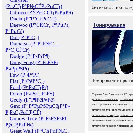
Chrysler
(РљСЂР°Р№СЃР»РµСЂ)
без каких либо поте
Citroen (РЎРёС‚СЂРѕРµРЅ)
Dacia (Р”Р°С‡РёСЏ)
Тонирование
Daewoo (Р”СЌСѓ, Р”РµРѕ,
Р”РµСѓ)
Daf (Р”Р°С„)
Daihatsu (Р”Р°Р№С…
Р°С‚СЃСѓ)
Dodge (Р”РѕРґР¶)
Dong Feng (Р”РѕРЅРі
Р¤РµРЅРі)
Faw (Р¤Р°РІ)
Тонирование произв
Fiat (Р¤РёР°С‚)
Ford (Р¤РѕСЂРґ)
Foton (Р¤РѕС‚РѕРЅ)
Украина
5
из
5
на основе
27
оце
Geely (Р”Р¶РёР»Рё)
установка автостекла
автостекл
киев
оригинальные автостекла
Gmc (Р”Р¶РµРЅРµСЂР°Р»
автостекла xyg
автостекла для 
РјРѕС‚РѕСЂСЃ)
автостекла pilkington
лобовые с
Gonow Troy (Р“РѕРЅРѕРІ
автостекла киев
установка авто
РўСЂРѕР№)
автостекла продажа установка
л
Great Wall (Р“СЂРµР№С‚