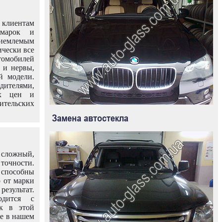
клиентам
омарок и
иемлемым
ически все
омобилей
 и нервы,
й модели.
дителями,
ых цен и
тельских
Замена автостекла
 сложный,
очности.
способны
о от марки
езультат.
одится с
к в этой
ле в нашем