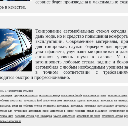
сервисе будет произведена в максимально сжа
рь в качестве.
Тонирование автомобильных стекол сегодня 
дань моде, но и средство повышения комфорт
эксплуатации. Современные материалы, пр
для тонировки, служат барьером для вредно
ультрафиолета, улучшают микроклимат и даж
снижают уровень шума в салоне. У н
затонировать лобовые стекла, задние и боко
автомобиля с любым необходимым уровнем за
в точном соответствии с требовани
одится быстро и профессионально.
нок.
57
клиентских отзывов
а иномарок
продажа автостекла
автостекла хонда
автостекла honda
автостекла украина
автостекла цены
лобовые стекла ваз
автостекла ford
автостекла киев
автостекла
купить автостекла
автостекла на иномарк
иномарок
цены на лобовые стекла
тонировка автостекла
автостекла иномарки
производство автостекла
текла для грузовиков
автостекла пежо
автостекла в киеве
лобовые стекла pilkington
изготовление а
стекла киев
лобовые стекла для иномарок
замена автостекла
автостекла на заказ
автостекла оптом
це
обовые автостекла