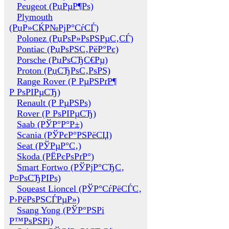
Peugeot (РџРµР¶Рѕ)
Plymouth
(РџР»СЌР№РјР°СѓСЃ)
Polonez (РџРѕР»РѕРЅРµС‚СЃ)
Pontiac (РџРѕРЅС‚РёР°Рє)
Porsche (РџРѕСЂС€Рµ)
Proton (РџСЂРѕС‚РѕРЅ)
Range Rover (Р РµРЅРґР¶
Р РѕРІРµСЂ)
Renault (Р РµРЅРѕ)
Rover (Р РѕРІРµСЂ)
Saab (РЎР°Р°Р±)
Scania (РЎРєР°РЅРёСЏ)
Seat (РЎРµР°С‚)
Skoda (РЁРєРѕРґР°)
Smart Fortwo (РЎРјР°СЂС‚
Р¤РѕСЂРІРѕ)
Soueast Lioncel (РЎР°СѓРёСЃС‚
Р›РёРѕРЅСЃРµР»)
Ssang Yong (РЎР°РЅРі
Р™РѕРЅРі)