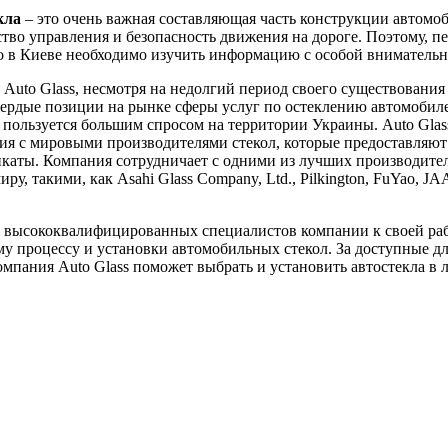
кла
– это очень важная составляющая часть конструкции автомоб
ство управления и безопасность движения на дороге. Поэтому, пе
ло в Киеве необходимо изучить информацию с особой вниматель
Auto Glass, несмотря на недолгий период своего существования 
вердые позиции на рынке сферы услуг по остеклению автомобил
пользуется большим спросом на территории Украины. Auto Glas
я с мировыми производителями стекол, которые предоставляют
каты. Компания сотрудничает с одними из лучших производител
ру, такими, как Asahi Glass Company, Ltd., Pilkington, FuYao, J
 высококвалифицированных специалистов компании к своей ра
у процессу и установки автомобильных стекол. За доступные д
мпания Auto Glass поможет выбрать и установить автостекла в