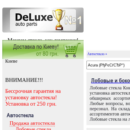
Меняем стекла, как лампочки!
Автостекло »
Заказать установку автостекла в
Киеве
ВНИМАНИЕ!!!
Лобовые и боко
Лобовые стекла Кие
Бессрочная гарантия на
установка автостек
установку автостекла!
обширных ассортим
Установка от 250 грн.
Любые вопросы, во
персонал. На скла
ассортиментов автос
Автостекла
Лобовые стекла на 
Продажа автостекла
Лобовые стекла