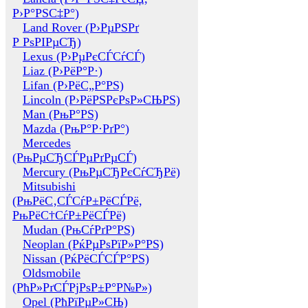
Р›Р°РЅС‡Р°)
Land Rover (Р›РµРЅРґ
Р РѕРІРµСЂ)
Lexus (Р›РµРєСЃСѓСЃ)
Liaz (Р›РёР°Р·)
Lifan (Р›РёС„Р°РЅ)
Lincoln (Р›РёРЅРєРѕР»СЊРЅ)
Man (РњР°РЅ)
Mazda (РњР°Р·РґР°)
Mercedes
(РњРµСЂСЃРµРґРµСЃ)
Mercury (РњРµСЂРєСѓСЂРё)
Mitsubishi
(РњРёС‚СЃСѓР±РёСЃРё,
РњРёС†СѓР±РёСЃРё)
Mudan (РњСѓРґР°РЅ)
Neoplan (РќРµРѕРїР»Р°РЅ)
Nissan (РќРёСЃСЃР°РЅ)
Oldsmobile
(РћР»РґСЃРјРѕР±Р°Р№Р»)
Opel (РћРїРµР»СЊ)