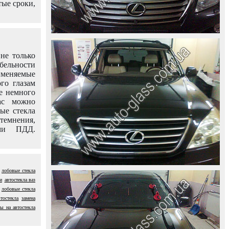
тые сроки,
не только
абельности
именяемые
го глазам
е немного
ас можно
вые стекла
темнения,
ями ПДД.
лобовые стекла
и
автостекла ваз
лобовые стекла
втостекла
замена
ны на автостекла