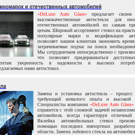
 иномарок и отечественных автомобилей
«DeLuxe Auto Glass»
предлагает своим 
высококачественные автостекла для ин
отечественных автомобилей по самым пр
ценам. Широкий ассортимент стекол на практ
популярные марки и модификации авт
позволяет нашим клиентам экономить время
затрачиваемые подчас на поиск необходимо
Мы сотрудничаем непосредственно с произво
что позволяет придерживаться доступн
иентам уверенность в надежности и высоких потреби
едлагаемых нами автостекол.
кла
Замена и установка автостекла – процесс
требующий немалого опыта и высокой т
Специалисты компании
«DeLuxe Auto Glass»
справится с этой сложной задачей независим
автомобиля, всегда гарантируя отличный р
Вклейка автомобильных стекол произв
помощью последних импортных разработо
области. Замена лобового стекла на автомоби