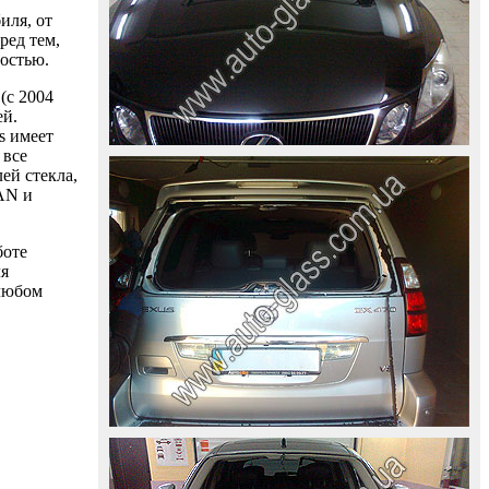
иля, от
ред тем,
ностью.
(с 2004
ей.
s имеет
 все
ей стекла,
AAN и
боте
ля
 любом