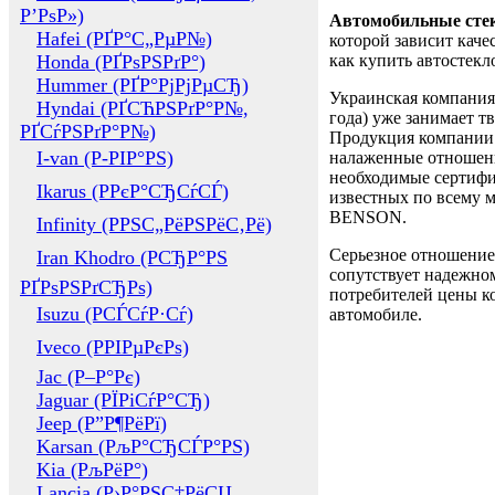
Р’РѕР»)
Автомобильные сте
Hafei (РҐР°С„РµР№)
которой зависит каче
Honda (РҐРѕРЅРґР°)
как купить автостек
Hummer (РҐР°РјРјРµСЂ)
Украинская компания 
Hyndai (РҐСЋРЅРґР°Р№,
года) уже занимает т
РҐСѓРЅРґР°Р№)
Продукция компании 
I-van (Р-РІР°РЅ)
налаженные отношени
необходимые сертифи
Ikarus (РРєР°СЂСѓСЃ)
известных по всему ми
BENSON.
Infinity (РРЅС„РёРЅРёС‚Рё)
Серьезное отношение
Iran Khodro (РСЂР°РЅ
сопутствует надежном
РҐРѕРЅРґСЂРѕ)
потребителей цены ко
Isuzu (РСЃСѓР·Сѓ)
автомобиле.
Iveco (РРІРµРєРѕ)
Jac (Р–Р°Рє)
Jaguar (РЇРіСѓР°СЂ)
Jeep (Р”Р¶РёРї)
Karsan (РљР°СЂСЃР°РЅ)
Kia (РљРёР°)
Lancia (Р›Р°РЅС‡РёСЏ,