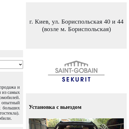
г. Киев, ул. Бориспольская 40 и 44
(возле м. Бориспольская)
 продажа и
н из самых
омобилей.
ш опытный
Установка с выездом
х больших
тостекла).
обили.