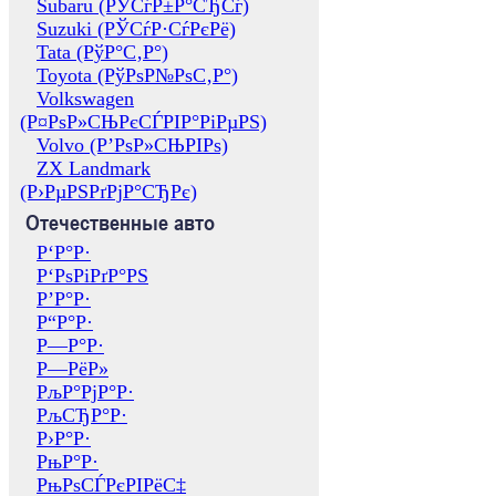
Subaru (РЎСѓР±Р°СЂСѓ)
Suzuki (РЎСѓР·СѓРєРё)
Tata (РўР°С‚Р°)
Toyota (РўРѕР№РѕС‚Р°)
Volkswagen
(Р¤РѕР»СЊРєСЃРІР°РіРµРЅ)
Volvo (Р’РѕР»СЊРІРѕ)
ZX Landmark
(Р›РµРЅРґРјР°СЂРє)
Отечественные авто
Р‘Р°Р·
Р‘РѕРіРґР°РЅ
Р’Р°Р·
Р“Р°Р·
Р—Р°Р·
Р—РёР»
РљР°РјР°Р·
РљСЂР°Р·
Р›Р°Р·
РњР°Р·
РњРѕСЃРєРІРёС‡