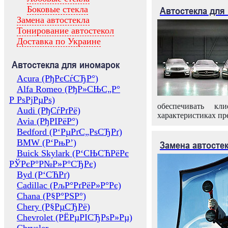
Боковые стекла
Автостекла для
Замена автостекла
Тонирование автостекол
Доставка по Украине
Автостекла для иномарок
Acura (РђРєСѓСЂР°)
Alfa Romeo (РђР»СЊС„Р°
Р РѕРјРµРѕ)
обеспечивать кл
Audi (РђСѓРґРё)
характеристиках пр
Avia (РђРІРёР°)
Bedford (Р‘РµРґС„РѕСЂРґ)
BMW (Р‘РњР’)
Замена автосте
Buick Skylark (Р‘СЊСЋРёРє
РЎРєР°Р№Р»Р°СЂРє)
Byd (Р‘СЋРґ)
Cadillac (РљР°РґРёР»Р°Рє)
Chana (Р§Р°РЅР°)
Chery (Р§РµСЂРё)
Chevrolet (РЁРµРІСЂРѕР»Рµ)