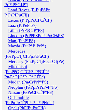
Р›Р°РЅС‡Р°)
Land Rover (Р›РµРЅРґ
Р РѕРІРµСЂ)
Lexus (Р›РµРєСЃСѓСЃ)
Liaz (Р›РёР°Р·)
Lifan (Р›РёС„Р°РЅ)
Lincoln (Р›РёРЅРєРѕР»СЊРЅ)
Man (РњР°РЅ)
Mazda (РњР°Р·РґР°)
Mercedes
(РњРµСЂСЃРµРґРµСЃ)
Mercury (РњРµСЂРєСѓСЂРё)
Mitsubishi
(РњРёС‚СЃСѓР±РёСЃРё,
РњРёС†СѓР±РёСЃРё)
Mudan (РњСѓРґР°РЅ)
Neoplan (РќРµРѕРїР»Р°РЅ)
Nissan (РќРёСЃСЃР°РЅ)
Oldsmobile
(РћР»РґСЃРјРѕР±Р°Р№Р»)
Opel (РћРїРµР»СЊ)