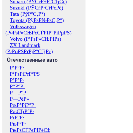
Subaru (РЎСѓР±Р°СЂСѓ)
Suzuki (РЎСѓР·СѓРєРё)
Tata (РўР°С‚Р°)
Toyota (РўРѕР№РѕС‚Р°)
Volkswagen
(Р¤РѕР»СЊРєСЃРІР°РіРµРЅ)
Volvo (Р’РѕР»СЊРІРѕ)
ZX Landmark
(Р›РµРЅРґРјР°СЂРє)
Отечественные авто
Р‘Р°Р·
Р‘РѕРіРґР°РЅ
Р’Р°Р·
Р“Р°Р·
Р—Р°Р·
Р—РёР»
РљР°РјР°Р·
РљСЂР°Р·
Р›Р°Р·
РњР°Р·
РњРѕСЃРєРІРёС‡