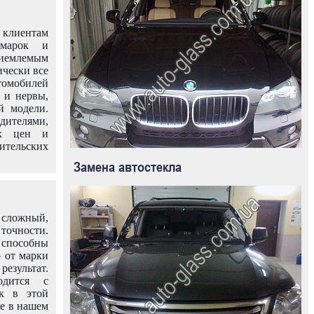
клиентам
омарок и
иемлемым
ически все
омобилей
 и нервы,
й модели.
дителями,
ых цен и
тельских
Замена автостекла
 сложный,
очности.
способны
о от марки
езультат.
одится с
к в этой
ле в нашем