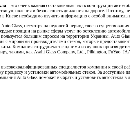
кла
– это очень важная составляющая часть конструкции автомоб
ство управления и безопасность движения на дороге. Поэтому, пе
ло в Киеве необходимо изучить информацию с особой вниматель
Auto Glass, несмотря на недолгий период своего существования 
вердые позиции на рынке сферы услуг по остеклению автомобил
пользуется большим спросом на территории Украины. Auto Glas
я с мировыми производителями стекол, которые предоставляют
каты. Компания сотрудничает с одними из лучших производител
ру, такими, как Asahi Glass Company, Ltd., Pilkington, FuYao, J
 высококвалифицированных специалистов компании к своей ра
у процессу и установки автомобильных стекол. За доступные д
мпания Auto Glass поможет выбрать и установить автостекла в