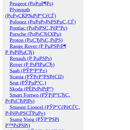
Peugeot (РџРµР¶Рѕ)
Plymouth
(РџР»СЌР№РјР°СѓСЃ)
Polonez (РџРѕР»РѕРЅРµС‚СЃ)
Pontiac (РџРѕРЅС‚РёР°Рє)
Porsche (РџРѕСЂС€Рµ)
Proton (РџСЂРѕС‚РѕРЅ)
Range Rover (Р РµРЅРґР¶
Р РѕРІРµСЂ)
Renault (Р РµРЅРѕ)
Rover (Р РѕРІРµСЂ)
Saab (РЎР°Р°Р±)
Scania (РЎРєР°РЅРёСЏ)
Seat (РЎРµР°С‚)
Skoda (РЁРєРѕРґР°)
Smart Fortwo (РЎРјР°СЂС‚
Р¤РѕСЂРІРѕ)
Soueast Lioncel (РЎР°СѓРёСЃС‚
Р›РёРѕРЅСЃРµР»)
Ssang Yong (РЎР°РЅРі
Р™РѕРЅРі)