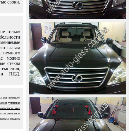
тые сроки,
не только
абельности
именяемые
го глазам
е немного
ас можно
вые стекла
темнения,
ями ПДД.
ла для иномарок
марки
установка
 автостекла киев
ны на автостекла
остекла продажа