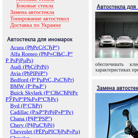
Боковые стекла
Автостекла для
Замена автостекла
Тонирование автостекол
Доставка по Украине
Автостекла для иномарок
Acura (РђРєСѓСЂР°)
Alfa Romeo (РђР»СЊС„Р°
Р РѕРјРµРѕ)
обеспечивать кл
Audi (РђСѓРґРё)
характеристиках пр
Avia (РђРІРёР°)
Bedford (Р‘РµРґС„РѕСЂРґ)
BMW (Р‘РњР’)
Замена автосте
Buick Skylark (Р‘СЊСЋРёРє
РЎРєР°Р№Р»Р°СЂРє)
Byd (Р‘СЋРґ)
Cadillac (РљР°РґРёР»Р°Рє)
Chana (Р§Р°РЅР°)
Chery (Р§РµСЂРё)
Chevrolet (РЁРµРІСЂРѕР»Рµ)