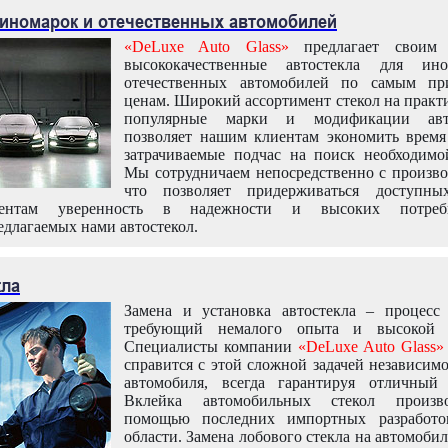
 иномарок и отечественных автомобилей
«DeLuxe Auto Glass»
предлагает своим 
высококачественные автостекла для ин
отечественных автомобилей по самым пр
ценам. Широкий ассортимент стекол на практ
популярные марки и модификации авт
позволяет нашим клиентам экономить время
затрачиваемые подчас на поиск необходимо
Мы сотрудничаем непосредственно с произво
что позволяет придерживаться доступн
иентам уверенность в надежности и высоких потреби
едлагаемых нами автостекол.
кла
Замена и установка автостекла – процесс
требующий немалого опыта и высокой т
Специалисты компании
«DeLuxe Auto Glass»
справится с этой сложной задачей независим
автомобиля, всегда гарантируя отличный р
Вклейка автомобильных стекол произв
помощью последних импортных разработо
области. Замена лобового стекла на автомоби