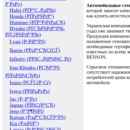
Р’РѕР»)
Автомобильные сте
Hafei (РҐР°С„РµР№)
которой зависит каче
Honda (РҐРѕРЅРґР°)
как купить автостек
Hummer (РҐР°РјРјРµСЂ)
Украинская компания 
Hyndai (РҐСЋРЅРґР°Р№,
года) уже занимает т
РҐСѓРЅРґР°Р№)
Продукция компании 
I-van (Р-РІР°РЅ)
налаженные отношени
необходимые сертифи
Ikarus (РРєР°СЂСѓСЃ)
известных по всему ми
BENSON.
Infinity (РРЅС„РёРЅРёС‚Рё)
Серьезное отношение
Iran Khodro (РСЂР°РЅ
сопутствует надежном
РҐРѕРЅРґСЂРѕ)
потребителей цены ко
Isuzu (РСЃСѓР·Сѓ)
автомобиле.
Iveco (РРІРµРєРѕ)
Jac (Р–Р°Рє)
Jaguar (РЇРіСѓР°СЂ)
Jeep (Р”Р¶РёРї)
Karsan (РљР°СЂСЃР°РЅ)
Kia (РљРёР°)
Lancia (Р›Р°РЅС‡РёСЏ,