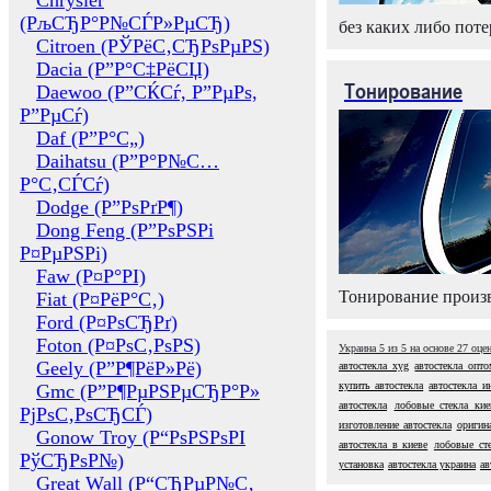
Chrysler
(РљСЂР°Р№СЃР»РµСЂ)
без каких либо поте
Citroen (РЎРёС‚СЂРѕРµРЅ)
Dacia (Р”Р°С‡РёСЏ)
Тонирование
Daewoo (Р”СЌСѓ, Р”РµРѕ,
Р”РµСѓ)
Daf (Р”Р°С„)
Daihatsu (Р”Р°Р№С…
Р°С‚СЃСѓ)
Dodge (Р”РѕРґР¶)
Dong Feng (Р”РѕРЅРі
Р¤РµРЅРі)
Faw (Р¤Р°РІ)
Тонирование произв
Fiat (Р¤РёР°С‚)
Ford (Р¤РѕСЂРґ)
Foton (Р¤РѕС‚РѕРЅ)
Украина
5
из
5
на основе
27
оце
Geely (Р”Р¶РёР»Рё)
автостекла xyg
автостекла опто
купить автостекла
автостекла и
Gmc (Р”Р¶РµРЅРµСЂР°Р»
автостекла
лобовые стекла кие
РјРѕС‚РѕСЂСЃ)
изготовление автостекла
оригин
Gonow Troy (Р“РѕРЅРѕРІ
автостекла в киеве
лобовые ст
РўСЂРѕР№)
установка
автостекла украина
ав
Great Wall (Р“СЂРµР№С‚