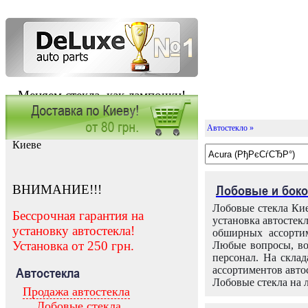
Меняем стекла, как лампочки!
Автостекло »
Заказать установку автостекла в
Киеве
ВНИМАНИЕ!!!
Лобовые и боко
Лобовые стекла Кие
Бессрочная гарантия на
установка автостек
установку автостекла!
обширных ассортим
Установка от 250 грн.
Любые вопросы, во
персонал. На скла
ассортиментов автос
Автостекла
Лобовые стекла на 
Продажа автостекла
Лобовые стекла