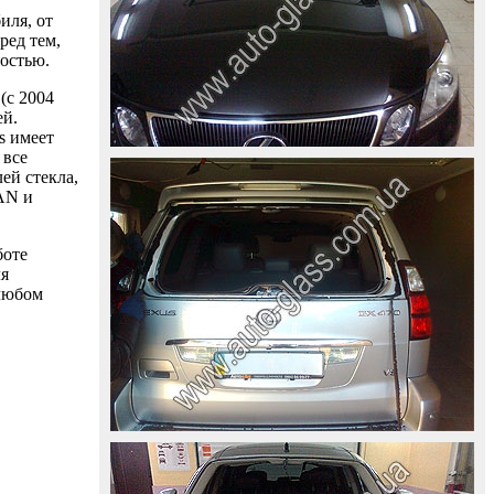
иля, от
ред тем,
ностью.
(с 2004
ей.
s имеет
 все
ей стекла,
AAN и
боте
ля
 любом