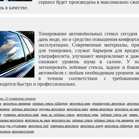
сервисе будет произведена в максимально сжа
рь в качестве.
Тонирование автомобильных стекол сегодня 
дань моде, но и средство повышения комфорт
эксплуатации. Современные материалы, пр
для тонировки, служат барьером для вредно
ультрафиолета, улучшают микроклимат и даж
снижают уровень шума в салоне. У н
затонировать лобовые стекла, задние и боко
автомобиля с любым необходимым уровнем за
в точном соответствии с требовани
одится быстро и профессионально.
нок.
57
клиентских отзывов
м
автостекла иномарки
лобовые стекла pilkington
автостекла киев
производство автостекла
автостек
номарок
лобовые автостекла
продажа автостекла
автостекла пежо
замена автостекла
автостекла на ино
в
установка автостекла киев
цены на лобовые стекла
автостекла цены
лобовые стекла ваз
замена
альные автостекла
автостекла на заказ
автостекла ваз
лобовые стекла
лобовые стекла для иномарок
це
екла для грузовиков
автостекла ford
тонировка автостекла
автостекла хонда
автостекла pilkington
авт
тостекла
автостекла honda