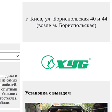
г. Киев, ул. Бориспольская 40 и 44
(возле м. Бориспольская)
 продажа и
н из самых
омобилей.
ш опытный
Установка с выездом
х больших
тостекла).
обили.