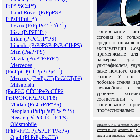
Р›Р°РЅС‡Р°)
Land Rover (Р›РµРЅРґ
Р РѕРІРµСЂ)
Lexus (Р›РµРєСЃСѓСЃ)
Тонирование авт
Liaz (Р›РёР°Р·)
сегодня не толь
Lifan (Р›РёС„Р°РЅ)
средство повышени
Lincoln (Р›РёРЅРєРѕР»СЊРЅ)
эксплуатации. Сов
Man (РњР°РЅ)
применяемые для
Mazda (РњР°Р·РґР°)
барьером для 
Mercedes
ультрафиолета, ул
даже немного сни
(РњРµСЂСЃРµРґРµСЃ)
салоне. У нас м
Mercury (РњРµСЂРєСѓСЂРё)
лобовые стекла, за
Mitsubishi
автомобиля с л
(РњРёС‚СЃСѓР±РёСЃРё,
уровнем затем
РњРёС†СѓР±РёСЃРё)
соответствии с 
Mudan (РњСѓРґР°РЅ)
Тонирование про
профессионально.
Neoplan (РќРµРѕРїР»Р°РЅ)
Nissan (РќРёСЃСЃР°РЅ)
Oldsmobile
Украина
5
из
5
на основе
27
оце
(РћР»РґСЃРјРѕР±Р°Р№Р»)
автостекла xyg
автостекла для
стекла для иномарок
лобовые с
Opel (РћРїРµР»СЊ)