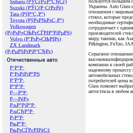
Subaru (РЎСѓР±Р°СЂСѓ)
пользуется большим 
Украины. Auto Glass
Suzuki (РЎСѓР·СѓРєРё)
отношения с мировы
Tata (РўР°С‚Р°)
стекол, которые пред
Toyota (РўРѕР№РѕС‚Р°)
необходимые сертиф
Volkswagen
сотрудничает с одни
(Р¤РѕР»СЊРєСЃРІР°РіРµРЅ)
производителей стекл
Volvo (Р’РѕР»СЊРІРѕ)
миру, такими, как Asa
Pilkington, FuYao, 
ZX Landmark
(Р›РµРЅРґРјР°СЂРє)
Серьезное отношение
Отечественные авто
высококвалифициров
компании к своей раб
Р‘Р°Р·
надежному процессу 
Р‘РѕРіРґР°РЅ
автомобильных стекол
Р’Р°Р·
потребителей цены к
Р“Р°Р·
Glass поможет выбрат
автостекла в любом а
Р—Р°Р·
Р—РёР»
РљР°РјР°Р·
РљСЂР°Р·
Р›Р°Р·
РњР°Р·
РњРѕСЃРєРІРёС‡