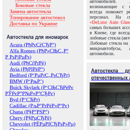
автомобилей.
Боковые стекла
возникающие с в
Замена автостекла
всегда поможет 
Тонирование автостекол
персонал. На ск
«DeLuxe Auto Glas
Доставка по Украине
самых больших ассо
в Киеве, где всег
Автостекла для иномарок
лобовые стекла (авт
Лобовые стекла на 
Acura (РђРєСѓСЂР°)
микроавтобусы, 
Alfa Romeo (РђР»СЊС„Р°
автомобили.
Р РѕРјРµРѕ)
Audi (РђСѓРґРё)
Avia (РђРІРёР°)
Автостекла 
Bedford (Р‘РµРґС„РѕСЂРґ)
отечественных 
BMW (Р‘РњР’)
Buick Skylark (Р‘СЊСЋРёРє
РЎРєР°Р№Р»Р°СЂРє)
Byd (Р‘СЋРґ)
Cadillac (РљР°РґРёР»Р°Рє)
Chana (Р§Р°РЅР°)
Chery (Р§РµСЂРё)
Chevrolet (РЁРµРІСЂРѕР»Рµ)