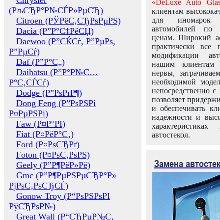
Chrysler
«DeLuxe Auto Glas
(РљСЂР°Р№СЃР»РµСЂ)
клиентам высококач
Citroen (РЎРёС‚СЂРѕРµРЅ)
для иномарок 
автомобилей по
Dacia (Р”Р°С‡РёСЏ)
ценам. Широкий ас
Daewoo (Р”СЌСѓ, Р”РµРѕ,
практически все 
Р”РµСѓ)
модификации авт
Daf (Р”Р°С„)
нашим клиентам 
Daihatsu (Р”Р°Р№С…
нервы, затрачивае
Р°С‚СЃСѓ)
необходимой моде
непосредственно с 
Dodge (Р”РѕРґР¶)
позволяет придержи
Dong Feng (Р”РѕРЅРі
и обеспечивать кл
Р¤РµРЅРі)
надежности и высо
Faw (Р¤Р°РІ)
характеристиках
Fiat (Р¤РёР°С‚)
автостекол.
Ford (Р¤РѕСЂРґ)
Foton (Р¤РѕС‚РѕРЅ)
Замена автосте
Geely (Р”Р¶РёР»Рё)
Gmc (Р”Р¶РµРЅРµСЂР°Р»
РјРѕС‚РѕСЂСЃ)
Gonow Troy (Р“РѕРЅРѕРІ
РўСЂРѕР№)
Great Wall (Р“СЂРµР№С‚