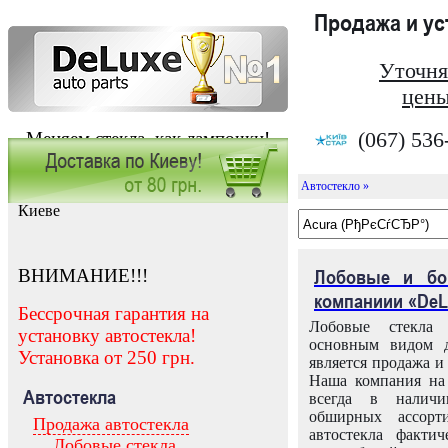
Продажа и у
Уточня
цены
(067) 536
Меняем стекла, как лампочки!
Автостекло »
Заказать установку автостекла в
Киеве
ВНИМАНИЕ!!!
Лобовые и бо
компаниии «DeL
Бессрочная гарантия на
Лобовые стекла
установку автостекла!
основным видом д
Установка от 250 грн.
является продажа и 
Наша компания на 
Автостекла
всегда в налич
обширных ассорт
Продажа автостекла
автостекла факти
Лобовые стекла