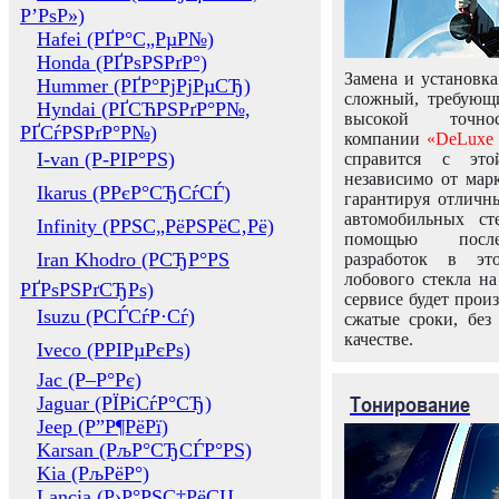
Р’РѕР»)
Hafei (РҐР°С„РµР№)
Honda (РҐРѕРЅРґР°)
Замена и установка
Hummer (РҐР°РјРјРµСЂ)
сложный, требующ
Hyndai (РҐСЋРЅРґР°Р№,
высокой точно
РҐСѓРЅРґР°Р№)
компании
«DeLuxe 
I-van (Р-РІР°РЅ)
справится с это
независимо от марк
Ikarus (РРєР°СЂСѓСЃ)
гарантируя отличны
автомобильных ст
Infinity (РРЅС„РёРЅРёС‚Рё)
помощью посл
Iran Khodro (РСЂР°РЅ
разработок в эт
лобового стекла н
РҐРѕРЅРґСЂРѕ)
сервисе будет прои
Isuzu (РСЃСѓР·Сѓ)
сжатые сроки, без
качестве.
Iveco (РРІРµРєРѕ)
Jac (Р–Р°Рє)
Тонирование
Jaguar (РЇРіСѓР°СЂ)
Jeep (Р”Р¶РёРї)
Karsan (РљР°СЂСЃР°РЅ)
Kia (РљРёР°)
Lancia (Р›Р°РЅС‡РёСЏ,