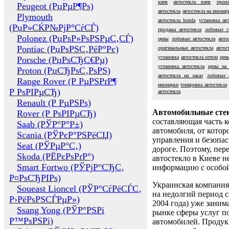
киев
автостекла киев
произ
Peugeot (РџРµР¶Рѕ)
автостекла
автостекла на иномар
Plymouth
автостекла honda
установка ав
(РџР»СЌР№РјР°СѓСЃ)
продажа автостекла
лобовые с
Polonez (РџРѕР»РѕРЅРµС‚СЃ)
цены
лобовые автостекла
авто
Pontiac (РџРѕРЅС‚РёР°Рє)
оригинальные автостекла
автос
установка
автостекла оптом
цены
Porsche (РџРѕСЂС€Рµ)
установка автостекла
цены на 
Proton (РџСЂРѕС‚РѕРЅ)
автостекла на заказ
лобовые 
Range Rover (Р РµРЅРґР¶
иномарки
тонировка автостекла
Р РѕРІРµСЂ)
автостекла
Renault (Р РµРЅРѕ)
Автомобильные сте
Rover (Р РѕРІРµСЂ)
составляющая часть 
Saab (РЎР°Р°Р±)
автомобиля, от котор
Scania (РЎРєР°РЅРёСЏ)
управления и безопа
Seat (РЎРµР°С‚)
дороге. Поэтому, пере
Skoda (РЁРєРѕРґР°)
автостекло в Киеве н
Smart Fortwo (РЎРјР°СЂС‚
информацию с особо
Р¤РѕСЂРІРѕ)
Украинская компания 
Soueast Lioncel (РЎР°СѓРёСЃС‚
на недолгий период с
Р›РёРѕРЅСЃРµР»)
2004 года) уже заним
Ssang Yong (РЎР°РЅРі
рынке сферы услуг п
Р™РѕРЅРі)
автомобилей. Проду