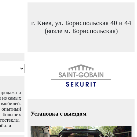
г. Киев, ул. Бориспольская 40 и 44
(возле м. Бориспольская)
 продажа и
н из самых
омобилей.
ш опытный
Установка с выездом
х больших
тостекла).
обили.