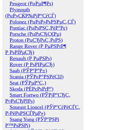
Peugeot (РџРµР¶Рѕ)
Plymouth
(РџР»СЌР№РјР°СѓСЃ)
Polonez (РџРѕР»РѕРЅРµС‚СЃ)
Pontiac (РџРѕРЅС‚РёР°Рє)
Porsche (РџРѕСЂС€Рµ)
Proton (РџСЂРѕС‚РѕРЅ)
Range Rover (Р РµРЅРґР¶
Р РѕРІРµСЂ)
Renault (Р РµРЅРѕ)
Rover (Р РѕРІРµСЂ)
Saab (РЎР°Р°Р±)
Scania (РЎРєР°РЅРёСЏ)
Seat (РЎРµР°С‚)
Skoda (РЁРєРѕРґР°)
Smart Fortwo (РЎРјР°СЂС‚
Р¤РѕСЂРІРѕ)
Soueast Lioncel (РЎР°СѓРёСЃС‚
Р›РёРѕРЅСЃРµР»)
Ssang Yong (РЎР°РЅРі
Р™РѕРЅРі)