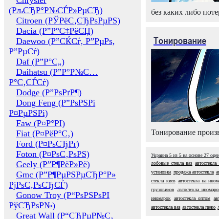
Chrysler
(РљСЂР°Р№СЃР»РµСЂ)
без каких либо поте
Citroen (РЎРёС‚СЂРѕРµРЅ)
Dacia (Р”Р°С‡РёСЏ)
Тонирование
Daewoo (Р”СЌСѓ, Р”РµРѕ,
Р”РµСѓ)
Daf (Р”Р°С„)
Daihatsu (Р”Р°Р№С…
Р°С‚СЃСѓ)
Dodge (Р”РѕРґР¶)
Dong Feng (Р”РѕРЅРі
Р¤РµРЅРі)
Faw (Р¤Р°РІ)
Тонирование произв
Fiat (Р¤РёР°С‚)
Ford (Р¤РѕСЂРґ)
Foton (Р¤РѕС‚РѕРЅ)
Украина
5
из
5
на основе
27
оце
Geely (Р”Р¶РёР»Рё)
лобовые стекла ваз
автостекла 
установка
продажа автостекла
а
Gmc (Р”Р¶РµРЅРµСЂР°Р»
стекла киев
автостекла на ином
РјРѕС‚РѕСЂСЃ)
грузовиков
автостекла иномаро
Gonow Troy (Р“РѕРЅРѕРІ
иномарок
автостекла оптом
ав
РўСЂРѕР№)
автостекла ваз
автостекла пежо
Great Wall (Р“СЂРµР№С‚