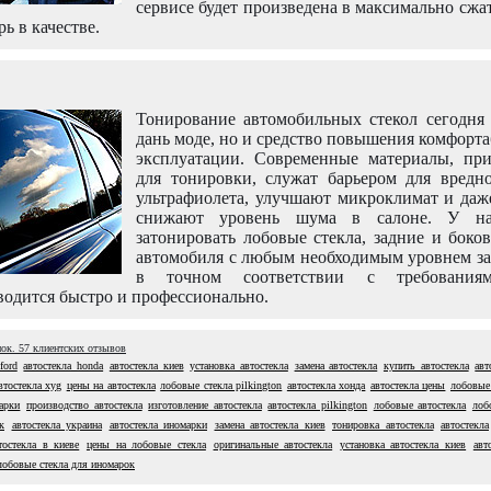
сервисе будет произведена в максимально сжа
рь в качестве.
Тонирование автомобильных стекол сегодня 
дань моде, но и средство повышения комфорт
эксплуатации. Современные материалы, пр
для тонировки, служат барьером для вредно
ультрафиолета, улучшают микроклимат и даж
снижают уровень шума в салоне. У н
затонировать лобовые стекла, задние и боко
автомобиля с любым необходимым уровнем за
в точном соответствии с требовани
одится быстро и профессионально.
нок.
57
клиентских отзывов
ford
автостекла honda
автостекла киев
установка автостекла
замена автостекла
купить автостекла
авт
втостекла xyg
цены на автостекла
лобовые стекла pilkington
автостекла хонда
автостекла цены
лобовые
арки
производство автостекла
изготовление автостекла
автостекла pilkington
лобовые автостекла
лоб
к
автостекла украина
автостекла иномарки
замена автостекла киев
тонировка автостекла
автостекла
тостекла в киеве
цены на лобовые стекла
оригинальные автостекла
установка автостекла киев
авт
лобовые стекла для иномарок