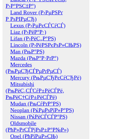
Р›Р°РЅС‡Р°)
Land Rover (Р›РµРЅРґ
Р РѕРІРµСЂ)
Lexus (Р›РµРєСЃСѓСЃ)
Liaz (Р›РёР°Р·)
Lifan (Р›РёС„Р°РЅ)
Lincoln (Р›РёРЅРєРѕР»СЊРЅ)
Man (РњР°РЅ)
Mazda (РњР°Р·РґР°)
Mercedes
(РњРµСЂСЃРµРґРµСЃ)
Mercury (РњРµСЂРєСѓСЂРё)
Mitsubishi
(РњРёС‚СЃСѓР±РёСЃРё,
РњРёС†СѓР±РёСЃРё)
Mudan (РњСѓРґР°РЅ)
Neoplan (РќРµРѕРїР»Р°РЅ)
Nissan (РќРёСЃСЃР°РЅ)
Oldsmobile
(РћР»РґСЃРјРѕР±Р°Р№Р»)
Opel (РћРїРµР»СЊ)