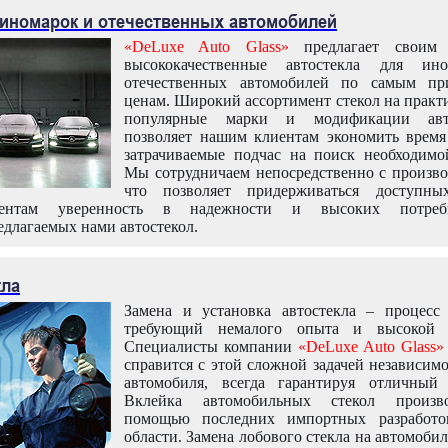
 иномарок и отечественных автомобилей
«DeLuxe Auto Glass»
предлагает своим 
высококачественные автостекла для ин
отечественных автомобилей по самым пр
ценам. Широкий ассортимент стекол на практ
популярные марки и модификации авт
позволяет нашим клиентам экономить время
затрачиваемые подчас на поиск необходимо
Мы сотрудничаем непосредственно с произво
что позволяет придерживаться доступн
иентам уверенность в надежности и высоких потреби
едлагаемых нами автостекол.
кла
Замена и установка автостекла – процесс
требующий немалого опыта и высокой т
Специалисты компании
«DeLuxe Auto Glass»
справится с этой сложной задачей независим
автомобиля, всегда гарантируя отличный р
Вклейка автомобильных стекол произв
помощью последних импортных разработо
области. Замена лобового стекла на автомоби