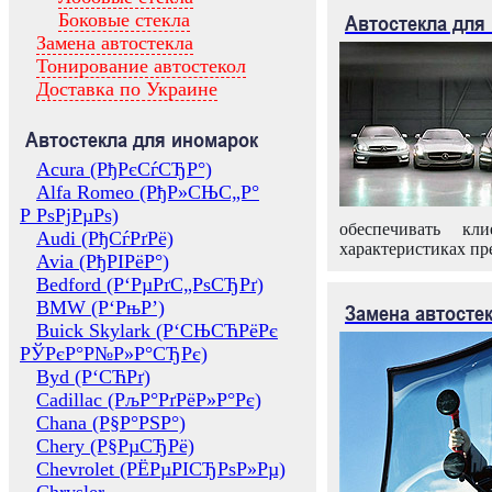
Боковые стекла
Автостекла для
Замена автостекла
Тонирование автостекол
Доставка по Украине
Автостекла для иномарок
Acura (РђРєСѓСЂР°)
Alfa Romeo (РђР»СЊС„Р°
Р РѕРјРµРѕ)
обеспечивать кл
Audi (РђСѓРґРё)
характеристиках пр
Avia (РђРІРёР°)
Bedford (Р‘РµРґС„РѕСЂРґ)
BMW (Р‘РњР’)
Замена автосте
Buick Skylark (Р‘СЊСЋРёРє
РЎРєР°Р№Р»Р°СЂРє)
Byd (Р‘СЋРґ)
Cadillac (РљР°РґРёР»Р°Рє)
Chana (Р§Р°РЅР°)
Chery (Р§РµСЂРё)
Chevrolet (РЁРµРІСЂРѕР»Рµ)