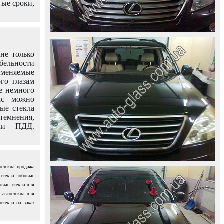
тые сроки,
не только
абельности
именяемые
го глазам
е немного
ас можно
вые стекла
темнения,
ями ПДД.
остекла продажа
 стекла
лобовые
овые стекла для
автостекла для
остекла на заказ