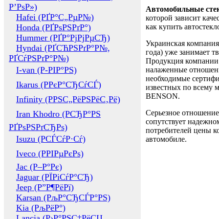
Р’РѕР»)
Автомобильные сте
Hafei (РҐР°С„РµР№)
которой зависит каче
Honda (РҐРѕРЅРґР°)
как купить автостек
Hummer (РҐР°РјРјРµСЂ)
Украинская компания 
Hyndai (РҐСЋРЅРґР°Р№,
года) уже занимает т
РҐСѓРЅРґР°Р№)
Продукция компании 
I-van (Р-РІР°РЅ)
налаженные отношени
необходимые сертифи
Ikarus (РРєР°СЂСѓСЃ)
известных по всему ми
BENSON.
Infinity (РРЅС„РёРЅРёС‚Рё)
Серьезное отношение
Iran Khodro (РСЂР°РЅ
сопутствует надежном
РҐРѕРЅРґСЂРѕ)
потребителей цены ко
Isuzu (РСЃСѓР·Сѓ)
автомобиле.
Iveco (РРІРµРєРѕ)
Jac (Р–Р°Рє)
Jaguar (РЇРіСѓР°СЂ)
Jeep (Р”Р¶РёРї)
Karsan (РљР°СЂСЃР°РЅ)
Kia (РљРёР°)
Lancia (Р›Р°РЅС‡РёСЏ,