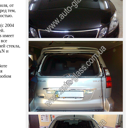
иля, от
ред тем,
ностью.
(с 2004
ей.
s имеет
 все
ей стекла,
AAN и
боте
ля
 любом