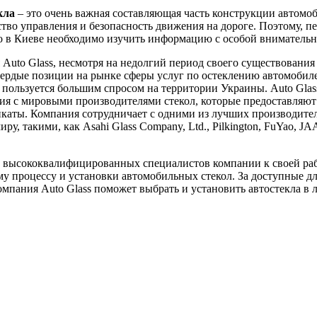
кла
– это очень важная составляющая часть конструкции автомоб
ство управления и безопасность движения на дороге. Поэтому, пе
ло в Киеве необходимо изучить информацию с особой вниматель
Auto Glass, несмотря на недолгий период своего существования 
вердые позиции на рынке сферы услуг по остеклению автомобил
пользуется большим спросом на территории Украины. Auto Glas
я с мировыми производителями стекол, которые предоставляют
каты. Компания сотрудничает с одними из лучших производител
ру, такими, как Asahi Glass Company, Ltd., Pilkington, FuYao, J
 высококвалифицированных специалистов компании к своей ра
у процессу и установки автомобильных стекол. За доступные д
мпания Auto Glass поможет выбрать и установить автостекла в