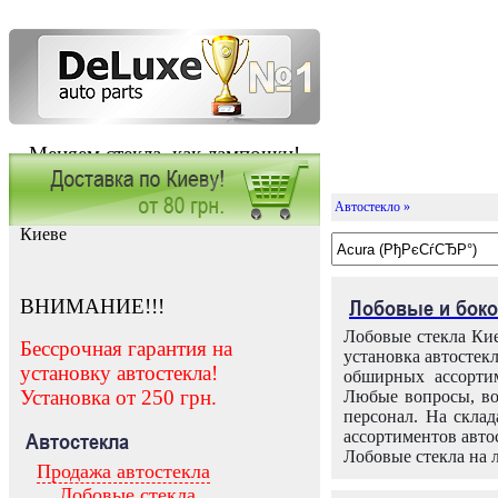
Меняем стекла, как лампочки!
Автостекло »
Заказать установку автостекла в
Киеве
ВНИМАНИЕ!!!
Лобовые и боко
Лобовые стекла Кие
Бессрочная гарантия на
установка автостек
установку автостекла!
обширных ассортим
Установка от 250 грн.
Любые вопросы, во
персонал. На скла
ассортиментов автос
Автостекла
Лобовые стекла на 
Продажа автостекла
Лобовые стекла