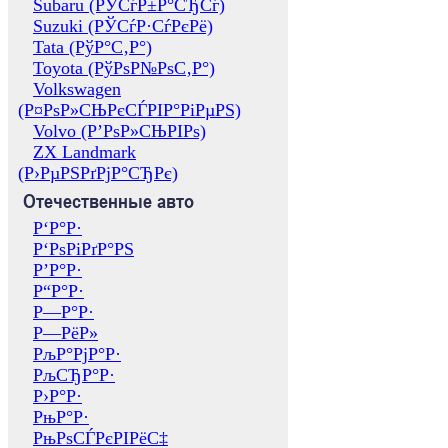
Subaru (РЎСѓР±Р°СЂСѓ)
Suzuki (РЎСѓР·СѓРєРё)
Tata (РўР°С‚Р°)
Toyota (РўРѕР№РѕС‚Р°)
Volkswagen
(Р¤РѕР»СЊРєСЃРІР°РіРµРЅ)
Volvo (Р’РѕР»СЊРІРѕ)
ZX Landmark
(Р›РµРЅРґРјР°СЂРє)
Отечественные авто
Р‘Р°Р·
Р‘РѕРіРґР°РЅ
Р’Р°Р·
Р“Р°Р·
Р—Р°Р·
Р—РёР»
РљР°РјР°Р·
РљСЂР°Р·
Р›Р°Р·
РњР°Р·
РњРѕСЃРєРІРёС‡