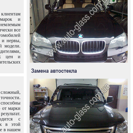
клиентам
омарок и
иемлемым
ически все
омобилей
 и нервы,
й модели.
дителями,
ых цен и
тельских
Замена автостекла
 сложный,
очности.
способны
о от марки
езультат.
одится с
к в этой
ле в нашем