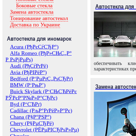
Боковые стекла
Автостекла для
Замена автостекла
Тонирование автостекол
Доставка по Украине
Автостекла для иномарок
Acura (РђРєСѓСЂР°)
Alfa Romeo (РђР»СЊС„Р°
Р РѕРјРµРѕ)
обеспечивать кл
Audi (РђСѓРґРё)
характеристиках пр
Avia (РђРІРёР°)
Bedford (Р‘РµРґС„РѕСЂРґ)
BMW (Р‘РњР’)
Замена автосте
Buick Skylark (Р‘СЊСЋРёРє
РЎРєР°Р№Р»Р°СЂРє)
Byd (Р‘СЋРґ)
Cadillac (РљР°РґРёР»Р°Рє)
Chana (Р§Р°РЅР°)
Chery (Р§РµСЂРё)
Chevrolet (РЁРµРІСЂРѕР»Рµ)