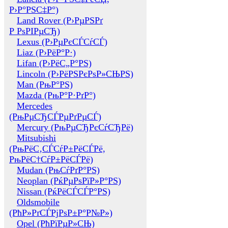
Р›Р°РЅС‡Р°)
Land Rover (Р›РµРЅРґ
Р РѕРІРµСЂ)
Lexus (Р›РµРєСЃСѓСЃ)
Liaz (Р›РёР°Р·)
Lifan (Р›РёС„Р°РЅ)
Lincoln (Р›РёРЅРєРѕР»СЊРЅ)
Man (РњР°РЅ)
Mazda (РњР°Р·РґР°)
Mercedes
(РњРµСЂСЃРµРґРµСЃ)
Mercury (РњРµСЂРєСѓСЂРё)
Mitsubishi
(РњРёС‚СЃСѓР±РёСЃРё,
РњРёС†СѓР±РёСЃРё)
Mudan (РњСѓРґР°РЅ)
Neoplan (РќРµРѕРїР»Р°РЅ)
Nissan (РќРёСЃСЃР°РЅ)
Oldsmobile
(РћР»РґСЃРјРѕР±Р°Р№Р»)
Opel (РћРїРµР»СЊ)