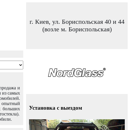
г. Киев, ул. Бориспольская 40 и 44
(возле м. Бориспольская)
 продажа и
н из самых
омобилей.
ш опытный
Установка с выездом
х больших
тостекла).
обили.