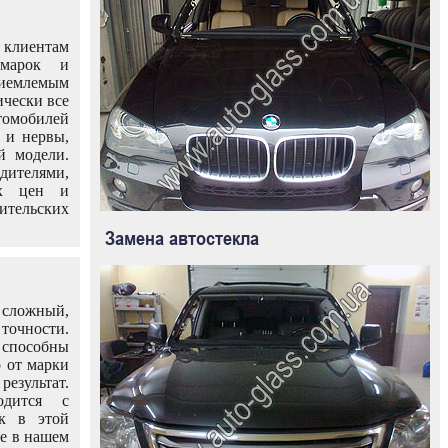
клиентам
омарок и
иемлемым
ически все
омобилей
 и нервы,
й модели.
дителями,
ых цен и
тельских
Замена автостекла
 сложный,
очности.
способны
о от марки
езультат.
одится с
к в этой
ле в нашем