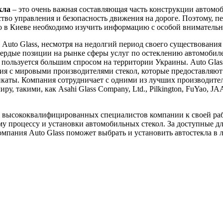
кла
– это очень важная составляющая часть конструкции автомоб
ство управления и безопасность движения на дороге. Поэтому, пе
ло в Киеве необходимо изучить информацию с особой вниматель
Auto Glass, несмотря на недолгий период своего существования 
вердые позиции на рынке сферы услуг по остеклению автомобил
пользуется большим спросом на территории Украины. Auto Glas
я с мировыми производителями стекол, которые предоставляют
каты. Компания сотрудничает с одними из лучших производител
ру, такими, как Asahi Glass Company, Ltd., Pilkington, FuYao, J
 высококвалифицированных специалистов компании к своей ра
у процессу и установки автомобильных стекол. За доступные д
мпания Auto Glass поможет выбрать и установить автостекла в