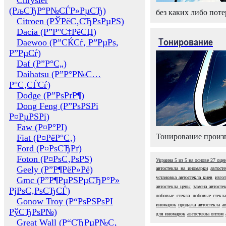
Chrysler
(РљСЂР°Р№СЃР»РµСЂ)
без каких либо поте
Citroen (РЎРёС‚СЂРѕРµРЅ)
Dacia (Р”Р°С‡РёСЏ)
Тонирование
Daewoo (Р”СЌСѓ, Р”РµРѕ,
Р”РµСѓ)
Daf (Р”Р°С„)
Daihatsu (Р”Р°Р№С…
Р°С‚СЃСѓ)
Dodge (Р”РѕРґР¶)
Dong Feng (Р”РѕРЅРі
Р¤РµРЅРі)
Faw (Р¤Р°РІ)
Тонирование произв
Fiat (Р¤РёР°С‚)
Ford (Р¤РѕСЂРґ)
Foton (Р¤РѕС‚РѕРЅ)
Украина
5
из
5
на основе
27
оце
Geely (Р”Р¶РёР»Рё)
автостекла на иномарки
автост
установка автостекла киев
изго
Gmc (Р”Р¶РµРЅРµСЂР°Р»
автостекла цены
замена автосте
РјРѕС‚РѕСЂСЃ)
лобовые стекла
лобовые стекл
Gonow Troy (Р“РѕРЅРѕРІ
иномарок
продажа автостекла
а
РўСЂРѕР№)
для иномарок
автостекла оптом
Great Wall (Р“СЂРµР№С‚