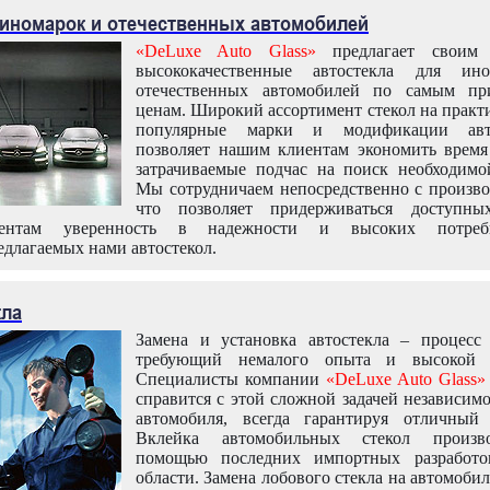
 иномарок и отечественных автомобилей
«DeLuxe Auto Glass»
предлагает своим 
высококачественные автостекла для ин
отечественных автомобилей по самым пр
ценам. Широкий ассортимент стекол на практ
популярные марки и модификации авт
позволяет нашим клиентам экономить время
затрачиваемые подчас на поиск необходимо
Мы сотрудничаем непосредственно с произво
что позволяет придерживаться доступн
иентам уверенность в надежности и высоких потреби
едлагаемых нами автостекол.
кла
Замена и установка автостекла – процесс
требующий немалого опыта и высокой т
Специалисты компании
«DeLuxe Auto Glass»
справится с этой сложной задачей независим
автомобиля, всегда гарантируя отличный р
Вклейка автомобильных стекол произв
помощью последних импортных разработо
области. Замена лобового стекла на автомоби