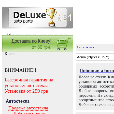
Меняем стекла, как лампочки!
Автостекло »
Заказать установку автостекла в
Киеве
ВНИМАНИЕ!!!
Лобовые и боко
Лобовые стекла Кие
Бессрочная гарантия на
установка автостек
установку автостекла!
обширных ассортим
Установка от 250 грн.
Любые вопросы, во
персонал. На скла
ассортиментов автос
Автостекла
Лобовые стекла на 
Продажа автостекла
Лобовые стекла