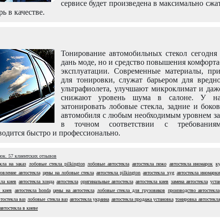
сервисе будет произведена в максимально сжа
рь в качестве.
Тонирование автомобильных стекол сегодня 
дань моде, но и средство повышения комфорт
эксплуатации. Современные материалы, пр
для тонировки, служат барьером для вредно
ультрафиолета, улучшают микроклимат и даж
снижают уровень шума в салоне. У н
затонировать лобовые стекла, задние и боко
автомобиля с любым необходимым уровнем за
в точном соответствии с требовани
одится быстро и профессионально.
нок.
57
клиентских отзывов
екла на заказ
лобовые стекла pilkington
лобовые автостекла
автостекла пежо
автостекла иномарок
к
товление автостекла
цены на лобовые стекла
автостекла pilkington
автостекла xyg
автостекла иномарки
кла киев
автостекла хонда
автостекла
оригинальные автостекла
автостекла киев
замена автостекла
уста
а киев
автостекла honda
цены на автостекла
лобовые стекла для грузовиков
производство автостекла
втостекла ваз
лобовые стекла ваз
автостекла украина
автостекла продажа установка
тонировка автостекла
автостекла в киеве