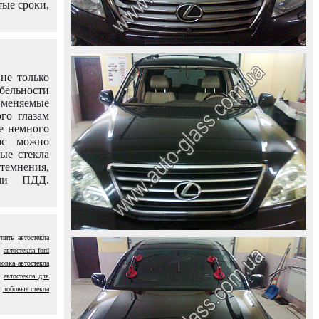
тые сроки,
не только
абельности
именяемые
го глазам
е немного
ас можно
вые стекла
темнения,
ями ПДД.
упить автостекла
автостекла ford
новка автостекла
автостекла для
лобовые стекла