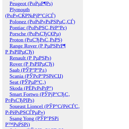
Peugeot (РџРµР¶Рѕ)
Plymouth
(РџР»СЌР№РјР°СѓСЃ)
Polonez (РџРѕР»РѕРЅРµС‚СЃ)
Pontiac (РџРѕРЅС‚РёР°Рє)
Porsche (РџРѕСЂС€Рµ)
Proton (РџСЂРѕС‚РѕРЅ)
Range Rover (Р РµРЅРґР¶
Р РѕРІРµСЂ)
Renault (Р РµРЅРѕ)
Rover (Р РѕРІРµСЂ)
Saab (РЎР°Р°Р±)
Scania (РЎРєР°РЅРёСЏ)
Seat (РЎРµР°С‚)
Skoda (РЁРєРѕРґР°)
Smart Fortwo (РЎРјР°СЂС‚
Р¤РѕСЂРІРѕ)
Soueast Lioncel (РЎР°СѓРёСЃС‚
Р›РёРѕРЅСЃРµР»)
Ssang Yong (РЎР°РЅРі
Р™РѕРЅРі)