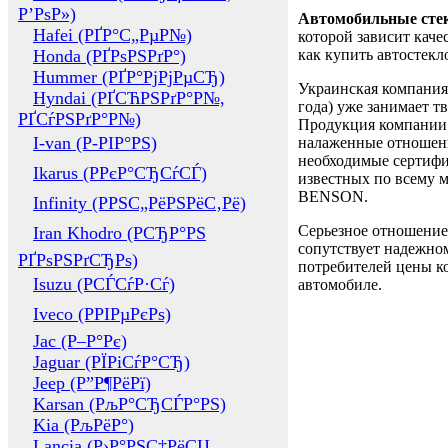
Р’РѕР»)
Автомобильные сте
Hafei (РҐР°С„РµР№)
которой зависит каче
Honda (РҐРѕРЅРґР°)
как купить автостек
Hummer (РҐР°РјРјРµСЂ)
Украинская компания 
Hyndai (РҐСЋРЅРґР°Р№,
года) уже занимает т
РҐСѓРЅРґР°Р№)
Продукция компании 
I-van (Р-РІР°РЅ)
налаженные отношени
необходимые сертифи
Ikarus (РРєР°СЂСѓСЃ)
известных по всему ми
BENSON.
Infinity (РРЅС„РёРЅРёС‚Рё)
Серьезное отношение
Iran Khodro (РСЂР°РЅ
сопутствует надежном
РҐРѕРЅРґСЂРѕ)
потребителей цены ко
Isuzu (РСЃСѓР·Сѓ)
автомобиле.
Iveco (РРІРµРєРѕ)
Jac (Р–Р°Рє)
Jaguar (РЇРіСѓР°СЂ)
Jeep (Р”Р¶РёРї)
Karsan (РљР°СЂСЃР°РЅ)
Kia (РљРёР°)
Lancia (Р›Р°РЅС‡РёСЏ,