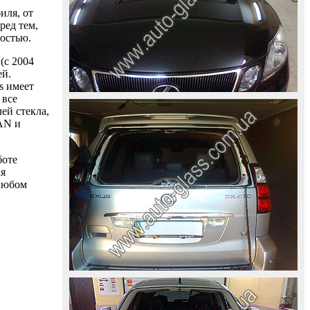
иля, от
ред тем,
ностью.
(с 2004
ей.
s имеет
 все
ей стекла,
AAN и
боте
ля
 любом