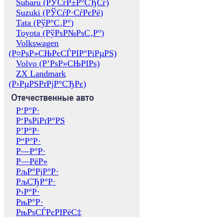
Subaru (РЎСѓР±Р°СЂСѓ)
Suzuki (РЎСѓР·СѓРєРё)
Tata (РўР°С‚Р°)
Toyota (РўРѕР№РѕС‚Р°)
Volkswagen
(Р¤РѕР»СЊРєСЃРІР°РіРµРЅ)
Volvo (Р’РѕР»СЊРІРѕ)
ZX Landmark
(Р›РµРЅРґРјР°СЂРє)
Отечественные авто
Р‘Р°Р·
Р‘РѕРіРґР°РЅ
Р’Р°Р·
Р“Р°Р·
Р—Р°Р·
Р—РёР»
РљР°РјР°Р·
РљСЂР°Р·
Р›Р°Р·
РњР°Р·
РњРѕСЃРєРІРёС‡