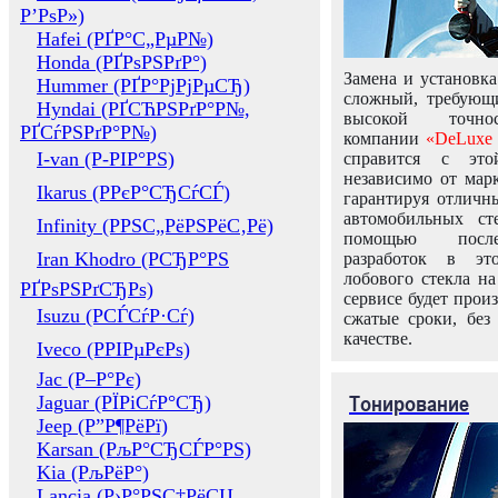
Р’РѕР»)
Hafei (РҐР°С„РµР№)
Honda (РҐРѕРЅРґР°)
Замена и установка
Hummer (РҐР°РјРјРµСЂ)
сложный, требующ
Hyndai (РҐСЋРЅРґР°Р№,
высокой точно
РҐСѓРЅРґР°Р№)
компании
«DeLuxe 
I-van (Р-РІР°РЅ)
справится с это
независимо от марк
Ikarus (РРєР°СЂСѓСЃ)
гарантируя отличны
автомобильных ст
Infinity (РРЅС„РёРЅРёС‚Рё)
помощью посл
Iran Khodro (РСЂР°РЅ
разработок в эт
лобового стекла н
РҐРѕРЅРґСЂРѕ)
сервисе будет прои
Isuzu (РСЃСѓР·Сѓ)
сжатые сроки, без
качестве.
Iveco (РРІРµРєРѕ)
Jac (Р–Р°Рє)
Тонирование
Jaguar (РЇРіСѓР°СЂ)
Jeep (Р”Р¶РёРї)
Karsan (РљР°СЂСЃР°РЅ)
Kia (РљРёР°)
Lancia (Р›Р°РЅС‡РёСЏ,