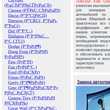
Chrysler
«DeLuxe Auto Glas
(РљСЂР°Р№СЃР»РµСЂ)
клиентам высококач
Citroen (РЎРёС‚СЂРѕРµРЅ)
для иномарок 
автомобилей по
Dacia (Р”Р°С‡РёСЏ)
ценам. Широкий ас
Daewoo (Р”СЌСѓ, Р”РµРѕ,
практически все 
Р”РµСѓ)
модификации авт
Daf (Р”Р°С„)
нашим клиентам 
Daihatsu (Р”Р°Р№С…
нервы, затрачивае
Р°С‚СЃСѓ)
необходимой моде
непосредственно с 
Dodge (Р”РѕРґР¶)
позволяет придержи
Dong Feng (Р”РѕРЅРі
и обеспечивать кл
Р¤РµРЅРі)
надежности и высо
Faw (Р¤Р°РІ)
характеристиках
Fiat (Р¤РёР°С‚)
автостекол.
Ford (Р¤РѕСЂРґ)
Foton (Р¤РѕС‚РѕРЅ)
Замена автосте
Geely (Р”Р¶РёР»Рё)
Gmc (Р”Р¶РµРЅРµСЂР°Р»
РјРѕС‚РѕСЂСЃ)
Gonow Troy (Р“РѕРЅРѕРІ
РўСЂРѕР№)
Great Wall (Р“СЂРµР№С‚