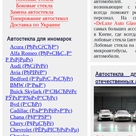
автомобилей.
Боковые стекла
возникающие с в
Замена автостекла
всегда поможет 
Тонирование автостекол
персонал. На ск
«DeLuxe Auto Glas
Доставка по Украине
самых больших ассо
в Киеве, где всег
Автостекла для иномарок
лобовые стекла (авт
Лобовые стекла на 
Acura (РђРєСѓСЂР°)
микроавтобусы, 
Alfa Romeo (РђР»СЊС„Р°
автомобили.
Р РѕРјРµРѕ)
Audi (РђСѓРґРё)
Avia (РђРІРёР°)
Автостекла 
Bedford (Р‘РµРґС„РѕСЂРґ)
отечественных 
BMW (Р‘РњР’)
Buick Skylark (Р‘СЊСЋРёРє
РЎРєР°Р№Р»Р°СЂРє)
Byd (Р‘СЋРґ)
Cadillac (РљР°РґРёР»Р°Рє)
Chana (Р§Р°РЅР°)
Chery (Р§РµСЂРё)
Chevrolet (РЁРµРІСЂРѕР»Рµ)