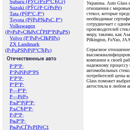
Subaru (РЎСѓР±Р°СЂСѓ)
Украины. Auto Glass
Suzuki (РЎСѓР·СѓРєРё)
отношения с мировы
Tata (РўР°С‚Р°)
стекол, которые пред
необходимые сертиф
Toyota (РўРѕР№РѕС‚Р°)
сотрудничает с одни
Volkswagen
производителей стекл
(Р¤РѕР»СЊРєСЃРІР°РіРµРЅ)
миру, такими, как Asa
Volvo (Р’РѕР»СЊРІРѕ)
Pilkington, FuYao, 
ZX Landmark
Серьезное отношение
(Р›РµРЅРґРјР°СЂРє)
высококвалифициров
Отечественные авто
компании к своей раб
надежному процессу 
Р‘Р°Р·
автомобильных стекол
Р‘РѕРіРґР°РЅ
потребителей цены к
Р’Р°Р·
Glass поможет выбрат
Р“Р°Р·
автостекла в любом а
Р—Р°Р·
Р—РёР»
РљР°РјР°Р·
РљСЂР°Р·
Р›Р°Р·
РњР°Р·
РњРѕСЃРєРІРёС‡