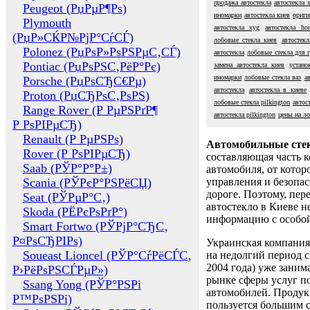
продажа автостекла
автостекла 
Peugeot (РџРµР¶Рѕ)
иномарки
автостекла киев
ориги
Plymouth
автостекла xyg
автостекла ho
(РџР»СЌР№РјР°СѓСЃ)
лобовые стекла киев
автостекл
Polonez (РџРѕР»РѕРЅРµС‚СЃ)
автостекла
лобовые стекла для 
Pontiac (РџРѕРЅС‚РёР°Рє)
замена автостекла киев
устано
иномарки
лобовые стекла ваз
а
Porsche (РџРѕСЂС€Рµ)
автостекла
автостекла в киеве
Proton (РџСЂРѕС‚РѕРЅ)
лобовые стекла pilkington
автос
Range Rover (Р РµРЅРґР¶
автостекла pilkington
цены на ло
Р РѕРІРµСЂ)
Renault (Р РµРЅРѕ)
Автомобильные сте
Rover (Р РѕРІРµСЂ)
составляющая часть 
Saab (РЎР°Р°Р±)
автомобиля, от котор
Scania (РЎРєР°РЅРёСЏ)
управления и безопа
дороге. Поэтому, пере
Seat (РЎРµР°С‚)
автостекло в Киеве н
Skoda (РЁРєРѕРґР°)
информацию с особо
Smart Fortwo (РЎРјР°СЂС‚
Р¤РѕСЂРІРѕ)
Украинская компания 
Soueast Lioncel (РЎР°СѓРёСЃС‚
на недолгий период с
2004 года) уже заним
Р›РёРѕРЅСЃРµР»)
рынке сферы услуг п
Ssang Yong (РЎР°РЅРі
автомобилей. Проду
Р™РѕРЅРі)
пользуется большим 