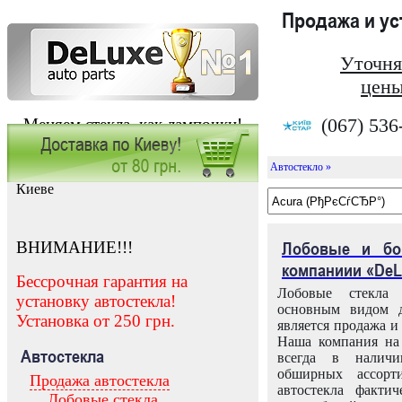
Продажа и у
Уточня
цены
(067) 536
Меняем стекла, как лампочки!
Автостекло »
Заказать установку автостекла в
Киеве
ВНИМАНИЕ!!!
Лобовые и бо
компаниии «DeL
Бессрочная гарантия на
Лобовые стекла
установку автостекла!
основным видом д
Установка от 250 грн.
является продажа и 
Наша компания на 
Автостекла
всегда в налич
обширных ассорт
Продажа автостекла
автостекла факти
Лобовые стекла