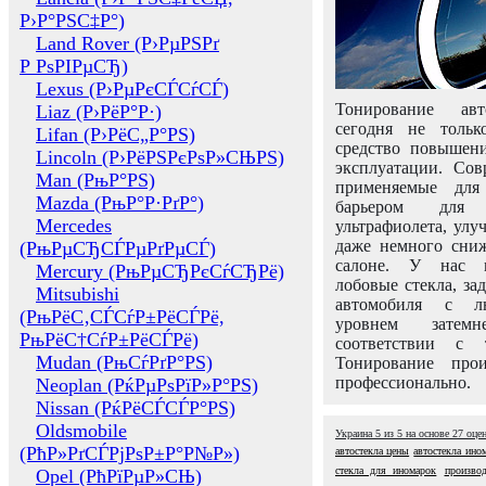
Р›Р°РЅС‡Р°)
Land Rover (Р›РµРЅРґ
Р РѕРІРµСЂ)
Lexus (Р›РµРєСЃСѓСЃ)
Тонирование авт
Liaz (Р›РёР°Р·)
сегодня не толь
Lifan (Р›РёС„Р°РЅ)
средство повышени
Lincoln (Р›РёРЅРєРѕР»СЊРЅ)
эксплуатации. Сов
Man (РњР°РЅ)
применяемые для
Mazda (РњР°Р·РґР°)
барьером для 
Mercedes
ультрафиолета, ул
даже немного сни
(РњРµСЂСЃРµРґРµСЃ)
салоне. У нас м
Mercury (РњРµСЂРєСѓСЂРё)
лобовые стекла, за
Mitsubishi
автомобиля с л
(РњРёС‚СЃСѓР±РёСЃРё,
уровнем затем
РњРёС†СѓР±РёСЃРё)
соответствии с 
Mudan (РњСѓРґР°РЅ)
Тонирование про
профессионально.
Neoplan (РќРµРѕРїР»Р°РЅ)
Nissan (РќРёСЃСЃР°РЅ)
Oldsmobile
Украина
5
из
5
на основе
27
оце
(РћР»РґСЃРјРѕР±Р°Р№Р»)
автостекла цены
автостекла ино
стекла для иномарок
производ
Opel (РћРїРµР»СЊ)