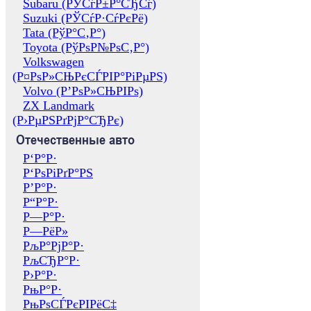
Subaru (РЎСѓР±Р°СЂСѓ)
Suzuki (РЎСѓР·СѓРєРё)
Tata (РўР°С‚Р°)
Toyota (РўРѕР№РѕС‚Р°)
Volkswagen
(Р¤РѕР»СЊРєСЃРІР°РіРµРЅ)
Volvo (Р’РѕР»СЊРІРѕ)
ZX Landmark
(Р›РµРЅРґРјР°СЂРє)
Отечественные авто
Р‘Р°Р·
Р‘РѕРіРґР°РЅ
Р’Р°Р·
Р“Р°Р·
Р—Р°Р·
Р—РёР»
РљР°РјР°Р·
РљСЂР°Р·
Р›Р°Р·
РњР°Р·
РњРѕСЃРєРІРёС‡