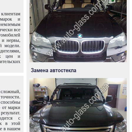
клиентам
омарок и
иемлемым
ически все
омобилей
 и нервы,
й модели.
дителями,
ых цен и
тельских
Замена автостекла
 сложный,
очности.
способны
о от марки
езультат.
одится с
к в этой
ле в нашем