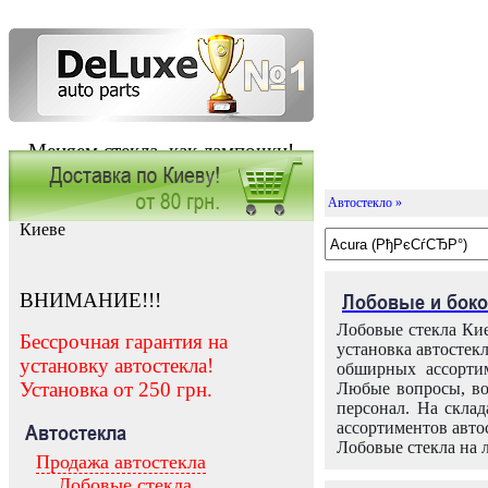
Меняем стекла, как лампочки!
Автостекло »
Заказать установку автостекла в
Киеве
ВНИМАНИЕ!!!
Лобовые и боко
Лобовые стекла Кие
Бессрочная гарантия на
установка автостек
установку автостекла!
обширных ассортим
Установка от 250 грн.
Любые вопросы, во
персонал. На скла
ассортиментов автос
Автостекла
Лобовые стекла на 
Продажа автостекла
Лобовые стекла