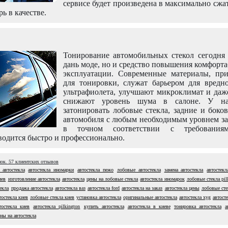
сервисе будет произведена в максимально сжа
рь в качестве.
Тонирование автомобильных стекол сегодня 
дань моде, но и средство повышения комфорт
эксплуатации. Современные материалы, пр
для тонировки, служат барьером для вредно
ультрафиолета, улучшают микроклимат и даж
снижают уровень шума в салоне. У н
затонировать лобовые стекла, задние и боко
автомобиля с любым необходимым уровнем за
в точном соответствии с требовани
одится быстро и профессионально.
нок.
57
клиентских отзывов
 автостекла
автостекла иномарки
автостекла пежо
лобовые автостекла
замена автостекла
автостек
иев
изготовление автостекла
автостекла
цены на лобовые стекла
автостекла иномарок
лобовые стекла pil
екла
продажа автостекла
автостекла ваз
автостекла ford
автостекла на заказ
автостекла цены
лобовые сте
тостекла киев
лобовые стекла киев
установка автостекла
оригинальные автостекла
автостекла xyg
автост
тостекла киев
автостекла pilkington
купить автостекла
автостекла в киеве
тонировка автостекла
а
ны на автостекла