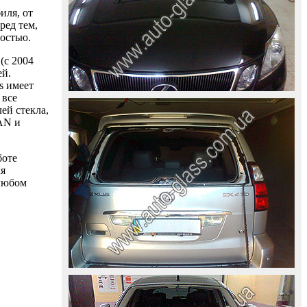
иля, от
ред тем,
ностью.
(с 2004
ей.
s имеет
 все
ей стекла,
AAN и
боте
ля
 любом