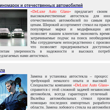
 иномарок и отечественных автомобилей
«DeLuxe Auto Glass»
предлагает своим 
высококачественные автостекла для ин
отечественных автомобилей по самым пр
ценам. Широкий ассортимент стекол на практ
популярные марки и модификации авт
позволяет нашим клиентам экономить время
затрачиваемые подчас на поиск необходимо
Мы сотрудничаем непосредственно с произво
что позволяет придерживаться доступн
иентам уверенность в надежности и высоких потреби
едлагаемых нами автостекол.
кла
Замена и установка автостекла – процесс
требующий немалого опыта и высокой т
Специалисты компании
«DeLuxe Auto Glass»
справится с этой сложной задачей независим
автомобиля, всегда гарантируя отличный р
Вклейка автомобильных стекол произв
помощью последних импортных разработо
области. Замена лобового стекла на автомоби