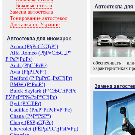
Боковые стекла
Автостекла для
Замена автостекла
Тонирование автостекол
Доставка по Украине
Автостекла для иномарок
Acura (РђРєСѓСЂР°)
Alfa Romeo (РђР»СЊС„Р°
Р РѕРјРµРѕ)
обеспечивать кл
Audi (РђСѓРґРё)
характеристиках пр
Avia (РђРІРёР°)
Bedford (Р‘РµРґС„РѕСЂРґ)
BMW (Р‘РњР’)
Замена автосте
Buick Skylark (Р‘СЊСЋРёРє
РЎРєР°Р№Р»Р°СЂРє)
Byd (Р‘СЋРґ)
Cadillac (РљР°РґРёР»Р°Рє)
Chana (Р§Р°РЅР°)
Chery (Р§РµСЂРё)
Chevrolet (РЁРµРІСЂРѕР»Рµ)