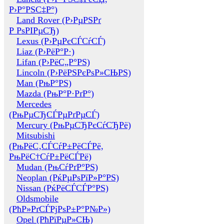
Р›Р°РЅС‡Р°)
Land Rover (Р›РµРЅРґ
Р РѕРІРµСЂ)
Lexus (Р›РµРєСЃСѓСЃ)
Liaz (Р›РёР°Р·)
Lifan (Р›РёС„Р°РЅ)
Lincoln (Р›РёРЅРєРѕР»СЊРЅ)
Man (РњР°РЅ)
Mazda (РњР°Р·РґР°)
Mercedes
(РњРµСЂСЃРµРґРµСЃ)
Mercury (РњРµСЂРєСѓСЂРё)
Mitsubishi
(РњРёС‚СЃСѓР±РёСЃРё,
РњРёС†СѓР±РёСЃРё)
Mudan (РњСѓРґР°РЅ)
Neoplan (РќРµРѕРїР»Р°РЅ)
Nissan (РќРёСЃСЃР°РЅ)
Oldsmobile
(РћР»РґСЃРјРѕР±Р°Р№Р»)
Opel (РћРїРµР»СЊ)