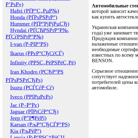
Р’РѕР»)
Автомобильные сте
Hafei (РҐР°С„РµР№)
которой зависит каче
Honda (РҐРѕРЅРґР°)
как купить автостек
Hummer (РҐР°РјРјРµСЂ)
Украинская компания 
Hyndai (РҐСЋРЅРґР°Р№,
года) уже занимает т
РҐСѓРЅРґР°Р№)
Продукция компании 
I-van (Р-РІР°РЅ)
налаженные отношени
необходимые сертифи
Ikarus (РРєР°СЂСѓСЃ)
известных по всему ми
BENSON.
Infinity (РРЅС„РёРЅРёС‚Рё)
Серьезное отношение
Iran Khodro (РСЂР°РЅ
сопутствует надежном
РҐРѕРЅРґСЂРѕ)
потребителей цены ко
Isuzu (РСЃСѓР·Сѓ)
автомобиле.
Iveco (РРІРµРєРѕ)
Jac (Р–Р°Рє)
Jaguar (РЇРіСѓР°СЂ)
Jeep (Р”Р¶РёРї)
Karsan (РљР°СЂСЃР°РЅ)
Kia (РљРёР°)
Lancia (Р›Р°РЅС‡РёСЏ,