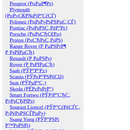
Peugeot (РџРµР¶Рѕ)
Plymouth
(РџР»СЌР№РјР°СѓСЃ)
Polonez (РџРѕР»РѕРЅРµС‚СЃ)
Pontiac (РџРѕРЅС‚РёР°Рє)
Porsche (РџРѕСЂС€Рµ)
Proton (РџСЂРѕС‚РѕРЅ)
Range Rover (Р РµРЅРґР¶
Р РѕРІРµСЂ)
Renault (Р РµРЅРѕ)
Rover (Р РѕРІРµСЂ)
Saab (РЎР°Р°Р±)
Scania (РЎРєР°РЅРёСЏ)
Seat (РЎРµР°С‚)
Skoda (РЁРєРѕРґР°)
Smart Fortwo (РЎРјР°СЂС‚
Р¤РѕСЂРІРѕ)
Soueast Lioncel (РЎР°СѓРёСЃС‚
Р›РёРѕРЅСЃРµР»)
Ssang Yong (РЎР°РЅРі
Р™РѕРЅРі)