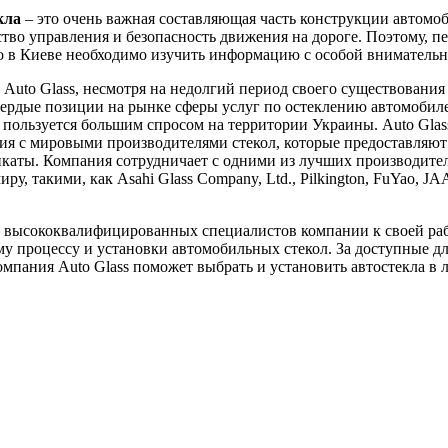
кла
– это очень важная составляющая часть конструкции автомоб
ство управления и безопасность движения на дороге. Поэтому, пе
ло в Киеве необходимо изучить информацию с особой вниматель
Auto Glass, несмотря на недолгий период своего существования 
вердые позиции на рынке сферы услуг по остеклению автомобил
пользуется большим спросом на территории Украины. Auto Glas
я с мировыми производителями стекол, которые предоставляют
каты. Компания сотрудничает с одними из лучших производител
ру, такими, как Asahi Glass Company, Ltd., Pilkington, FuYao, J
 высококвалифицированных специалистов компании к своей ра
у процессу и установки автомобильных стекол. За доступные д
мпания Auto Glass поможет выбрать и установить автостекла в