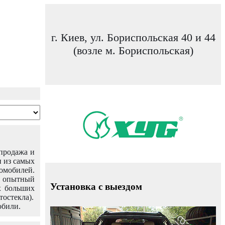
г. Киев, ул. Бориспольская 40 и 44
(возле м. Бориспольская)
 продажа и
н из самых
омобилей.
ш опытный
Установка с выездом
х больших
тостекла).
обили.