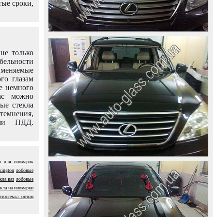
тые сроки,
не только
абельности
именяемые
го глазам
е немного
ас можно
вые стекла
темнения,
ями ПДД.
ла для иномарок
kington
лобовые
кла ваз
лобовые
екла на иномарки
втостекла оптом