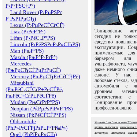
Р›Р°РЅС‡Р°)
Land Rover (Р›РµРЅРґ
Р РѕРІРµСЂ)
Lexus (Р›РµРєСЃСѓСЃ)
Тонирование авт
Liaz (Р›РёР°Р·)
сегодня не толь
Lifan (Р›РёС„Р°РЅ)
средство повышени
Lincoln (Р›РёРЅРєРѕР»СЊРЅ)
эксплуатации. Сов
Man (РњР°РЅ)
применяемые для
Mazda (РњР°Р·РґР°)
барьером для 
Mercedes
ультрафиолета, ул
даже немного сни
(РњРµСЂСЃРµРґРµСЃ)
салоне. У нас м
Mercury (РњРµСЂРєСѓСЂРё)
лобовые стекла, за
Mitsubishi
автомобиля с л
(РњРёС‚СЃСѓР±РёСЃРё,
уровнем затем
РњРёС†СѓР±РёСЃРё)
соответствии с 
Mudan (РњСѓРґР°РЅ)
Тонирование про
профессионально.
Neoplan (РќРµРѕРїР»Р°РЅ)
Nissan (РќРёСЃСЃР°РЅ)
Oldsmobile
Украина
5
из
5
на основе
27
оце
(РћР»РґСЃРјРѕР±Р°Р№Р»)
купить автостекла
автостекла х
автостекла
автостекла украин
Opel (РћРїРµР»СЊ)