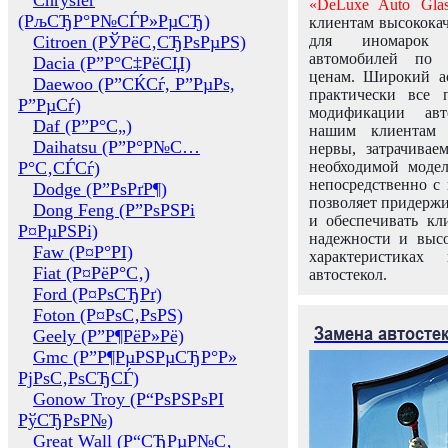
Chrysler
«DeLuxe Auto Glas
(РљСЂР°Р№СЃР»РµСЂ)
клиентам высококач
Citroen (РЎРёС‚СЂРѕРµРЅ)
для иномарок 
автомобилей по
Dacia (Р”Р°С‡РёСЏ)
ценам. Широкий ас
Daewoo (Р”СЌСѓ, Р”РµРѕ,
практически все 
Р”РµСѓ)
модификации авт
Daf (Р”Р°С„)
нашим клиентам 
Daihatsu (Р”Р°Р№С…
нервы, затрачивае
Р°С‚СЃСѓ)
необходимой моде
непосредственно с 
Dodge (Р”РѕРґР¶)
позволяет придержи
Dong Feng (Р”РѕРЅРі
и обеспечивать кл
Р¤РµРЅРі)
надежности и высо
Faw (Р¤Р°РІ)
характеристиках
Fiat (Р¤РёР°С‚)
автостекол.
Ford (Р¤РѕСЂРґ)
Foton (Р¤РѕС‚РѕРЅ)
Замена автосте
Geely (Р”Р¶РёР»Рё)
Gmc (Р”Р¶РµРЅРµСЂР°Р»
РјРѕС‚РѕСЂСЃ)
Gonow Troy (Р“РѕРЅРѕРІ
РўСЂРѕР№)
Great Wall (Р“СЂРµР№С‚