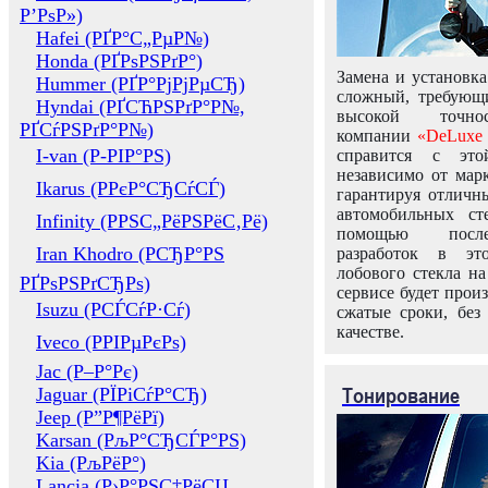
Р’РѕР»)
Hafei (РҐР°С„РµР№)
Honda (РҐРѕРЅРґР°)
Замена и установка
Hummer (РҐР°РјРјРµСЂ)
сложный, требующ
Hyndai (РҐСЋРЅРґР°Р№,
высокой точно
РҐСѓРЅРґР°Р№)
компании
«DeLuxe 
I-van (Р-РІР°РЅ)
справится с это
независимо от марк
Ikarus (РРєР°СЂСѓСЃ)
гарантируя отличны
автомобильных ст
Infinity (РРЅС„РёРЅРёС‚Рё)
помощью посл
Iran Khodro (РСЂР°РЅ
разработок в эт
лобового стекла н
РҐРѕРЅРґСЂРѕ)
сервисе будет прои
Isuzu (РСЃСѓР·Сѓ)
сжатые сроки, без
качестве.
Iveco (РРІРµРєРѕ)
Jac (Р–Р°Рє)
Тонирование
Jaguar (РЇРіСѓР°СЂ)
Jeep (Р”Р¶РёРї)
Karsan (РљР°СЂСЃР°РЅ)
Kia (РљРёР°)
Lancia (Р›Р°РЅС‡РёСЏ,