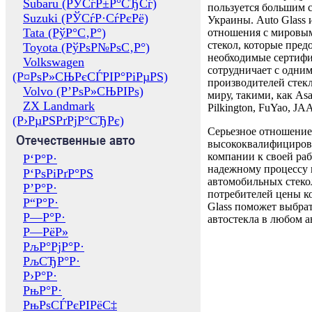
Subaru (РЎСѓР±Р°СЂСѓ)
пользуется большим 
Suzuki (РЎСѓР·СѓРєРё)
Украины. Auto Glass
Tata (РўР°С‚Р°)
отношения с мировы
стекол, которые пред
Toyota (РўРѕР№РѕС‚Р°)
необходимые сертиф
Volkswagen
сотрудничает с одни
(Р¤РѕР»СЊРєСЃРІР°РіРµРЅ)
производителей стекл
Volvo (Р’РѕР»СЊРІРѕ)
миру, такими, как Asa
ZX Landmark
Pilkington, FuYao, 
(Р›РµРЅРґРјР°СЂРє)
Серьезное отношение
Отечественные авто
высококвалифициров
компании к своей раб
Р‘Р°Р·
надежному процессу 
Р‘РѕРіРґР°РЅ
автомобильных стекол
Р’Р°Р·
потребителей цены к
Р“Р°Р·
Glass поможет выбрат
Р—Р°Р·
автостекла в любом а
Р—РёР»
РљР°РјР°Р·
РљСЂР°Р·
Р›Р°Р·
РњР°Р·
РњРѕСЃРєРІРёС‡