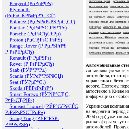
автостекла цены
установка а
Peugeot (РџРµР¶Рѕ)
автостекла ваз
автостекла for
Plymouth
автостекла киев
автостекла ино
(РџР»СЌР№РјР°СѓСЃ)
на лобовые стекла
автостек
Polonez (РџРѕР»РѕРЅРµС‚СЃ)
лобовые стекла для иномарок
Pontiac (РџРѕРЅС‚РёР°Рє)
pilkington
автостекла на заказ
производство автостекла
авто
Porsche (РџРѕСЂС€Рµ)
автостекла pilkington
автосте
Proton (РџСЂРѕС‚РѕРЅ)
автостекла в киеве
лобовые ст
Range Rover (Р РµРЅРґР¶
лобовые стекла ваз
автостекл
Р РѕРІРµСЂ)
установка автостекла
лобовые ст
Renault (Р РµРЅРѕ)
Rover (Р РѕРІРµСЂ)
Автомобильные сте
Saab (РЎР°Р°Р±)
составляющая часть 
Scania (РЎРєР°РЅРёСЏ)
автомобиля, от котор
управления и безопа
Seat (РЎРµР°С‚)
дороге. Поэтому, пере
Skoda (РЁРєРѕРґР°)
автостекло в Киеве н
Smart Fortwo (РЎРјР°СЂС‚
информацию с особо
Р¤РѕСЂРІРѕ)
Soueast Lioncel (РЎР°СѓРёСЃС‚
Украинская компания 
на недолгий период с
Р›РёРѕРЅСЃРµР»)
2004 года) уже заним
Ssang Yong (РЎР°РЅРі
рынке сферы услуг п
Р™РѕРЅРі)
автомобилей. Проду