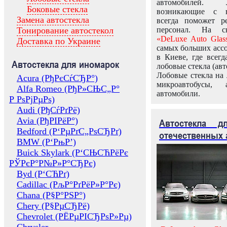
автомобилей.
Боковые стекла
возникающие с в
Замена автостекла
всегда поможет 
Тонирование автостекол
персонал. На ск
«DeLuxe Auto Glas
Доставка по Украине
самых больших ассо
в Киеве, где всег
Автостекла для иномарок
лобовые стекла (авт
Лобовые стекла на 
Acura (РђРєСѓСЂР°)
микроавтобусы, 
Alfa Romeo (РђР»СЊС„Р°
автомобили.
Р РѕРјРµРѕ)
Audi (РђСѓРґРё)
Avia (РђРІРёР°)
Автостекла 
Bedford (Р‘РµРґС„РѕСЂРґ)
отечественных 
BMW (Р‘РњР’)
Buick Skylark (Р‘СЊСЋРёРє
РЎРєР°Р№Р»Р°СЂРє)
Byd (Р‘СЋРґ)
Cadillac (РљР°РґРёР»Р°Рє)
Chana (Р§Р°РЅР°)
Chery (Р§РµСЂРё)
Chevrolet (РЁРµРІСЂРѕР»Рµ)