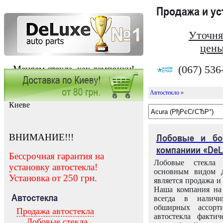
Продажа и у
Уточня
цены
(067) 536
Меняем стекла, как лампочки!
Автостекло »
Заказать установку автостекла в
Киеве
ВНИМАНИЕ!!!
Лобовые и бо
компаниии «DeL
Бессрочная гарантия на
Лобовые стекла
установку автостекла!
основным видом д
Установка от 250 грн.
является продажа и 
Наша компания на 
Автостекла
всегда в налич
обширных ассорт
Продажа автостекла
автостекла факти
Лобовые стекла