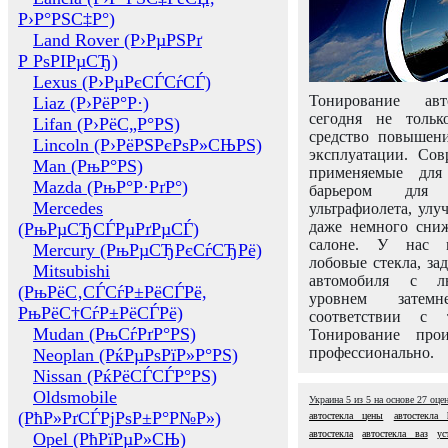
Р›Р°РЅС‡Р°)
Land Rover (Р›РµРЅРґ
Р РѕРІРµСЂ)
Lexus (Р›РµРєСЃСѓСЃ)
Тонирование авт
Liaz (Р›РёР°Р·)
сегодня не толь
Lifan (Р›РёС„Р°РЅ)
средство повышени
Lincoln (Р›РёРЅРєРѕР»СЊРЅ)
эксплуатации. Сов
Man (РњР°РЅ)
применяемые для
Mazda (РњР°Р·РґР°)
барьером для 
Mercedes
ультрафиолета, ул
даже немного сни
(РњРµСЂСЃРµРґРµСЃ)
салоне. У нас м
Mercury (РњРµСЂРєСѓСЂРё)
лобовые стекла, за
Mitsubishi
автомобиля с л
(РњРёС‚СЃСѓР±РёСЃРё,
уровнем затем
РњРёС†СѓР±РёСЃРё)
соответствии с 
Mudan (РњСѓРґР°РЅ)
Тонирование про
профессионально.
Neoplan (РќРµРѕРїР»Р°РЅ)
Nissan (РќРёСЃСЃР°РЅ)
Oldsmobile
Украина
5
из
5
на основе
27
оце
(РћР»РґСЃРјРѕР±Р°Р№Р»)
автостекла цены
автостекла 
автостекла
автостекла ваз
ус
Opel (РћРїРµР»СЊ)