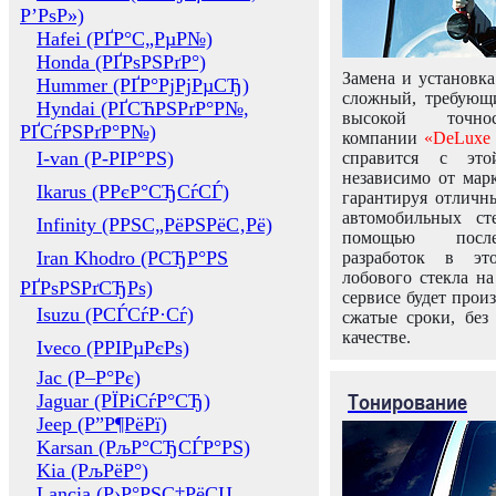
Р’РѕР»)
Hafei (РҐР°С„РµР№)
Honda (РҐРѕРЅРґР°)
Замена и установка
Hummer (РҐР°РјРјРµСЂ)
сложный, требующ
Hyndai (РҐСЋРЅРґР°Р№,
высокой точно
РҐСѓРЅРґР°Р№)
компании
«DeLuxe 
I-van (Р-РІР°РЅ)
справится с это
независимо от марк
Ikarus (РРєР°СЂСѓСЃ)
гарантируя отличны
автомобильных ст
Infinity (РРЅС„РёРЅРёС‚Рё)
помощью посл
Iran Khodro (РСЂР°РЅ
разработок в эт
лобового стекла н
РҐРѕРЅРґСЂРѕ)
сервисе будет прои
Isuzu (РСЃСѓР·Сѓ)
сжатые сроки, без
качестве.
Iveco (РРІРµРєРѕ)
Jac (Р–Р°Рє)
Тонирование
Jaguar (РЇРіСѓР°СЂ)
Jeep (Р”Р¶РёРї)
Karsan (РљР°СЂСЃР°РЅ)
Kia (РљРёР°)
Lancia (Р›Р°РЅС‡РёСЏ,