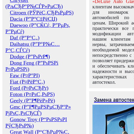
Chrysler
«DeLuxe Auto Glas
(РљСЂР°Р№СЃР»РµСЂ)
клиентам высококач
Citroen (РЎРёС‚СЂРѕРµРЅ)
для иномарок 
автомобилей по
Dacia (Р”Р°С‡РёСЏ)
ценам. Широкий ас
Daewoo (Р”СЌСѓ, Р”РµРѕ,
практически все 
Р”РµСѓ)
модификации авт
Daf (Р”Р°С„)
нашим клиентам 
Daihatsu (Р”Р°Р№С…
нервы, затрачивае
Р°С‚СЃСѓ)
необходимой моде
непосредственно с 
Dodge (Р”РѕРґР¶)
позволяет придержи
Dong Feng (Р”РѕРЅРі
и обеспечивать кл
Р¤РµРЅРі)
надежности и высо
Faw (Р¤Р°РІ)
характеристиках
Fiat (Р¤РёР°С‚)
автостекол.
Ford (Р¤РѕСЂРґ)
Foton (Р¤РѕС‚РѕРЅ)
Замена автосте
Geely (Р”Р¶РёР»Рё)
Gmc (Р”Р¶РµРЅРµСЂР°Р»
РјРѕС‚РѕСЂСЃ)
Gonow Troy (Р“РѕРЅРѕРІ
РўСЂРѕР№)
Great Wall (Р“СЂРµР№С‚