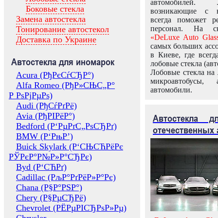
автомобилей.
Боковые стекла
возникающие с в
Замена автостекла
всегда поможет 
Тонирование автостекол
персонал. На ск
«DeLuxe Auto Glas
Доставка по Украине
самых больших ассо
в Киеве, где всег
Автостекла для иномарок
лобовые стекла (авт
Лобовые стекла на 
Acura (РђРєСѓСЂР°)
микроавтобусы, 
Alfa Romeo (РђР»СЊС„Р°
автомобили.
Р РѕРјРµРѕ)
Audi (РђСѓРґРё)
Avia (РђРІРёР°)
Автостекла 
Bedford (Р‘РµРґС„РѕСЂРґ)
отечественных 
BMW (Р‘РњР’)
Buick Skylark (Р‘СЊСЋРёРє
РЎРєР°Р№Р»Р°СЂРє)
Byd (Р‘СЋРґ)
Cadillac (РљР°РґРёР»Р°Рє)
Chana (Р§Р°РЅР°)
Chery (Р§РµСЂРё)
Chevrolet (РЁРµРІСЂРѕР»Рµ)