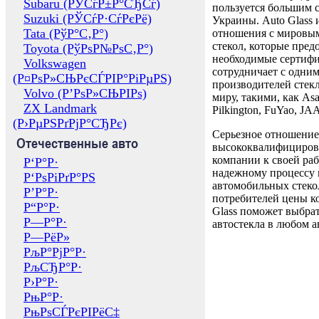
Subaru (РЎСѓР±Р°СЂСѓ)
пользуется большим 
Suzuki (РЎСѓР·СѓРєРё)
Украины. Auto Glass
Tata (РўР°С‚Р°)
отношения с мировы
стекол, которые пред
Toyota (РўРѕР№РѕС‚Р°)
необходимые сертиф
Volkswagen
сотрудничает с одни
(Р¤РѕР»СЊРєСЃРІР°РіРµРЅ)
производителей стекл
Volvo (Р’РѕР»СЊРІРѕ)
миру, такими, как Asa
ZX Landmark
Pilkington, FuYao, 
(Р›РµРЅРґРјР°СЂРє)
Серьезное отношение
Отечественные авто
высококвалифициров
компании к своей раб
Р‘Р°Р·
надежному процессу 
Р‘РѕРіРґР°РЅ
автомобильных стекол
Р’Р°Р·
потребителей цены к
Р“Р°Р·
Glass поможет выбрат
Р—Р°Р·
автостекла в любом а
Р—РёР»
РљР°РјР°Р·
РљСЂР°Р·
Р›Р°Р·
РњР°Р·
РњРѕСЃРєРІРёС‡