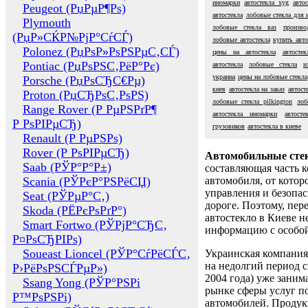
иномарки
автостекла xyg
авто
Peugeot (РџРµР¶Рѕ)
автостекла
лобовые стекла для 
Plymouth
лобовые стекла ваз
произво
(РџР»СЌР№РјР°СѓСЃ)
лобовые автостекла
купить авто
Polonez (РџРѕР»РѕРЅРµС‚СЃ)
цены на автостекла
автосте
Pontiac (РџРѕРЅС‚РёР°Рє)
автостекла
лобовые стекла
и
украина
цены на лобовые стекла
Porsche (РџРѕСЂС€Рµ)
киев
автостекла на заказ
автост
Proton (РџСЂРѕС‚РѕРЅ)
лобовые стекла pilkington
лоб
Range Rover (Р РµРЅРґР¶
автостекла иномарки
автост
Р РѕРІРµСЂ)
грузовиков
автостекла в киеве
Renault (Р РµРЅРѕ)
Rover (Р РѕРІРµСЂ)
Автомобильные сте
Saab (РЎР°Р°Р±)
составляющая часть 
Scania (РЎРєР°РЅРёСЏ)
автомобиля, от котор
управления и безопа
Seat (РЎРµР°С‚)
дороге. Поэтому, пере
Skoda (РЁРєРѕРґР°)
автостекло в Киеве н
Smart Fortwo (РЎРјР°СЂС‚
информацию с особо
Р¤РѕСЂРІРѕ)
Soueast Lioncel (РЎР°СѓРёСЃС‚
Украинская компания 
на недолгий период с
Р›РёРѕРЅСЃРµР»)
2004 года) уже заним
Ssang Yong (РЎР°РЅРі
рынке сферы услуг п
Р™РѕРЅРі)
автомобилей. Проду