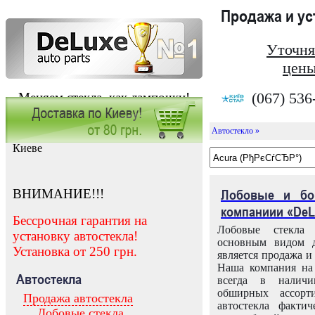
Продажа и у
Уточня
цены
(067) 536
Меняем стекла, как лампочки!
Автостекло »
Заказать установку автостекла в
Киеве
ВНИМАНИЕ!!!
Лобовые и бо
компаниии «DeL
Бессрочная гарантия на
Лобовые стекла
установку автостекла!
основным видом д
Установка от 250 грн.
является продажа и 
Наша компания на 
Автостекла
всегда в налич
обширных ассорт
Продажа автостекла
автостекла факти
Лобовые стекла