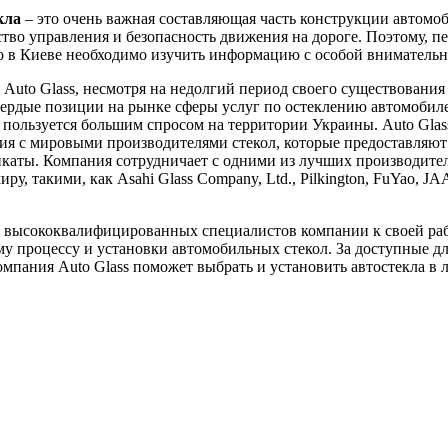
кла
– это очень важная составляющая часть конструкции автомоб
ство управления и безопасность движения на дороге. Поэтому, пе
ло в Киеве необходимо изучить информацию с особой вниматель
Auto Glass, несмотря на недолгий период своего существования 
вердые позиции на рынке сферы услуг по остеклению автомобил
пользуется большим спросом на территории Украины. Auto Glas
я с мировыми производителями стекол, которые предоставляют
каты. Компания сотрудничает с одними из лучших производител
ру, такими, как Asahi Glass Company, Ltd., Pilkington, FuYao, J
 высококвалифицированных специалистов компании к своей ра
у процессу и установки автомобильных стекол. За доступные д
мпания Auto Glass поможет выбрать и установить автостекла в