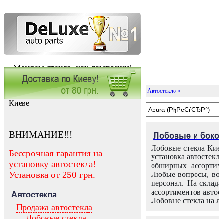
Меняем стекла, как лампочки!
Автостекло »
Заказать установку автостекла в
Киеве
ВНИМАНИЕ!!!
Лобовые и боко
Лобовые стекла Кие
Бессрочная гарантия на
установка автостек
установку автостекла!
обширных ассортим
Установка от 250 грн.
Любые вопросы, во
персонал. На скла
ассортиментов автос
Автостекла
Лобовые стекла на 
Продажа автостекла
Лобовые стекла