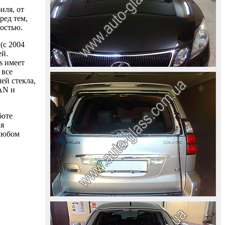
иля, от
ред тем,
ностью.
(с 2004
ей.
s имеет
 все
ей стекла,
AAN и
боте
ля
 любом