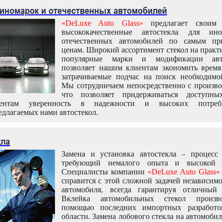
 иномарок и отечественных автомобилей
«DeLuxe Auto Glass»
предлагает своим 
высококачественные автостекла для ин
отечественных автомобилей по самым пр
ценам. Широкий ассортимент стекол на практ
популярные марки и модификации авт
позволяет нашим клиентам экономить время
затрачиваемые подчас на поиск необходимо
Мы сотрудничаем непосредственно с произво
что позволяет придерживаться доступн
иентам уверенность в надежности и высоких потреби
едлагаемых нами автостекол.
кла
Замена и установка автостекла – процесс
требующий немалого опыта и высокой т
Специалисты компании
«DeLuxe Auto Glass»
справится с этой сложной задачей независим
автомобиля, всегда гарантируя отличный р
Вклейка автомобильных стекол произв
помощью последних импортных разработо
области. Замена лобового стекла на автомоби