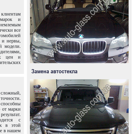
клиентам
омарок и
иемлемым
ически все
омобилей
 и нервы,
й модели.
дителями,
ых цен и
тельских
Замена автостекла
 сложный,
очности.
способны
о от марки
езультат.
одится с
к в этой
ле в нашем