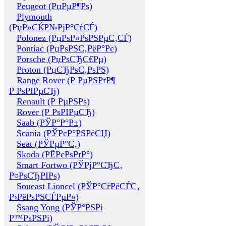
Peugeot (РџРµР¶Рѕ)
Plymouth
(РџР»СЌР№РјР°СѓСЃ)
Polonez (РџРѕР»РѕРЅРµС‚СЃ)
Pontiac (РџРѕРЅС‚РёР°Рє)
Porsche (РџРѕСЂС€Рµ)
Proton (РџСЂРѕС‚РѕРЅ)
Range Rover (Р РµРЅРґР¶
Р РѕРІРµСЂ)
Renault (Р РµРЅРѕ)
Rover (Р РѕРІРµСЂ)
Saab (РЎР°Р°Р±)
Scania (РЎРєР°РЅРёСЏ)
Seat (РЎРµР°С‚)
Skoda (РЁРєРѕРґР°)
Smart Fortwo (РЎРјР°СЂС‚
Р¤РѕСЂРІРѕ)
Soueast Lioncel (РЎР°СѓРёСЃС‚
Р›РёРѕРЅСЃРµР»)
Ssang Yong (РЎР°РЅРі
Р™РѕРЅРі)