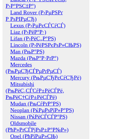
Р›Р°РЅС‡Р°)
Land Rover (Р›РµРЅРґ
Р РѕРІРµСЂ)
Lexus (Р›РµРєСЃСѓСЃ)
Liaz (Р›РёР°Р·)
Lifan (Р›РёС„Р°РЅ)
Lincoln (Р›РёРЅРєРѕР»СЊРЅ)
Man (РњР°РЅ)
Mazda (РњР°Р·РґР°)
Mercedes
(РњРµСЂСЃРµРґРµСЃ)
Mercury (РњРµСЂРєСѓСЂРё)
Mitsubishi
(РњРёС‚СЃСѓР±РёСЃРё,
РњРёС†СѓР±РёСЃРё)
Mudan (РњСѓРґР°РЅ)
Neoplan (РќРµРѕРїР»Р°РЅ)
Nissan (РќРёСЃСЃР°РЅ)
Oldsmobile
(РћР»РґСЃРјРѕР±Р°Р№Р»)
Opel (РћРїРµР»СЊ)