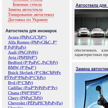
Боковые стекла
Автостекла для
Замена автостекла
Тонирование автостекол
Доставка по Украине
Автостекла для иномарок
Acura (РђРєСѓСЂР°)
Alfa Romeo (РђР»СЊС„Р°
Р РѕРјРµРѕ)
обеспечивать кл
Audi (РђСѓРґРё)
характеристиках пр
Avia (РђРІРёР°)
Bedford (Р‘РµРґС„РѕСЂРґ)
BMW (Р‘РњР’)
Замена автосте
Buick Skylark (Р‘СЊСЋРёРє
РЎРєР°Р№Р»Р°СЂРє)
Byd (Р‘СЋРґ)
Cadillac (РљР°РґРёР»Р°Рє)
Chana (Р§Р°РЅР°)
Chery (Р§РµСЂРё)
Chevrolet (РЁРµРІСЂРѕР»Рµ)