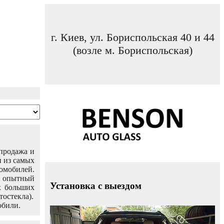
г. Киев, ул. Бориспольская 40 и 44
(возле м. Бориспольская)
 продажа и
н из самых
омобилей.
ш опытный
Установка с выездом
х больших
тостекла).
обили.