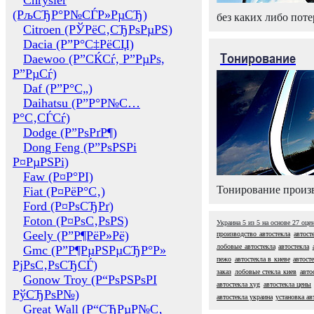
Chrysler
(РљСЂР°Р№СЃР»РµСЂ)
без каких либо поте
Citroen (РЎРёС‚СЂРѕРµРЅ)
Dacia (Р”Р°С‡РёСЏ)
Тонирование
Daewoo (Р”СЌСѓ, Р”РµРѕ,
Р”РµСѓ)
Daf (Р”Р°С„)
Daihatsu (Р”Р°Р№С…
Р°С‚СЃСѓ)
Dodge (Р”РѕРґР¶)
Dong Feng (Р”РѕРЅРі
Р¤РµРЅРі)
Faw (Р¤Р°РІ)
Тонирование произв
Fiat (Р¤РёР°С‚)
Ford (Р¤РѕСЂРґ)
Foton (Р¤РѕС‚РѕРЅ)
Украина
5
из
5
на основе
27
оце
Geely (Р”Р¶РёР»Рё)
производство автостекла
автост
лобовые автостекла
автостекла
Gmc (Р”Р¶РµРЅРµСЂР°Р»
пежо
автостекла в киеве
автост
РјРѕС‚РѕСЂСЃ)
заказ
лобовые стекла киев
авто
Gonow Troy (Р“РѕРЅРѕРІ
автостекла xyg
автостекла цены
РўСЂРѕР№)
автостекла украина
установка ав
Great Wall (Р“СЂРµР№С‚