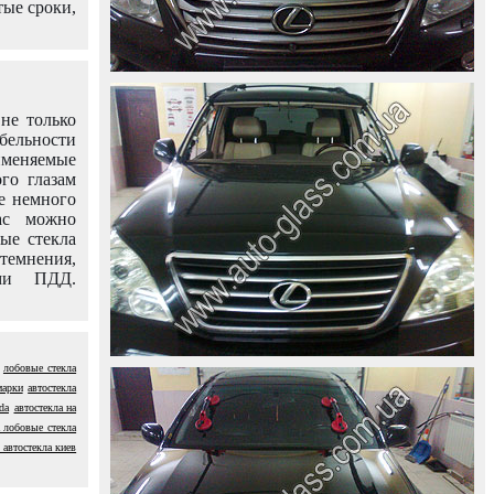
тые сроки,
не только
абельности
именяемые
го глазам
е немного
ас можно
вые стекла
темнения,
ями ПДД.
лобовые стекла
марки
автостекла
da
автостекла на
 лобовые стекла
 автостекла киев