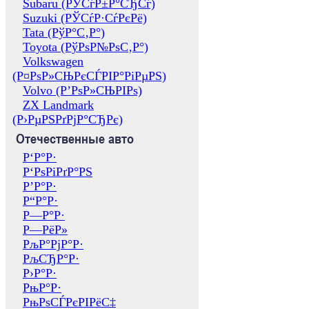
Subaru (РЎСѓР±Р°СЂСѓ)
Suzuki (РЎСѓР·СѓРєРё)
Tata (РўР°С‚Р°)
Toyota (РўРѕР№РѕС‚Р°)
Volkswagen
(Р¤РѕР»СЊРєСЃРІР°РіРµРЅ)
Volvo (Р’РѕР»СЊРІРѕ)
ZX Landmark
(Р›РµРЅРґРјР°СЂРє)
Отечественные авто
Р‘Р°Р·
Р‘РѕРіРґР°РЅ
Р’Р°Р·
Р“Р°Р·
Р—Р°Р·
Р—РёР»
РљР°РјР°Р·
РљСЂР°Р·
Р›Р°Р·
РњР°Р·
РњРѕСЃРєРІРёС‡