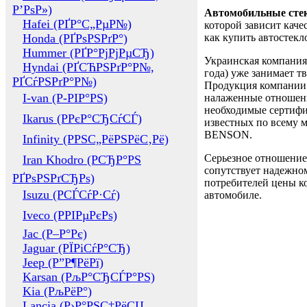
Р’РѕР»)
Автомобильные сте
Hafei (РҐР°С„РµР№)
которой зависит каче
Honda (РҐРѕРЅРґР°)
как купить автостек
Hummer (РҐР°РјРјРµСЂ)
Украинская компания 
Hyndai (РҐСЋРЅРґР°Р№,
года) уже занимает т
РҐСѓРЅРґР°Р№)
Продукция компании 
I-van (Р-РІР°РЅ)
налаженные отношени
необходимые сертифи
Ikarus (РРєР°СЂСѓСЃ)
известных по всему ми
BENSON.
Infinity (РРЅС„РёРЅРёС‚Рё)
Серьезное отношение
Iran Khodro (РСЂР°РЅ
сопутствует надежном
РҐРѕРЅРґСЂРѕ)
потребителей цены ко
Isuzu (РСЃСѓР·Сѓ)
автомобиле.
Iveco (РРІРµРєРѕ)
Jac (Р–Р°Рє)
Jaguar (РЇРіСѓР°СЂ)
Jeep (Р”Р¶РёРї)
Karsan (РљР°СЂСЃР°РЅ)
Kia (РљРёР°)
Lancia (Р›Р°РЅС‡РёСЏ,