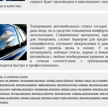
сервисе будет произведена в максимально сжа
рь в качестве.
Тонирование автомобильных стекол сегодня 
дань моде, но и средство повышения комфорт
эксплуатации. Современные материалы, пр
для тонировки, служат барьером для вредно
ультрафиолета, улучшают микроклимат и даж
снижают уровень шума в салоне. У н
затонировать лобовые стекла, задние и боко
автомобиля с любым необходимым уровнем за
в точном соответствии с требовани
одится быстро и профессионально.
нок.
57
клиентских отзывов
екла для иномарок
изготовление автостекла
лобовые стекла pilkington
лобовые стекла для грузовиков
автостекла ford
автостекла иномарок
замена автостекла
автостекла продажа установка
автостекла на ино
екла хонда
тонировка автостекла
оригинальные автостекла
лобовые стекла для иномарок
автостекла hon
стекла ваз
продажа автостекла
автостекла pilkington
автостекла киев
установка автостекла киев
цены на
цены на автостекла
лобовые стекла ваз
автостекла оптом
купить автостекла
автостекла иномарки
замена
тостекла