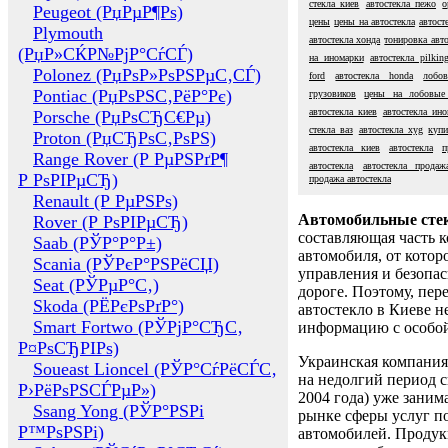
стекла киев
автостекла пежо
о
Peugeot (РџРµР¶Рѕ)
цены
цены на автостекла
автост
Plymouth
автостекла хонда
тонировка авто
(РџР»СЌР№РјР°СѓСЃ)
на иномарки
автостекла pilkin
Polonez (РџРѕР»РѕРЅРµС‚СЃ)
ford
автостекла honda
лобо
Pontiac (РџРѕРЅС‚РёР°Рє)
грузовиков
цены на лобовые 
автостекла киев
автостекла ин
Porsche (РџРѕСЂС€Рµ)
стекла ваз
автостекла xyg
купи
Proton (РџСЂРѕС‚РѕРЅ)
автостекла киев
автостекла
п
Range Rover (Р РµРЅРґР¶
автостекла
автостекла продаж
Р РѕРІРµСЂ)
продажа автостекла
Renault (Р РµРЅРѕ)
Автомобильные сте
Rover (Р РѕРІРµСЂ)
составляющая часть 
Saab (РЎР°Р°Р±)
автомобиля, от котор
Scania (РЎРєР°РЅРёСЏ)
управления и безопа
Seat (РЎРµР°С‚)
дороге. Поэтому, пере
Skoda (РЁРєРѕРґР°)
автостекло в Киеве н
Smart Fortwo (РЎРјР°СЂС‚
информацию с особо
Р¤РѕСЂРІРѕ)
Украинская компания 
Soueast Lioncel (РЎР°СѓРёСЃС‚
на недолгий период с
Р›РёРѕРЅСЃРµР»)
2004 года) уже заним
Ssang Yong (РЎР°РЅРі
рынке сферы услуг п
Р™РѕРЅРі)
автомобилей. Проду