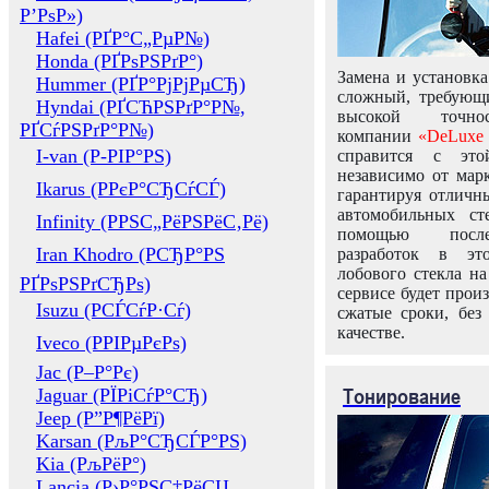
Р’РѕР»)
Hafei (РҐР°С„РµР№)
Honda (РҐРѕРЅРґР°)
Замена и установка
Hummer (РҐР°РјРјРµСЂ)
сложный, требующ
Hyndai (РҐСЋРЅРґР°Р№,
высокой точно
РҐСѓРЅРґР°Р№)
компании
«DeLuxe 
I-van (Р-РІР°РЅ)
справится с это
независимо от марк
Ikarus (РРєР°СЂСѓСЃ)
гарантируя отличны
автомобильных ст
Infinity (РРЅС„РёРЅРёС‚Рё)
помощью посл
Iran Khodro (РСЂР°РЅ
разработок в эт
лобового стекла н
РҐРѕРЅРґСЂРѕ)
сервисе будет прои
Isuzu (РСЃСѓР·Сѓ)
сжатые сроки, без
качестве.
Iveco (РРІРµРєРѕ)
Jac (Р–Р°Рє)
Тонирование
Jaguar (РЇРіСѓР°СЂ)
Jeep (Р”Р¶РёРї)
Karsan (РљР°СЂСЃР°РЅ)
Kia (РљРёР°)
Lancia (Р›Р°РЅС‡РёСЏ,