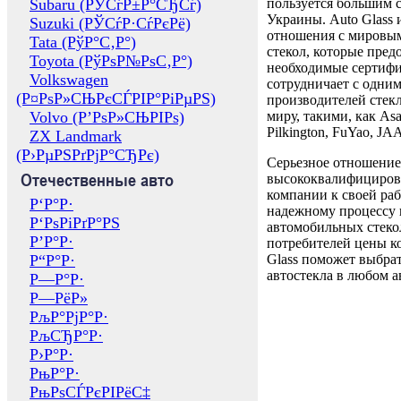
Subaru (РЎСѓР±Р°СЂСѓ)
пользуется большим 
Украины. Auto Glass
Suzuki (РЎСѓР·СѓРєРё)
отношения с мировы
Tata (РўР°С‚Р°)
стекол, которые пред
Toyota (РўРѕР№РѕС‚Р°)
необходимые сертиф
Volkswagen
сотрудничает с одни
(Р¤РѕР»СЊРєСЃРІР°РіРµРЅ)
производителей стекл
Volvo (Р’РѕР»СЊРІРѕ)
миру, такими, как Asa
Pilkington, FuYao, 
ZX Landmark
(Р›РµРЅРґРјР°СЂРє)
Серьезное отношение
Отечественные авто
высококвалифициров
компании к своей раб
Р‘Р°Р·
надежному процессу 
Р‘РѕРіРґР°РЅ
автомобильных стекол
Р’Р°Р·
потребителей цены к
Р“Р°Р·
Glass поможет выбрат
автостекла в любом а
Р—Р°Р·
Р—РёР»
РљР°РјР°Р·
РљСЂР°Р·
Р›Р°Р·
РњР°Р·
РњРѕСЃРєРІРёС‡