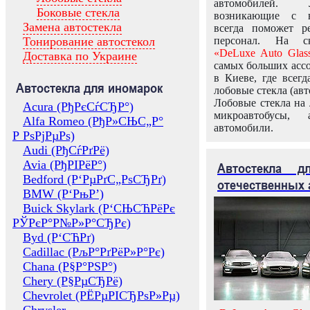
автомобилей.
Боковые стекла
возникающие с в
Замена автостекла
всегда поможет 
Тонирование автостекол
персонал. На ск
«DeLuxe Auto Glas
Доставка по Украине
самых больших ассо
в Киеве, где всег
Автостекла для иномарок
лобовые стекла (авт
Лобовые стекла на 
Acura (РђРєСѓСЂР°)
микроавтобусы, 
Alfa Romeo (РђР»СЊС„Р°
автомобили.
Р РѕРјРµРѕ)
Audi (РђСѓРґРё)
Avia (РђРІРёР°)
Автостекла 
Bedford (Р‘РµРґС„РѕСЂРґ)
отечественных 
BMW (Р‘РњР’)
Buick Skylark (Р‘СЊСЋРёРє
РЎРєР°Р№Р»Р°СЂРє)
Byd (Р‘СЋРґ)
Cadillac (РљР°РґРёР»Р°Рє)
Chana (Р§Р°РЅР°)
Chery (Р§РµСЂРё)
Chevrolet (РЁРµРІСЂРѕР»Рµ)