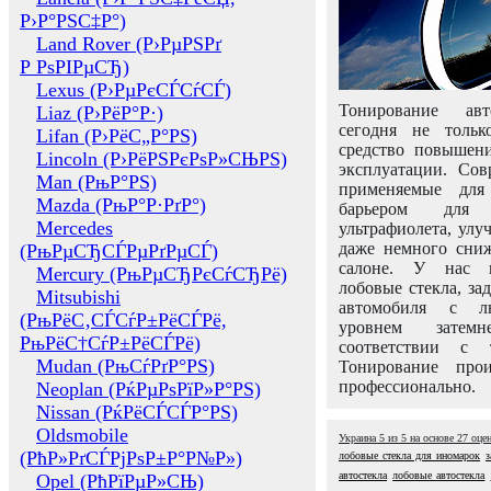
Р›Р°РЅС‡Р°)
Land Rover (Р›РµРЅРґ
Р РѕРІРµСЂ)
Lexus (Р›РµРєСЃСѓСЃ)
Тонирование авт
Liaz (Р›РёР°Р·)
сегодня не толь
Lifan (Р›РёС„Р°РЅ)
средство повышени
Lincoln (Р›РёРЅРєРѕР»СЊРЅ)
эксплуатации. Сов
Man (РњР°РЅ)
применяемые для
Mazda (РњР°Р·РґР°)
барьером для 
Mercedes
ультрафиолета, ул
даже немного сни
(РњРµСЂСЃРµРґРµСЃ)
салоне. У нас м
Mercury (РњРµСЂРєСѓСЂРё)
лобовые стекла, за
Mitsubishi
автомобиля с л
(РњРёС‚СЃСѓР±РёСЃРё,
уровнем затем
РњРёС†СѓР±РёСЃРё)
соответствии с 
Mudan (РњСѓРґР°РЅ)
Тонирование про
профессионально.
Neoplan (РќРµРѕРїР»Р°РЅ)
Nissan (РќРёСЃСЃР°РЅ)
Oldsmobile
Украина
5
из
5
на основе
27
оце
(РћР»РґСЃРјРѕР±Р°Р№Р»)
лобовые стекла для иномарок
з
автостекла
лобовые автостекла
Opel (РћРїРµР»СЊ)