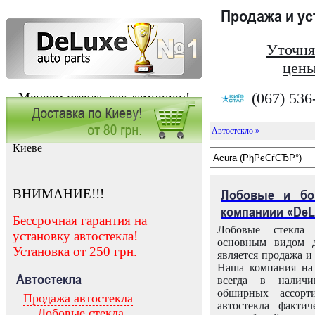
Продажа и у
Уточня
цены
(067) 536
Меняем стекла, как лампочки!
Автостекло »
Заказать установку автостекла в
Киеве
ВНИМАНИЕ!!!
Лобовые и бо
компаниии «DeL
Бессрочная гарантия на
Лобовые стекла
установку автостекла!
основным видом д
Установка от 250 грн.
является продажа и 
Наша компания на 
Автостекла
всегда в налич
обширных ассорт
Продажа автостекла
автостекла факти
Лобовые стекла