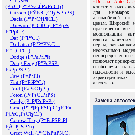
Chrysler
«DeLuxe Auto Glas
(РљСЂР°Р№СЃР»РµСЂ)
клиентам высококач
Citroen (РЎРёС‚СЂРѕРµРЅ)
для иномарок 
автомобилей по
Dacia (Р”Р°С‡РёСЏ)
ценам. Широкий ас
Daewoo (Р”СЌСѓ, Р”РµРѕ,
практически все 
Р”РµСѓ)
модификации авт
Daf (Р”Р°С„)
нашим клиентам 
Daihatsu (Р”Р°Р№С…
нервы, затрачивае
Р°С‚СЃСѓ)
необходимой моде
непосредственно с 
Dodge (Р”РѕРґР¶)
позволяет придержи
Dong Feng (Р”РѕРЅРі
и обеспечивать кл
Р¤РµРЅРі)
надежности и высо
Faw (Р¤Р°РІ)
характеристиках
Fiat (Р¤РёР°С‚)
автостекол.
Ford (Р¤РѕСЂРґ)
Foton (Р¤РѕС‚РѕРЅ)
Замена автосте
Geely (Р”Р¶РёР»Рё)
Gmc (Р”Р¶РµРЅРµСЂР°Р»
РјРѕС‚РѕСЂСЃ)
Gonow Troy (Р“РѕРЅРѕРІ
РўСЂРѕР№)
Great Wall (Р“СЂРµР№С‚