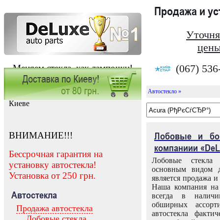
Продажа и у
Уточня
цены
(067) 536
Меняем стекла, как лампочки!
Автостекло »
Заказать установку автостекла в
Киеве
ВНИМАНИЕ!!!
Лобовые и бо
компаниии «DeL
Бессрочная гарантия на
Лобовые стекла
установку автостекла!
основным видом д
Установка от 250 грн.
является продажа и 
Наша компания на 
Автостекла
всегда в налич
обширных ассорт
Продажа автостекла
автостекла факти
Лобовые стекла