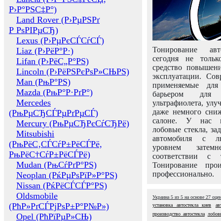
Р›Р°РЅС‡Р°)
Land Rover (Р›РµРЅРґ
Р РѕРІРµСЂ)
Lexus (Р›РµРєСЃСѓСЃ)
Тонирование авт
Liaz (Р›РёР°Р·)
сегодня не толь
Lifan (Р›РёС„Р°РЅ)
средство повышени
Lincoln (Р›РёРЅРєРѕР»СЊРЅ)
эксплуатации. Сов
Man (РњР°РЅ)
применяемые для
Mazda (РњР°Р·РґР°)
барьером для 
Mercedes
ультрафиолета, ул
даже немного сни
(РњРµСЂСЃРµРґРµСЃ)
салоне. У нас м
Mercury (РњРµСЂРєСѓСЂРё)
лобовые стекла, за
Mitsubishi
автомобиля с л
(РњРёС‚СЃСѓР±РёСЃРё,
уровнем затем
РњРёС†СѓР±РёСЃРё)
соответствии с 
Mudan (РњСѓРґР°РЅ)
Тонирование про
профессионально.
Neoplan (РќРµРѕРїР»Р°РЅ)
Nissan (РќРёСЃСЃР°РЅ)
Oldsmobile
Украина
5
из
5
на основе
27
оце
(РћР»РґСЃРјРѕР±Р°Р№Р»)
установка автостекла киев
ав
производство автостекла
лобов
Opel (РћРїРµР»СЊ)