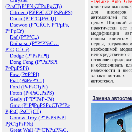
Chrysler
«DeLuxe Auto Glas
(РљСЂР°Р№СЃР»РµСЂ)
клиентам высококач
Citroen (РЎРёС‚СЂРѕРµРЅ)
для иномарок 
автомобилей по
Dacia (Р”Р°С‡РёСЏ)
ценам. Широкий ас
Daewoo (Р”СЌСѓ, Р”РµРѕ,
практически все 
Р”РµСѓ)
модификации авт
Daf (Р”Р°С„)
нашим клиентам 
Daihatsu (Р”Р°Р№С…
нервы, затрачивае
Р°С‚СЃСѓ)
необходимой моде
непосредственно с 
Dodge (Р”РѕРґР¶)
позволяет придержи
Dong Feng (Р”РѕРЅРі
и обеспечивать кл
Р¤РµРЅРі)
надежности и высо
Faw (Р¤Р°РІ)
характеристиках
Fiat (Р¤РёР°С‚)
автостекол.
Ford (Р¤РѕСЂРґ)
Foton (Р¤РѕС‚РѕРЅ)
Замена автосте
Geely (Р”Р¶РёР»Рё)
Gmc (Р”Р¶РµРЅРµСЂР°Р»
РјРѕС‚РѕСЂСЃ)
Gonow Troy (Р“РѕРЅРѕРІ
РўСЂРѕР№)
Great Wall (Р“СЂРµР№С‚