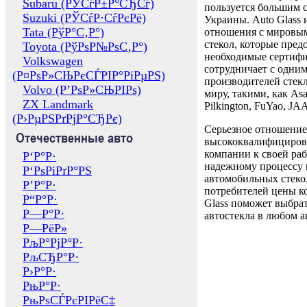
Subaru (РЎСѓР±Р°СЂСѓ)
пользуется большим 
Suzuki (РЎСѓР·СѓРєРё)
Украины. Auto Glass
Tata (РўР°С‚Р°)
отношения с мировы
стекол, которые пред
Toyota (РўРѕР№РѕС‚Р°)
необходимые сертиф
Volkswagen
сотрудничает с одни
(Р¤РѕР»СЊРєСЃРІР°РіРµРЅ)
производителей стекл
Volvo (Р’РѕР»СЊРІРѕ)
миру, такими, как Asa
ZX Landmark
Pilkington, FuYao, 
(Р›РµРЅРґРјР°СЂРє)
Серьезное отношение
Отечественные авто
высококвалифициров
компании к своей раб
Р‘Р°Р·
надежному процессу 
Р‘РѕРіРґР°РЅ
автомобильных стекол
Р’Р°Р·
потребителей цены к
Р“Р°Р·
Glass поможет выбрат
Р—Р°Р·
автостекла в любом а
Р—РёР»
РљР°РјР°Р·
РљСЂР°Р·
Р›Р°Р·
РњР°Р·
РњРѕСЃРєРІРёС‡