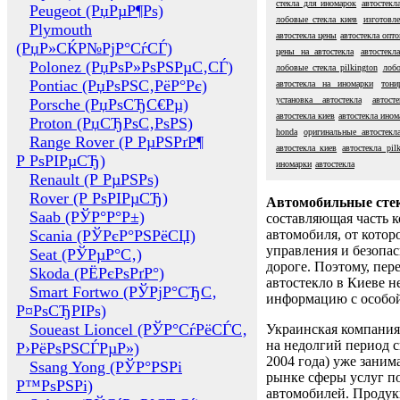
стекла для иномарок
автостекл
Peugeot (РџРµР¶Рѕ)
лобовые стекла киев
изготовле
Plymouth
автостекла цены
автостекла опт
(РџР»СЌР№РјР°СѓСЃ)
цены на автостекла
автостекл
Polonez (РџРѕР»РѕРЅРµС‚СЃ)
лобовые стекла pilkington
лобо
Pontiac (РџРѕРЅС‚РёР°Рє)
автостекла на иномарки
тони
установка автостекла
автост
Porsche (РџРѕСЂС€Рµ)
автостекла киев
автостекла ином
Proton (РџСЂРѕС‚РѕРЅ)
honda
оригинальные автостекл
Range Rover (Р РµРЅРґР¶
автостекла киев
автостекла pil
Р РѕРІРµСЂ)
иномарки
автостекла
Renault (Р РµРЅРѕ)
Rover (Р РѕРІРµСЂ)
Автомобильные сте
Saab (РЎР°Р°Р±)
составляющая часть 
Scania (РЎРєР°РЅРёСЏ)
автомобиля, от котор
управления и безопа
Seat (РЎРµР°С‚)
дороге. Поэтому, пере
Skoda (РЁРєРѕРґР°)
автостекло в Киеве н
Smart Fortwo (РЎРјР°СЂС‚
информацию с особо
Р¤РѕСЂРІРѕ)
Soueast Lioncel (РЎР°СѓРёСЃС‚
Украинская компания 
на недолгий период с
Р›РёРѕРЅСЃРµР»)
2004 года) уже заним
Ssang Yong (РЎР°РЅРі
рынке сферы услуг п
Р™РѕРЅРі)
автомобилей. Проду