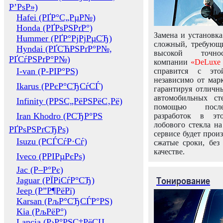
Р’РѕР»)
Hafei (РҐР°С„РµР№)
Honda (РҐРѕРЅРґР°)
Замена и установка
Hummer (РҐР°РјРјРµСЂ)
сложный, требующ
Hyndai (РҐСЋРЅРґР°Р№,
высокой точно
РҐСѓРЅРґР°Р№)
компании
«DeLuxe 
I-van (Р-РІР°РЅ)
справится с это
независимо от марк
Ikarus (РРєР°СЂСѓСЃ)
гарантируя отличны
автомобильных ст
Infinity (РРЅС„РёРЅРёС‚Рё)
помощью посл
Iran Khodro (РСЂР°РЅ
разработок в эт
лобового стекла н
РҐРѕРЅРґСЂРѕ)
сервисе будет прои
Isuzu (РСЃСѓР·Сѓ)
сжатые сроки, без
качестве.
Iveco (РРІРµРєРѕ)
Jac (Р–Р°Рє)
Тонирование
Jaguar (РЇРіСѓР°СЂ)
Jeep (Р”Р¶РёРї)
Karsan (РљР°СЂСЃР°РЅ)
Kia (РљРёР°)
Lancia (Р›Р°РЅС‡РёСЏ,