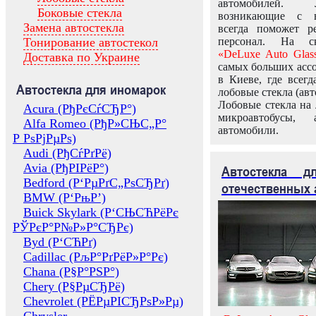
автомобилей.
Боковые стекла
возникающие с в
Замена автостекла
всегда поможет 
Тонирование автостекол
персонал. На ск
«DeLuxe Auto Glas
Доставка по Украине
самых больших ассо
в Киеве, где всег
Автостекла для иномарок
лобовые стекла (авт
Лобовые стекла на 
Acura (РђРєСѓСЂР°)
микроавтобусы, 
Alfa Romeo (РђР»СЊС„Р°
автомобили.
Р РѕРјРµРѕ)
Audi (РђСѓРґРё)
Avia (РђРІРёР°)
Автостекла 
Bedford (Р‘РµРґС„РѕСЂРґ)
отечественных 
BMW (Р‘РњР’)
Buick Skylark (Р‘СЊСЋРёРє
РЎРєР°Р№Р»Р°СЂРє)
Byd (Р‘СЋРґ)
Cadillac (РљР°РґРёР»Р°Рє)
Chana (Р§Р°РЅР°)
Chery (Р§РµСЂРё)
Chevrolet (РЁРµРІСЂРѕР»Рµ)