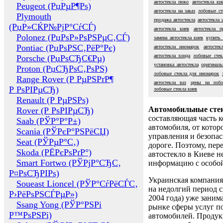
автостекла пежо
автостекла ки
Peugeot (РџРµР¶Рѕ)
автостекла на заказ
лобовые ст
Plymouth
продажа автостекла
автостекла 
(РџР»СЌР№РјР°СѓСЃ)
автостекла киев
автостекла п
Polonez (РџРѕР»РѕРЅРµС‚СЃ)
замена автостекла киев
купить 
Pontiac (РџРѕРЅС‚РёР°Рє)
автостекла иномарок
автостек
автостекла хонда
лобовые стек
Porsche (РџРѕСЂС€Рµ)
установка автостекла
оригиналь
Proton (РџСЂРѕС‚РѕРЅ)
лобовые стекла для иномарок
Range Rover (Р РµРЅРґР¶
автостекла ваз
цены на лобо
Р РѕРІРµСЂ)
лобовые стекла киев
Renault (Р РµРЅРѕ)
Автомобильные сте
Rover (Р РѕРІРµСЂ)
составляющая часть 
Saab (РЎР°Р°Р±)
автомобиля, от котор
Scania (РЎРєР°РЅРёСЏ)
управления и безопа
Seat (РЎРµР°С‚)
дороге. Поэтому, пере
Skoda (РЁРєРѕРґР°)
автостекло в Киеве н
Smart Fortwo (РЎРјР°СЂС‚
информацию с особо
Р¤РѕСЂРІРѕ)
Украинская компания 
Soueast Lioncel (РЎР°СѓРёСЃС‚
на недолгий период с
Р›РёРѕРЅСЃРµР»)
2004 года) уже заним
Ssang Yong (РЎР°РЅРі
рынке сферы услуг п
Р™РѕРЅРі)
автомобилей. Проду