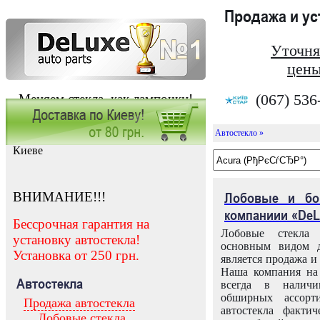
Продажа и у
Уточня
цены
(067) 536
Меняем стекла, как лампочки!
Автостекло »
Заказать установку автостекла в
Киеве
ВНИМАНИЕ!!!
Лобовые и бо
компаниии «DeL
Бессрочная гарантия на
Лобовые стекла
установку автостекла!
основным видом д
Установка от 250 грн.
является продажа и 
Наша компания на 
Автостекла
всегда в налич
обширных ассорт
Продажа автостекла
автостекла факти
Лобовые стекла