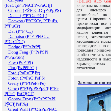
Chrysler
«DeLuxe Auto Glas
(РљСЂР°Р№СЃР»РµСЂ)
клиентам высококач
Citroen (РЎРёС‚СЂРѕРµРЅ)
для иномарок 
автомобилей по
Dacia (Р”Р°С‡РёСЏ)
ценам. Широкий ас
Daewoo (Р”СЌСѓ, Р”РµРѕ,
практически все 
Р”РµСѓ)
модификации авт
Daf (Р”Р°С„)
нашим клиентам 
Daihatsu (Р”Р°Р№С…
нервы, затрачивае
Р°С‚СЃСѓ)
необходимой моде
непосредственно с 
Dodge (Р”РѕРґР¶)
позволяет придержи
Dong Feng (Р”РѕРЅРі
и обеспечивать кл
Р¤РµРЅРі)
надежности и высо
Faw (Р¤Р°РІ)
характеристиках
Fiat (Р¤РёР°С‚)
автостекол.
Ford (Р¤РѕСЂРґ)
Foton (Р¤РѕС‚РѕРЅ)
Замена автосте
Geely (Р”Р¶РёР»Рё)
Gmc (Р”Р¶РµРЅРµСЂР°Р»
РјРѕС‚РѕСЂСЃ)
Gonow Troy (Р“РѕРЅРѕРІ
РўСЂРѕР№)
Great Wall (Р“СЂРµР№С‚