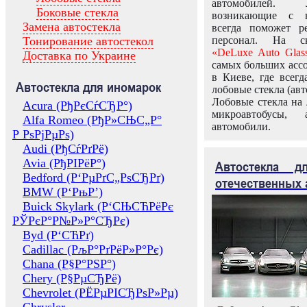
автомобилей.
Боковые стекла
возникающие с в
Замена автостекла
всегда поможет 
Тонирование автостекол
персонал. На ск
«DeLuxe Auto Glas
Доставка по Украине
самых больших ассо
в Киеве, где всег
Автостекла для иномарок
лобовые стекла (авт
Лобовые стекла на 
Acura (РђРєСѓСЂР°)
микроавтобусы, 
Alfa Romeo (РђР»СЊС„Р°
автомобили.
Р РѕРјРµРѕ)
Audi (РђСѓРґРё)
Avia (РђРІРёР°)
Автостекла 
Bedford (Р‘РµРґС„РѕСЂРґ)
отечественных 
BMW (Р‘РњР’)
Buick Skylark (Р‘СЊСЋРёРє
РЎРєР°Р№Р»Р°СЂРє)
Byd (Р‘СЋРґ)
Cadillac (РљР°РґРёР»Р°Рє)
Chana (Р§Р°РЅР°)
Chery (Р§РµСЂРё)
Chevrolet (РЁРµРІСЂРѕР»Рµ)