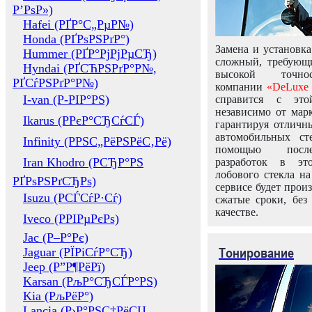
Р’РѕР»)
Hafei (РҐР°С„РµР№)
Honda (РҐРѕРЅРґР°)
Замена и установка
Hummer (РҐР°РјРјРµСЂ)
сложный, требующ
Hyndai (РҐСЋРЅРґР°Р№,
высокой точно
РҐСѓРЅРґР°Р№)
компании
«DeLuxe 
I-van (Р-РІР°РЅ)
справится с это
независимо от марк
Ikarus (РРєР°СЂСѓСЃ)
гарантируя отличны
автомобильных ст
Infinity (РРЅС„РёРЅРёС‚Рё)
помощью посл
Iran Khodro (РСЂР°РЅ
разработок в эт
лобового стекла н
РҐРѕРЅРґСЂРѕ)
сервисе будет прои
Isuzu (РСЃСѓР·Сѓ)
сжатые сроки, без
качестве.
Iveco (РРІРµРєРѕ)
Jac (Р–Р°Рє)
Тонирование
Jaguar (РЇРіСѓР°СЂ)
Jeep (Р”Р¶РёРї)
Karsan (РљР°СЂСЃР°РЅ)
Kia (РљРёР°)
Lancia (Р›Р°РЅС‡РёСЏ,