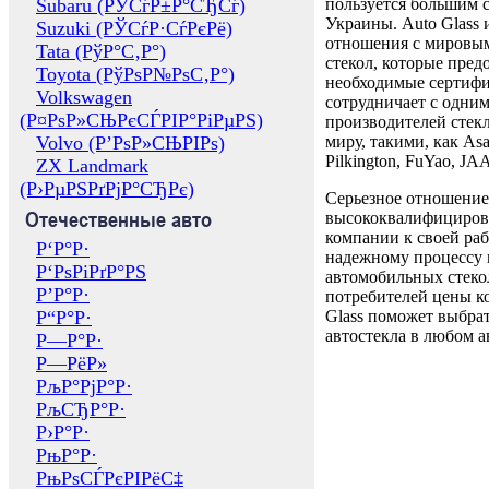
Subaru (РЎСѓР±Р°СЂСѓ)
пользуется большим 
Украины. Auto Glass
Suzuki (РЎСѓР·СѓРєРё)
отношения с мировы
Tata (РўР°С‚Р°)
стекол, которые пред
Toyota (РўРѕР№РѕС‚Р°)
необходимые сертиф
Volkswagen
сотрудничает с одни
(Р¤РѕР»СЊРєСЃРІР°РіРµРЅ)
производителей стекл
Volvo (Р’РѕР»СЊРІРѕ)
миру, такими, как Asa
Pilkington, FuYao, 
ZX Landmark
(Р›РµРЅРґРјР°СЂРє)
Серьезное отношение
Отечественные авто
высококвалифициров
компании к своей раб
Р‘Р°Р·
надежному процессу 
Р‘РѕРіРґР°РЅ
автомобильных стекол
Р’Р°Р·
потребителей цены к
Р“Р°Р·
Glass поможет выбрат
автостекла в любом а
Р—Р°Р·
Р—РёР»
РљР°РјР°Р·
РљСЂР°Р·
Р›Р°Р·
РњР°Р·
РњРѕСЃРєРІРёС‡