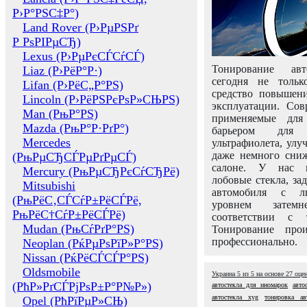
Р›Р°РЅС‡Р°)
Land Rover (Р›РµРЅРґ
Р РѕРІРµСЂ)
Lexus (Р›РµРєСЃСѓСЃ)
Тонирование авт
Liaz (Р›РёР°Р·)
сегодня не толь
Lifan (Р›РёС„Р°РЅ)
средство повышени
Lincoln (Р›РёРЅРєРѕР»СЊРЅ)
эксплуатации. Сов
Man (РњР°РЅ)
применяемые для
Mazda (РњР°Р·РґР°)
барьером для 
Mercedes
ультрафиолета, ул
даже немного сни
(РњРµСЂСЃРµРґРµСЃ)
салоне. У нас м
Mercury (РњРµСЂРєСѓСЂРё)
лобовые стекла, за
Mitsubishi
автомобиля с л
(РњРёС‚СЃСѓР±РёСЃРё,
уровнем затем
РњРёС†СѓР±РёСЃРё)
соответствии с 
Mudan (РњСѓРґР°РЅ)
Тонирование про
профессионально.
Neoplan (РќРµРѕРїР»Р°РЅ)
Nissan (РќРёСЃСЃР°РЅ)
Oldsmobile
Украина
5
из
5
на основе
27
оце
(РћР»РґСЃРјРѕР±Р°Р№Р»)
автостекла для иномарок
авто
автостекла xyg
тонировка ав
Opel (РћРїРµР»СЊ)