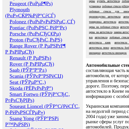
цены
купить автостекла
лобов
Peugeot (РџРµР¶Рѕ)
установка
лобовые стекла pilkin
Plymouth
лобовые стекла для ином
(РџР»СЌР№РјР°СѓСЃ)
производство автостекла
авто
Polonez (РџРѕР»РѕРЅРµС‚СЃ)
тонировка автостекла
автосте
Pontiac (РџРѕРЅС‚РёР°Рє)
цены на лобовые стекла
автост
цены на автостекла
замена автос
Porsche (РџРѕСЂС€Рµ)
ваз
автостекла
лобовые стекл
Proton (РџСЂРѕС‚РѕРЅ)
автостекла киев
автостекла
Range Rover (Р РµРЅРґР¶
автостекла пежо
автостекла for
Р РѕРІРµСЂ)
иномарки
автостекла иномарок
Renault (Р РµРЅРѕ)
Rover (Р РѕРІРµСЂ)
Автомобильные сте
Saab (РЎР°Р°Р±)
составляющая часть 
Scania (РЎРєР°РЅРёСЏ)
автомобиля, от котор
управления и безопа
Seat (РЎРµР°С‚)
дороге. Поэтому, пере
Skoda (РЁРєРѕРґР°)
автостекло в Киеве н
Smart Fortwo (РЎРјР°СЂС‚
информацию с особо
Р¤РѕСЂРІРѕ)
Soueast Lioncel (РЎР°СѓРёСЃС‚
Украинская компания 
на недолгий период с
Р›РёРѕРЅСЃРµР»)
2004 года) уже заним
Ssang Yong (РЎР°РЅРі
рынке сферы услуг п
Р™РѕРЅРі)
автомобилей. Проду