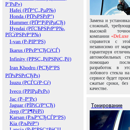
Р’РѕР»)
Hafei (РҐР°С„РµР№)
Honda (РҐРѕРЅРґР°)
Замена и установка
Hummer (РҐР°РјРјРµСЂ)
сложный, требующ
Hyndai (РҐСЋРЅРґР°Р№,
высокой точно
РҐСѓРЅРґР°Р№)
компании
«DeLuxe 
I-van (Р-РІР°РЅ)
справится с это
независимо от марк
Ikarus (РРєР°СЂСѓСЃ)
гарантируя отличны
автомобильных ст
Infinity (РРЅС„РёРЅРёС‚Рё)
помощью посл
Iran Khodro (РСЂР°РЅ
разработок в эт
лобового стекла н
РҐРѕРЅРґСЂРѕ)
сервисе будет прои
Isuzu (РСЃСѓР·Сѓ)
сжатые сроки, без
качестве.
Iveco (РРІРµРєРѕ)
Jac (Р–Р°Рє)
Тонирование
Jaguar (РЇРіСѓР°СЂ)
Jeep (Р”Р¶РёРї)
Karsan (РљР°СЂСЃР°РЅ)
Kia (РљРёР°)
Lancia (Р›Р°РЅС‡РёСЏ,