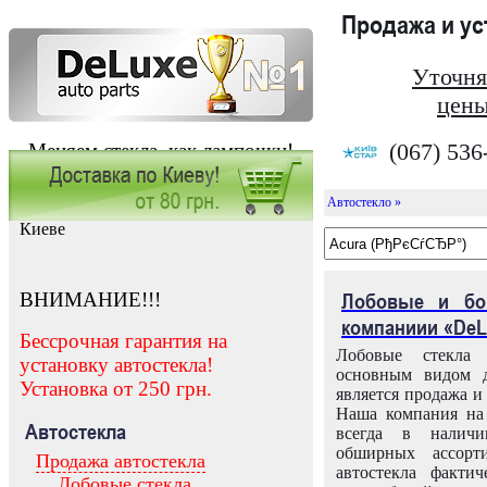
Продажа и у
Уточня
цены
(067) 536
Меняем стекла, как лампочки!
Автостекло »
Заказать установку автостекла в
Киеве
ВНИМАНИЕ!!!
Лобовые и бо
компаниии «DeL
Бессрочная гарантия на
Лобовые стекла
установку автостекла!
основным видом д
Установка от 250 грн.
является продажа и 
Наша компания на 
Автостекла
всегда в налич
обширных ассорт
Продажа автостекла
автостекла факти
Лобовые стекла