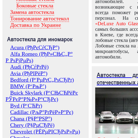
автомобилей.
Боковые стекла
возникающие с в
Замена автостекла
всегда поможет 
Тонирование автостекол
персонал. На ск
«DeLuxe Auto Glas
Доставка по Украине
самых больших ассо
в Киеве, где всег
Автостекла для иномарок
лобовые стекла (авт
Лобовые стекла на 
Acura (РђРєСѓСЂР°)
микроавтобусы, 
Alfa Romeo (РђР»СЊС„Р°
автомобили.
Р РѕРјРµРѕ)
Audi (РђСѓРґРё)
Avia (РђРІРёР°)
Автостекла 
Bedford (Р‘РµРґС„РѕСЂРґ)
отечественных 
BMW (Р‘РњР’)
Buick Skylark (Р‘СЊСЋРёРє
РЎРєР°Р№Р»Р°СЂРє)
Byd (Р‘СЋРґ)
Cadillac (РљР°РґРёР»Р°Рє)
Chana (Р§Р°РЅР°)
Chery (Р§РµСЂРё)
Chevrolet (РЁРµРІСЂРѕР»Рµ)