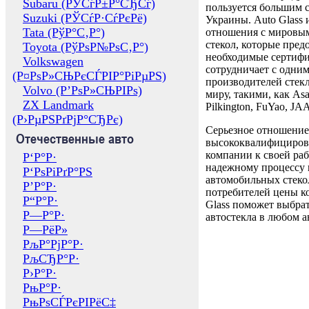
Subaru (РЎСѓР±Р°СЂСѓ)
пользуется большим 
Suzuki (РЎСѓР·СѓРєРё)
Украины. Auto Glass
Tata (РўР°С‚Р°)
отношения с мировы
стекол, которые пред
Toyota (РўРѕР№РѕС‚Р°)
необходимые сертиф
Volkswagen
сотрудничает с одни
(Р¤РѕР»СЊРєСЃРІР°РіРµРЅ)
производителей стекл
Volvo (Р’РѕР»СЊРІРѕ)
миру, такими, как Asa
ZX Landmark
Pilkington, FuYao, 
(Р›РµРЅРґРјР°СЂРє)
Серьезное отношение
Отечественные авто
высококвалифициров
компании к своей раб
Р‘Р°Р·
надежному процессу 
Р‘РѕРіРґР°РЅ
автомобильных стекол
Р’Р°Р·
потребителей цены к
Р“Р°Р·
Glass поможет выбрат
Р—Р°Р·
автостекла в любом а
Р—РёР»
РљР°РјР°Р·
РљСЂР°Р·
Р›Р°Р·
РњР°Р·
РњРѕСЃРєРІРёС‡