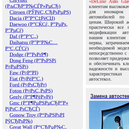
Chrysler
«DeLuxe Auto Glas
(РљСЂР°Р№СЃР»РµСЂ)
клиентам высококач
Citroen (РЎРёС‚СЂРѕРµРЅ)
для иномарок 
автомобилей по
Dacia (Р”Р°С‡РёСЏ)
ценам. Широкий ас
Daewoo (Р”СЌСѓ, Р”РµРѕ,
практически все 
Р”РµСѓ)
модификации авт
Daf (Р”Р°С„)
нашим клиентам 
Daihatsu (Р”Р°Р№С…
нервы, затрачивае
Р°С‚СЃСѓ)
необходимой моде
непосредственно с 
Dodge (Р”РѕРґР¶)
позволяет придержи
Dong Feng (Р”РѕРЅРі
и обеспечивать кл
Р¤РµРЅРі)
надежности и высо
Faw (Р¤Р°РІ)
характеристиках
Fiat (Р¤РёР°С‚)
автостекол.
Ford (Р¤РѕСЂРґ)
Foton (Р¤РѕС‚РѕРЅ)
Замена автосте
Geely (Р”Р¶РёР»Рё)
Gmc (Р”Р¶РµРЅРµСЂР°Р»
РјРѕС‚РѕСЂСЃ)
Gonow Troy (Р“РѕРЅРѕРІ
РўСЂРѕР№)
Great Wall (Р“СЂРµР№С‚