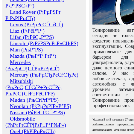
Р›Р°РЅС‡Р°)
Land Rover (Р›РµРЅРґ
Р РѕРІРµСЂ)
Lexus (Р›РµРєСЃСѓСЃ)
Тонирование авт
Liaz (Р›РёР°Р·)
сегодня не толь
Lifan (Р›РёС„Р°РЅ)
средство повышени
Lincoln (Р›РёРЅРєРѕР»СЊРЅ)
эксплуатации. Сов
Man (РњР°РЅ)
применяемые для
Mazda (РњР°Р·РґР°)
барьером для 
Mercedes
ультрафиолета, ул
даже немного сни
(РњРµСЂСЃРµРґРµСЃ)
салоне. У нас м
Mercury (РњРµСЂРєСѓСЂРё)
лобовые стекла, за
Mitsubishi
автомобиля с л
(РњРёС‚СЃСѓР±РёСЃРё,
уровнем затем
РњРёС†СѓР±РёСЃРё)
соответствии с 
Mudan (РњСѓРґР°РЅ)
Тонирование про
профессионально.
Neoplan (РќРµРѕРїР»Р°РЅ)
Nissan (РќРёСЃСЃР°РЅ)
Oldsmobile
Украина
5
из
5
на основе
27
оце
(РћР»РґСЃРјРѕР±Р°Р№Р»)
лобовые стекла
продажа авт
автостекла киев
установка автос
Opel (РћРїРµР»СЊ)