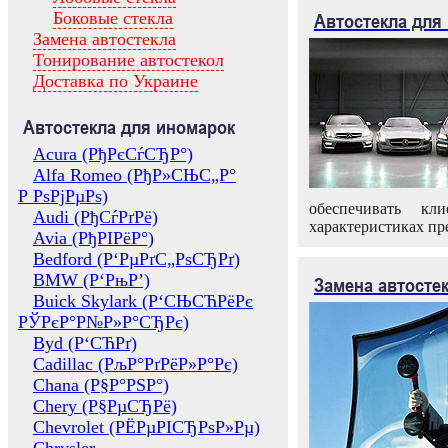
Боковые стекла
Автостекла для
Замена автостекла
Тонирование автостекол
Доставка по Украине
Автостекла для иномарок
Acura (РђРєСѓСЂР°)
Alfa Romeo (РђР»СЊС„Р°
Р РѕРјРµРѕ)
обеспечивать кл
Audi (РђСѓРґРё)
характеристиках пр
Avia (РђРІРёР°)
Bedford (Р‘РµРґС„РѕСЂРґ)
BMW (Р‘РњР’)
Замена автосте
Buick Skylark (Р‘СЊСЋРёРє
РЎРєР°Р№Р»Р°СЂРє)
Byd (Р‘СЋРґ)
Cadillac (РљР°РґРёР»Р°Рє)
Chana (Р§Р°РЅР°)
Chery (Р§РµСЂРё)
Chevrolet (РЁРµРІСЂРѕР»Рµ)