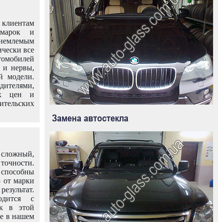
клиентам
омарок и
иемлемым
ически все
омобилей
 и нервы,
й модели.
дителями,
ых цен и
тельских
Замена автостекла
 сложный,
очности.
способны
о от марки
езультат.
одится с
к в этой
ле в нашем