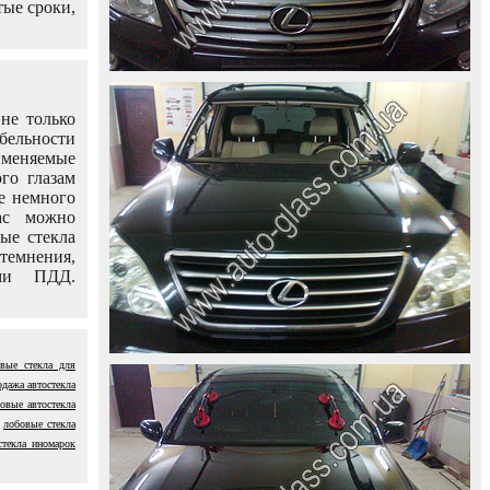
тые сроки,
не только
абельности
именяемые
го глазам
е немного
ас можно
вые стекла
темнения,
ями ПДД.
вые стекла для
одажа автостекла
овые автостекла
лобовые стекла
стекла иномарок