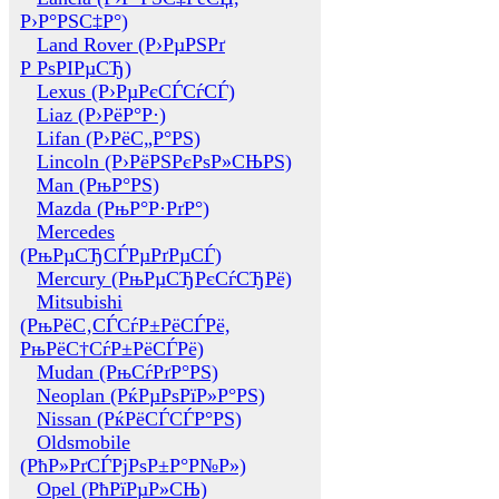
Р›Р°РЅС‡Р°)
Land Rover (Р›РµРЅРґ
Р РѕРІРµСЂ)
Lexus (Р›РµРєСЃСѓСЃ)
Liaz (Р›РёР°Р·)
Lifan (Р›РёС„Р°РЅ)
Lincoln (Р›РёРЅРєРѕР»СЊРЅ)
Man (РњР°РЅ)
Mazda (РњР°Р·РґР°)
Mercedes
(РњРµСЂСЃРµРґРµСЃ)
Mercury (РњРµСЂРєСѓСЂРё)
Mitsubishi
(РњРёС‚СЃСѓР±РёСЃРё,
РњРёС†СѓР±РёСЃРё)
Mudan (РњСѓРґР°РЅ)
Neoplan (РќРµРѕРїР»Р°РЅ)
Nissan (РќРёСЃСЃР°РЅ)
Oldsmobile
(РћР»РґСЃРјРѕР±Р°Р№Р»)
Opel (РћРїРµР»СЊ)