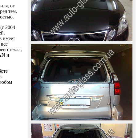
иля, от
ред тем,
ностью.
(с 2004
ей.
s имеет
 все
ей стекла,
AAN и
боте
ля
 любом