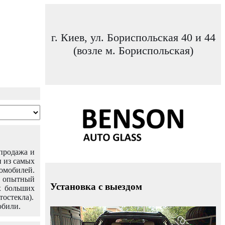
г. Киев, ул. Бориспольская 40 и 44
(возле м. Бориспольская)
 продажа и
н из самых
омобилей.
ш опытный
Установка с выездом
х больших
тостекла).
обили.