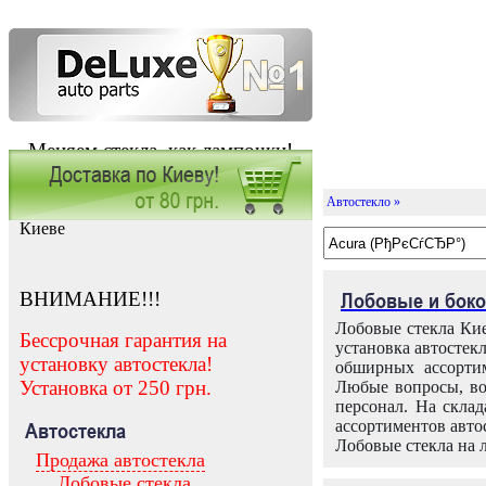
Меняем стекла, как лампочки!
Автостекло »
Заказать установку автостекла в
Киеве
ВНИМАНИЕ!!!
Лобовые и боко
Лобовые стекла Кие
Бессрочная гарантия на
установка автостек
установку автостекла!
обширных ассортим
Установка от 250 грн.
Любые вопросы, во
персонал. На скла
ассортиментов автос
Автостекла
Лобовые стекла на 
Продажа автостекла
Лобовые стекла