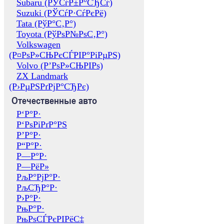
Subaru (РЎСѓР±Р°СЂСѓ)
Suzuki (РЎСѓР·СѓРєРё)
Tata (РўР°С‚Р°)
Toyota (РўРѕР№РѕС‚Р°)
Volkswagen
(Р¤РѕР»СЊРєСЃРІР°РіРµРЅ)
Volvo (Р’РѕР»СЊРІРѕ)
ZX Landmark
(Р›РµРЅРґРјР°СЂРє)
Отечественные авто
Р‘Р°Р·
Р‘РѕРіРґР°РЅ
Р’Р°Р·
Р“Р°Р·
Р—Р°Р·
Р—РёР»
РљР°РјР°Р·
РљСЂР°Р·
Р›Р°Р·
РњР°Р·
РњРѕСЃРєРІРёС‡