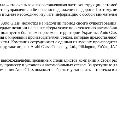
кла
– это очень важная составляющая часть конструкции автомоб
ство управления и безопасность движения на дороге. Поэтому, пе
ло в Киеве необходимо изучить информацию с особой вниматель
Auto Glass, несмотря на недолгий период своего существования 
вердые позиции на рынке сферы услуг по остеклению автомобил
пользуется большим спросом на территории Украины. Auto Glas
я с мировыми производителями стекол, которые предоставляют
каты. Компания сотрудничает с одними из лучших производител
ру, такими, как Asahi Glass Company, Ltd., Pilkington, FuYao, J
 высококвалифицированных специалистов компании к своей ра
у процессу и установки автомобильных стекол. За доступные д
мпания Auto Glass поможет выбрать и установить автостекла в