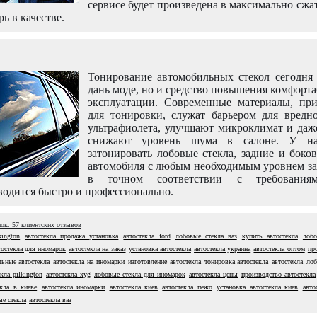
сервисе будет произведена в максимально сжа
рь в качестве.
Тонирование автомобильных стекол сегодня 
дань моде, но и средство повышения комфорт
эксплуатации. Современные материалы, пр
для тонировки, служат барьером для вредно
ультрафиолета, улучшают микроклимат и даж
снижают уровень шума в салоне. У н
затонировать лобовые стекла, задние и боко
автомобиля с любым необходимым уровнем за
в точном соответствии с требовани
одится быстро и профессионально.
нок.
57
клиентских отзывов
kington
автостекла продажа установка
автостекла ford
лобовые стекла ваз
купить автостекла
лобо
тостекла для иномарок
автостекла на заказ
установка автостекла
автостекла украина
автостекла оптом
пр
льные автостекла
автостекла на иномарки
изготовление автостекла
тонировка автостекла
автостекла
лоб
кла pilkington
автостекла xyg
лобовые стекла для иномарок
автостекла цены
производство автостекла
екла в киеве
автостекла иномарки
автостекла киев
автостекла пежо
установка автостекла киев
авто
ые стекла
автостекла ваз