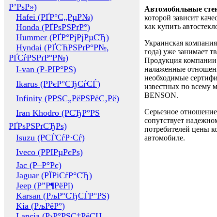
Р’РѕР»)
Автомобильные сте
Hafei (РҐР°С„РµР№)
которой зависит каче
Honda (РҐРѕРЅРґР°)
как купить автостек
Hummer (РҐР°РјРјРµСЂ)
Украинская компания 
Hyndai (РҐСЋРЅРґР°Р№,
года) уже занимает т
РҐСѓРЅРґР°Р№)
Продукция компании 
I-van (Р-РІР°РЅ)
налаженные отношени
необходимые сертифи
Ikarus (РРєР°СЂСѓСЃ)
известных по всему ми
BENSON.
Infinity (РРЅС„РёРЅРёС‚Рё)
Серьезное отношение
Iran Khodro (РСЂР°РЅ
сопутствует надежном
РҐРѕРЅРґСЂРѕ)
потребителей цены ко
Isuzu (РСЃСѓР·Сѓ)
автомобиле.
Iveco (РРІРµРєРѕ)
Jac (Р–Р°Рє)
Jaguar (РЇРіСѓР°СЂ)
Jeep (Р”Р¶РёРї)
Karsan (РљР°СЂСЃР°РЅ)
Kia (РљРёР°)
Lancia (Р›Р°РЅС‡РёСЏ,