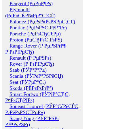
Peugeot (РџРµР¶Рѕ)
Plymouth
(РџР»СЌР№РјР°СѓСЃ)
Polonez (РџРѕР»РѕРЅРµС‚СЃ)
Pontiac (РџРѕРЅС‚РёР°Рє)
Porsche (РџРѕСЂС€Рµ)
Proton (РџСЂРѕС‚РѕРЅ)
Range Rover (Р РµРЅРґР¶
Р РѕРІРµСЂ)
Renault (Р РµРЅРѕ)
Rover (Р РѕРІРµСЂ)
Saab (РЎР°Р°Р±)
Scania (РЎРєР°РЅРёСЏ)
Seat (РЎРµР°С‚)
Skoda (РЁРєРѕРґР°)
Smart Fortwo (РЎРјР°СЂС‚
Р¤РѕСЂРІРѕ)
Soueast Lioncel (РЎР°СѓРёСЃС‚
Р›РёРѕРЅСЃРµР»)
Ssang Yong (РЎР°РЅРі
Р™РѕРЅРі)