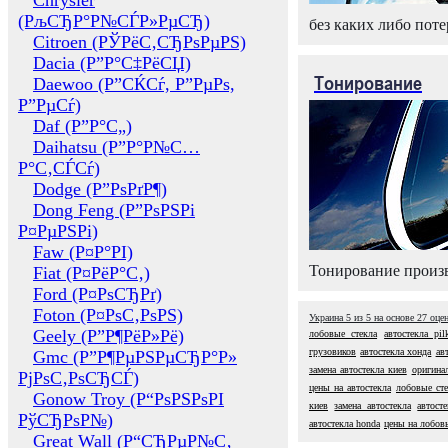
Chrysler
(РљСЂР°Р№СЃР»РµСЂ)
без каких либо поте
Citroen (РЎРёС‚СЂРѕРµРЅ)
Dacia (Р”Р°С‡РёСЏ)
Тонирование
Daewoo (Р”СЌСѓ, Р”РµРѕ,
Р”РµСѓ)
Daf (Р”Р°С„)
Daihatsu (Р”Р°Р№С…
Р°С‚СЃСѓ)
Dodge (Р”РѕРґР¶)
Dong Feng (Р”РѕРЅРі
Р¤РµРЅРі)
Faw (Р¤Р°РІ)
Тонирование произв
Fiat (Р¤РёР°С‚)
Ford (Р¤РѕСЂРґ)
Foton (Р¤РѕС‚РѕРЅ)
Украина
5
из
5
на основе
27
оце
Geely (Р”Р¶РёР»Рё)
лобовые стекла
автостекла pil
грузовиков
автостекла хонда
ав
Gmc (Р”Р¶РµРЅРµСЂР°Р»
замена автостекла киев
оригина
РјРѕС‚РѕСЂСЃ)
цены на автостекла
лобовые сте
Gonow Troy (Р“РѕРЅРѕРІ
киев
замена автостекла
автост
РўСЂРѕР№)
автостекла honda
цены на лобов
Great Wall (Р“СЂРµР№С‚