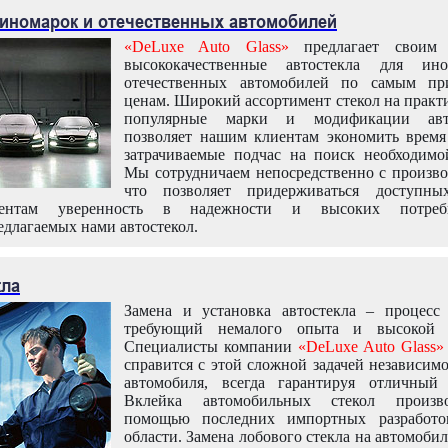
 иномарок и отечественных автомобилей
«DeLuxe Auto Glass»
предлагает своим 
высококачественные автостекла для ин
отечественных автомобилей по самым пр
ценам. Широкий ассортимент стекол на практ
популярные марки и модификации авт
позволяет нашим клиентам экономить время
затрачиваемые подчас на поиск необходимо
Мы сотрудничаем непосредственно с произво
что позволяет придерживаться доступн
иентам уверенность в надежности и высоких потреби
едлагаемых нами автостекол.
кла
Замена и установка автостекла – процесс
требующий немалого опыта и высокой т
Специалисты компании
«DeLuxe Auto Glass»
справится с этой сложной задачей независим
автомобиля, всегда гарантируя отличный р
Вклейка автомобильных стекол произв
помощью последних импортных разработо
области. Замена лобового стекла на автомоби