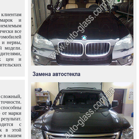
клиентам
омарок и
иемлемым
ически все
омобилей
 и нервы,
й модели.
дителями,
ых цен и
тельских
Замена автостекла
 сложный,
очности.
способны
о от марки
езультат.
одится с
к в этой
ле в нашем