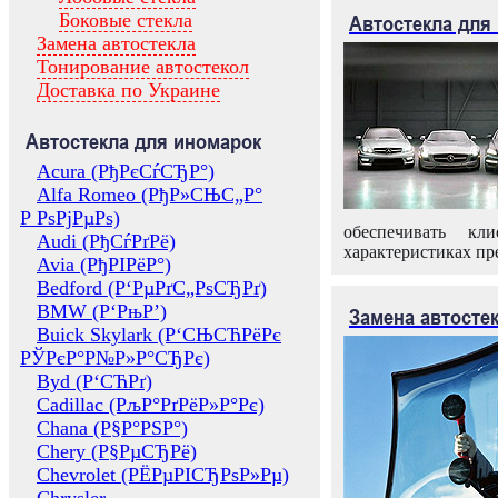
Боковые стекла
Автостекла для
Замена автостекла
Тонирование автостекол
Доставка по Украине
Автостекла для иномарок
Acura (РђРєСѓСЂР°)
Alfa Romeo (РђР»СЊС„Р°
Р РѕРјРµРѕ)
обеспечивать кл
Audi (РђСѓРґРё)
характеристиках пр
Avia (РђРІРёР°)
Bedford (Р‘РµРґС„РѕСЂРґ)
BMW (Р‘РњР’)
Замена автосте
Buick Skylark (Р‘СЊСЋРёРє
РЎРєР°Р№Р»Р°СЂРє)
Byd (Р‘СЋРґ)
Cadillac (РљР°РґРёР»Р°Рє)
Chana (Р§Р°РЅР°)
Chery (Р§РµСЂРё)
Chevrolet (РЁРµРІСЂРѕР»Рµ)