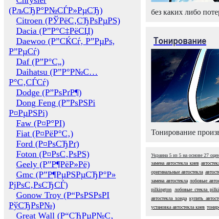
Chrysler
(РљСЂР°Р№СЃР»РµСЂ)
без каких либо поте
Citroen (РЎРёС‚СЂРѕРµРЅ)
Dacia (Р”Р°С‡РёСЏ)
Тонирование
Daewoo (Р”СЌСѓ, Р”РµРѕ,
Р”РµСѓ)
Daf (Р”Р°С„)
Daihatsu (Р”Р°Р№С…
Р°С‚СЃСѓ)
Dodge (Р”РѕРґР¶)
Dong Feng (Р”РѕРЅРі
Р¤РµРЅРі)
Faw (Р¤Р°РІ)
Тонирование произв
Fiat (Р¤РёР°С‚)
Ford (Р¤РѕСЂРґ)
Foton (Р¤РѕС‚РѕРЅ)
Украина
5
из
5
на основе
27
оце
Geely (Р”Р¶РёР»Рё)
замена автостекла киев
автостек
оригинальные автостекла
автост
Gmc (Р”Р¶РµРЅРµСЂР°Р»
замена автостекла
лобовые авто
РјРѕС‚РѕСЂСЃ)
pilkington
лобовые стекла pilk
Gonow Troy (Р“РѕРЅРѕРІ
автостекла хонда
купить автост
РўСЂРѕР№)
установка автостекла киев
тонир
Great Wall (Р“СЂРµР№С‚