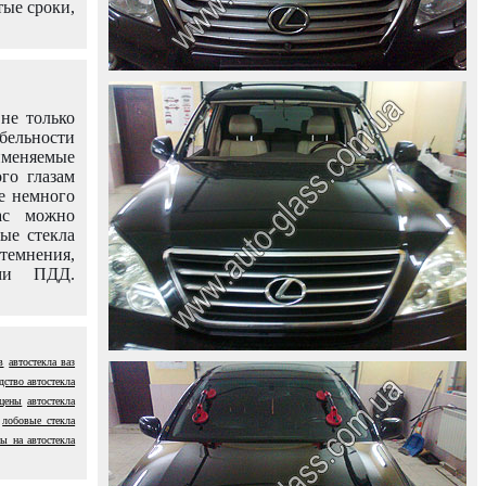
тые сроки,
не только
абельности
именяемые
го глазам
е немного
ас можно
вые стекла
темнения,
ями ПДД.
в
автостекла ваз
дство автостекла
 цены
автостекла
лобовые стекла
ы на автостекла