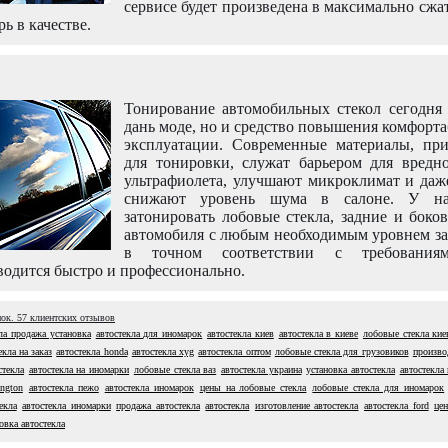
сервисе будет произведена в максимально сжа
рь в качестве.
Тонирование автомобильных стекол сегодня 
дань моде, но и средство повышения комфорт
эксплуатации. Современные материалы, пр
для тонировки, служат барьером для вредно
ультрафиолета, улучшают микроклимат и даж
снижают уровень шума в салоне. У н
затонировать лобовые стекла, задние и боко
автомобиля с любым необходимым уровнем за
в точном соответствии с требовани
одится быстро и профессионально.
нок.
57
клиентских отзывов
ла продажа установка
автостекла для иномарок
автостекла киев
автостекла в киеве
лобовые стекла кие
екла на заказ
автостекла honda
автостекла xyg
автостекла оптом
лобовые стекла для грузовиков
произво
стекла
автостекла на иномарки
лобовые стекла ваз
автостекла украина
установка автостекла
автостекла
ington
автостекла пежо
автостекла иномарок
цены на лобовые стекла
лобовые стекла для иномарок
екла
автостекла иномарки
продажа автостекла
автостекла
изготовление автостекла
автостекла ford
цен
овка автостекла