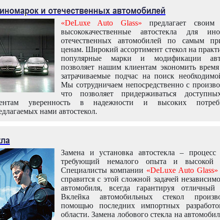
 иномарок и отечественных автомобилей
«DeLuxe Auto Glass»
предлагает своим 
высококачественные автостекла для ин
отечественных автомобилей по самым пр
ценам. Широкий ассортимент стекол на практ
популярные марки и модификации авт
позволяет нашим клиентам экономить время
затрачиваемые подчас на поиск необходимо
Мы сотрудничаем непосредственно с произво
что позволяет придерживаться доступн
иентам уверенность в надежности и высоких потреби
едлагаемых нами автостекол.
кла
Замена и установка автостекла – процесс
требующий немалого опыта и высокой т
Специалисты компании
«DeLuxe Auto Glass»
справится с этой сложной задачей независим
автомобиля, всегда гарантируя отличный р
Вклейка автомобильных стекол произв
помощью последних импортных разработо
области. Замена лобового стекла на автомоби