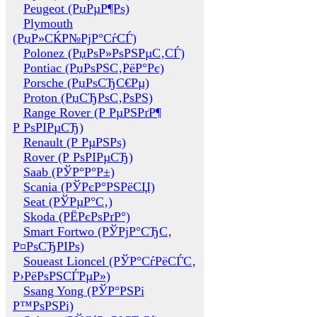
Peugeot (РџРµР¶Рѕ)
Plymouth
(РџР»СЌР№РјР°СѓСЃ)
Polonez (РџРѕР»РѕРЅРµС‚СЃ)
Pontiac (РџРѕРЅС‚РёР°Рє)
Porsche (РџРѕСЂС€Рµ)
Proton (РџСЂРѕС‚РѕРЅ)
Range Rover (Р РµРЅРґР¶
Р РѕРІРµСЂ)
Renault (Р РµРЅРѕ)
Rover (Р РѕРІРµСЂ)
Saab (РЎР°Р°Р±)
Scania (РЎРєР°РЅРёСЏ)
Seat (РЎРµР°С‚)
Skoda (РЁРєРѕРґР°)
Smart Fortwo (РЎРјР°СЂС‚
Р¤РѕСЂРІРѕ)
Soueast Lioncel (РЎР°СѓРёСЃС‚
Р›РёРѕРЅСЃРµР»)
Ssang Yong (РЎР°РЅРі
Р™РѕРЅРі)