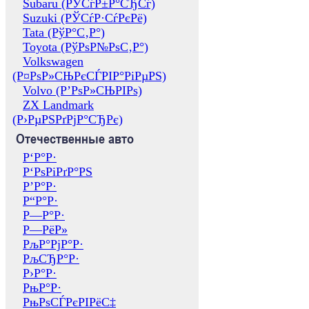
Subaru (РЎСѓР±Р°СЂСѓ)
Suzuki (РЎСѓР·СѓРєРё)
Tata (РўР°С‚Р°)
Toyota (РўРѕР№РѕС‚Р°)
Volkswagen
(Р¤РѕР»СЊРєСЃРІР°РіРµРЅ)
Volvo (Р’РѕР»СЊРІРѕ)
ZX Landmark
(Р›РµРЅРґРјР°СЂРє)
Отечественные авто
Р‘Р°Р·
Р‘РѕРіРґР°РЅ
Р’Р°Р·
Р“Р°Р·
Р—Р°Р·
Р—РёР»
РљР°РјР°Р·
РљСЂР°Р·
Р›Р°Р·
РњР°Р·
РњРѕСЃРєРІРёС‡