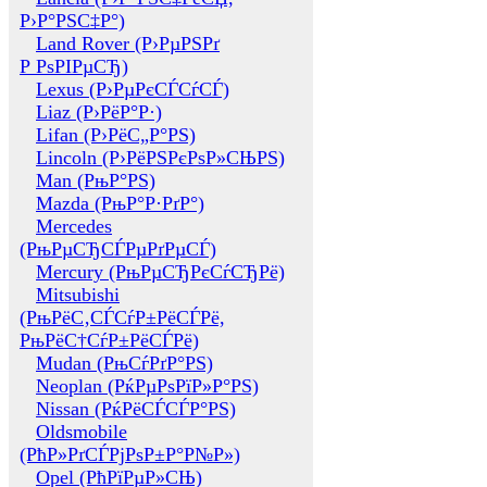
Р›Р°РЅС‡Р°)
Land Rover (Р›РµРЅРґ
Р РѕРІРµСЂ)
Lexus (Р›РµРєСЃСѓСЃ)
Liaz (Р›РёР°Р·)
Lifan (Р›РёС„Р°РЅ)
Lincoln (Р›РёРЅРєРѕР»СЊРЅ)
Man (РњР°РЅ)
Mazda (РњР°Р·РґР°)
Mercedes
(РњРµСЂСЃРµРґРµСЃ)
Mercury (РњРµСЂРєСѓСЂРё)
Mitsubishi
(РњРёС‚СЃСѓР±РёСЃРё,
РњРёС†СѓР±РёСЃРё)
Mudan (РњСѓРґР°РЅ)
Neoplan (РќРµРѕРїР»Р°РЅ)
Nissan (РќРёСЃСЃР°РЅ)
Oldsmobile
(РћР»РґСЃРјРѕР±Р°Р№Р»)
Opel (РћРїРµР»СЊ)