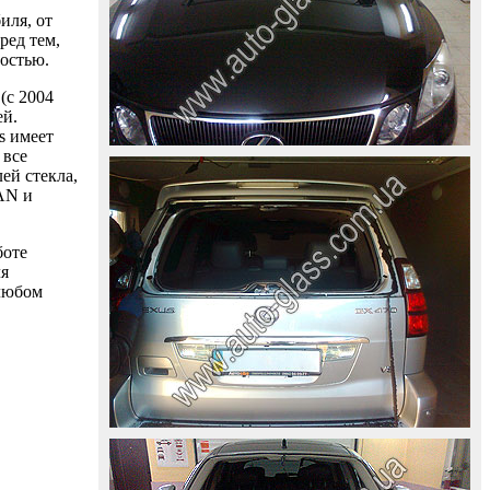
иля, от
ред тем,
ностью.
(с 2004
ей.
s имеет
 все
ей стекла,
AAN и
боте
ля
 любом