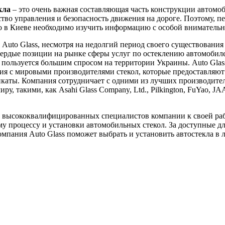
кла
– это очень важная составляющая часть конструкции автомоб
ство управления и безопасность движения на дороге. Поэтому, пе
ло в Киеве необходимо изучить информацию с особой вниматель
Auto Glass, несмотря на недолгий период своего существования 
вердые позиции на рынке сферы услуг по остеклению автомобил
пользуется большим спросом на территории Украины. Auto Glas
я с мировыми производителями стекол, которые предоставляют
каты. Компания сотрудничает с одними из лучших производител
ру, такими, как Asahi Glass Company, Ltd., Pilkington, FuYao, J
 высококвалифицированных специалистов компании к своей ра
у процессу и установки автомобильных стекол. За доступные д
мпания Auto Glass поможет выбрать и установить автостекла в