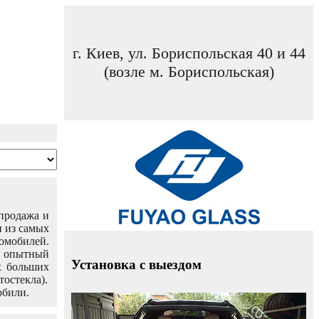
г. Киев, ул. Бориспольская 40 и 44
(возле м. Бориспольская)
 продажа и
н из самых
омобилей.
ш опытный
Установка с выездом
х больших
тостекла).
обили.