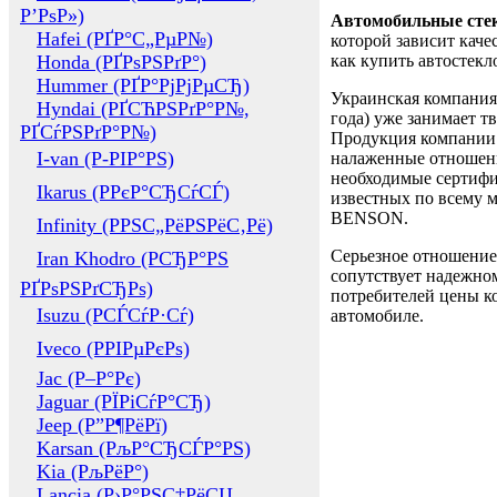
Р’РѕР»)
Автомобильные сте
Hafei (РҐР°С„РµР№)
которой зависит каче
Honda (РҐРѕРЅРґР°)
как купить автостек
Hummer (РҐР°РјРјРµСЂ)
Украинская компания 
Hyndai (РҐСЋРЅРґР°Р№,
года) уже занимает т
РҐСѓРЅРґР°Р№)
Продукция компании 
I-van (Р-РІР°РЅ)
налаженные отношени
необходимые сертифи
Ikarus (РРєР°СЂСѓСЃ)
известных по всему ми
BENSON.
Infinity (РРЅС„РёРЅРёС‚Рё)
Серьезное отношение
Iran Khodro (РСЂР°РЅ
сопутствует надежном
РҐРѕРЅРґСЂРѕ)
потребителей цены ко
Isuzu (РСЃСѓР·Сѓ)
автомобиле.
Iveco (РРІРµРєРѕ)
Jac (Р–Р°Рє)
Jaguar (РЇРіСѓР°СЂ)
Jeep (Р”Р¶РёРї)
Karsan (РљР°СЂСЃР°РЅ)
Kia (РљРёР°)
Lancia (Р›Р°РЅС‡РёСЏ,