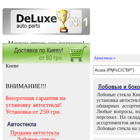
Меняем стекла, как лампочки!
Автостекло »
Заказать установку автостекла в
Киеве
ВНИМАНИЕ!!!
Лобовые и боко
Лобовые стекла Кие
Бессрочная гарантия на
установка автостек
установку автостекла!
обширных ассортим
Установка от 250 грн.
Любые вопросы, во
персонал. На скла
ассортиментов автос
Автостекла
Лобовые стекла на 
Продажа автостекла
Лобовые стекла