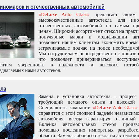
 иномарок и отечественных автомобилей
«DeLuxe Auto Glass»
предлагает своим 
высококачественные автостекла для ин
отечественных автомобилей по самым пр
ценам. Широкий ассортимент стекол на практ
популярные марки и модификации авт
позволяет нашим клиентам экономить время
затрачиваемые подчас на поиск необходимо
Мы сотрудничаем непосредственно с произво
что позволяет придерживаться доступн
иентам уверенность в надежности и высоких потреби
едлагаемых нами автостекол.
кла
Замена и установка автостекла – процесс
требующий немалого опыта и высокой т
Специалисты компании
«DeLuxe Auto Glass»
справится с этой сложной задачей независим
автомобиля, всегда гарантируя отличный р
Вклейка автомобильных стекол произв
помощью последних импортных разработо
области. Замена лобового стекла на автомоби