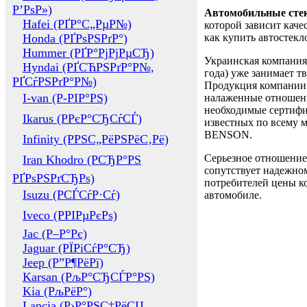
Р’РѕР»)
Автомобильные сте
Hafei (РҐР°С„РµР№)
которой зависит каче
Honda (РҐРѕРЅРґР°)
как купить автостек
Hummer (РҐР°РјРјРµСЂ)
Украинская компания 
Hyndai (РҐСЋРЅРґР°Р№,
года) уже занимает т
РҐСѓРЅРґР°Р№)
Продукция компании 
I-van (Р-РІР°РЅ)
налаженные отношени
необходимые сертифи
Ikarus (РРєР°СЂСѓСЃ)
известных по всему ми
BENSON.
Infinity (РРЅС„РёРЅРёС‚Рё)
Серьезное отношение
Iran Khodro (РСЂР°РЅ
сопутствует надежном
РҐРѕРЅРґСЂРѕ)
потребителей цены ко
Isuzu (РСЃСѓР·Сѓ)
автомобиле.
Iveco (РРІРµРєРѕ)
Jac (Р–Р°Рє)
Jaguar (РЇРіСѓР°СЂ)
Jeep (Р”Р¶РёРї)
Karsan (РљР°СЂСЃР°РЅ)
Kia (РљРёР°)
Lancia (Р›Р°РЅС‡РёСЏ,