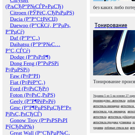
Chrysler
(РљСЂР°Р№СЃР»РµСЂ)
без каких либо поте
Citroen (РЎРёС‚СЂРѕРµРЅ)
Dacia (Р”Р°С‡РёСЏ)
Тонирование
Daewoo (Р”СЌСѓ, Р”РµРѕ,
Р”РµСѓ)
Daf (Р”Р°С„)
Daihatsu (Р”Р°Р№С…
Р°С‚СЃСѓ)
Dodge (Р”РѕРґР¶)
Dong Feng (Р”РѕРЅРі
Р¤РµРЅРі)
Faw (Р¤Р°РІ)
Тонирование произв
Fiat (Р¤РёР°С‚)
Ford (Р¤РѕСЂРґ)
Foton (Р¤РѕС‚РѕРЅ)
Украина
5
из
5
на основе
27
оце
Geely (Р”Р¶РёР»Рё)
производство автостекла
лобов
автостекла иномарки
автостекла
Gmc (Р”Р¶РµРЅРµСЂР°Р»
автостекла для иномарок
автос
РјРѕС‚РѕСЂСЃ)
автостекла
автостекла pilkingto
Gonow Troy (Р“РѕРЅРѕРІ
автостекла продажа установка
л
РўСЂРѕР№)
украина
лобовые стекла ваз
авт
Great Wall (Р“СЂРµР№С‚