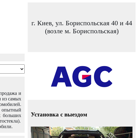
г. Киев, ул. Бориспольская 40 и 44
(возле м. Бориспольская)
 продажа и
н из самых
омобилей.
ш опытный
Установка с выездом
х больших
тостекла).
обили.