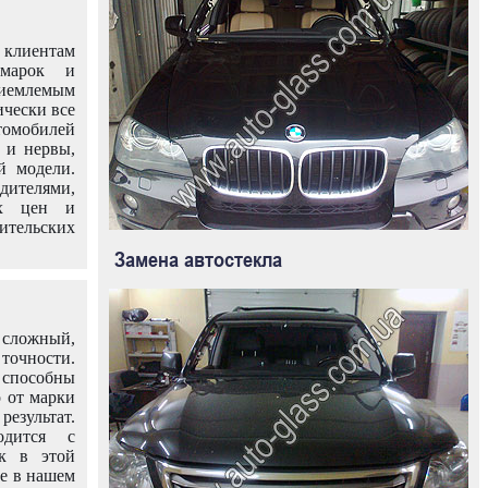
клиентам
омарок и
иемлемым
ически все
омобилей
 и нервы,
й модели.
дителями,
ых цен и
тельских
Замена автостекла
 сложный,
очности.
способны
о от марки
езультат.
одится с
к в этой
ле в нашем