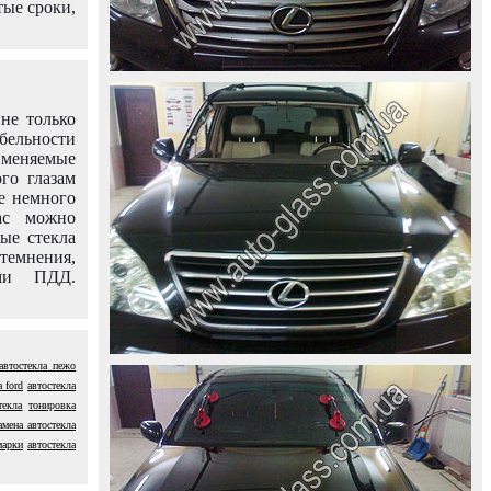
тые сроки,
не только
абельности
именяемые
го глазам
е немного
ас можно
вые стекла
темнения,
ями ПДД.
автостекла пежо
 ford
автостекла
текла
тонировка
амена автостекла
марки
автостекла