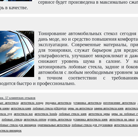
сервисе будет произведена в максимально сжа
рь в качестве.
Тонирование автомобильных стекол сегодня 
дань моде, но и средство повышения комфорт
эксплуатации. Современные материалы, пр
для тонировки, служат барьером для вредно
ультрафиолета, улучшают микроклимат и даж
снижают уровень шума в салоне. У н
затонировать лобовые стекла, задние и боко
автомобиля с любым необходимым уровнем за
в точном соответствии с требовани
одится быстро и профессионально.
нок.
57
клиентских отзывов
ые автостекла
автостекла хонда
продажа автостекла
установка автостекла
изготовление автостекла
 в киеве
автостекла киев
лобовые стекла pilkington
цены на автостекла
замена автостекла киев
автостекла
текла xyg
автостекла ваз
автостекла honda
лобовые стекла киев
автостекла цены
цены на лобовые с
n
лобовые стекла
автостекла оптом
купить автостекла
установка автостекла киев
автостекла на заказ
з
обовые стекла для иномарок
оригинальные автостекла
лобовые стекла для грузовиков
автостекла на ино
остекла иномарок