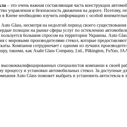
кла
– это очень важная составляющая часть конструкции автомоб
ство управления и безопасность движения на дороге. Поэтому, пе
ло в Киеве необходимо изучить информацию с особой вниматель
Auto Glass, несмотря на недолгий период своего существования 
вердые позиции на рынке сферы услуг по остеклению автомобил
пользуется большим спросом на территории Украины. Auto Glas
я с мировыми производителями стекол, которые предоставляют
каты. Компания сотрудничает с одними из лучших производител
ру, такими, как Asahi Glass Company, Ltd., Pilkington, FuYao, J
 высококвалифицированных специалистов компании к своей ра
у процессу и установки автомобильных стекол. За доступные д
мпания Auto Glass поможет выбрать и установить автостекла в