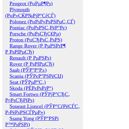
Peugeot (РџРµР¶Рѕ)
Plymouth
(РџР»СЌР№РјР°СѓСЃ)
Polonez (РџРѕР»РѕРЅРµС‚СЃ)
Pontiac (РџРѕРЅС‚РёР°Рє)
Porsche (РџРѕСЂС€Рµ)
Proton (РџСЂРѕС‚РѕРЅ)
Range Rover (Р РµРЅРґР¶
Р РѕРІРµСЂ)
Renault (Р РµРЅРѕ)
Rover (Р РѕРІРµСЂ)
Saab (РЎР°Р°Р±)
Scania (РЎРєР°РЅРёСЏ)
Seat (РЎРµР°С‚)
Skoda (РЁРєРѕРґР°)
Smart Fortwo (РЎРјР°СЂС‚
Р¤РѕСЂРІРѕ)
Soueast Lioncel (РЎР°СѓРёСЃС‚
Р›РёРѕРЅСЃРµР»)
Ssang Yong (РЎР°РЅРі
Р™РѕРЅРі)