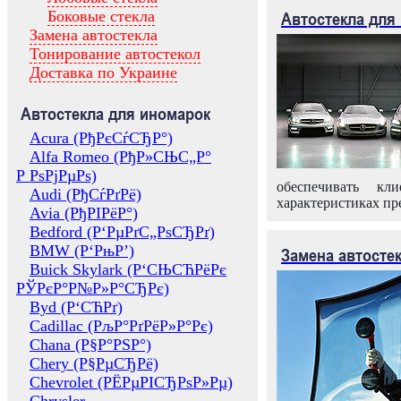
Боковые стекла
Автостекла для
Замена автостекла
Тонирование автостекол
Доставка по Украине
Автостекла для иномарок
Acura (РђРєСѓСЂР°)
Alfa Romeo (РђР»СЊС„Р°
Р РѕРјРµРѕ)
обеспечивать кл
Audi (РђСѓРґРё)
характеристиках пр
Avia (РђРІРёР°)
Bedford (Р‘РµРґС„РѕСЂРґ)
BMW (Р‘РњР’)
Замена автосте
Buick Skylark (Р‘СЊСЋРёРє
РЎРєР°Р№Р»Р°СЂРє)
Byd (Р‘СЋРґ)
Cadillac (РљР°РґРёР»Р°Рє)
Chana (Р§Р°РЅР°)
Chery (Р§РµСЂРё)
Chevrolet (РЁРµРІСЂРѕР»Рµ)