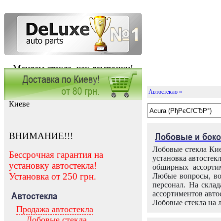
Меняем стекла, как лампочки!
Автостекло »
Заказать установку автостекла в
Киеве
ВНИМАНИЕ!!!
Лобовые и боко
Лобовые стекла Кие
Бессрочная гарантия на
установка автостек
установку автостекла!
обширных ассортим
Установка от 250 грн.
Любые вопросы, во
персонал. На скла
ассортиментов автос
Автостекла
Лобовые стекла на 
Продажа автостекла
Лобовые стекла