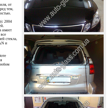
иля, от
ред тем,
ностью.
(с 2004
ей.
s имеет
 все
ей стекла,
AAN и
боте
ля
 любом