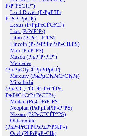
Р›Р°РЅС‡Р°)
Land Rover (Р›РµРЅРґ
Р РѕРІРµСЂ)
Lexus (Р›РµРєСЃСѓСЃ)
Liaz (Р›РёР°Р·)
Lifan (Р›РёС„Р°РЅ)
Lincoln (Р›РёРЅРєРѕР»СЊРЅ)
Man (РњР°РЅ)
Mazda (РњР°Р·РґР°)
Mercedes
(РњРµСЂСЃРµРґРµСЃ)
Mercury (РњРµСЂРєСѓСЂРё)
Mitsubishi
(РњРёС‚СЃСѓР±РёСЃРё,
РњРёС†СѓР±РёСЃРё)
Mudan (РњСѓРґР°РЅ)
Neoplan (РќРµРѕРїР»Р°РЅ)
Nissan (РќРёСЃСЃР°РЅ)
Oldsmobile
(РћР»РґСЃРјРѕР±Р°Р№Р»)
Opel (РћРїРµР»СЊ)