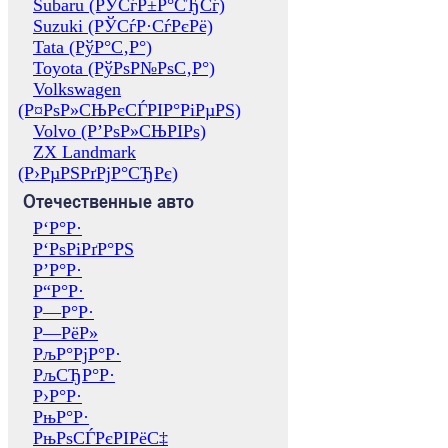
Subaru (РЎСѓР±Р°СЂСѓ)
Suzuki (РЎСѓР·СѓРєРё)
Tata (РўР°С‚Р°)
Toyota (РўРѕР№РѕС‚Р°)
Volkswagen
(Р¤РѕР»СЊРєСЃРІР°РіРµРЅ)
Volvo (Р’РѕР»СЊРІРѕ)
ZX Landmark
(Р›РµРЅРґРјР°СЂРє)
Отечественные авто
Р‘Р°Р·
Р‘РѕРіРґР°РЅ
Р’Р°Р·
Р“Р°Р·
Р—Р°Р·
Р—РёР»
РљР°РјР°Р·
РљСЂР°Р·
Р›Р°Р·
РњР°Р·
РњРѕСЃРєРІРёС‡