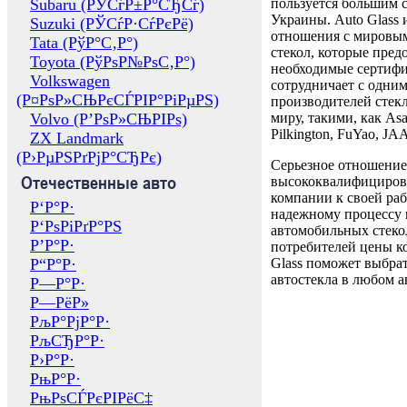
Subaru (РЎСѓР±Р°СЂСѓ)
пользуется большим 
Украины. Auto Glass
Suzuki (РЎСѓР·СѓРєРё)
отношения с мировы
Tata (РўР°С‚Р°)
стекол, которые пред
Toyota (РўРѕР№РѕС‚Р°)
необходимые сертиф
Volkswagen
сотрудничает с одни
(Р¤РѕР»СЊРєСЃРІР°РіРµРЅ)
производителей стекл
Volvo (Р’РѕР»СЊРІРѕ)
миру, такими, как Asa
Pilkington, FuYao, 
ZX Landmark
(Р›РµРЅРґРјР°СЂРє)
Серьезное отношение
Отечественные авто
высококвалифициров
компании к своей раб
Р‘Р°Р·
надежному процессу 
Р‘РѕРіРґР°РЅ
автомобильных стекол
Р’Р°Р·
потребителей цены к
Р“Р°Р·
Glass поможет выбрат
автостекла в любом а
Р—Р°Р·
Р—РёР»
РљР°РјР°Р·
РљСЂР°Р·
Р›Р°Р·
РњР°Р·
РњРѕСЃРєРІРёС‡