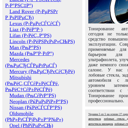
Р›Р°РЅС‡Р°)
Land Rover (Р›РµРЅРґ
Р РѕРІРµСЂ)
Lexus (Р›РµРєСЃСѓСЃ)
Тонирование авт
Liaz (Р›РёР°Р·)
сегодня не толь
Lifan (Р›РёС„Р°РЅ)
средство повышени
Lincoln (Р›РёРЅРєРѕР»СЊРЅ)
эксплуатации. Сов
Man (РњР°РЅ)
применяемые для
Mazda (РњР°Р·РґР°)
барьером для 
Mercedes
ультрафиолета, ул
даже немного сни
(РњРµСЂСЃРµРґРµСЃ)
салоне. У нас м
Mercury (РњРµСЂРєСѓСЂРё)
лобовые стекла, за
Mitsubishi
автомобиля с л
(РњРёС‚СЃСѓР±РёСЃРё,
уровнем затем
РњРёС†СѓР±РёСЃРё)
соответствии с 
Mudan (РњСѓРґР°РЅ)
Тонирование про
профессионально.
Neoplan (РќРµРѕРїР»Р°РЅ)
Nissan (РќРёСЃСЃР°РЅ)
Oldsmobile
Украина
5
из
5
на основе
27
оце
(РћР»РґСЃРјРѕР±Р°Р№Р»)
автостекла
лобовые стекла 
автостекла иномарок
лобовые ст
Opel (РћРїРµР»СЊ)