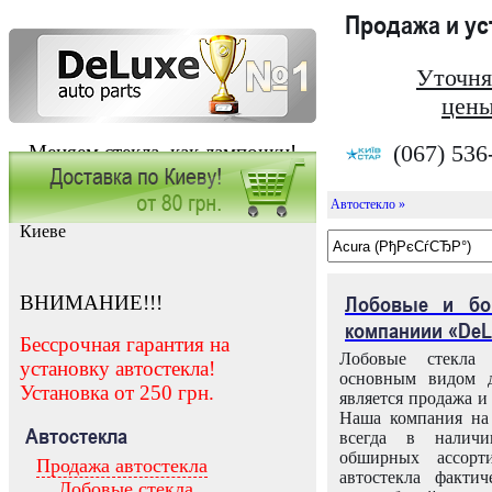
Продажа и у
Уточня
цены
(067) 536
Меняем стекла, как лампочки!
Автостекло »
Заказать установку автостекла в
Киеве
ВНИМАНИЕ!!!
Лобовые и бо
компаниии «DeL
Бессрочная гарантия на
Лобовые стекла
установку автостекла!
основным видом д
Установка от 250 грн.
является продажа и 
Наша компания на 
Автостекла
всегда в налич
обширных ассорт
Продажа автостекла
автостекла факти
Лобовые стекла