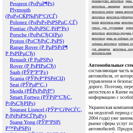
производство автостекла
цены 
Peugeot (РџРµР¶Рѕ)
автостекла иномарки
автост
Plymouth
автостекла оптом
замена автост
(РџР»СЌР№РјР°СѓСЃ)
автостекла
автостекла pilkington
Polonez (РџРѕР»РѕРЅРµС‚СЃ)
honda
автостекла цены
автостек
Pontiac (РџРѕРЅС‚РёР°Рє)
стекла для грузовиков
ориг
автостекла
автостекла продажа 
Porsche (РџРѕСЂС€Рµ)
автостекла
цены на лобовые ст
Proton (РџСЂРѕС‚РѕРЅ)
лобовые автостекла
лобовые ст
Range Rover (Р РµРЅРґР¶
для иномарок
автостекла хон
Р РѕРІРµСЂ)
автостекла киев
Renault (Р РµРЅРѕ)
Автомобильные сте
Rover (Р РѕРІРµСЂ)
составляющая часть 
Saab (РЎР°Р°Р±)
автомобиля, от котор
Scania (РЎРєР°РЅРёСЏ)
управления и безопа
Seat (РЎРµР°С‚)
дороге. Поэтому, пере
Skoda (РЁРєРѕРґР°)
автостекло в Киеве н
Smart Fortwo (РЎРјР°СЂС‚
информацию с особо
Р¤РѕСЂРІРѕ)
Украинская компания 
Soueast Lioncel (РЎР°СѓРёСЃС‚
на недолгий период с
Р›РёРѕРЅСЃРµР»)
2004 года) уже заним
Ssang Yong (РЎР°РЅРі
рынке сферы услуг п
Р™РѕРЅРі)
автомобилей. Проду