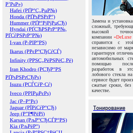
Р’РѕР»)
Hafei (РҐР°С„РµР№)
Honda (РҐРѕРЅРґР°)
Замена и установка
Hummer (РҐР°РјРјРµСЂ)
сложный, требующ
Hyndai (РҐСЋРЅРґР°Р№,
высокой точно
РҐСѓРЅРґР°Р№)
компании
«DeLuxe 
I-van (Р-РІР°РЅ)
справится с это
независимо от марк
Ikarus (РРєР°СЂСѓСЃ)
гарантируя отличны
автомобильных ст
Infinity (РРЅС„РёРЅРёС‚Рё)
помощью посл
Iran Khodro (РСЂР°РЅ
разработок в эт
лобового стекла н
РҐРѕРЅРґСЂРѕ)
сервисе будет прои
Isuzu (РСЃСѓР·Сѓ)
сжатые сроки, без
качестве.
Iveco (РРІРµРєРѕ)
Jac (Р–Р°Рє)
Тонирование
Jaguar (РЇРіСѓР°СЂ)
Jeep (Р”Р¶РёРї)
Karsan (РљР°СЂСЃР°РЅ)
Kia (РљРёР°)
Lancia (Р›Р°РЅС‡РёСЏ,