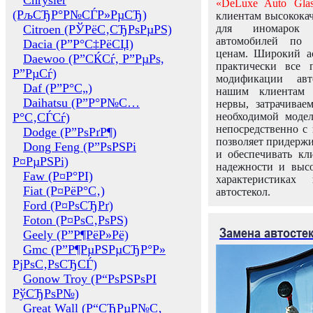
Chrysler
«DeLuxe Auto Glas
(РљСЂР°Р№СЃР»РµСЂ)
клиентам высококач
Citroen (РЎРёС‚СЂРѕРµРЅ)
для иномарок 
автомобилей по
Dacia (Р”Р°С‡РёСЏ)
ценам. Широкий ас
Daewoo (Р”СЌСѓ, Р”РµРѕ,
практически все 
Р”РµСѓ)
модификации авт
Daf (Р”Р°С„)
нашим клиентам 
Daihatsu (Р”Р°Р№С…
нервы, затрачивае
Р°С‚СЃСѓ)
необходимой моде
непосредственно с 
Dodge (Р”РѕРґР¶)
позволяет придержи
Dong Feng (Р”РѕРЅРі
и обеспечивать кл
Р¤РµРЅРі)
надежности и высо
Faw (Р¤Р°РІ)
характеристиках
Fiat (Р¤РёР°С‚)
автостекол.
Ford (Р¤РѕСЂРґ)
Foton (Р¤РѕС‚РѕРЅ)
Замена автосте
Geely (Р”Р¶РёР»Рё)
Gmc (Р”Р¶РµРЅРµСЂР°Р»
РјРѕС‚РѕСЂСЃ)
Gonow Troy (Р“РѕРЅРѕРІ
РўСЂРѕР№)
Great Wall (Р“СЂРµР№С‚