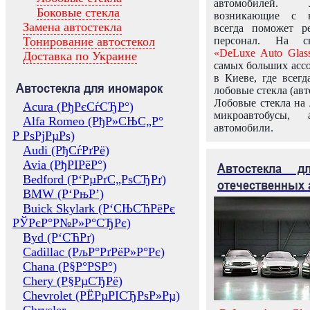
автомобилей.
Боковые стекла
возникающие с в
Замена автостекла
всегда поможет 
Тонирование автостекол
персонал. На ск
«DeLuxe Auto Glas
Доставка по Украине
самых больших ассо
в Киеве, где всег
Автостекла для иномарок
лобовые стекла (авт
Лобовые стекла на 
Acura (РђРєСѓСЂР°)
микроавтобусы, 
Alfa Romeo (РђР»СЊС„Р°
автомобили.
Р РѕРјРµРѕ)
Audi (РђСѓРґРё)
Avia (РђРІРёР°)
Автостекла 
Bedford (Р‘РµРґС„РѕСЂРґ)
отечественных 
BMW (Р‘РњР’)
Buick Skylark (Р‘СЊСЋРёРє
РЎРєР°Р№Р»Р°СЂРє)
Byd (Р‘СЋРґ)
Cadillac (РљР°РґРёР»Р°Рє)
Chana (Р§Р°РЅР°)
Chery (Р§РµСЂРё)
Chevrolet (РЁРµРІСЂРѕР»Рµ)