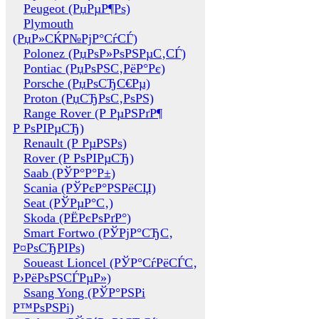
Peugeot (РџРµР¶Рѕ)
Plymouth
(РџР»СЌР№РјР°СѓСЃ)
Polonez (РџРѕР»РѕРЅРµС‚СЃ)
Pontiac (РџРѕРЅС‚РёР°Рє)
Porsche (РџРѕСЂС€Рµ)
Proton (РџСЂРѕС‚РѕРЅ)
Range Rover (Р РµРЅРґР¶
Р РѕРІРµСЂ)
Renault (Р РµРЅРѕ)
Rover (Р РѕРІРµСЂ)
Saab (РЎР°Р°Р±)
Scania (РЎРєР°РЅРёСЏ)
Seat (РЎРµР°С‚)
Skoda (РЁРєРѕРґР°)
Smart Fortwo (РЎРјР°СЂС‚
Р¤РѕСЂРІРѕ)
Soueast Lioncel (РЎР°СѓРёСЃС‚
Р›РёРѕРЅСЃРµР»)
Ssang Yong (РЎР°РЅРі
Р™РѕРЅРі)