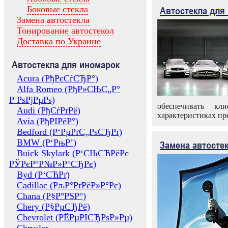
Боковые стекла
Автостекла для
Замена автостекла
Тонирование автостекол
Доставка по Украине
Автостекла для иномарок
Acura (РђРєСѓСЂР°)
Alfa Romeo (РђР»СЊС„Р°
Р РѕРјРµРѕ)
обеспечивать кл
Audi (РђСѓРґРё)
характеристиках пр
Avia (РђРІРёР°)
Bedford (Р‘РµРґС„РѕСЂРґ)
BMW (Р‘РњР’)
Замена автосте
Buick Skylark (Р‘СЊСЋРёРє
РЎРєР°Р№Р»Р°СЂРє)
Byd (Р‘СЋРґ)
Cadillac (РљР°РґРёР»Р°Рє)
Chana (Р§Р°РЅР°)
Chery (Р§РµСЂРё)
Chevrolet (РЁРµРІСЂРѕР»Рµ)