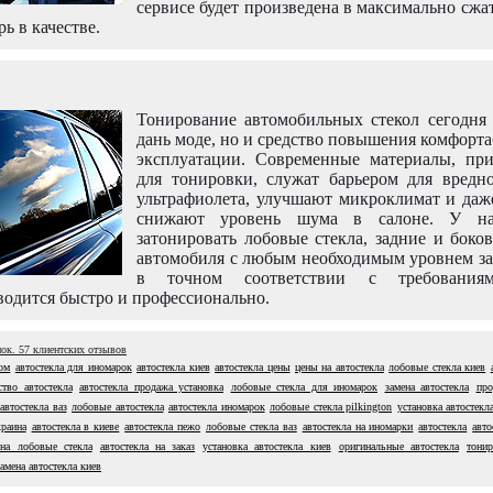
сервисе будет произведена в максимально сжа
рь в качестве.
Тонирование автомобильных стекол сегодня 
дань моде, но и средство повышения комфорт
эксплуатации. Современные материалы, пр
для тонировки, служат барьером для вредно
ультрафиолета, улучшают микроклимат и даж
снижают уровень шума в салоне. У н
затонировать лобовые стекла, задние и боко
автомобиля с любым необходимым уровнем за
в точном соответствии с требовани
одится быстро и профессионально.
нок.
57
клиентских отзывов
том
автостекла для иномарок
автостекла киев
автостекла цены
цены на автостекла
лобовые стекла киев
ство автостекла
автостекла продажа установка
лобовые стекла для иномарок
замена автостекла
про
автостекла ваз
лобовые автостекла
автостекла иномарок
лобовые стекла pilkington
установка автостекл
краина
автостекла в киеве
автостекла пежо
лобовые стекла ваз
автостекла на иномарки
автостекла
авто
на лобовые стекла
автостекла на заказ
установка автостекла киев
оригинальные автостекла
тонир
замена автостекла киев