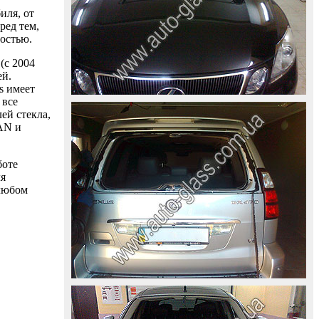
иля, от
ред тем,
ностью.
(с 2004
ей.
s имеет
 все
ей стекла,
AAN и
боте
ля
 любом