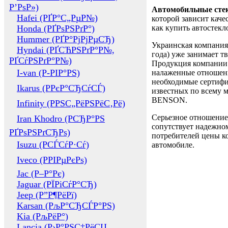
Р’РѕР»)
Автомобильные сте
Hafei (РҐР°С„РµР№)
которой зависит каче
Honda (РҐРѕРЅРґР°)
как купить автостек
Hummer (РҐР°РјРјРµСЂ)
Украинская компания 
Hyndai (РҐСЋРЅРґР°Р№,
года) уже занимает т
РҐСѓРЅРґР°Р№)
Продукция компании 
I-van (Р-РІР°РЅ)
налаженные отношени
необходимые сертифи
Ikarus (РРєР°СЂСѓСЃ)
известных по всему ми
BENSON.
Infinity (РРЅС„РёРЅРёС‚Рё)
Серьезное отношение
Iran Khodro (РСЂР°РЅ
сопутствует надежном
РҐРѕРЅРґСЂРѕ)
потребителей цены ко
Isuzu (РСЃСѓР·Сѓ)
автомобиле.
Iveco (РРІРµРєРѕ)
Jac (Р–Р°Рє)
Jaguar (РЇРіСѓР°СЂ)
Jeep (Р”Р¶РёРї)
Karsan (РљР°СЂСЃР°РЅ)
Kia (РљРёР°)
Lancia (Р›Р°РЅС‡РёСЏ,