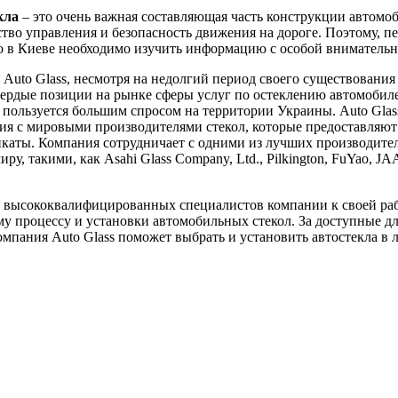
кла
– это очень важная составляющая часть конструкции автомоб
ство управления и безопасность движения на дороге. Поэтому, пе
ло в Киеве необходимо изучить информацию с особой вниматель
Auto Glass, несмотря на недолгий период своего существования 
вердые позиции на рынке сферы услуг по остеклению автомобил
пользуется большим спросом на территории Украины. Auto Glas
я с мировыми производителями стекол, которые предоставляют
каты. Компания сотрудничает с одними из лучших производител
ру, такими, как Asahi Glass Company, Ltd., Pilkington, FuYao, J
 высококвалифицированных специалистов компании к своей ра
у процессу и установки автомобильных стекол. За доступные д
мпания Auto Glass поможет выбрать и установить автостекла в