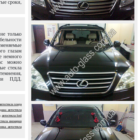
тые сроки,
не только
абельности
именяемые
го глазам
е немного
ас можно
вые стекла
темнения,
ями ПДД.
автостекла хонда
дажа автостекла
а
автостекла ford
стекла иномарки
овка автостекла