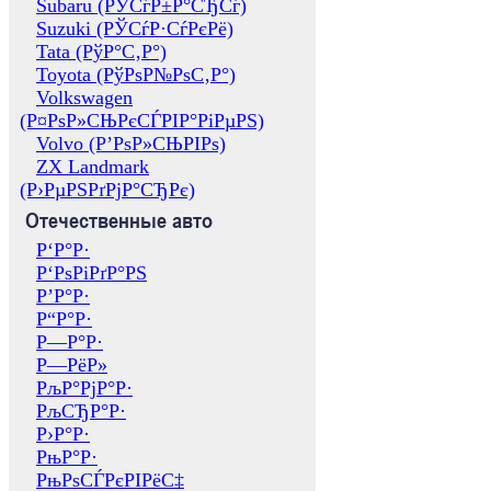
Subaru (РЎСѓР±Р°СЂСѓ)
Suzuki (РЎСѓР·СѓРєРё)
Tata (РўР°С‚Р°)
Toyota (РўРѕР№РѕС‚Р°)
Volkswagen
(Р¤РѕР»СЊРєСЃРІР°РіРµРЅ)
Volvo (Р’РѕР»СЊРІРѕ)
ZX Landmark
(Р›РµРЅРґРјР°СЂРє)
Отечественные авто
Р‘Р°Р·
Р‘РѕРіРґР°РЅ
Р’Р°Р·
Р“Р°Р·
Р—Р°Р·
Р—РёР»
РљР°РјР°Р·
РљСЂР°Р·
Р›Р°Р·
РњР°Р·
РњРѕСЃРєРІРёС‡