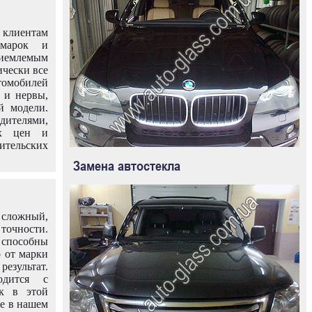
клиентам
омарок и
иемлемым
ически все
омобилей
 и нервы,
й модели.
дителями,
ых цен и
тельских
Замена автостекла
 сложный,
очности.
способны
о от марки
езультат.
одится с
к в этой
ле в нашем