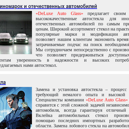
 иномарок и отечественных автомобилей
«DeLuxe Auto Glass»
предлагает своим 
высококачественные автостекла для ин
отечественных автомобилей по самым пр
ценам. Широкий ассортимент стекол на практ
популярные марки и модификации авт
позволяет нашим клиентам экономить время
затрачиваемые подчас на поиск необходимо
Мы сотрудничаем непосредственно с произво
что позволяет придерживаться доступн
иентам уверенность в надежности и высоких потреби
едлагаемых нами автостекол.
кла
Замена и установка автостекла – процесс
требующий немалого опыта и высокой т
Специалисты компании
«DeLuxe Auto Glass»
справится с этой сложной задачей независим
автомобиля, всегда гарантируя отличный р
Вклейка автомобильных стекол произв
помощью последних импортных разработо
области. Замена лобового стекла на автомоби