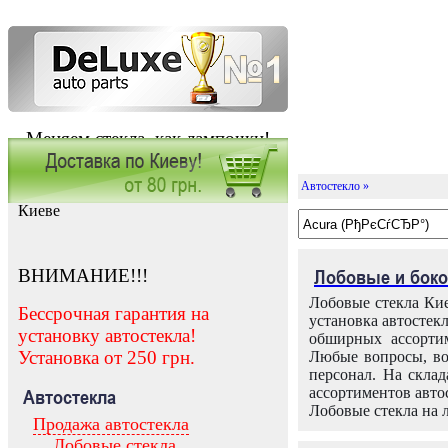
Меняем стекла, как лампочки!
Автостекло »
Заказать установку автостекла в
Киеве
ВНИМАНИЕ!!!
Лобовые и боко
Лобовые стекла Кие
Бессрочная гарантия на
установка автостек
установку автостекла!
обширных ассортим
Установка от 250 грн.
Любые вопросы, во
персонал. На скла
ассортиментов автос
Автостекла
Лобовые стекла на 
Продажа автостекла
Лобовые стекла