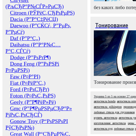
Chrysler
(РљСЂР°Р№СЃР»РµСЂ)
без каких либо поте
Citroen (РЎРёС‚СЂРѕРµРЅ)
Dacia (Р”Р°С‡РёСЏ)
Тонирование
Daewoo (Р”СЌСѓ, Р”РµРѕ,
Р”РµСѓ)
Daf (Р”Р°С„)
Daihatsu (Р”Р°Р№С…
Р°С‚СЃСѓ)
Dodge (Р”РѕРґР¶)
Dong Feng (Р”РѕРЅРі
Р¤РµРЅРі)
Faw (Р¤Р°РІ)
Тонирование произв
Fiat (Р¤РёР°С‚)
Ford (Р¤РѕСЂРґ)
Foton (Р¤РѕС‚РѕРЅ)
Украина
5
из
5
на основе
27
оце
Geely (Р”Р¶РёР»Рё)
автостекла honda
автостекла оп
автостекла pilkington
производ
Gmc (Р”Р¶РµРЅРµСЂР°Р»
лобовые стекла для грузовиков
РјРѕС‚РѕСЂСЃ)
купить автостекла
автостекла у
Gonow Troy (Р“РѕРЅРѕРІ
изготовление автостекла
цены 
РўСЂРѕР№)
автостекла xyg
лобовые стекла
Great Wall (Р“СЂРµР№С‚