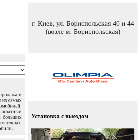
г. Киев, ул. Бориспольская 40 и 44
(возле м. Бориспольская)
 продажа и
н из самых
омобилей.
ш опытный
Установка с выездом
х больших
тостекла).
обили.