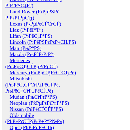
Р›Р°РЅС‡Р°)
Land Rover (Р›РµРЅРґ
Р РѕРІРµСЂ)
Lexus (Р›РµРєСЃСѓСЃ)
Liaz (Р›РёР°Р·)
Lifan (Р›РёС„Р°РЅ)
Lincoln (Р›РёРЅРєРѕР»СЊРЅ)
Man (РњР°РЅ)
Mazda (РњР°Р·РґР°)
Mercedes
(РњРµСЂСЃРµРґРµСЃ)
Mercury (РњРµСЂРєСѓСЂРё)
Mitsubishi
(РњРёС‚СЃСѓР±РёСЃРё,
РњРёС†СѓР±РёСЃРё)
Mudan (РњСѓРґР°РЅ)
Neoplan (РќРµРѕРїР»Р°РЅ)
Nissan (РќРёСЃСЃР°РЅ)
Oldsmobile
(РћР»РґСЃРјРѕР±Р°Р№Р»)
Opel (РћРїРµР»СЊ)