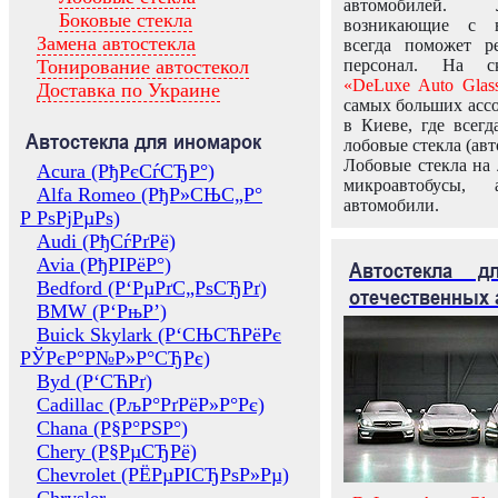
автомобилей.
Боковые стекла
возникающие с в
Замена автостекла
всегда поможет 
Тонирование автостекол
персонал. На ск
«DeLuxe Auto Glas
Доставка по Украине
самых больших ассо
в Киеве, где всег
Автостекла для иномарок
лобовые стекла (авт
Лобовые стекла на 
Acura (РђРєСѓСЂР°)
микроавтобусы, 
Alfa Romeo (РђР»СЊС„Р°
автомобили.
Р РѕРјРµРѕ)
Audi (РђСѓРґРё)
Avia (РђРІРёР°)
Автостекла 
Bedford (Р‘РµРґС„РѕСЂРґ)
отечественных 
BMW (Р‘РњР’)
Buick Skylark (Р‘СЊСЋРёРє
РЎРєР°Р№Р»Р°СЂРє)
Byd (Р‘СЋРґ)
Cadillac (РљР°РґРёР»Р°Рє)
Chana (Р§Р°РЅР°)
Chery (Р§РµСЂРё)
Chevrolet (РЁРµРІСЂРѕР»Рµ)