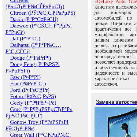
Chrysler
«DeLuxe Auto Glas
(РљСЂР°Р№СЃР»РµСЂ)
клиентам высококач
Citroen (РЎРёС‚СЂРѕРµРЅ)
для иномарок 
автомобилей по
Dacia (Р”Р°С‡РёСЏ)
ценам. Широкий ас
Daewoo (Р”СЌСѓ, Р”РµРѕ,
практически все 
Р”РµСѓ)
модификации авт
Daf (Р”Р°С„)
нашим клиентам 
Daihatsu (Р”Р°Р№С…
нервы, затрачивае
Р°С‚СЃСѓ)
необходимой моде
непосредственно с 
Dodge (Р”РѕРґР¶)
позволяет придержи
Dong Feng (Р”РѕРЅРі
и обеспечивать кл
Р¤РµРЅРі)
надежности и высо
Faw (Р¤Р°РІ)
характеристиках
Fiat (Р¤РёР°С‚)
автостекол.
Ford (Р¤РѕСЂРґ)
Foton (Р¤РѕС‚РѕРЅ)
Замена автосте
Geely (Р”Р¶РёР»Рё)
Gmc (Р”Р¶РµРЅРµСЂР°Р»
РјРѕС‚РѕСЂСЃ)
Gonow Troy (Р“РѕРЅРѕРІ
РўСЂРѕР№)
Great Wall (Р“СЂРµР№С‚