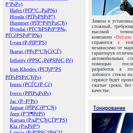
Р’РѕР»)
Hafei (РҐР°С„РµР№)
Honda (РҐРѕРЅРґР°)
Замена и установка
Hummer (РҐР°РјРјРµСЂ)
сложный, требующ
Hyndai (РҐСЋРЅРґР°Р№,
высокой точно
РҐСѓРЅРґР°Р№)
компании
«DeLuxe 
I-van (Р-РІР°РЅ)
справится с это
независимо от марк
Ikarus (РРєР°СЂСѓСЃ)
гарантируя отличны
автомобильных ст
Infinity (РРЅС„РёРЅРёС‚Рё)
помощью посл
Iran Khodro (РСЂР°РЅ
разработок в эт
лобового стекла н
РҐРѕРЅРґСЂРѕ)
сервисе будет прои
Isuzu (РСЃСѓР·Сѓ)
сжатые сроки, без
качестве.
Iveco (РРІРµРєРѕ)
Jac (Р–Р°Рє)
Тонирование
Jaguar (РЇРіСѓР°СЂ)
Jeep (Р”Р¶РёРї)
Karsan (РљР°СЂСЃР°РЅ)
Kia (РљРёР°)
Lancia (Р›Р°РЅС‡РёСЏ,