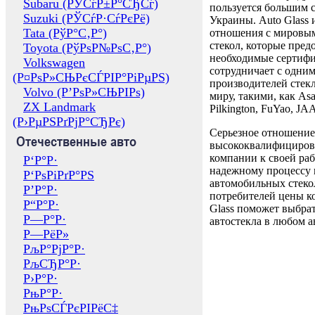
Subaru (РЎСѓР±Р°СЂСѓ)
пользуется большим 
Suzuki (РЎСѓР·СѓРєРё)
Украины. Auto Glass
Tata (РўР°С‚Р°)
отношения с мировы
стекол, которые пред
Toyota (РўРѕР№РѕС‚Р°)
необходимые сертиф
Volkswagen
сотрудничает с одни
(Р¤РѕР»СЊРєСЃРІР°РіРµРЅ)
производителей стекл
Volvo (Р’РѕР»СЊРІРѕ)
миру, такими, как Asa
ZX Landmark
Pilkington, FuYao, 
(Р›РµРЅРґРјР°СЂРє)
Серьезное отношение
Отечественные авто
высококвалифициров
компании к своей раб
Р‘Р°Р·
надежному процессу 
Р‘РѕРіРґР°РЅ
автомобильных стекол
Р’Р°Р·
потребителей цены к
Р“Р°Р·
Glass поможет выбрат
Р—Р°Р·
автостекла в любом а
Р—РёР»
РљР°РјР°Р·
РљСЂР°Р·
Р›Р°Р·
РњР°Р·
РњРѕСЃРєРІРёС‡