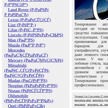
Р›Р°РЅС‡Р°)
Land Rover (Р›РµРЅРґ
Р РѕРІРµСЂ)
Lexus (Р›РµРєСЃСѓСЃ)
Тонирование авт
Liaz (Р›РёР°Р·)
сегодня не толь
Lifan (Р›РёС„Р°РЅ)
средство повышени
Lincoln (Р›РёРЅРєРѕР»СЊРЅ)
эксплуатации. Сов
Man (РњР°РЅ)
применяемые для
Mazda (РњР°Р·РґР°)
барьером для 
Mercedes
ультрафиолета, ул
даже немного сни
(РњРµСЂСЃРµРґРµСЃ)
салоне. У нас м
Mercury (РњРµСЂРєСѓСЂРё)
лобовые стекла, за
Mitsubishi
автомобиля с л
(РњРёС‚СЃСѓР±РёСЃРё,
уровнем затем
РњРёС†СѓР±РёСЃРё)
соответствии с 
Mudan (РњСѓРґР°РЅ)
Тонирование про
профессионально.
Neoplan (РќРµРѕРїР»Р°РЅ)
Nissan (РќРёСЃСЃР°РЅ)
Oldsmobile
Украина
5
из
5
на основе
27
оце
(РћР»РґСЃРјРѕР±Р°Р№Р»)
автостекла пежо
автостекла дл
автостекла
автостекла на ин
Opel (РћРїРµР»СЊ)