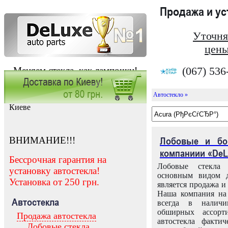
Продажа и у
Уточня
цены
(067) 536
Меняем стекла, как лампочки!
Автостекло »
Заказать установку автостекла в
Киеве
ВНИМАНИЕ!!!
Лобовые и бо
компаниии «DeL
Бессрочная гарантия на
Лобовые стекла
установку автостекла!
основным видом д
Установка от 250 грн.
является продажа и 
Наша компания на 
Автостекла
всегда в налич
обширных ассорт
Продажа автостекла
автостекла факти
Лобовые стекла