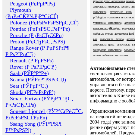
производство автостекла
замена
Peugeot (РџРµР¶Рѕ)
автостекла иномарок
купить ав
Plymouth
автостекла
автостекла киев
(РџР»СЌР№РјР°СѓСЃ)
pilkington
установка автостекла
Polonez (РџРѕР»РѕРЅРµС‚СЃ)
установка автостекла
автосте
Pontiac (РџРѕРЅС‚РёР°Рє)
автостекла pilkington
продажа а
лобовые стекла
автостекла ford
Porsche (РџРѕСЂС€Рµ)
ваз
автостекла honda
автос
Proton (РџСЂРѕС‚РѕРЅ)
автостекла цены
автостекла ва
Range Rover (Р РµРЅРґР¶
тонировка автостекла
лобовые
Р РѕРІРµСЂ)
оптом
лобовые стекла киев
Renault (Р РµРЅРѕ)
Rover (Р РѕРІРµСЂ)
Автомобильные сте
Saab (РЎР°Р°Р±)
составляющая часть 
Scania (РЎРєР°РЅРёСЏ)
автомобиля, от котор
управления и безопа
Seat (РЎРµР°С‚)
дороге. Поэтому, пере
Skoda (РЁРєРѕРґР°)
автостекло в Киеве н
Smart Fortwo (РЎРјР°СЂС‚
информацию с особо
Р¤РѕСЂРІРѕ)
Soueast Lioncel (РЎР°СѓРёСЃС‚
Украинская компания 
на недолгий период с
Р›РёРѕРЅСЃРµР»)
2004 года) уже заним
Ssang Yong (РЎР°РЅРі
рынке сферы услуг п
Р™РѕРЅРі)
автомобилей. Проду