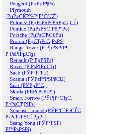
Peugeot (РџРµР¶Рѕ)
Plymouth
(РџР»СЌР№РјР°СѓСЃ)
Polonez (РџРѕР»РѕРЅРµС‚СЃ)
Pontiac (РџРѕРЅС‚РёР°Рє)
Porsche (РџРѕСЂС€Рµ)
Proton (РџСЂРѕС‚РѕРЅ)
Range Rover (Р РµРЅРґР¶
Р РѕРІРµСЂ)
Renault (Р РµРЅРѕ)
Rover (Р РѕРІРµСЂ)
Saab (РЎР°Р°Р±)
Scania (РЎРєР°РЅРёСЏ)
Seat (РЎРµР°С‚)
Skoda (РЁРєРѕРґР°)
Smart Fortwo (РЎРјР°СЂС‚
Р¤РѕСЂРІРѕ)
Soueast Lioncel (РЎР°СѓРёСЃС‚
Р›РёРѕРЅСЃРµР»)
Ssang Yong (РЎР°РЅРі
Р™РѕРЅРі)