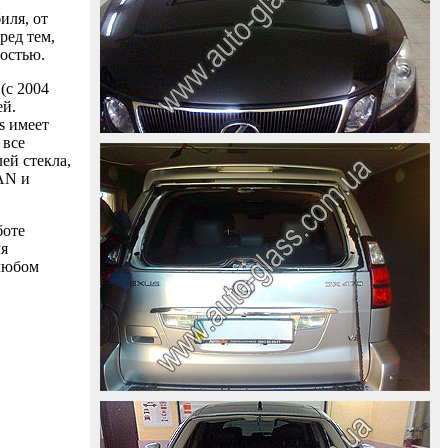
иля, от
ред тем,
ностью.
(с 2004
ей.
s имеет
 все
ей стекла,
AAN и
боте
ля
 любом