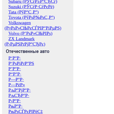
Subaru (РЎСѓР±Р°СЂСѓ)
Suzuki (РЎСѓР·СѓРєРё)
Tata (РўР°С‚Р°)
Toyota (РўРѕР№РѕС‚Р°)
Volkswagen
(Р¤РѕР»СЊРєСЃРІР°РіРµРЅ)
Volvo (Р’РѕР»СЊРІРѕ)
ZX Landmark
(Р›РµРЅРґРјР°СЂРє)
Отечественные авто
Р‘Р°Р·
Р‘РѕРіРґР°РЅ
Р’Р°Р·
Р“Р°Р·
Р—Р°Р·
Р—РёР»
РљР°РјР°Р·
РљСЂР°Р·
Р›Р°Р·
РњР°Р·
РњРѕСЃРєРІРёС‡