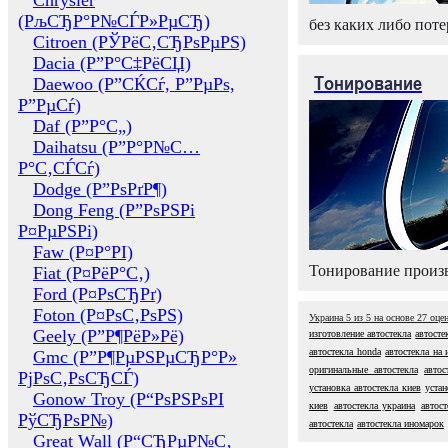
Chrysler
(РљСЂР°Р№СЃР»РµСЂ)
без каких либо поте
Citroen (РЎРёС‚СЂРѕРµРЅ)
Dacia (Р”Р°С‡РёСЏ)
Тонирование
Daewoo (Р”СЌСѓ, Р”РµРѕ,
Р”РµСѓ)
Daf (Р”Р°С„)
Daihatsu (Р”Р°Р№С…
Р°С‚СЃСѓ)
Dodge (Р”РѕРґР¶)
Dong Feng (Р”РѕРЅРі
Р¤РµРЅРі)
Faw (Р¤Р°РІ)
Тонирование произв
Fiat (Р¤РёР°С‚)
Ford (Р¤РѕСЂРґ)
Foton (Р¤РѕС‚РѕРЅ)
Украина
5
из
5
на основе
27
оце
Geely (Р”Р¶РёР»Рё)
изготовление автостекла
автосте
автостекла honda
автостекла на
Gmc (Р”Р¶РµРЅРµСЂР°Р»
оригинальные автостекла
автос
РјРѕС‚РѕСЂСЃ)
установка автостекла киев
устан
Gonow Troy (Р“РѕРЅРѕРІ
киев
автостекла украина
автос
РўСЂРѕР№)
автостекла
автостекла иномарок
Great Wall (Р“СЂРµР№С‚