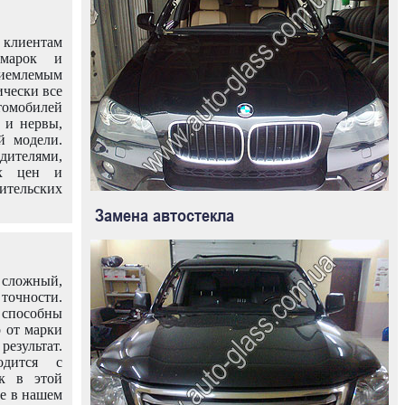
клиентам
омарок и
иемлемым
ически все
омобилей
 и нервы,
й модели.
дителями,
ых цен и
тельских
Замена автостекла
 сложный,
очности.
способны
о от марки
езультат.
одится с
к в этой
ле в нашем