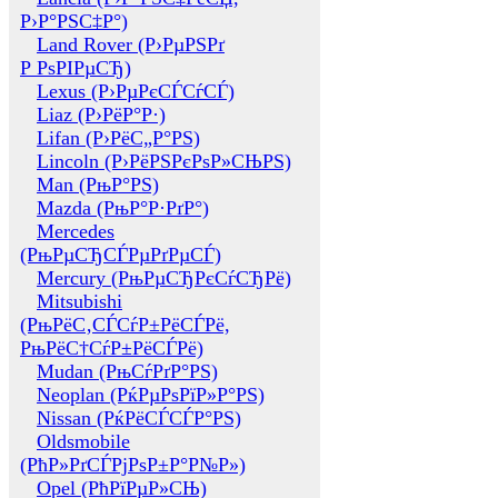
Р›Р°РЅС‡Р°)
Land Rover (Р›РµРЅРґ
Р РѕРІРµСЂ)
Lexus (Р›РµРєСЃСѓСЃ)
Liaz (Р›РёР°Р·)
Lifan (Р›РёС„Р°РЅ)
Lincoln (Р›РёРЅРєРѕР»СЊРЅ)
Man (РњР°РЅ)
Mazda (РњР°Р·РґР°)
Mercedes
(РњРµСЂСЃРµРґРµСЃ)
Mercury (РњРµСЂРєСѓСЂРё)
Mitsubishi
(РњРёС‚СЃСѓР±РёСЃРё,
РњРёС†СѓР±РёСЃРё)
Mudan (РњСѓРґР°РЅ)
Neoplan (РќРµРѕРїР»Р°РЅ)
Nissan (РќРёСЃСЃР°РЅ)
Oldsmobile
(РћР»РґСЃРјРѕР±Р°Р№Р»)
Opel (РћРїРµР»СЊ)