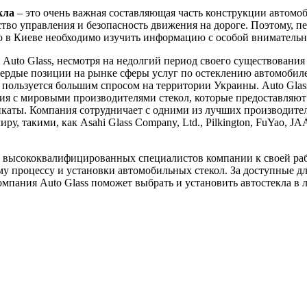
кла
– это очень важная составляющая часть конструкции автомоб
ство управления и безопасность движения на дороге. Поэтому, пе
ло в Киеве необходимо изучить информацию с особой вниматель
Auto Glass, несмотря на недолгий период своего существования 
вердые позиции на рынке сферы услуг по остеклению автомобил
пользуется большим спросом на территории Украины. Auto Glas
я с мировыми производителями стекол, которые предоставляют
каты. Компания сотрудничает с одними из лучших производител
ру, такими, как Asahi Glass Company, Ltd., Pilkington, FuYao, J
 высококвалифицированных специалистов компании к своей ра
у процессу и установки автомобильных стекол. За доступные д
мпания Auto Glass поможет выбрать и установить автостекла в