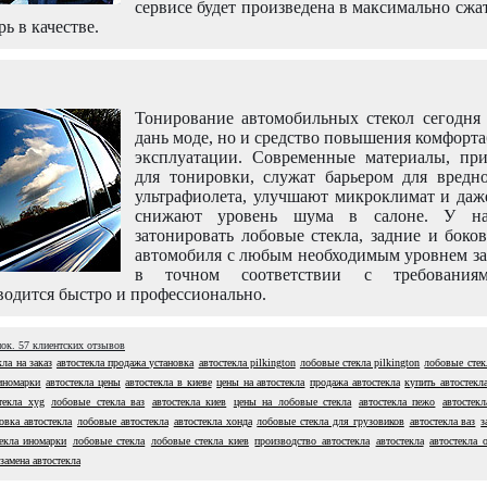
сервисе будет произведена в максимально сжа
рь в качестве.
Тонирование автомобильных стекол сегодня 
дань моде, но и средство повышения комфорт
эксплуатации. Современные материалы, пр
для тонировки, служат барьером для вредно
ультрафиолета, улучшают микроклимат и даж
снижают уровень шума в салоне. У н
затонировать лобовые стекла, задние и боко
автомобиля с любым необходимым уровнем за
в точном соответствии с требовани
одится быстро и профессионально.
нок.
57
клиентских отзывов
кла на заказ
автостекла продажа установка
автостекла pilkington
лобовые стекла pilkington
лобовые стек
 иномарки
автостекла цены
автостекла в киеве
цены на автостекла
продажа автостекла
купить автостекл
текла xyg
лобовые стекла ваз
автостекла киев
цены на лобовые стекла
автостекла пежо
автостек
овка автостекла
лобовые автостекла
автостекла хонда
лобовые стекла для грузовиков
автостекла ваз
з
текла иномарки
лобовые стекла
лобовые стекла киев
производство автостекла
автостекла
автостекла 
замена автостекла