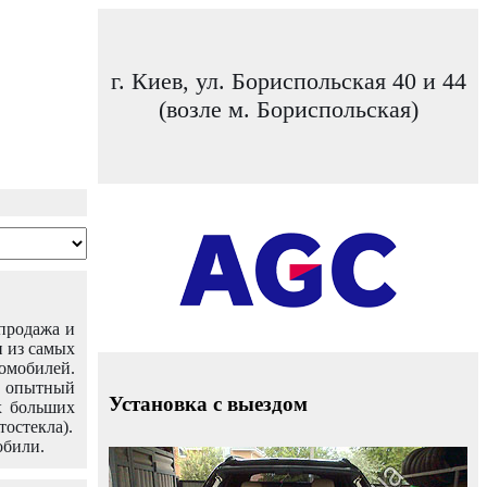
г. Киев, ул. Бориспольская 40 и 44
(возле м. Бориспольская)
 продажа и
н из самых
омобилей.
ш опытный
Установка с выездом
х больших
тостекла).
обили.