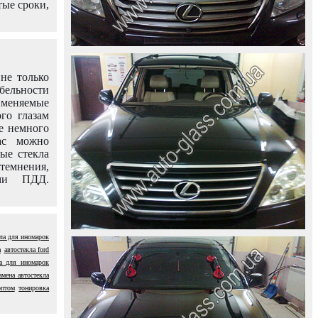
тые сроки,
не только
абельности
именяемые
го глазам
е немного
ас можно
вые стекла
темнения,
ями ПДД.
ла для иномарок
а
автостекла ford
ла для иномарок
амена автостекла
оптом
тонировка