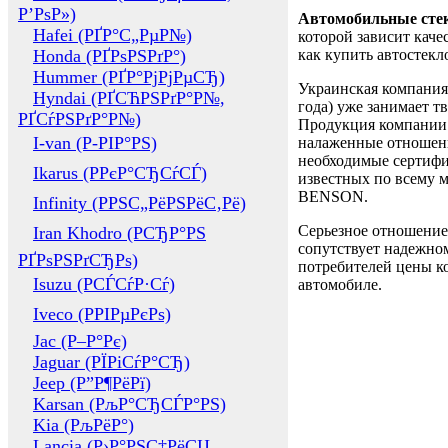
Р’РѕР»)
Автомобильные сте
Hafei (РҐР°С„РµР№)
которой зависит каче
Honda (РҐРѕРЅРґР°)
как купить автостек
Hummer (РҐР°РјРјРµСЂ)
Украинская компания 
Hyndai (РҐСЋРЅРґР°Р№,
года) уже занимает т
РҐСѓРЅРґР°Р№)
Продукция компании 
I-van (Р-РІР°РЅ)
налаженные отношени
необходимые сертифи
Ikarus (РРєР°СЂСѓСЃ)
известных по всему ми
BENSON.
Infinity (РРЅС„РёРЅРёС‚Рё)
Серьезное отношение
Iran Khodro (РСЂР°РЅ
сопутствует надежном
РҐРѕРЅРґСЂРѕ)
потребителей цены ко
Isuzu (РСЃСѓР·Сѓ)
автомобиле.
Iveco (РРІРµРєРѕ)
Jac (Р–Р°Рє)
Jaguar (РЇРіСѓР°СЂ)
Jeep (Р”Р¶РёРї)
Karsan (РљР°СЂСЃР°РЅ)
Kia (РљРёР°)
Lancia (Р›Р°РЅС‡РёСЏ,