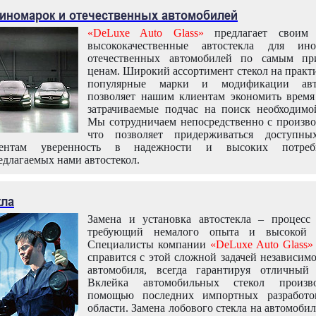
 иномарок и отечественных автомобилей
«DeLuxe Auto Glass»
предлагает своим 
высококачественные автостекла для ин
отечественных автомобилей по самым пр
ценам. Широкий ассортимент стекол на практ
популярные марки и модификации авт
позволяет нашим клиентам экономить время
затрачиваемые подчас на поиск необходимо
Мы сотрудничаем непосредственно с произво
что позволяет придерживаться доступн
иентам уверенность в надежности и высоких потреби
едлагаемых нами автостекол.
кла
Замена и установка автостекла – процесс
требующий немалого опыта и высокой т
Специалисты компании
«DeLuxe Auto Glass»
справится с этой сложной задачей независим
автомобиля, всегда гарантируя отличный р
Вклейка автомобильных стекол произв
помощью последних импортных разработо
области. Замена лобового стекла на автомоби