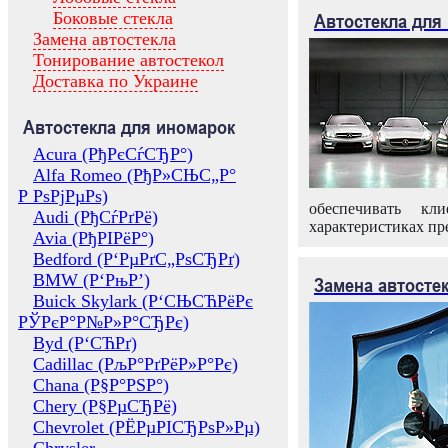
Боковые стекла
Автостекла для
Замена автостекла
Тонирование автостекол
Доставка по Украине
Автостекла для иномарок
Acura (РђРєСѓСЂР°)
Alfa Romeo (РђР»СЊС„Р°
Р РѕРјРµРѕ)
обеспечивать кл
Audi (РђСѓРґРё)
характеристиках пр
Avia (РђРІРёР°)
Bedford (Р‘РµРґС„РѕСЂРґ)
BMW (Р‘РњР’)
Замена автосте
Buick Skylark (Р‘СЊСЋРёРє
РЎРєР°Р№Р»Р°СЂРє)
Byd (Р‘СЋРґ)
Cadillac (РљР°РґРёР»Р°Рє)
Chana (Р§Р°РЅР°)
Chery (Р§РµСЂРё)
Chevrolet (РЁРµРІСЂРѕР»Рµ)