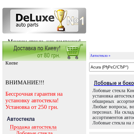
Меняем стекла, как лампочки!
Автостекло »
Заказать установку автостекла в
Киеве
ВНИМАНИЕ!!!
Лобовые и боко
Лобовые стекла Кие
Бессрочная гарантия на
установка автостек
установку автостекла!
обширных ассортим
Установка от 250 грн.
Любые вопросы, во
персонал. На скла
ассортиментов автос
Автостекла
Лобовые стекла на 
Продажа автостекла
Лобовые стекла