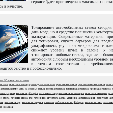
сервисе будет произведена в максимально сжа
рь в качестве.
Тонирование автомобильных стекол сегодня 
дань моде, но и средство повышения комфорт
эксплуатации. Современные материалы, пр
для тонировки, служат барьером для вредно
ультрафиолета, улучшают микроклимат и даж
снижают уровень шума в салоне. У н
затонировать лобовые стекла, задние и боко
автомобиля с любым необходимым уровнем за
в точном соответствии с требовани
одится быстро и профессионально.
нок.
57
клиентских отзывов
остекла
автостекла оптом
производство автостекла
цены на автостекла
оригинальные автостекла
автост
автостекла пежо
цены на лобовые стекла
замена автостекла
тонировка автостекла
продажа автостекла
з
текла украина
автостекла pilkington
автостекла хонда
автостекла на иномарки
автостекла иномарок
уста
е стекла
лобовые стекла для грузовиков
автостекла honda
установка автостекла киев
автостекла
авт
иев
автостекла xyg
автостекла продажа установка
лобовые стекла pilkington
автостекла цены
автостек
ля иномарок