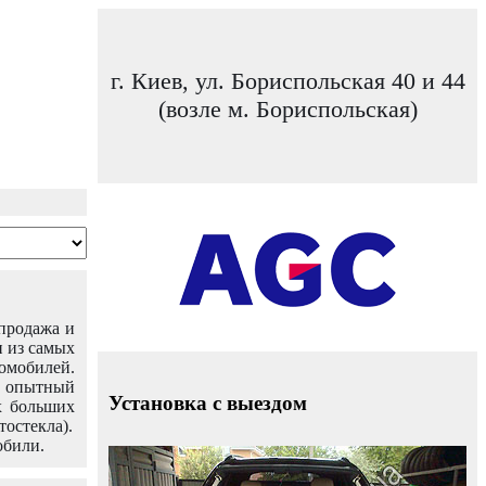
г. Киев, ул. Бориспольская 40 и 44
(возле м. Бориспольская)
 продажа и
н из самых
омобилей.
ш опытный
Установка с выездом
х больших
тостекла).
обили.