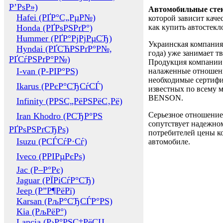
Р’РѕР»)
Автомобильные сте
Hafei (РҐР°С„РµР№)
которой зависит каче
Honda (РҐРѕРЅРґР°)
как купить автостек
Hummer (РҐР°РјРјРµСЂ)
Украинская компания 
Hyndai (РҐСЋРЅРґР°Р№,
года) уже занимает т
РҐСѓРЅРґР°Р№)
Продукция компании 
I-van (Р-РІР°РЅ)
налаженные отношени
необходимые сертифи
Ikarus (РРєР°СЂСѓСЃ)
известных по всему ми
BENSON.
Infinity (РРЅС„РёРЅРёС‚Рё)
Серьезное отношение
Iran Khodro (РСЂР°РЅ
сопутствует надежном
РҐРѕРЅРґСЂРѕ)
потребителей цены ко
Isuzu (РСЃСѓР·Сѓ)
автомобиле.
Iveco (РРІРµРєРѕ)
Jac (Р–Р°Рє)
Jaguar (РЇРіСѓР°СЂ)
Jeep (Р”Р¶РёРї)
Karsan (РљР°СЂСЃР°РЅ)
Kia (РљРёР°)
Lancia (Р›Р°РЅС‡РёСЏ,