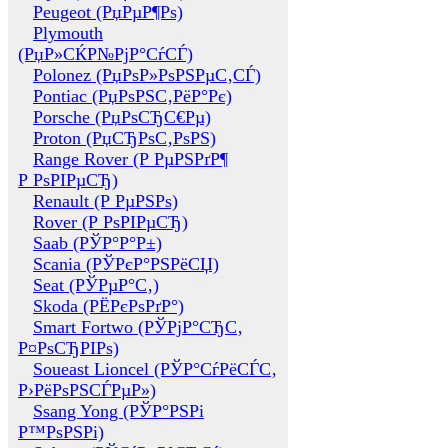
Peugeot (РџРµР¶Рѕ)
Plymouth
(РџР»СЌР№РјР°СѓСЃ)
Polonez (РџРѕР»РѕРЅРµС‚СЃ)
Pontiac (РџРѕРЅС‚РёР°Рє)
Porsche (РџРѕСЂС€Рµ)
Proton (РџСЂРѕС‚РѕРЅ)
Range Rover (Р РµРЅРґР¶
Р РѕРІРµСЂ)
Renault (Р РµРЅРѕ)
Rover (Р РѕРІРµСЂ)
Saab (РЎР°Р°Р±)
Scania (РЎРєР°РЅРёСЏ)
Seat (РЎРµР°С‚)
Skoda (РЁРєРѕРґР°)
Smart Fortwo (РЎРјР°СЂС‚
Р¤РѕСЂРІРѕ)
Soueast Lioncel (РЎР°СѓРёСЃС‚
Р›РёРѕРЅСЃРµР»)
Ssang Yong (РЎР°РЅРі
Р™РѕРЅРі)