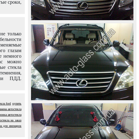
тые сроки,
не только
абельности
именяемые
го глазам
е немного
ас можно
вые стекла
темнения,
ями ПДД.
екла ford
купить
амена автостекла
новка автостекла
остекла на заказ
ла для иномарок