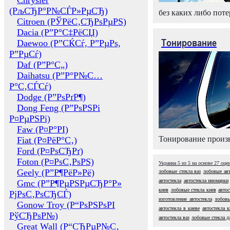
Chrysler
(РљСЂР°Р№СЃР»РµСЂ)
без каких либо поте
Citroen (РЎРёС‚СЂРѕРµРЅ)
Dacia (Р”Р°С‡РёСЏ)
Тонирование
Daewoo (Р”СЌСѓ, Р”РµРѕ,
Р”РµСѓ)
Daf (Р”Р°С„)
Daihatsu (Р”Р°Р№С…
Р°С‚СЃСѓ)
Dodge (Р”РѕРґР¶)
Dong Feng (Р”РѕРЅРі
Р¤РµРЅРі)
Faw (Р¤Р°РІ)
Тонирование произв
Fiat (Р¤РёР°С‚)
Ford (Р¤РѕСЂРґ)
Foton (Р¤РѕС‚РѕРЅ)
Украина
5
из
5
на основе
27
оце
Geely (Р”Р¶РёР»Рё)
лобовые стекла ваз
лобовые авт
автостекла
автостекла иномарки
Gmc (Р”Р¶РµРЅРµСЂР°Р»
киев
лобовые стекла киев
автос
РјРѕС‚РѕСЂСЃ)
изготовление автостекла
лобовы
Gonow Troy (Р“РѕРЅРѕРІ
автостекла в киеве
автостекла к
РўСЂРѕР№)
автостекла ваз
лобовые стекла д
Great Wall (Р“СЂРµР№С‚