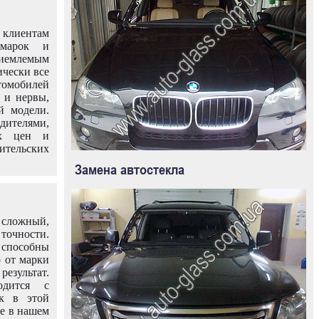
клиентам
омарок и
иемлемым
ически все
омобилей
 и нервы,
й модели.
дителями,
ых цен и
тельских
Замена автостекла
 сложный,
очности.
способны
о от марки
езультат.
одится с
к в этой
ле в нашем