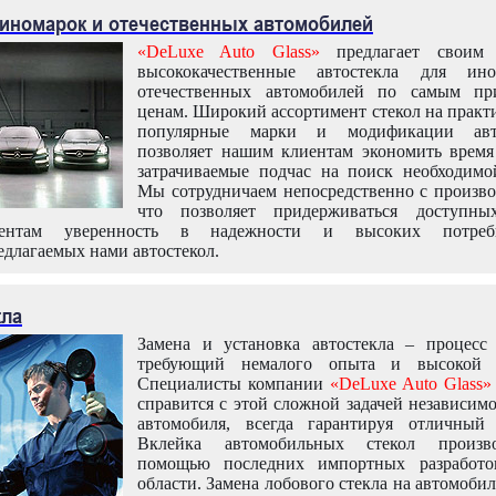
 иномарок и отечественных автомобилей
«DeLuxe Auto Glass»
предлагает своим 
высококачественные автостекла для ин
отечественных автомобилей по самым пр
ценам. Широкий ассортимент стекол на практ
популярные марки и модификации авт
позволяет нашим клиентам экономить время
затрачиваемые подчас на поиск необходимо
Мы сотрудничаем непосредственно с произво
что позволяет придерживаться доступн
иентам уверенность в надежности и высоких потреби
едлагаемых нами автостекол.
кла
Замена и установка автостекла – процесс
требующий немалого опыта и высокой т
Специалисты компании
«DeLuxe Auto Glass»
справится с этой сложной задачей независим
автомобиля, всегда гарантируя отличный р
Вклейка автомобильных стекол произв
помощью последних импортных разработо
области. Замена лобового стекла на автомоби