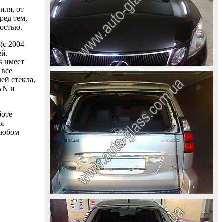
иля, от
ред тем,
ностью.
(с 2004
ей.
s имеет
 все
ей стекла,
AAN и
боте
ля
 любом