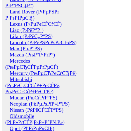
Р›Р°РЅС‡Р°)
Land Rover (Р›РµРЅРґ
Р РѕРІРµСЂ)
Lexus (Р›РµРєСЃСѓСЃ)
Liaz (Р›РёР°Р·)
Lifan (Р›РёС„Р°РЅ)
Lincoln (Р›РёРЅРєРѕР»СЊРЅ)
Man (РњР°РЅ)
Mazda (РњР°Р·РґР°)
Mercedes
(РњРµСЂСЃРµРґРµСЃ)
Mercury (РњРµСЂРєСѓСЂРё)
Mitsubishi
(РњРёС‚СЃСѓР±РёСЃРё,
РњРёС†СѓР±РёСЃРё)
Mudan (РњСѓРґР°РЅ)
Neoplan (РќРµРѕРїР»Р°РЅ)
Nissan (РќРёСЃСЃР°РЅ)
Oldsmobile
(РћР»РґСЃРјРѕР±Р°Р№Р»)
Opel (РћРїРµР»СЊ)