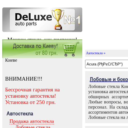
Меняем стекла, как лампочки!
Автостекло »
Заказать установку автостекла в
Киеве
ВНИМАНИЕ!!!
Лобовые и боко
Лобовые стекла Кие
Бессрочная гарантия на
установка автостек
установку автостекла!
обширных ассортим
Установка от 250 грн.
Любые вопросы, во
персонал. На скла
ассортиментов автос
Автостекла
Лобовые стекла на 
Продажа автостекла
Лобовые стекла