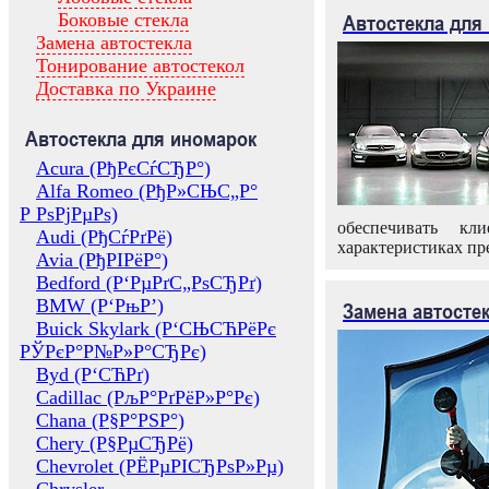
Боковые стекла
Автостекла для
Замена автостекла
Тонирование автостекол
Доставка по Украине
Автостекла для иномарок
Acura (РђРєСѓСЂР°)
Alfa Romeo (РђР»СЊС„Р°
Р РѕРјРµРѕ)
обеспечивать кл
Audi (РђСѓРґРё)
характеристиках пр
Avia (РђРІРёР°)
Bedford (Р‘РµРґС„РѕСЂРґ)
BMW (Р‘РњР’)
Замена автосте
Buick Skylark (Р‘СЊСЋРёРє
РЎРєР°Р№Р»Р°СЂРє)
Byd (Р‘СЋРґ)
Cadillac (РљР°РґРёР»Р°Рє)
Chana (Р§Р°РЅР°)
Chery (Р§РµСЂРё)
Chevrolet (РЁРµРІСЂРѕР»Рµ)