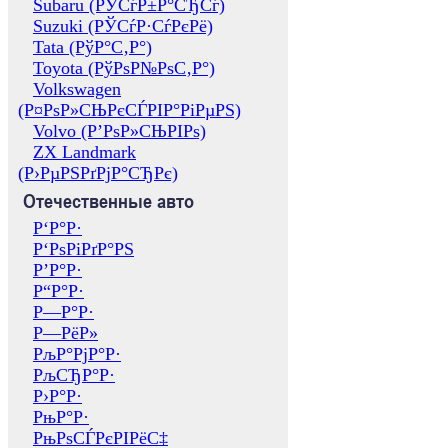
Subaru (РЎСѓР±Р°СЂСѓ)
Suzuki (РЎСѓР·СѓРєРё)
Tata (РўР°С‚Р°)
Toyota (РўРѕР№РѕС‚Р°)
Volkswagen
(Р¤РѕР»СЊРєСЃРІР°РіРµРЅ)
Volvo (Р’РѕР»СЊРІРѕ)
ZX Landmark
(Р›РµРЅРґРјР°СЂРє)
Отечественные авто
Р‘Р°Р·
Р‘РѕРіРґР°РЅ
Р’Р°Р·
Р“Р°Р·
Р—Р°Р·
Р—РёР»
РљР°РјР°Р·
РљСЂР°Р·
Р›Р°Р·
РњР°Р·
РњРѕСЃРєРІРёС‡