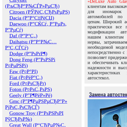
Chrysler
«DeLuxe Auto Glas
(РљСЂР°Р№СЃР»РµСЂ)
клиентам высококач
Citroen (РЎРёС‚СЂРѕРµРЅ)
для иномарок 
автомобилей по
Dacia (Р”Р°С‡РёСЏ)
ценам. Широкий ас
Daewoo (Р”СЌСѓ, Р”РµРѕ,
практически все 
Р”РµСѓ)
модификации авт
Daf (Р”Р°С„)
нашим клиентам 
Daihatsu (Р”Р°Р№С…
нервы, затрачивае
Р°С‚СЃСѓ)
необходимой моде
непосредственно с 
Dodge (Р”РѕРґР¶)
позволяет придержи
Dong Feng (Р”РѕРЅРі
и обеспечивать кл
Р¤РµРЅРі)
надежности и высо
Faw (Р¤Р°РІ)
характеристиках
Fiat (Р¤РёР°С‚)
автостекол.
Ford (Р¤РѕСЂРґ)
Foton (Р¤РѕС‚РѕРЅ)
Замена автосте
Geely (Р”Р¶РёР»Рё)
Gmc (Р”Р¶РµРЅРµСЂР°Р»
РјРѕС‚РѕСЂСЃ)
Gonow Troy (Р“РѕРЅРѕРІ
РўСЂРѕР№)
Great Wall (Р“СЂРµР№С‚