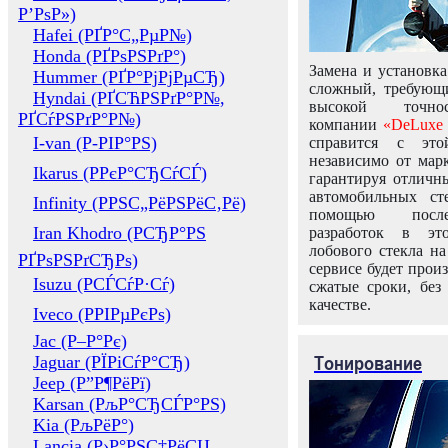
Р’РѕР»)
Hafei (РҐР°С„РµР№)
Honda (РҐРѕРЅРґР°)
Замена и установка
Hummer (РҐР°РјРјРµСЂ)
сложный, требующ
Hyndai (РҐСЋРЅРґР°Р№,
высокой точно
РҐСѓРЅРґР°Р№)
компании
«DeLuxe 
I-van (Р-РІР°РЅ)
справится с это
независимо от марк
Ikarus (РРєР°СЂСѓСЃ)
гарантируя отличны
автомобильных ст
Infinity (РРЅС„РёРЅРёС‚Рё)
помощью посл
Iran Khodro (РСЂР°РЅ
разработок в эт
лобового стекла н
РҐРѕРЅРґСЂРѕ)
сервисе будет прои
Isuzu (РСЃСѓР·Сѓ)
сжатые сроки, без
качестве.
Iveco (РРІРµРєРѕ)
Jac (Р–Р°Рє)
Тонирование
Jaguar (РЇРіСѓР°СЂ)
Jeep (Р”Р¶РёРї)
Karsan (РљР°СЂСЃР°РЅ)
Kia (РљРёР°)
Lancia (Р›Р°РЅС‡РёСЏ,