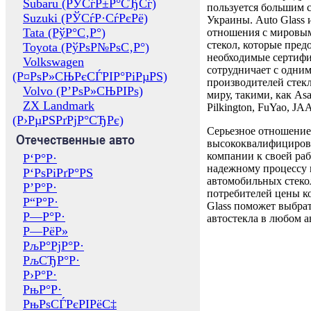
Subaru (РЎСѓР±Р°СЂСѓ)
пользуется большим 
Suzuki (РЎСѓР·СѓРєРё)
Украины. Auto Glass
Tata (РўР°С‚Р°)
отношения с мировы
стекол, которые пред
Toyota (РўРѕР№РѕС‚Р°)
необходимые сертиф
Volkswagen
сотрудничает с одни
(Р¤РѕР»СЊРєСЃРІР°РіРµРЅ)
производителей стекл
Volvo (Р’РѕР»СЊРІРѕ)
миру, такими, как Asa
ZX Landmark
Pilkington, FuYao, 
(Р›РµРЅРґРјР°СЂРє)
Серьезное отношение
Отечественные авто
высококвалифициров
компании к своей раб
Р‘Р°Р·
надежному процессу 
Р‘РѕРіРґР°РЅ
автомобильных стекол
Р’Р°Р·
потребителей цены к
Р“Р°Р·
Glass поможет выбрат
Р—Р°Р·
автостекла в любом а
Р—РёР»
РљР°РјР°Р·
РљСЂР°Р·
Р›Р°Р·
РњР°Р·
РњРѕСЃРєРІРёС‡