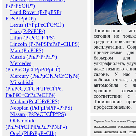
Р›Р°РЅС‡Р°)
Land Rover (Р›РµРЅРґ
Р РѕРІРµСЂ)
Lexus (Р›РµРєСЃСѓСЃ)
Тонирование авт
Liaz (Р›РёР°Р·)
сегодня не толь
Lifan (Р›РёС„Р°РЅ)
средство повышени
Lincoln (Р›РёРЅРєРѕР»СЊРЅ)
эксплуатации. Сов
Man (РњР°РЅ)
применяемые для
Mazda (РњР°Р·РґР°)
барьером для 
Mercedes
ультрафиолета, ул
даже немного сни
(РњРµСЂСЃРµРґРµСЃ)
салоне. У нас м
Mercury (РњРµСЂРєСѓСЂРё)
лобовые стекла, за
Mitsubishi
автомобиля с л
(РњРёС‚СЃСѓР±РёСЃРё,
уровнем затем
РњРёС†СѓР±РёСЃРё)
соответствии с 
Mudan (РњСѓРґР°РЅ)
Тонирование про
профессионально.
Neoplan (РќРµРѕРїР»Р°РЅ)
Nissan (РќРёСЃСЃР°РЅ)
Oldsmobile
Украина
5
из
5
на основе
27
оце
(РћР»РґСЃРјРѕР±Р°Р№Р»)
автостекла пежо
оригинальные
замена автостекла киев
купит
Opel (РћРїРµР»СЊ)