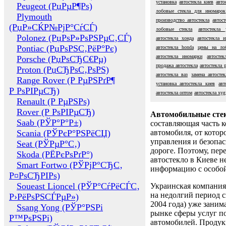
установка
автостекла киев
авто
Peugeot (РџРµР¶Рѕ)
лобовые стекла для иномарок
Plymouth
производство автостекла
автос
(РџР»СЌР№РјР°СѓСЃ)
лобовые стекла
автостекла 
Polonez (РџРѕР»РѕРЅРµС‚СЃ)
автостекла хонда
автостекла 
Pontiac (РџРѕРЅС‚РёР°Рє)
автостекла honda
цены на ло
автостекла иномарки
автосте
Porsche (РџРѕСЂС€Рµ)
продажа автостекла
автостекла p
Proton (РџСЂРѕС‚РѕРЅ)
автостекла ваз
замена автостек
Range Rover (Р РµРЅРґР¶
установка автостекла киев
авт
Р РѕРІРµСЂ)
автостекла оптом
автостекла xyg
Renault (Р РµРЅРѕ)
Rover (Р РѕРІРµСЂ)
Автомобильные сте
Saab (РЎР°Р°Р±)
составляющая часть 
Scania (РЎРєР°РЅРёСЏ)
автомобиля, от котор
управления и безопа
Seat (РЎРµР°С‚)
дороге. Поэтому, пере
Skoda (РЁРєРѕРґР°)
автостекло в Киеве н
Smart Fortwo (РЎРјР°СЂС‚
информацию с особо
Р¤РѕСЂРІРѕ)
Soueast Lioncel (РЎР°СѓРёСЃС‚
Украинская компания 
на недолгий период с
Р›РёРѕРЅСЃРµР»)
2004 года) уже заним
Ssang Yong (РЎР°РЅРі
рынке сферы услуг п
Р™РѕРЅРі)
автомобилей. Проду