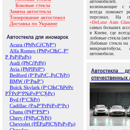
автомобилей.
Боковые стекла
возникающие с в
Замена автостекла
всегда поможет 
Тонирование автостекол
персонал. На ск
«DeLuxe Auto Glas
Доставка по Украине
самых больших ассо
в Киеве, где всег
Автостекла для иномарок
лобовые стекла (авт
Лобовые стекла на 
Acura (РђРєСѓСЂР°)
микроавтобусы, 
Alfa Romeo (РђР»СЊС„Р°
автомобили.
Р РѕРјРµРѕ)
Audi (РђСѓРґРё)
Avia (РђРІРёР°)
Автостекла 
Bedford (Р‘РµРґС„РѕСЂРґ)
отечественных 
BMW (Р‘РњР’)
Buick Skylark (Р‘СЊСЋРёРє
РЎРєР°Р№Р»Р°СЂРє)
Byd (Р‘СЋРґ)
Cadillac (РљР°РґРёР»Р°Рє)
Chana (Р§Р°РЅР°)
Chery (Р§РµСЂРё)
Chevrolet (РЁРµРІСЂРѕР»Рµ)