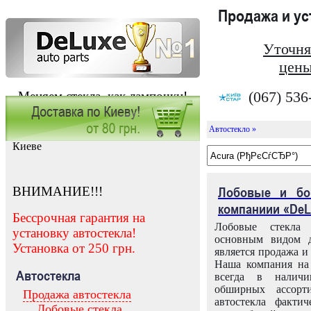
Продажа и у
Уточня
цены
(067) 536
Меняем стекла, как лампочки!
Автостекло »
Заказать установку автостекла в
Киеве
ВНИМАНИЕ!!!
Лобовые и бо
компаниии «DeL
Бессрочная гарантия на
Лобовые стекла
установку автостекла!
основным видом д
Установка от 250 грн.
является продажа и 
Наша компания на 
Автостекла
всегда в налич
обширных ассорт
Продажа автостекла
автостекла факти
Лобовые стекла