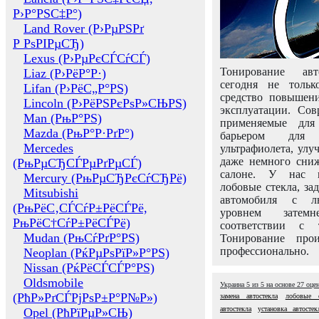
Р›Р°РЅС‡Р°)
Land Rover (Р›РµРЅРґ
Р РѕРІРµСЂ)
Lexus (Р›РµРєСЃСѓСЃ)
Тонирование авт
Liaz (Р›РёР°Р·)
сегодня не толь
Lifan (Р›РёС„Р°РЅ)
средство повышени
Lincoln (Р›РёРЅРєРѕР»СЊРЅ)
эксплуатации. Сов
Man (РњР°РЅ)
применяемые для
Mazda (РњР°Р·РґР°)
барьером для 
Mercedes
ультрафиолета, ул
даже немного сни
(РњРµСЂСЃРµРґРµСЃ)
салоне. У нас м
Mercury (РњРµСЂРєСѓСЂРё)
лобовые стекла, за
Mitsubishi
автомобиля с л
(РњРёС‚СЃСѓР±РёСЃРё,
уровнем затем
РњРёС†СѓР±РёСЃРё)
соответствии с 
Mudan (РњСѓРґР°РЅ)
Тонирование про
профессионально.
Neoplan (РќРµРѕРїР»Р°РЅ)
Nissan (РќРёСЃСЃР°РЅ)
Oldsmobile
Украина
5
из
5
на основе
27
оце
(РћР»РґСЃРјРѕР±Р°Р№Р»)
замена автостекла
лобовые 
автостекла
установка автосте
Opel (РћРїРµР»СЊ)