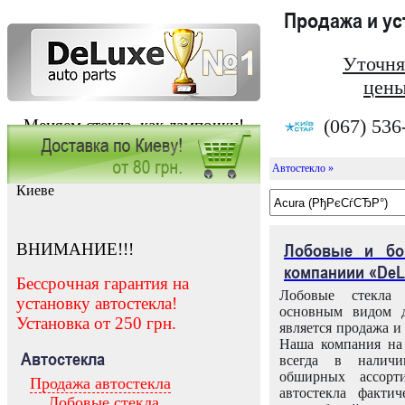
Продажа и у
Уточня
цены
(067) 536
Меняем стекла, как лампочки!
Автостекло »
Заказать установку автостекла в
Киеве
ВНИМАНИЕ!!!
Лобовые и бо
компаниии «DeL
Бессрочная гарантия на
Лобовые стекла
установку автостекла!
основным видом д
Установка от 250 грн.
является продажа и 
Наша компания на 
Автостекла
всегда в налич
обширных ассорт
Продажа автостекла
автостекла факти
Лобовые стекла