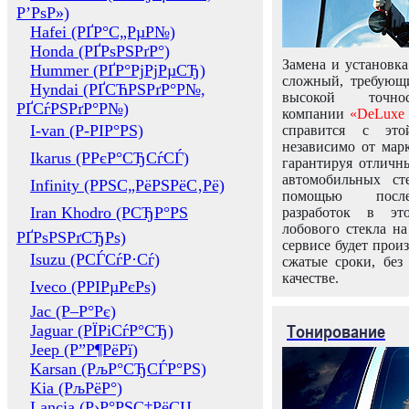
Р’РѕР»)
Hafei (РҐР°С„РµР№)
Honda (РҐРѕРЅРґР°)
Замена и установка
Hummer (РҐР°РјРјРµСЂ)
сложный, требующ
Hyndai (РҐСЋРЅРґР°Р№,
высокой точно
РҐСѓРЅРґР°Р№)
компании
«DeLuxe 
I-van (Р-РІР°РЅ)
справится с это
независимо от марк
Ikarus (РРєР°СЂСѓСЃ)
гарантируя отличны
автомобильных ст
Infinity (РРЅС„РёРЅРёС‚Рё)
помощью посл
Iran Khodro (РСЂР°РЅ
разработок в эт
лобового стекла н
РҐРѕРЅРґСЂРѕ)
сервисе будет прои
Isuzu (РСЃСѓР·Сѓ)
сжатые сроки, без
качестве.
Iveco (РРІРµРєРѕ)
Jac (Р–Р°Рє)
Тонирование
Jaguar (РЇРіСѓР°СЂ)
Jeep (Р”Р¶РёРї)
Karsan (РљР°СЂСЃР°РЅ)
Kia (РљРёР°)
Lancia (Р›Р°РЅС‡РёСЏ,