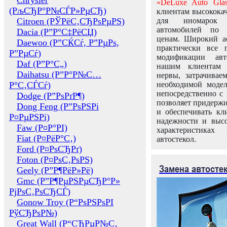
Chrysler
«DeLuxe Auto Glas
(РљСЂР°Р№СЃР»РµСЂ)
клиентам высококач
Citroen (РЎРёС‚СЂРѕРµРЅ)
для иномарок 
автомобилей по
Dacia (Р”Р°С‡РёСЏ)
ценам. Широкий ас
Daewoo (Р”СЌСѓ, Р”РµРѕ,
практически все 
Р”РµСѓ)
модификации авт
Daf (Р”Р°С„)
нашим клиентам 
Daihatsu (Р”Р°Р№С…
нервы, затрачивае
Р°С‚СЃСѓ)
необходимой моде
непосредственно с 
Dodge (Р”РѕРґР¶)
позволяет придержи
Dong Feng (Р”РѕРЅРі
и обеспечивать кл
Р¤РµРЅРі)
надежности и высо
Faw (Р¤Р°РІ)
характеристиках
Fiat (Р¤РёР°С‚)
автостекол.
Ford (Р¤РѕСЂРґ)
Foton (Р¤РѕС‚РѕРЅ)
Замена автосте
Geely (Р”Р¶РёР»Рё)
Gmc (Р”Р¶РµРЅРµСЂР°Р»
РјРѕС‚РѕСЂСЃ)
Gonow Troy (Р“РѕРЅРѕРІ
РўСЂРѕР№)
Great Wall (Р“СЂРµР№С‚