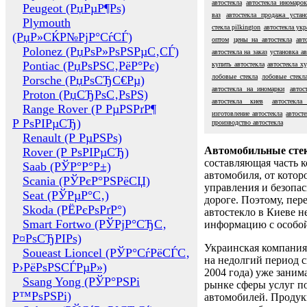
автостекла
автостекла иномаро
Peugeot (РџРµР¶Рѕ)
ваз
автостекла продажа устан
Plymouth
стекла pilkington
автостекла укр
(РџР»СЌР№РјР°СѓСЃ)
оптом
цены на автостекла
авт
Polonez (РџРѕР»РѕРЅРµС‚СЃ)
автостекла на заказ
установка ав
Pontiac (РџРѕРЅС‚РёР°Рє)
купить автостекла
автостекла x
лобовые стекла
лобовые стекл
Porsche (РџРѕСЂС€Рµ)
автостекла на иномарки
автос
Proton (РџСЂРѕС‚РѕРЅ)
автостекла киев
автостекла
Range Rover (Р РµРЅРґР¶
изготовление автостекла
автосте
Р РѕРІРµСЂ)
производство автостекла
Renault (Р РµРЅРѕ)
Автомобильные сте
Rover (Р РѕРІРµСЂ)
составляющая часть 
Saab (РЎР°Р°Р±)
автомобиля, от котор
Scania (РЎРєР°РЅРёСЏ)
управления и безопа
Seat (РЎРµР°С‚)
дороге. Поэтому, пере
Skoda (РЁРєРѕРґР°)
автостекло в Киеве н
Smart Fortwo (РЎРјР°СЂС‚
информацию с особо
Р¤РѕСЂРІРѕ)
Украинская компания 
Soueast Lioncel (РЎР°СѓРёСЃС‚
на недолгий период с
Р›РёРѕРЅСЃРµР»)
2004 года) уже заним
Ssang Yong (РЎР°РЅРі
рынке сферы услуг п
Р™РѕРЅРі)
автомобилей. Проду