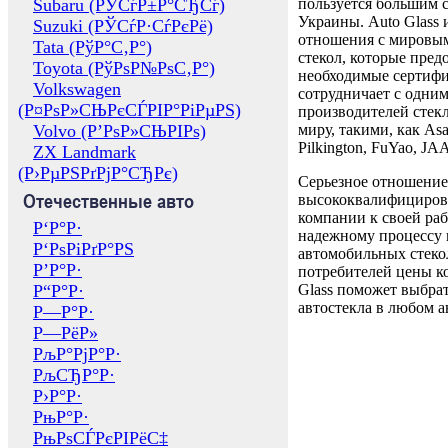
Subaru (РЎСѓР±Р°СЂСѓ)
пользуется большим 
Украины. Auto Glass
Suzuki (РЎСѓР·СѓРєРё)
отношения с мировы
Tata (РўР°С‚Р°)
стекол, которые пред
Toyota (РўРѕР№РѕС‚Р°)
необходимые сертиф
Volkswagen
сотрудничает с одни
(Р¤РѕР»СЊРєСЃРІР°РіРµРЅ)
производителей стекл
Volvo (Р’РѕР»СЊРІРѕ)
миру, такими, как Asa
Pilkington, FuYao, 
ZX Landmark
(Р›РµРЅРґРјР°СЂРє)
Серьезное отношение
Отечественные авто
высококвалифициров
компании к своей раб
Р‘Р°Р·
надежному процессу 
Р‘РѕРіРґР°РЅ
автомобильных стекол
Р’Р°Р·
потребителей цены к
Р“Р°Р·
Glass поможет выбрат
автостекла в любом а
Р—Р°Р·
Р—РёР»
РљР°РјР°Р·
РљСЂР°Р·
Р›Р°Р·
РњР°Р·
РњРѕСЃРєРІРёС‡