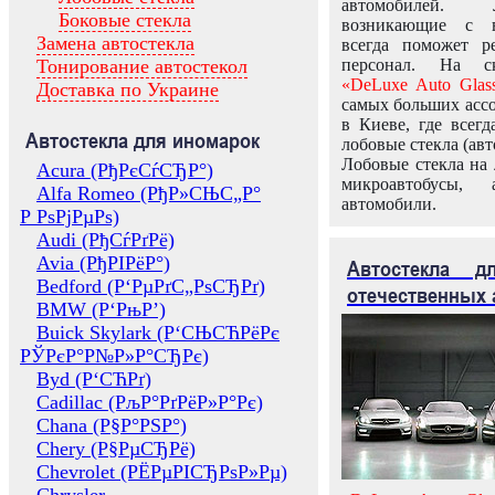
автомобилей.
Боковые стекла
возникающие с в
Замена автостекла
всегда поможет 
Тонирование автостекол
персонал. На ск
«DeLuxe Auto Glas
Доставка по Украине
самых больших ассо
в Киеве, где всег
Автостекла для иномарок
лобовые стекла (авт
Лобовые стекла на 
Acura (РђРєСѓСЂР°)
микроавтобусы, 
Alfa Romeo (РђР»СЊС„Р°
автомобили.
Р РѕРјРµРѕ)
Audi (РђСѓРґРё)
Avia (РђРІРёР°)
Автостекла 
Bedford (Р‘РµРґС„РѕСЂРґ)
отечественных 
BMW (Р‘РњР’)
Buick Skylark (Р‘СЊСЋРёРє
РЎРєР°Р№Р»Р°СЂРє)
Byd (Р‘СЋРґ)
Cadillac (РљР°РґРёР»Р°Рє)
Chana (Р§Р°РЅР°)
Chery (Р§РµСЂРё)
Chevrolet (РЁРµРІСЂРѕР»Рµ)