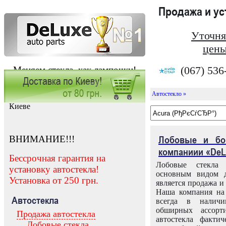
Продажа и у
Уточня
цены
(067) 536
Меняем стекла, как лампочки!
Автостекло »
Заказать установку автостекла в
Киеве
ВНИМАНИЕ!!!
Лобовые и бо
компаниии «DeL
Бессрочная гарантия на
Лобовые стекла
установку автостекла!
основным видом д
Установка от 250 грн.
является продажа и 
Наша компания на 
Автостекла
всегда в налич
обширных ассорт
Продажа автостекла
автостекла факти
Лобовые стекла