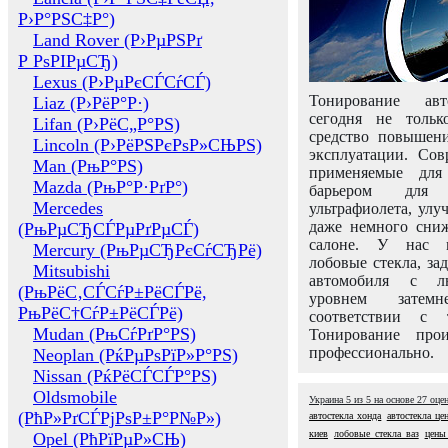
Р›Р°РЅС‡Р°)
Land Rover (Р›РµРЅРґ
Р РѕРІРµСЂ)
Lexus (Р›РµРєСЃСѓСЃ)
Тонирование авт
Liaz (Р›РёР°Р·)
сегодня не толь
Lifan (Р›РёС„Р°РЅ)
средство повышени
Lincoln (Р›РёРЅРєРѕР»СЊРЅ)
эксплуатации. Сов
Man (РњР°РЅ)
применяемые для
Mazda (РњР°Р·РґР°)
барьером для 
Mercedes
ультрафиолета, ул
даже немного сни
(РњРµСЂСЃРµРґРµСЃ)
салоне. У нас м
Mercury (РњРµСЂРєСѓСЂРё)
лобовые стекла, за
Mitsubishi
автомобиля с л
(РњРёС‚СЃСѓР±РёСЃРё,
уровнем затем
РњРёС†СѓР±РёСЃРё)
соответствии с 
Mudan (РњСѓРґР°РЅ)
Тонирование про
профессионально.
Neoplan (РќРµРѕРїР»Р°РЅ)
Nissan (РќРёСЃСЃР°РЅ)
Oldsmobile
Украина
5
из
5
на основе
27
оце
(РћР»РґСЃРјРѕР±Р°Р№Р»)
автостекла хонда
автостекла це
киев
лобовые стекла ваз
цены
Opel (РћРїРµР»СЊ)