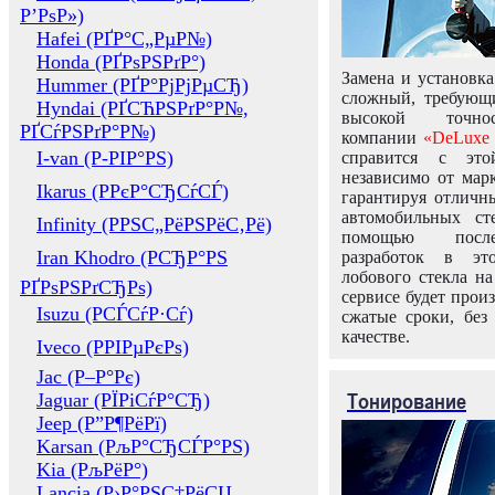
Р’РѕР»)
Hafei (РҐР°С„РµР№)
Honda (РҐРѕРЅРґР°)
Замена и установка
Hummer (РҐР°РјРјРµСЂ)
сложный, требующ
Hyndai (РҐСЋРЅРґР°Р№,
высокой точно
РҐСѓРЅРґР°Р№)
компании
«DeLuxe 
I-van (Р-РІР°РЅ)
справится с это
независимо от марк
Ikarus (РРєР°СЂСѓСЃ)
гарантируя отличны
автомобильных ст
Infinity (РРЅС„РёРЅРёС‚Рё)
помощью посл
Iran Khodro (РСЂР°РЅ
разработок в эт
лобового стекла н
РҐРѕРЅРґСЂРѕ)
сервисе будет прои
Isuzu (РСЃСѓР·Сѓ)
сжатые сроки, без
качестве.
Iveco (РРІРµРєРѕ)
Jac (Р–Р°Рє)
Тонирование
Jaguar (РЇРіСѓР°СЂ)
Jeep (Р”Р¶РёРї)
Karsan (РљР°СЂСЃР°РЅ)
Kia (РљРёР°)
Lancia (Р›Р°РЅС‡РёСЏ,