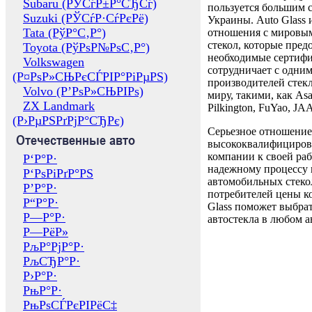
Subaru (РЎСѓР±Р°СЂСѓ)
пользуется большим 
Suzuki (РЎСѓР·СѓРєРё)
Украины. Auto Glass
Tata (РўР°С‚Р°)
отношения с мировы
стекол, которые пред
Toyota (РўРѕР№РѕС‚Р°)
необходимые сертиф
Volkswagen
сотрудничает с одни
(Р¤РѕР»СЊРєСЃРІР°РіРµРЅ)
производителей стекл
Volvo (Р’РѕР»СЊРІРѕ)
миру, такими, как Asa
ZX Landmark
Pilkington, FuYao, 
(Р›РµРЅРґРјР°СЂРє)
Серьезное отношение
Отечественные авто
высококвалифициров
компании к своей раб
Р‘Р°Р·
надежному процессу 
Р‘РѕРіРґР°РЅ
автомобильных стекол
Р’Р°Р·
потребителей цены к
Р“Р°Р·
Glass поможет выбрат
Р—Р°Р·
автостекла в любом а
Р—РёР»
РљР°РјР°Р·
РљСЂР°Р·
Р›Р°Р·
РњР°Р·
РњРѕСЃРєРІРёС‡