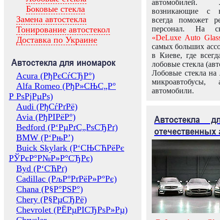
автомобилей.
Боковые стекла
возникающие с в
Замена автостекла
всегда поможет 
Тонирование автостекол
персонал. На ск
«DeLuxe Auto Glas
Доставка по Украине
самых больших ассо
в Киеве, где всег
Автостекла для иномарок
лобовые стекла (авт
Лобовые стекла на 
Acura (РђРєСѓСЂР°)
микроавтобусы, 
Alfa Romeo (РђР»СЊС„Р°
автомобили.
Р РѕРјРµРѕ)
Audi (РђСѓРґРё)
Avia (РђРІРёР°)
Автостекла 
Bedford (Р‘РµРґС„РѕСЂРґ)
отечественных 
BMW (Р‘РњР’)
Buick Skylark (Р‘СЊСЋРёРє
РЎРєР°Р№Р»Р°СЂРє)
Byd (Р‘СЋРґ)
Cadillac (РљР°РґРёР»Р°Рє)
Chana (Р§Р°РЅР°)
Chery (Р§РµСЂРё)
Chevrolet (РЁРµРІСЂРѕР»Рµ)