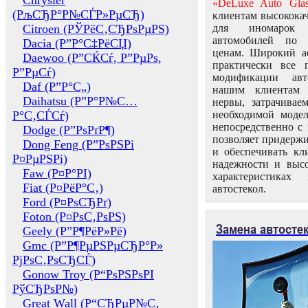
Chrysler
«DeLuxe Auto Glas
(РљСЂР°Р№СЃР»РµСЂ)
клиентам высококач
Citroen (РЎРёС‚СЂРѕРµРЅ)
для иномарок 
автомобилей по
Dacia (Р”Р°С‡РёСЏ)
ценам. Широкий ас
Daewoo (Р”СЌСѓ, Р”РµРѕ,
практически все 
Р”РµСѓ)
модификации авт
Daf (Р”Р°С„)
нашим клиентам 
Daihatsu (Р”Р°Р№С…
нервы, затрачивае
Р°С‚СЃСѓ)
необходимой моде
непосредственно с 
Dodge (Р”РѕРґР¶)
позволяет придержи
Dong Feng (Р”РѕРЅРі
и обеспечивать кл
Р¤РµРЅРі)
надежности и высо
Faw (Р¤Р°РІ)
характеристиках
Fiat (Р¤РёР°С‚)
автостекол.
Ford (Р¤РѕСЂРґ)
Foton (Р¤РѕС‚РѕРЅ)
Замена автосте
Geely (Р”Р¶РёР»Рё)
Gmc (Р”Р¶РµРЅРµСЂР°Р»
РјРѕС‚РѕСЂСЃ)
Gonow Troy (Р“РѕРЅРѕРІ
РўСЂРѕР№)
Great Wall (Р“СЂРµР№С‚