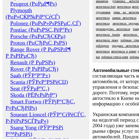
иномарок
установка автост
Peugeot (РџРµР¶Рѕ)
автостекла ford
автостекла
авто
Plymouth
грузовиков
цены на автосте
(РџР»СЌР№РјР°СѓСЃ)
автостекла
замена автостекла
Polonez (РџРѕР»РѕРЅРµС‚СЃ)
автостекла
автостекла продаж
Pontiac (РџРѕРЅС‚РёР°Рє)
производство автостекла
тони
автостекла honda
автостекла
Porsche (РџРѕСЂС€Рµ)
автостекла пежо
лобовые сте
Proton (РџСЂРѕС‚РѕРЅ)
pilkington
продажа автостекл
Range Rover (Р РµРЅРґР¶
автостекла
автостекла в киеве
Р РѕРІРµСЂ)
ваз
лобовые стекла киев
лобовы
Renault (Р РµРЅРѕ)
Rover (Р РѕРІРµСЂ)
Автомобильные сте
Saab (РЎР°Р°Р±)
составляющая часть 
Scania (РЎРєР°РЅРёСЏ)
автомобиля, от котор
управления и безопа
Seat (РЎРµР°С‚)
дороге. Поэтому, пере
Skoda (РЁРєРѕРґР°)
автостекло в Киеве н
Smart Fortwo (РЎРјР°СЂС‚
информацию с особо
Р¤РѕСЂРІРѕ)
Soueast Lioncel (РЎР°СѓРёСЃС‚
Украинская компания 
на недолгий период с
Р›РёРѕРЅСЃРµР»)
2004 года) уже заним
Ssang Yong (РЎР°РЅРі
рынке сферы услуг п
Р™РѕРЅРі)
автомобилей. Проду