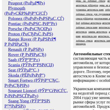
цены на лобовые стекла
ав
Peugeot (РџРµР¶Рѕ)
автостекла pilkington
цены на а
Plymouth
установка автостекла киев
лобо
(РџР»СЌР№РјР°СѓСЃ)
лобовые стекла для грузовико
Polonez (РџРѕР»РѕРЅРµС‚СЃ)
стекла pilkington
изготовление а
Pontiac (РџРѕРЅС‚РёР°Рє)
ford
лобовые автостекла
автосте
лобовые стекла киев
автостекла
Porsche (РџРѕСЂС€Рµ)
автостекла
замена автостекла
а
Proton (РџСЂРѕС‚РѕРЅ)
киев
автостекла ваз
автостекла
Range Rover (Р РµРЅРґР¶
лобовые стекла
автостекла ки
Р РѕРІРµСЂ)
иномарок
Renault (Р РµРЅРѕ)
Автомобильные сте
Rover (Р РѕРІРµСЂ)
составляющая часть 
Saab (РЎР°Р°Р±)
автомобиля, от котор
Scania (РЎРєР°РЅРёСЏ)
управления и безопа
Seat (РЎРµР°С‚)
дороге. Поэтому, пере
Skoda (РЁРєРѕРґР°)
автостекло в Киеве н
Smart Fortwo (РЎРјР°СЂС‚
информацию с особо
Р¤РѕСЂРІРѕ)
Украинская компания 
Soueast Lioncel (РЎР°СѓРёСЃС‚
на недолгий период с
Р›РёРѕРЅСЃРµР»)
2004 года) уже заним
Ssang Yong (РЎР°РЅРі
рынке сферы услуг п
Р™РѕРЅРі)
автомобилей. Проду