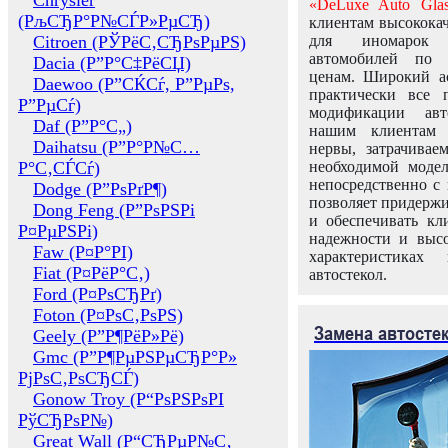
Chrysler
«DeLuxe Auto Glas
(РљСЂР°Р№СЃР»РµСЂ)
клиентам высококач
Citroen (РЎРёС‚СЂРѕРµРЅ)
для иномарок 
автомобилей по
Dacia (Р”Р°С‡РёСЏ)
ценам. Широкий ас
Daewoo (Р”СЌСѓ, Р”РµРѕ,
практически все 
Р”РµСѓ)
модификации авт
Daf (Р”Р°С„)
нашим клиентам 
Daihatsu (Р”Р°Р№С…
нервы, затрачивае
Р°С‚СЃСѓ)
необходимой моде
непосредственно с 
Dodge (Р”РѕРґР¶)
позволяет придержи
Dong Feng (Р”РѕРЅРі
и обеспечивать кл
Р¤РµРЅРі)
надежности и высо
Faw (Р¤Р°РІ)
характеристиках
Fiat (Р¤РёР°С‚)
автостекол.
Ford (Р¤РѕСЂРґ)
Foton (Р¤РѕС‚РѕРЅ)
Замена автосте
Geely (Р”Р¶РёР»Рё)
Gmc (Р”Р¶РµРЅРµСЂР°Р»
РјРѕС‚РѕСЂСЃ)
Gonow Troy (Р“РѕРЅРѕРІ
РўСЂРѕР№)
Great Wall (Р“СЂРµР№С‚