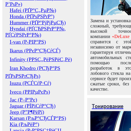
Р’РѕР»)
Hafei (РҐР°С„РµР№)
Honda (РҐРѕРЅРґР°)
Замена и установка
Hummer (РҐР°РјРјРµСЂ)
сложный, требующ
Hyndai (РҐСЋРЅРґР°Р№,
высокой точно
РҐСѓРЅРґР°Р№)
компании
«DeLuxe 
I-van (Р-РІР°РЅ)
справится с это
независимо от марк
Ikarus (РРєР°СЂСѓСЃ)
гарантируя отличны
автомобильных ст
Infinity (РРЅС„РёРЅРёС‚Рё)
помощью посл
Iran Khodro (РСЂР°РЅ
разработок в эт
лобового стекла н
РҐРѕРЅРґСЂРѕ)
сервисе будет прои
Isuzu (РСЃСѓР·Сѓ)
сжатые сроки, без
качестве.
Iveco (РРІРµРєРѕ)
Jac (Р–Р°Рє)
Тонирование
Jaguar (РЇРіСѓР°СЂ)
Jeep (Р”Р¶РёРї)
Karsan (РљР°СЂСЃР°РЅ)
Kia (РљРёР°)
Lancia (Р›Р°РЅС‡РёСЏ,