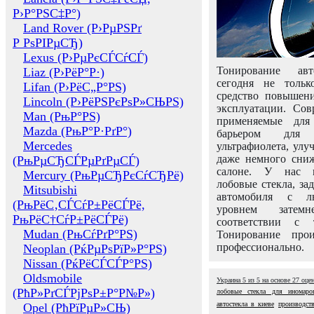
Р›Р°РЅС‡Р°)
Land Rover (Р›РµРЅРґ
Р РѕРІРµСЂ)
Lexus (Р›РµРєСЃСѓСЃ)
Тонирование авт
Liaz (Р›РёР°Р·)
сегодня не толь
Lifan (Р›РёС„Р°РЅ)
средство повышени
Lincoln (Р›РёРЅРєРѕР»СЊРЅ)
эксплуатации. Сов
Man (РњР°РЅ)
применяемые для
Mazda (РњР°Р·РґР°)
барьером для 
Mercedes
ультрафиолета, ул
даже немного сни
(РњРµСЂСЃРµРґРµСЃ)
салоне. У нас м
Mercury (РњРµСЂРєСѓСЂРё)
лобовые стекла, за
Mitsubishi
автомобиля с л
(РњРёС‚СЃСѓР±РёСЃРё,
уровнем затем
РњРёС†СѓР±РёСЃРё)
соответствии с 
Mudan (РњСѓРґР°РЅ)
Тонирование про
профессионально.
Neoplan (РќРµРѕРїР»Р°РЅ)
Nissan (РќРёСЃСЃР°РЅ)
Oldsmobile
Украина
5
из
5
на основе
27
оце
(РћР»РґСЃРјРѕР±Р°Р№Р»)
лобовые стекла для иномаро
автостекла в киеве
производств
Opel (РћРїРµР»СЊ)