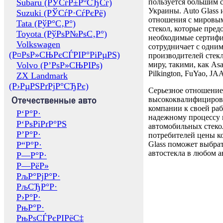
Subaru (РЎСѓР±Р°СЂСѓ)
пользуется большим 
Украины. Auto Glass
Suzuki (РЎСѓР·СѓРєРё)
отношения с мировы
Tata (РўР°С‚Р°)
стекол, которые пред
Toyota (РўРѕР№РѕС‚Р°)
необходимые сертиф
Volkswagen
сотрудничает с одни
(Р¤РѕР»СЊРєСЃРІР°РіРµРЅ)
производителей стекл
Volvo (Р’РѕР»СЊРІРѕ)
миру, такими, как Asa
Pilkington, FuYao, 
ZX Landmark
(Р›РµРЅРґРјР°СЂРє)
Серьезное отношение
Отечественные авто
высококвалифициров
компании к своей раб
Р‘Р°Р·
надежному процессу 
Р‘РѕРіРґР°РЅ
автомобильных стекол
Р’Р°Р·
потребителей цены к
Р“Р°Р·
Glass поможет выбрат
автостекла в любом а
Р—Р°Р·
Р—РёР»
РљР°РјР°Р·
РљСЂР°Р·
Р›Р°Р·
РњР°Р·
РњРѕСЃРєРІРёС‡