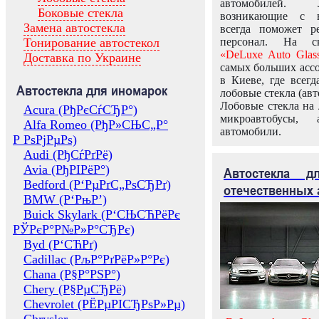
автомобилей.
Боковые стекла
возникающие с в
Замена автостекла
всегда поможет 
Тонирование автостекол
персонал. На ск
«DeLuxe Auto Glas
Доставка по Украине
самых больших ассо
в Киеве, где всег
Автостекла для иномарок
лобовые стекла (авт
Лобовые стекла на 
Acura (РђРєСѓСЂР°)
микроавтобусы, 
Alfa Romeo (РђР»СЊС„Р°
автомобили.
Р РѕРјРµРѕ)
Audi (РђСѓРґРё)
Avia (РђРІРёР°)
Автостекла 
Bedford (Р‘РµРґС„РѕСЂРґ)
отечественных 
BMW (Р‘РњР’)
Buick Skylark (Р‘СЊСЋРёРє
РЎРєР°Р№Р»Р°СЂРє)
Byd (Р‘СЋРґ)
Cadillac (РљР°РґРёР»Р°Рє)
Chana (Р§Р°РЅР°)
Chery (Р§РµСЂРё)
Chevrolet (РЁРµРІСЂРѕР»Рµ)