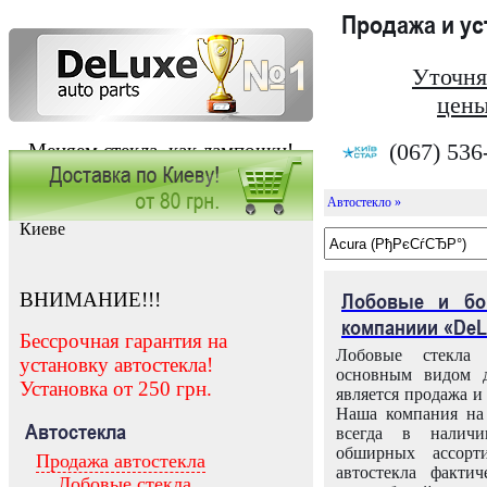
Продажа и у
Уточня
цены
(067) 536
Меняем стекла, как лампочки!
Автостекло »
Заказать установку автостекла в
Киеве
ВНИМАНИЕ!!!
Лобовые и бо
компаниии «DeL
Бессрочная гарантия на
Лобовые стекла
установку автостекла!
основным видом д
Установка от 250 грн.
является продажа и 
Наша компания на 
Автостекла
всегда в налич
обширных ассорт
Продажа автостекла
автостекла факти
Лобовые стекла