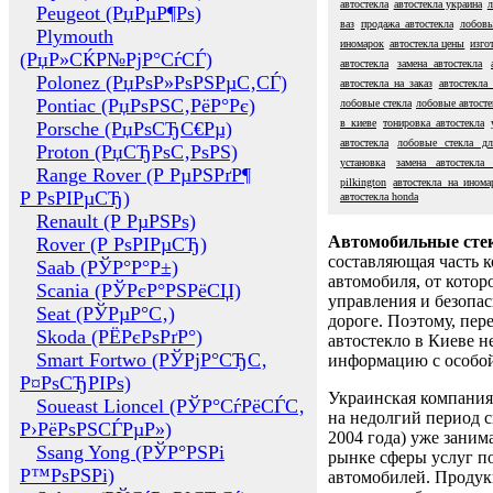
автостекла
автостекла украина
л
Peugeot (РџРµР¶Рѕ)
ваз
продажа автостекла
лобовы
Plymouth
иномарок
автостекла цены
изго
(РџР»СЌР№РјР°СѓСЃ)
автостекла
замена автостекла
Polonez (РџРѕР»РѕРЅРµС‚СЃ)
автостекла на заказ
автостекла
Pontiac (РџРѕРЅС‚РёР°Рє)
лобовые стекла
лобовые автосте
в киеве
тонировка автостекла
Porsche (РџРѕСЂС€Рµ)
автостекла
лобовые стекла дл
Proton (РџСЂРѕС‚РѕРЅ)
установка
замена автостекла
Range Rover (Р РµРЅРґР¶
pilkington
автостекла на инома
Р РѕРІРµСЂ)
автостекла honda
Renault (Р РµРЅРѕ)
Автомобильные сте
Rover (Р РѕРІРµСЂ)
составляющая часть 
Saab (РЎР°Р°Р±)
автомобиля, от котор
Scania (РЎРєР°РЅРёСЏ)
управления и безопа
Seat (РЎРµР°С‚)
дороге. Поэтому, пере
Skoda (РЁРєРѕРґР°)
автостекло в Киеве н
Smart Fortwo (РЎРјР°СЂС‚
информацию с особо
Р¤РѕСЂРІРѕ)
Украинская компания 
Soueast Lioncel (РЎР°СѓРёСЃС‚
на недолгий период с
Р›РёРѕРЅСЃРµР»)
2004 года) уже заним
Ssang Yong (РЎР°РЅРі
рынке сферы услуг п
Р™РѕРЅРі)
автомобилей. Проду