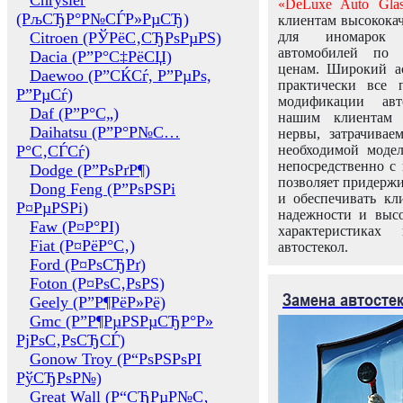
Chrysler
«DeLuxe Auto Glas
(РљСЂР°Р№СЃР»РµСЂ)
клиентам высококач
Citroen (РЎРёС‚СЂРѕРµРЅ)
для иномарок 
автомобилей по
Dacia (Р”Р°С‡РёСЏ)
ценам. Широкий ас
Daewoo (Р”СЌСѓ, Р”РµРѕ,
практически все 
Р”РµСѓ)
модификации авт
Daf (Р”Р°С„)
нашим клиентам 
Daihatsu (Р”Р°Р№С…
нервы, затрачивае
Р°С‚СЃСѓ)
необходимой моде
непосредственно с 
Dodge (Р”РѕРґР¶)
позволяет придержи
Dong Feng (Р”РѕРЅРі
и обеспечивать кл
Р¤РµРЅРі)
надежности и высо
Faw (Р¤Р°РІ)
характеристиках
Fiat (Р¤РёР°С‚)
автостекол.
Ford (Р¤РѕСЂРґ)
Foton (Р¤РѕС‚РѕРЅ)
Замена автосте
Geely (Р”Р¶РёР»Рё)
Gmc (Р”Р¶РµРЅРµСЂР°Р»
РјРѕС‚РѕСЂСЃ)
Gonow Troy (Р“РѕРЅРѕРІ
РўСЂРѕР№)
Great Wall (Р“СЂРµР№С‚