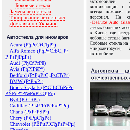
автомобилей.
Боковые стекла
возникающие с в
Замена автостекла
всегда поможет 
Тонирование автостекол
персонал. На ск
«DeLuxe Auto Glas
Доставка по Украине
самых больших ассо
в Киеве, где всег
Автостекла для иномарок
лобовые стекла (авт
Лобовые стекла на 
Acura (РђРєСѓСЂР°)
микроавтобусы, 
Alfa Romeo (РђР»СЊС„Р°
автомобили.
Р РѕРјРµРѕ)
Audi (РђСѓРґРё)
Avia (РђРІРёР°)
Автостекла 
Bedford (Р‘РµРґС„РѕСЂРґ)
отечественных 
BMW (Р‘РњР’)
Buick Skylark (Р‘СЊСЋРёРє
РЎРєР°Р№Р»Р°СЂРє)
Byd (Р‘СЋРґ)
Cadillac (РљР°РґРёР»Р°Рє)
Chana (Р§Р°РЅР°)
Chery (Р§РµСЂРё)
Chevrolet (РЁРµРІСЂРѕР»Рµ)