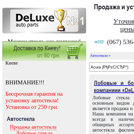
Продажа и у
Уточня
цены
(067) 536
Меняем стекла, как лампочки!
Автостекло »
Заказать установку автостекла в
Киеве
ВНИМАНИЕ!!!
Лобовые и бо
компаниии «DeL
Бессрочная гарантия на
Лобовые стекла
установку автостекла!
основным видом д
Установка от 250 грн.
является продажа и 
Наша компания на 
Автостекла
всегда в налич
обширных ассорт
Продажа автостекла
автостекла факти
Лобовые стекла