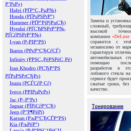
Р’РѕР»)
Hafei (РҐР°С„РµР№)
Honda (РҐРѕРЅРґР°)
Замена и установка
Hummer (РҐР°РјРјРµСЂ)
сложный, требующ
Hyndai (РҐСЋРЅРґР°Р№,
высокой точно
РҐСѓРЅРґР°Р№)
компании
«DeLuxe 
I-van (Р-РІР°РЅ)
справится с это
независимо от марк
Ikarus (РРєР°СЂСѓСЃ)
гарантируя отличны
автомобильных ст
Infinity (РРЅС„РёРЅРёС‚Рё)
помощью посл
Iran Khodro (РСЂР°РЅ
разработок в эт
лобового стекла н
РҐРѕРЅРґСЂРѕ)
сервисе будет прои
Isuzu (РСЃСѓР·Сѓ)
сжатые сроки, без
качестве.
Iveco (РРІРµРєРѕ)
Jac (Р–Р°Рє)
Тонирование
Jaguar (РЇРіСѓР°СЂ)
Jeep (Р”Р¶РёРї)
Karsan (РљР°СЂСЃР°РЅ)
Kia (РљРёР°)
Lancia (Р›Р°РЅС‡РёСЏ,