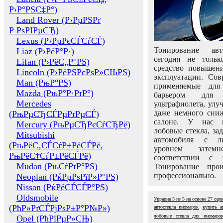
Р›Р°РЅС‡Р°)
Land Rover (Р›РµРЅРґ
Р РѕРІРµСЂ)
Lexus (Р›РµРєСЃСѓСЃ)
Тонирование авт
Liaz (Р›РёР°Р·)
сегодня не толь
Lifan (Р›РёС„Р°РЅ)
средство повышени
Lincoln (Р›РёРЅРєРѕР»СЊРЅ)
эксплуатации. Сов
Man (РњР°РЅ)
применяемые для
Mazda (РњР°Р·РґР°)
барьером для 
Mercedes
ультрафиолета, ул
даже немного сни
(РњРµСЂСЃРµРґРµСЃ)
салоне. У нас м
Mercury (РњРµСЂРєСѓСЂРё)
лобовые стекла, за
Mitsubishi
автомобиля с л
(РњРёС‚СЃСѓР±РёСЃРё,
уровнем затем
РњРёС†СѓР±РёСЃРё)
соответствии с 
Mudan (РњСѓРґР°РЅ)
Тонирование про
профессионально.
Neoplan (РќРµРѕРїР»Р°РЅ)
Nissan (РќРёСЃСЃР°РЅ)
Oldsmobile
Украина
5
из
5
на основе
27
оце
(РћР»РґСЃРјРѕР±Р°Р№Р»)
автостекла иномарок
купить а
лобовые стекла для иномаро
Opel (РћРїРµР»СЊ)