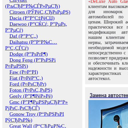
Chrysler
«DeLuxe Auto Glas
(РљСЂР°Р№СЃР»РµСЂ)
клиентам высококач
Citroen (РЎРёС‚СЂРѕРµРЅ)
для иномарок 
автомобилей по
Dacia (Р”Р°С‡РёСЏ)
ценам. Широкий ас
Daewoo (Р”СЌСѓ, Р”РµРѕ,
практически все 
Р”РµСѓ)
модификации авт
Daf (Р”Р°С„)
нашим клиентам 
Daihatsu (Р”Р°Р№С…
нервы, затрачивае
Р°С‚СЃСѓ)
необходимой моде
непосредственно с 
Dodge (Р”РѕРґР¶)
позволяет придержи
Dong Feng (Р”РѕРЅРі
и обеспечивать кл
Р¤РµРЅРі)
надежности и высо
Faw (Р¤Р°РІ)
характеристиках
Fiat (Р¤РёР°С‚)
автостекол.
Ford (Р¤РѕСЂРґ)
Foton (Р¤РѕС‚РѕРЅ)
Замена автосте
Geely (Р”Р¶РёР»Рё)
Gmc (Р”Р¶РµРЅРµСЂР°Р»
РјРѕС‚РѕСЂСЃ)
Gonow Troy (Р“РѕРЅРѕРІ
РўСЂРѕР№)
Great Wall (Р“СЂРµР№С‚