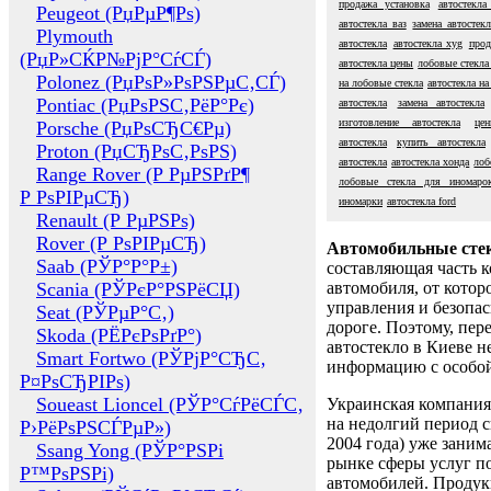
продажа установка
автостекла
Peugeot (РџРµР¶Рѕ)
автостекла ваз
замена автостек
Plymouth
автостекла
автостекла xyg
прод
(РџР»СЌР№РјР°СѓСЃ)
автостекла цены
лобовые стекла 
Polonez (РџРѕР»РѕРЅРµС‚СЃ)
на лобовые стекла
автостекла на
Pontiac (РџРѕРЅС‚РёР°Рє)
автостекла
замена автостекла
изготовление автостекла
це
Porsche (РџРѕСЂС€Рµ)
автостекла
купить автостекла
Proton (РџСЂРѕС‚РѕРЅ)
автостекла
автостекла хонда
лоб
Range Rover (Р РµРЅРґР¶
лобовые стекла для иномаро
Р РѕРІРµСЂ)
иномарки
автостекла ford
Renault (Р РµРЅРѕ)
Rover (Р РѕРІРµСЂ)
Автомобильные сте
Saab (РЎР°Р°Р±)
составляющая часть 
Scania (РЎРєР°РЅРёСЏ)
автомобиля, от котор
управления и безопа
Seat (РЎРµР°С‚)
дороге. Поэтому, пере
Skoda (РЁРєРѕРґР°)
автостекло в Киеве н
Smart Fortwo (РЎРјР°СЂС‚
информацию с особо
Р¤РѕСЂРІРѕ)
Soueast Lioncel (РЎР°СѓРёСЃС‚
Украинская компания 
на недолгий период с
Р›РёРѕРЅСЃРµР»)
2004 года) уже заним
Ssang Yong (РЎР°РЅРі
рынке сферы услуг п
Р™РѕРЅРі)
автомобилей. Проду