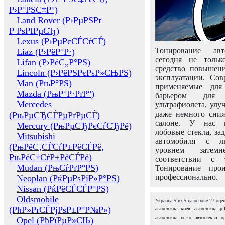
Р›Р°РЅС‡Р°)
Land Rover (Р›РµРЅРґ
Р РѕРІРµСЂ)
Lexus (Р›РµРєСЃСѓСЃ)
Тонирование авт
Liaz (Р›РёР°Р·)
сегодня не толь
Lifan (Р›РёС„Р°РЅ)
средство повышени
Lincoln (Р›РёРЅРєРѕР»СЊРЅ)
эксплуатации. Сов
Man (РњР°РЅ)
применяемые для
Mazda (РњР°Р·РґР°)
барьером для 
Mercedes
ультрафиолета, ул
даже немного сни
(РњРµСЂСЃРµРґРµСЃ)
салоне. У нас м
Mercury (РњРµСЂРєСѓСЂРё)
лобовые стекла, за
Mitsubishi
автомобиля с л
(РњРёС‚СЃСѓР±РёСЃРё,
уровнем затем
РњРёС†СѓР±РёСЃРё)
соответствии с 
Mudan (РњСѓРґР°РЅ)
Тонирование про
профессионально.
Neoplan (РќРµРѕРїР»Р°РЅ)
Nissan (РќРёСЃСЃР°РЅ)
Oldsmobile
Украина
5
из
5
на основе
27
оце
(РћР»РґСЃРјРѕР±Р°Р№Р»)
автостекла киев
автостекла pi
автостекла пежо
автостекла
о
Opel (РћРїРµР»СЊ)