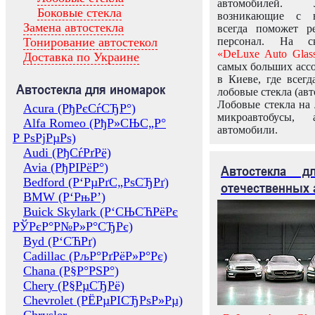
автомобилей.
Боковые стекла
возникающие с в
Замена автостекла
всегда поможет 
Тонирование автостекол
персонал. На ск
«DeLuxe Auto Glas
Доставка по Украине
самых больших ассо
в Киеве, где всег
Автостекла для иномарок
лобовые стекла (авт
Лобовые стекла на 
Acura (РђРєСѓСЂР°)
микроавтобусы, 
Alfa Romeo (РђР»СЊС„Р°
автомобили.
Р РѕРјРµРѕ)
Audi (РђСѓРґРё)
Avia (РђРІРёР°)
Автостекла 
Bedford (Р‘РµРґС„РѕСЂРґ)
отечественных 
BMW (Р‘РњР’)
Buick Skylark (Р‘СЊСЋРёРє
РЎРєР°Р№Р»Р°СЂРє)
Byd (Р‘СЋРґ)
Cadillac (РљР°РґРёР»Р°Рє)
Chana (Р§Р°РЅР°)
Chery (Р§РµСЂРё)
Chevrolet (РЁРµРІСЂРѕР»Рµ)