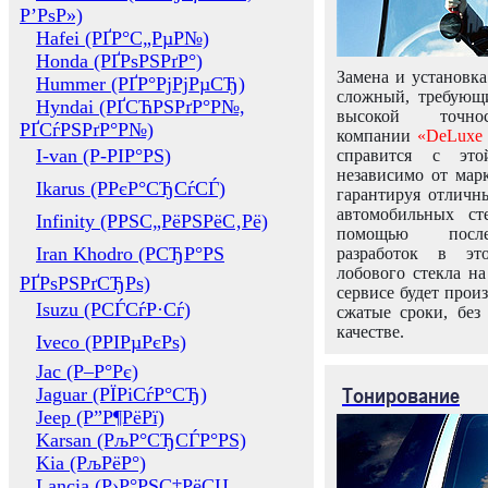
Р’РѕР»)
Hafei (РҐР°С„РµР№)
Honda (РҐРѕРЅРґР°)
Замена и установка
Hummer (РҐР°РјРјРµСЂ)
сложный, требующ
Hyndai (РҐСЋРЅРґР°Р№,
высокой точно
РҐСѓРЅРґР°Р№)
компании
«DeLuxe 
I-van (Р-РІР°РЅ)
справится с это
независимо от марк
Ikarus (РРєР°СЂСѓСЃ)
гарантируя отличны
автомобильных ст
Infinity (РРЅС„РёРЅРёС‚Рё)
помощью посл
Iran Khodro (РСЂР°РЅ
разработок в эт
лобового стекла н
РҐРѕРЅРґСЂРѕ)
сервисе будет прои
Isuzu (РСЃСѓР·Сѓ)
сжатые сроки, без
качестве.
Iveco (РРІРµРєРѕ)
Jac (Р–Р°Рє)
Тонирование
Jaguar (РЇРіСѓР°СЂ)
Jeep (Р”Р¶РёРї)
Karsan (РљР°СЂСЃР°РЅ)
Kia (РљРёР°)
Lancia (Р›Р°РЅС‡РёСЏ,