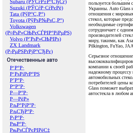
Subaru (РЎСѓР±Р°СЂСѓ)
пользуется большим 
Suzuki (РЎСѓР·СѓРєРё)
Украины. Auto Glass
Tata (РўР°С‚Р°)
отношения с мировы
стекол, которые пред
Toyota (РўРѕР№РѕС‚Р°)
необходимые сертиф
Volkswagen
сотрудничает с одни
(Р¤РѕР»СЊРєСЃРІР°РіРµРЅ)
производителей стекл
Volvo (Р’РѕР»СЊРІРѕ)
миру, такими, как Asa
ZX Landmark
Pilkington, FuYao, 
(Р›РµРЅРґРјР°СЂРє)
Серьезное отношение
Отечественные авто
высококвалифициров
компании к своей раб
Р‘Р°Р·
надежному процессу 
Р‘РѕРіРґР°РЅ
автомобильных стекол
Р’Р°Р·
потребителей цены к
Р“Р°Р·
Glass поможет выбрат
Р—Р°Р·
автостекла в любом а
Р—РёР»
РљР°РјР°Р·
РљСЂР°Р·
Р›Р°Р·
РњР°Р·
РњРѕСЃРєРІРёС‡