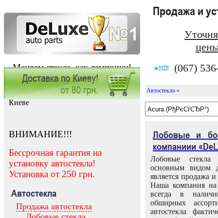
Продажа и у
Уточня
цены
(067) 536
Меняем стекла, как лампочки!
Автостекло »
Заказать установку автостекла в
Киеве
ВНИМАНИЕ!!!
Лобовые и бо
компаниии «DeL
Бессрочная гарантия на
Лобовые стекла
установку автостекла!
основным видом д
Установка от 250 грн.
является продажа и 
Наша компания на 
Автостекла
всегда в налич
обширных ассорт
Продажа автостекла
автостекла факти
Лобовые стекла