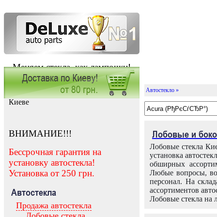
Меняем стекла, как лампочки!
Автостекло »
Заказать установку автостекла в
Киеве
ВНИМАНИЕ!!!
Лобовые и боко
Лобовые стекла Кие
Бессрочная гарантия на
установка автостек
установку автостекла!
обширных ассортим
Установка от 250 грн.
Любые вопросы, во
персонал. На скла
ассортиментов автос
Автостекла
Лобовые стекла на 
Продажа автостекла
Лобовые стекла