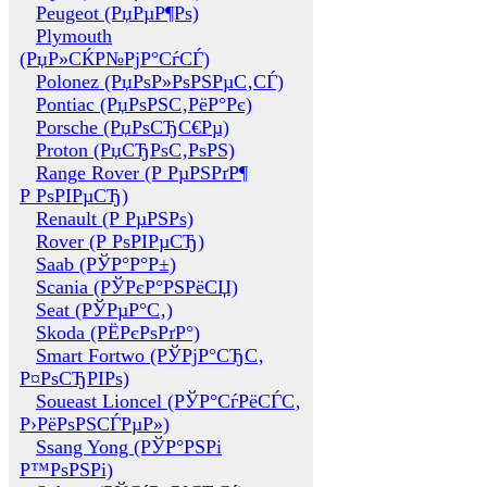
Peugeot (РџРµР¶Рѕ)
Plymouth
(РџР»СЌР№РјР°СѓСЃ)
Polonez (РџРѕР»РѕРЅРµС‚СЃ)
Pontiac (РџРѕРЅС‚РёР°Рє)
Porsche (РџРѕСЂС€Рµ)
Proton (РџСЂРѕС‚РѕРЅ)
Range Rover (Р РµРЅРґР¶
Р РѕРІРµСЂ)
Renault (Р РµРЅРѕ)
Rover (Р РѕРІРµСЂ)
Saab (РЎР°Р°Р±)
Scania (РЎРєР°РЅРёСЏ)
Seat (РЎРµР°С‚)
Skoda (РЁРєРѕРґР°)
Smart Fortwo (РЎРјР°СЂС‚
Р¤РѕСЂРІРѕ)
Soueast Lioncel (РЎР°СѓРёСЃС‚
Р›РёРѕРЅСЃРµР»)
Ssang Yong (РЎР°РЅРі
Р™РѕРЅРі)