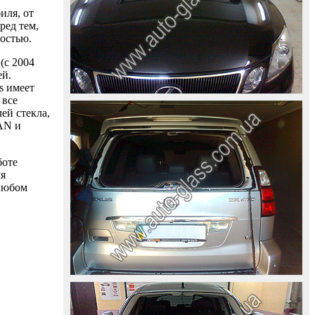
иля, от
ред тем,
ностью.
(с 2004
ей.
s имеет
 все
ей стекла,
AAN и
боте
ля
 любом