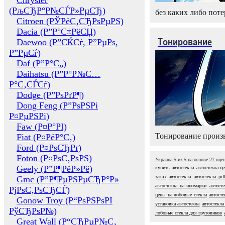
Chrysler
(РљСЂР°Р№СЃР»РµСЂ)
без каких либо поте
Citroen (РЎРёС‚СЂРѕРµРЅ)
Dacia (Р”Р°С‡РёСЏ)
Тонирование
Daewoo (Р”СЌСѓ, Р”РµРѕ,
Р”РµСѓ)
Daf (Р”Р°С„)
Daihatsu (Р”Р°Р№С…
Р°С‚СЃСѓ)
Dodge (Р”РѕРґР¶)
Dong Feng (Р”РѕРЅРі
Р¤РµРЅРі)
Faw (Р¤Р°РІ)
Тонирование произв
Fiat (Р¤РёР°С‚)
Ford (Р¤РѕСЂРґ)
Foton (Р¤РѕС‚РѕРЅ)
Украина
5
из
5
на основе
27
оце
Geely (Р”Р¶РёР»Рё)
купить автостекла
автостекла ц
заказ
автостекла
автостекла pil
Gmc (Р”Р¶РµРЅРµСЂР°Р»
автостекла на иномарки
автост
РјРѕС‚РѕСЂСЃ)
цены на лобовые стекла
автост
Gonow Troy (Р“РѕРЅРѕРІ
установка автостекла
автостекла
РўСЂРѕР№)
лобовые стекла для грузовиков
Great Wall (Р“СЂРµР№С‚