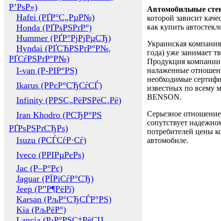
Р’РѕР»)
Автомобильные сте
Hafei (РҐР°С„РµР№)
которой зависит каче
Honda (РҐРѕРЅРґР°)
как купить автостек
Hummer (РҐР°РјРјРµСЂ)
Украинская компания 
Hyndai (РҐСЋРЅРґР°Р№,
года) уже занимает т
РҐСѓРЅРґР°Р№)
Продукция компании 
I-van (Р-РІР°РЅ)
налаженные отношени
необходимые сертифи
Ikarus (РРєР°СЂСѓСЃ)
известных по всему ми
BENSON.
Infinity (РРЅС„РёРЅРёС‚Рё)
Серьезное отношение
Iran Khodro (РСЂР°РЅ
сопутствует надежном
РҐРѕРЅРґСЂРѕ)
потребителей цены ко
Isuzu (РСЃСѓР·Сѓ)
автомобиле.
Iveco (РРІРµРєРѕ)
Jac (Р–Р°Рє)
Jaguar (РЇРіСѓР°СЂ)
Jeep (Р”Р¶РёРї)
Karsan (РљР°СЂСЃР°РЅ)
Kia (РљРёР°)
Lancia (Р›Р°РЅС‡РёСЏ,