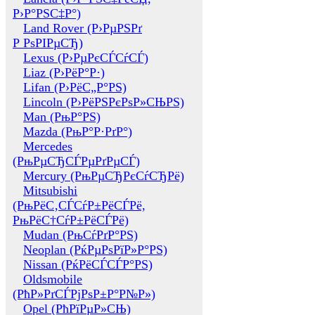
Р›Р°РЅС‡Р°)
Land Rover (Р›РµРЅРґ
Р РѕРІРµСЂ)
Lexus (Р›РµРєСЃСѓСЃ)
Liaz (Р›РёР°Р·)
Lifan (Р›РёС„Р°РЅ)
Lincoln (Р›РёРЅРєРѕР»СЊРЅ)
Man (РњР°РЅ)
Mazda (РњР°Р·РґР°)
Mercedes
(РњРµСЂСЃРµРґРµСЃ)
Mercury (РњРµСЂРєСѓСЂРё)
Mitsubishi
(РњРёС‚СЃСѓР±РёСЃРё,
РњРёС†СѓР±РёСЃРё)
Mudan (РњСѓРґР°РЅ)
Neoplan (РќРµРѕРїР»Р°РЅ)
Nissan (РќРёСЃСЃР°РЅ)
Oldsmobile
(РћР»РґСЃРјРѕР±Р°Р№Р»)
Opel (РћРїРµР»СЊ)