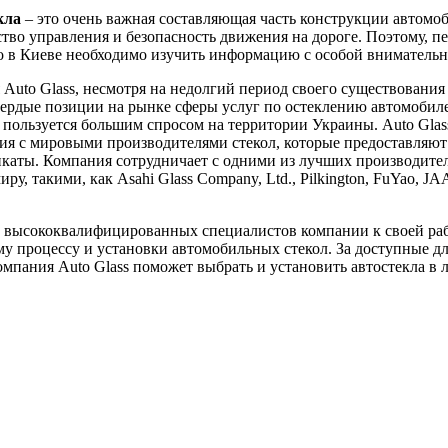
кла
– это очень важная составляющая часть конструкции автомоб
ство управления и безопасность движения на дороге. Поэтому, пе
ло в Киеве необходимо изучить информацию с особой вниматель
Auto Glass, несмотря на недолгий период своего существования 
вердые позиции на рынке сферы услуг по остеклению автомобил
пользуется большим спросом на территории Украины. Auto Glas
я с мировыми производителями стекол, которые предоставляют
каты. Компания сотрудничает с одними из лучших производител
ру, такими, как Asahi Glass Company, Ltd., Pilkington, FuYao, J
 высококвалифицированных специалистов компании к своей ра
у процессу и установки автомобильных стекол. За доступные д
мпания Auto Glass поможет выбрать и установить автостекла в