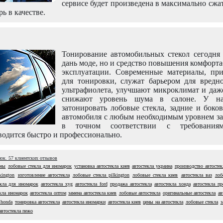
сервисе будет произведена в максимально сжа
рь в качестве.
Тонирование автомобильных стекол сегодня 
дань моде, но и средство повышения комфорт
эксплуатации. Современные материалы, пр
для тонировки, служат барьером для вредно
ультрафиолета, улучшают микроклимат и даж
снижают уровень шума в салоне. У н
затонировать лобовые стекла, задние и боко
автомобиля с любым необходимым уровнем за
в точном соответствии с требовани
одится быстро и профессионально.
нок.
57
клиентских отзывов
ены
лобовые стекла для иномарок
установка автостекла киев
автостекла украина
производство автостек
kington
изготовление автостекла
лобовые стекла pilkington
лобовые стекла киев
автостекла ваз
лоб
екла для иномарок
автостекла xyg
автостекла ford
продажа автостекла
автостекла хонда
автостекла пр
екла иномарок
автостекла оптом
замена автостекла киев
лобовые автостекла
оригинальные автостекла
ав
 honda
тонировка автостекла
автостекла иномарки
автостекла киев
цены на автостекла
лобовые стекла
з
автостекла пежо