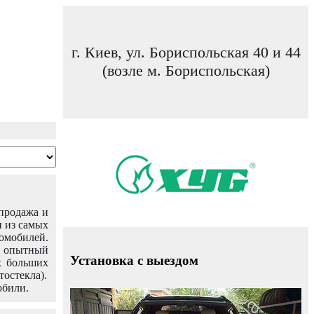
г. Киев, ул. Бориспольская 40 и 44
(возле м. Бориспольская)
 продажа и
н из самых
омобилей.
ш опытный
Установка с выездом
х больших
тостекла).
обили.