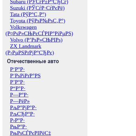
Subaru (РЎСѓР±Р°СЂСѓ)
Suzuki (РЎСѓР·СѓРєРё)
Tata (РўР°С‚Р°)
Toyota (РўРѕР№РѕС‚Р°)
Volkswagen
(Р¤РѕР»СЊРєСЃРІР°РіРµРЅ)
Volvo (Р’РѕР»СЊРІРѕ)
ZX Landmark
(Р›РµРЅРґРјР°СЂРє)
Отечественные авто
Р‘Р°Р·
Р‘РѕРіРґР°РЅ
Р’Р°Р·
Р“Р°Р·
Р—Р°Р·
Р—РёР»
РљР°РјР°Р·
РљСЂР°Р·
Р›Р°Р·
РњР°Р·
РњРѕСЃРєРІРёС‡