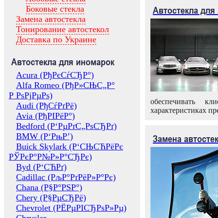
Боковые стекла
Автостекла для
Замена автостекла
Тонирование автостекол
Доставка по Украине
Автостекла для иномарок
Acura (РђРєСѓСЂР°)
Alfa Romeo (РђР»СЊС„Р°
Р РѕРјРµРѕ)
обеспечивать кл
Audi (РђСѓРґРё)
характеристиках пр
Avia (РђРІРёР°)
Bedford (Р‘РµРґС„РѕСЂРґ)
BMW (Р‘РњР’)
Замена автосте
Buick Skylark (Р‘СЊСЋРёРє
РЎРєР°Р№Р»Р°СЂРє)
Byd (Р‘СЋРґ)
Cadillac (РљР°РґРёР»Р°Рє)
Chana (Р§Р°РЅР°)
Chery (Р§РµСЂРё)
Chevrolet (РЁРµРІСЂРѕР»Рµ)