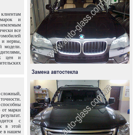
клиентам
омарок и
иемлемым
ически все
омобилей
 и нервы,
й модели.
дителями,
ых цен и
тельских
Замена автостекла
 сложный,
очности.
способны
о от марки
езультат.
одится с
к в этой
ле в нашем