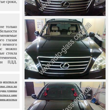
тые сроки,
не только
абельности
именяемые
го глазам
е немного
ас можно
вые стекла
темнения,
ями ПДД.
ла
автостекла на
овые стекла ваз
одажа установка
тостекла в киеве
амена автостекла