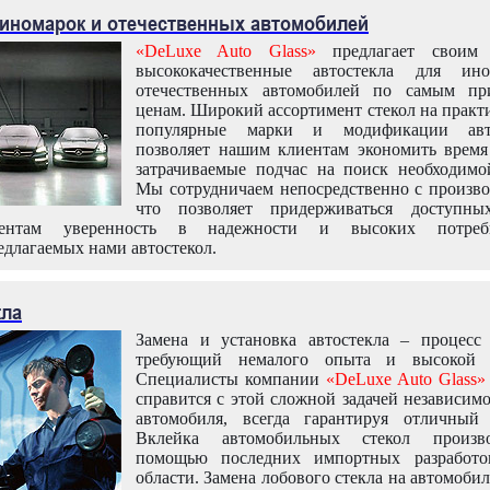
 иномарок и отечественных автомобилей
«DeLuxe Auto Glass»
предлагает своим 
высококачественные автостекла для ин
отечественных автомобилей по самым пр
ценам. Широкий ассортимент стекол на практ
популярные марки и модификации авт
позволяет нашим клиентам экономить время
затрачиваемые подчас на поиск необходимо
Мы сотрудничаем непосредственно с произво
что позволяет придерживаться доступн
иентам уверенность в надежности и высоких потреби
едлагаемых нами автостекол.
кла
Замена и установка автостекла – процесс
требующий немалого опыта и высокой т
Специалисты компании
«DeLuxe Auto Glass»
справится с этой сложной задачей независим
автомобиля, всегда гарантируя отличный р
Вклейка автомобильных стекол произв
помощью последних импортных разработо
области. Замена лобового стекла на автомоби