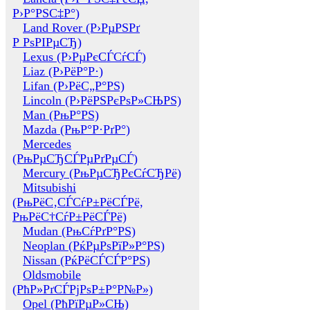
Р›Р°РЅС‡Р°)
Land Rover (Р›РµРЅРґ
Р РѕРІРµСЂ)
Lexus (Р›РµРєСЃСѓСЃ)
Liaz (Р›РёР°Р·)
Lifan (Р›РёС„Р°РЅ)
Lincoln (Р›РёРЅРєРѕР»СЊРЅ)
Man (РњР°РЅ)
Mazda (РњР°Р·РґР°)
Mercedes
(РњРµСЂСЃРµРґРµСЃ)
Mercury (РњРµСЂРєСѓСЂРё)
Mitsubishi
(РњРёС‚СЃСѓР±РёСЃРё,
РњРёС†СѓР±РёСЃРё)
Mudan (РњСѓРґР°РЅ)
Neoplan (РќРµРѕРїР»Р°РЅ)
Nissan (РќРёСЃСЃР°РЅ)
Oldsmobile
(РћР»РґСЃРјРѕР±Р°Р№Р»)
Opel (РћРїРµР»СЊ)