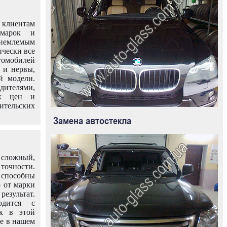
клиентам
омарок и
иемлемым
ически все
омобилей
 и нервы,
й модели.
дителями,
ых цен и
тельских
Замена автостекла
 сложный,
очности.
способны
о от марки
езультат.
одится с
к в этой
ле в нашем