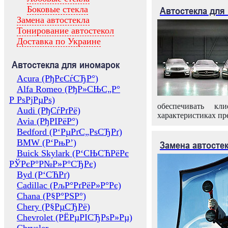
Боковые стекла
Автостекла для
Замена автостекла
Тонирование автостекол
Доставка по Украине
Автостекла для иномарок
Acura (РђРєСѓСЂР°)
Alfa Romeo (РђР»СЊС„Р°
Р РѕРјРµРѕ)
обеспечивать кл
Audi (РђСѓРґРё)
характеристиках пр
Avia (РђРІРёР°)
Bedford (Р‘РµРґС„РѕСЂРґ)
BMW (Р‘РњР’)
Замена автосте
Buick Skylark (Р‘СЊСЋРёРє
РЎРєР°Р№Р»Р°СЂРє)
Byd (Р‘СЋРґ)
Cadillac (РљР°РґРёР»Р°Рє)
Chana (Р§Р°РЅР°)
Chery (Р§РµСЂРё)
Chevrolet (РЁРµРІСЂРѕР»Рµ)