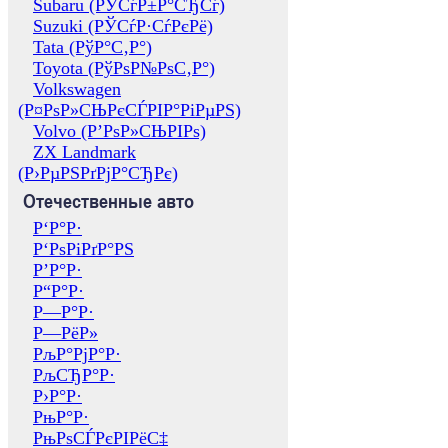
Subaru (РЎСѓР±Р°СЂСѓ)
Suzuki (РЎСѓР·СѓРєРё)
Tata (РўР°С‚Р°)
Toyota (РўРѕР№РѕС‚Р°)
Volkswagen
(Р¤РѕР»СЊРєСЃРІР°РіРµРЅ)
Volvo (Р’РѕР»СЊРІРѕ)
ZX Landmark
(Р›РµРЅРґРјР°СЂРє)
Отечественные авто
Р‘Р°Р·
Р‘РѕРіРґР°РЅ
Р’Р°Р·
Р“Р°Р·
Р—Р°Р·
Р—РёР»
РљР°РјР°Р·
РљСЂР°Р·
Р›Р°Р·
РњР°Р·
РњРѕСЃРєРІРёС‡