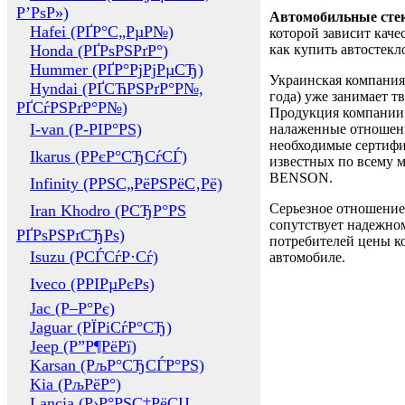
Р’РѕР»)
Автомобильные сте
Hafei (РҐР°С„РµР№)
которой зависит каче
Honda (РҐРѕРЅРґР°)
как купить автостек
Hummer (РҐР°РјРјРµСЂ)
Украинская компания 
Hyndai (РҐСЋРЅРґР°Р№,
года) уже занимает т
РҐСѓРЅРґР°Р№)
Продукция компании 
I-van (Р-РІР°РЅ)
налаженные отношени
необходимые сертифи
Ikarus (РРєР°СЂСѓСЃ)
известных по всему ми
BENSON.
Infinity (РРЅС„РёРЅРёС‚Рё)
Серьезное отношение
Iran Khodro (РСЂР°РЅ
сопутствует надежном
РҐРѕРЅРґСЂРѕ)
потребителей цены ко
Isuzu (РСЃСѓР·Сѓ)
автомобиле.
Iveco (РРІРµРєРѕ)
Jac (Р–Р°Рє)
Jaguar (РЇРіСѓР°СЂ)
Jeep (Р”Р¶РёРї)
Karsan (РљР°СЂСЃР°РЅ)
Kia (РљРёР°)
Lancia (Р›Р°РЅС‡РёСЏ,