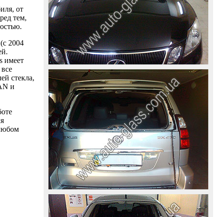
иля, от
ред тем,
ностью.
(с 2004
ей.
s имеет
 все
ей стекла,
AAN и
боте
ля
 любом