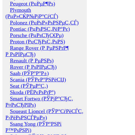
Peugeot (РџРµР¶Рѕ)
Plymouth
(РџР»СЌР№РјР°СѓСЃ)
Polonez (РџРѕР»РѕРЅРµС‚СЃ)
Pontiac (РџРѕРЅС‚РёР°Рє)
Porsche (РџРѕСЂС€Рµ)
Proton (РџСЂРѕС‚РѕРЅ)
Range Rover (Р РµРЅРґР¶
Р РѕРІРµСЂ)
Renault (Р РµРЅРѕ)
Rover (Р РѕРІРµСЂ)
Saab (РЎР°Р°Р±)
Scania (РЎРєР°РЅРёСЏ)
Seat (РЎРµР°С‚)
Skoda (РЁРєРѕРґР°)
Smart Fortwo (РЎРјР°СЂС‚
Р¤РѕСЂРІРѕ)
Soueast Lioncel (РЎР°СѓРёСЃС‚
Р›РёРѕРЅСЃРµР»)
Ssang Yong (РЎР°РЅРі
Р™РѕРЅРі)