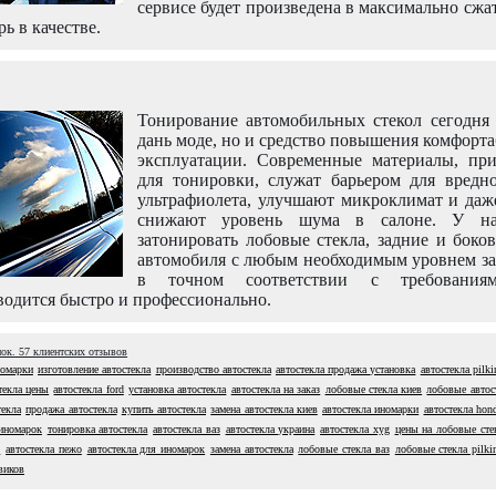
сервисе будет произведена в максимально сжа
рь в качестве.
Тонирование автомобильных стекол сегодня 
дань моде, но и средство повышения комфорт
эксплуатации. Современные материалы, пр
для тонировки, служат барьером для вредно
ультрафиолета, улучшают микроклимат и даж
снижают уровень шума в салоне. У н
затонировать лобовые стекла, задние и боко
автомобиля с любым необходимым уровнем за
в точном соответствии с требовани
одится быстро и профессионально.
нок.
57
клиентских отзывов
номарки
изготовление автостекла
производство автостекла
автостекла продажа установка
автостекла pilki
текла цены
автостекла ford
установка автостекла
автостекла на заказ
лобовые стекла киев
лобовые автос
текла
продажа автостекла
купить автостекла
замена автостекла киев
автостекла иномарки
автостекла hon
иномарок
тонировка автостекла
автостекла ваз
автостекла украина
автостекла xyg
цены на лобовые сте
в
автостекла пежо
автостекла для иномарок
замена автостекла
лобовые стекла ваз
лобовые стекла pilki
виков