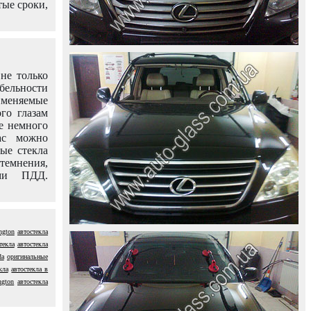
тые сроки,
не только
абельности
именяемые
го глазам
е немного
ас можно
вые стекла
темнения,
ями ПДД.
ngton
автостекла
текла
автостекла
da
оригинальные
кла
автостекла в
ngton
автостекла