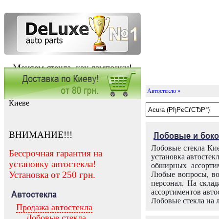
Меняем стекла, как лампочки!
Автостекло »
Заказать установку автостекла в
Киеве
ВНИМАНИЕ!!!
Лобовые и боко
Лобовые стекла Кие
Бессрочная гарантия на
установка автостек
установку автостекла!
обширных ассортим
Установка от 250 грн.
Любые вопросы, во
персонал. На скла
ассортиментов автос
Автостекла
Лобовые стекла на 
Продажа автостекла
Лобовые стекла