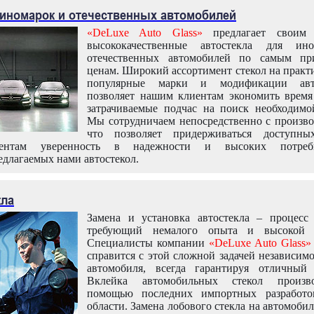
 иномарок и отечественных автомобилей
«DeLuxe Auto Glass»
предлагает своим 
высококачественные автостекла для ин
отечественных автомобилей по самым пр
ценам. Широкий ассортимент стекол на практ
популярные марки и модификации авт
позволяет нашим клиентам экономить время
затрачиваемые подчас на поиск необходимо
Мы сотрудничаем непосредственно с произво
что позволяет придерживаться доступн
иентам уверенность в надежности и высоких потреби
едлагаемых нами автостекол.
кла
Замена и установка автостекла – процесс
требующий немалого опыта и высокой т
Специалисты компании
«DeLuxe Auto Glass»
справится с этой сложной задачей независим
автомобиля, всегда гарантируя отличный р
Вклейка автомобильных стекол произв
помощью последних импортных разработо
области. Замена лобового стекла на автомоби