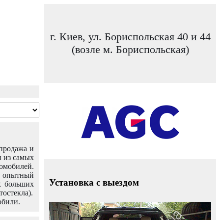
г. Киев, ул. Бориспольская 40 и 44
(возле м. Бориспольская)
 продажа и
н из самых
омобилей.
ш опытный
Установка с выездом
х больших
тостекла).
обили.