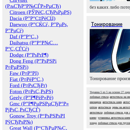
Chrysler
(РљСЂР°Р№СЃР»РµСЂ)
без каких либо поте
Citroen (РЎРёС‚СЂРѕРµРЅ)
Dacia (Р”Р°С‡РёСЏ)
Тонирование
Daewoo (Р”СЌСѓ, Р”РµРѕ,
Р”РµСѓ)
Daf (Р”Р°С„)
Daihatsu (Р”Р°Р№С…
Р°С‚СЃСѓ)
Dodge (Р”РѕРґР¶)
Dong Feng (Р”РѕРЅРі
Р¤РµРЅРі)
Faw (Р¤Р°РІ)
Тонирование произв
Fiat (Р¤РёР°С‚)
Ford (Р¤РѕСЂРґ)
Foton (Р¤РѕС‚РѕРЅ)
Украина
5
из
5
на основе
27
оце
Geely (Р”Р¶РёР»Рё)
лобовые стекла
автостекла на и
иномарок
автостекла киев
автос
Gmc (Р”Р¶РµРЅРµСЂР°Р»
оптом
автостекла
цены на автос
РјРѕС‚РѕСЂСЃ)
автостекла
лобовые стекла для 
Gonow Troy (Р“РѕРЅРѕРІ
киеве
установка автостекла кие
РўСЂРѕР№)
хонда
лобовые стекла для грузо
Great Wall (Р“СЂРµР№С‚