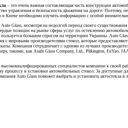
кла
– это очень важная составляющая часть конструкции автомоб
ство управления и безопасность движения на дороге. Поэтому, пе
ло в Киеве необходимо изучить информацию с особой вниматель
Auto Glass, несмотря на недолгий период своего существования 
вердые позиции на рынке сферы услуг по остеклению автомобил
пользуется большим спросом на территории Украины. Auto Glas
я с мировыми производителями стекол, которые предоставляют
каты. Компания сотрудничает с одними из лучших производител
ру, такими, как Asahi Glass Company, Ltd., Pilkington, FuYao, J
 высококвалифицированных специалистов компании к своей ра
у процессу и установки автомобильных стекол. За доступные д
мпания Auto Glass поможет выбрать и установить автостекла в