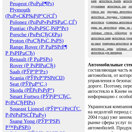
киев
автостекла honda
автост
Peugeot (РџРµР¶Рѕ)
грузовиков
автостекла ваз
ло
Plymouth
стекла ваз
продажа автостекл
(РџР»СЌР№РјР°СѓСЃ)
автостекла продажа установка
Polonez (РџРѕР»РѕРЅРµС‚СЃ)
автостекла
установка автостекла
Pontiac (РџРѕРЅС‚РёР°Рє)
цены на автостекла
цены на 
лобовые стекла pilkington
п
Porsche (РџРѕСЂС€Рµ)
автостекла киев
автостекла укра
Proton (РџСЂРѕС‚РѕРЅ)
на заказ
тонировка автостекла
а
Range Rover (Р РµРЅРґР¶
автостекла цены
лобовые ст
Р РѕРІРµСЂ)
автостекла для иномарок
Renault (Р РµРЅРѕ)
Автомобильные сте
Rover (Р РѕРІРµСЂ)
составляющая часть 
Saab (РЎР°Р°Р±)
автомобиля, от котор
Scania (РЎРєР°РЅРёСЏ)
управления и безопа
Seat (РЎРµР°С‚)
дороге. Поэтому, пере
Skoda (РЁРєРѕРґР°)
автостекло в Киеве н
Smart Fortwo (РЎРјР°СЂС‚
информацию с особо
Р¤РѕСЂРІРѕ)
Украинская компания 
Soueast Lioncel (РЎР°СѓРёСЃС‚
на недолгий период с
Р›РёРѕРЅСЃРµР»)
2004 года) уже заним
Ssang Yong (РЎР°РЅРі
рынке сферы услуг п
Р™РѕРЅРі)
автомобилей. Проду