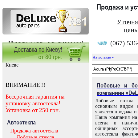
Продажа и у
Уточня
цены
(067) 536
Меняем стекла, как лампочки!
Автостекло »
Заказать установку автостекла в
Киеве
ВНИМАНИЕ!!!
Лобовые и бо
компаниии «DeL
Бессрочная гарантия на
Лобовые стекла
установку автостекла!
основным видом д
Установка от 250 грн.
является продажа и 
Наша компания на 
Автостекла
всегда в налич
обширных ассорт
Продажа автостекла
автостекла факти
Лобовые стекла