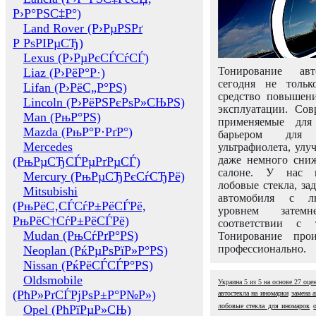
Р›Р°РЅС‡Р°)
Land Rover (Р›РµРЅРґ
Р РѕРІРµСЂ)
Lexus (Р›РµРєСЃСѓСЃ)
Тонирование авт
Liaz (Р›РёР°Р·)
сегодня не толь
Lifan (Р›РёС„Р°РЅ)
средство повышени
Lincoln (Р›РёРЅРєРѕР»СЊРЅ)
эксплуатации. Сов
Man (РњР°РЅ)
применяемые для
Mazda (РњР°Р·РґР°)
барьером для 
Mercedes
ультрафиолета, ул
даже немного сни
(РњРµСЂСЃРµРґРµСЃ)
салоне. У нас м
Mercury (РњРµСЂРєСѓСЂРё)
лобовые стекла, за
Mitsubishi
автомобиля с л
(РњРёС‚СЃСѓР±РёСЃРё,
уровнем затем
РњРёС†СѓР±РёСЃРё)
соответствии с 
Mudan (РњСѓРґР°РЅ)
Тонирование про
профессионально.
Neoplan (РќРµРѕРїР»Р°РЅ)
Nissan (РќРёСЃСЃР°РЅ)
Oldsmobile
Украина
5
из
5
на основе
27
оце
(РћР»РґСЃРјРѕР±Р°Р№Р»)
автостекла на иномарки
замена а
лобовые стекла для иномарок
Opel (РћРїРµР»СЊ)