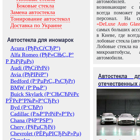
автомобилей.
Боковые стекла
возникающие с в
Замена автостекла
всегда поможет 
Тонирование автостекол
персонал. На ск
«DeLuxe Auto Glas
Доставка по Украине
самых больших ассо
в Киеве, где всег
Автостекла для иномарок
лобовые стекла (авт
Лобовые стекла на 
Acura (РђРєСѓСЂР°)
микроавтобусы, 
Alfa Romeo (РђР»СЊС„Р°
автомобили.
Р РѕРјРµРѕ)
Audi (РђСѓРґРё)
Avia (РђРІРёР°)
Автостекла 
Bedford (Р‘РµРґС„РѕСЂРґ)
отечественных 
BMW (Р‘РњР’)
Buick Skylark (Р‘СЊСЋРёРє
РЎРєР°Р№Р»Р°СЂРє)
Byd (Р‘СЋРґ)
Cadillac (РљР°РґРёР»Р°Рє)
Chana (Р§Р°РЅР°)
Chery (Р§РµСЂРё)
Chevrolet (РЁРµРІСЂРѕР»Рµ)