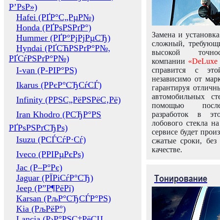
Р’РѕР»)
Hafei (РҐР°С„РµР№)
Honda (РҐРѕРЅРґР°)
Замена и установка
Hummer (РҐР°РјРјРµСЂ)
сложный, требующ
Hyndai (РҐСЋРЅРґР°Р№,
высокой точно
РҐСѓРЅРґР°Р№)
компании
«DeLuxe 
I-van (Р-РІР°РЅ)
справится с это
независимо от марк
Ikarus (РРєР°СЂСѓСЃ)
гарантируя отличны
автомобильных ст
Infinity (РРЅС„РёРЅРёС‚Рё)
помощью посл
Iran Khodro (РСЂР°РЅ
разработок в эт
лобового стекла н
РҐРѕРЅРґСЂРѕ)
сервисе будет прои
Isuzu (РСЃСѓР·Сѓ)
сжатые сроки, без
качестве.
Iveco (РРІРµРєРѕ)
Jac (Р–Р°Рє)
Тонирование
Jaguar (РЇРіСѓР°СЂ)
Jeep (Р”Р¶РёРї)
Karsan (РљР°СЂСЃР°РЅ)
Kia (РљРёР°)
Lancia (Р›Р°РЅС‡РёСЏ,