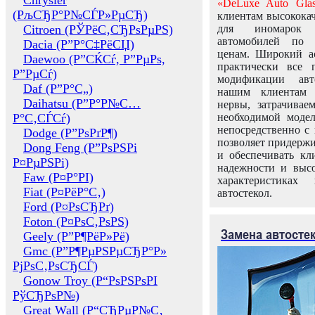
Chrysler
«DeLuxe Auto Glas
(РљСЂР°Р№СЃР»РµСЂ)
клиентам высококач
Citroen (РЎРёС‚СЂРѕРµРЅ)
для иномарок 
автомобилей по
Dacia (Р”Р°С‡РёСЏ)
ценам. Широкий ас
Daewoo (Р”СЌСѓ, Р”РµРѕ,
практически все 
Р”РµСѓ)
модификации авт
Daf (Р”Р°С„)
нашим клиентам 
Daihatsu (Р”Р°Р№С…
нервы, затрачивае
Р°С‚СЃСѓ)
необходимой моде
непосредственно с 
Dodge (Р”РѕРґР¶)
позволяет придержи
Dong Feng (Р”РѕРЅРі
и обеспечивать кл
Р¤РµРЅРі)
надежности и высо
Faw (Р¤Р°РІ)
характеристиках
Fiat (Р¤РёР°С‚)
автостекол.
Ford (Р¤РѕСЂРґ)
Foton (Р¤РѕС‚РѕРЅ)
Замена автосте
Geely (Р”Р¶РёР»Рё)
Gmc (Р”Р¶РµРЅРµСЂР°Р»
РјРѕС‚РѕСЂСЃ)
Gonow Troy (Р“РѕРЅРѕРІ
РўСЂРѕР№)
Great Wall (Р“СЂРµР№С‚