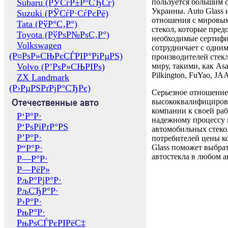
Subaru (РЎСѓР±Р°СЂСѓ)
пользуется большим 
Украины. Auto Glass
Suzuki (РЎСѓР·СѓРєРё)
отношения с мировы
Tata (РўР°С‚Р°)
стекол, которые пред
Toyota (РўРѕР№РѕС‚Р°)
необходимые сертиф
Volkswagen
сотрудничает с одни
(Р¤РѕР»СЊРєСЃРІР°РіРµРЅ)
производителей стекл
Volvo (Р’РѕР»СЊРІРѕ)
миру, такими, как Asa
Pilkington, FuYao, 
ZX Landmark
(Р›РµРЅРґРјР°СЂРє)
Серьезное отношение
Отечественные авто
высококвалифициров
компании к своей раб
Р‘Р°Р·
надежному процессу 
Р‘РѕРіРґР°РЅ
автомобильных стекол
Р’Р°Р·
потребителей цены к
Р“Р°Р·
Glass поможет выбрат
автостекла в любом а
Р—Р°Р·
Р—РёР»
РљР°РјР°Р·
РљСЂР°Р·
Р›Р°Р·
РњР°Р·
РњРѕСЃРєРІРёС‡