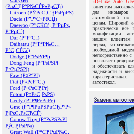
Chrysler
«DeLuxe Auto Glas
(РљСЂР°Р№СЃР»РµСЂ)
клиентам высококач
Citroen (РЎРёС‚СЂРѕРµРЅ)
для иномарок 
автомобилей по
Dacia (Р”Р°С‡РёСЏ)
ценам. Широкий ас
Daewoo (Р”СЌСѓ, Р”РµРѕ,
практически все 
Р”РµСѓ)
модификации авт
Daf (Р”Р°С„)
нашим клиентам 
Daihatsu (Р”Р°Р№С…
нервы, затрачивае
Р°С‚СЃСѓ)
необходимой моде
непосредственно с 
Dodge (Р”РѕРґР¶)
позволяет придержи
Dong Feng (Р”РѕРЅРі
и обеспечивать кл
Р¤РµРЅРі)
надежности и высо
Faw (Р¤Р°РІ)
характеристиках
Fiat (Р¤РёР°С‚)
автостекол.
Ford (Р¤РѕСЂРґ)
Foton (Р¤РѕС‚РѕРЅ)
Замена автосте
Geely (Р”Р¶РёР»Рё)
Gmc (Р”Р¶РµРЅРµСЂР°Р»
РјРѕС‚РѕСЂСЃ)
Gonow Troy (Р“РѕРЅРѕРІ
РўСЂРѕР№)
Great Wall (Р“СЂРµР№С‚