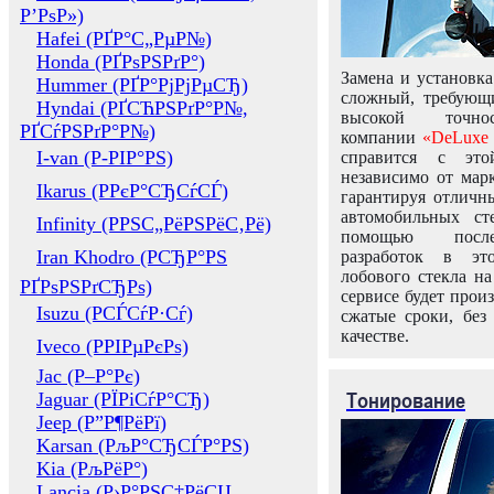
Р’РѕР»)
Hafei (РҐР°С„РµР№)
Honda (РҐРѕРЅРґР°)
Замена и установка
Hummer (РҐР°РјРјРµСЂ)
сложный, требующ
Hyndai (РҐСЋРЅРґР°Р№,
высокой точно
РҐСѓРЅРґР°Р№)
компании
«DeLuxe 
I-van (Р-РІР°РЅ)
справится с это
независимо от марк
Ikarus (РРєР°СЂСѓСЃ)
гарантируя отличны
автомобильных ст
Infinity (РРЅС„РёРЅРёС‚Рё)
помощью посл
Iran Khodro (РСЂР°РЅ
разработок в эт
лобового стекла н
РҐРѕРЅРґСЂРѕ)
сервисе будет прои
Isuzu (РСЃСѓР·Сѓ)
сжатые сроки, без
качестве.
Iveco (РРІРµРєРѕ)
Jac (Р–Р°Рє)
Тонирование
Jaguar (РЇРіСѓР°СЂ)
Jeep (Р”Р¶РёРї)
Karsan (РљР°СЂСЃР°РЅ)
Kia (РљРёР°)
Lancia (Р›Р°РЅС‡РёСЏ,