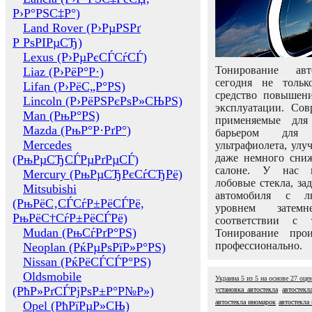
Р›Р°РЅС‡Р°)
Land Rover (Р›РµРЅРґ
Р РѕРІРµСЂ)
Lexus (Р›РµРєСЃСѓСЃ)
Тонирование авт
Liaz (Р›РёР°Р·)
сегодня не толь
Lifan (Р›РёС„Р°РЅ)
средство повышени
Lincoln (Р›РёРЅРєРѕР»СЊРЅ)
эксплуатации. Сов
Man (РњР°РЅ)
применяемые для
Mazda (РњР°Р·РґР°)
барьером для 
Mercedes
ультрафиолета, ул
даже немного сни
(РњРµСЂСЃРµРґРµСЃ)
салоне. У нас м
Mercury (РњРµСЂРєСѓСЂРё)
лобовые стекла, за
Mitsubishi
автомобиля с л
(РњРёС‚СЃСѓР±РёСЃРё,
уровнем затем
РњРёС†СѓР±РёСЃРё)
соответствии с 
Mudan (РњСѓРґР°РЅ)
Тонирование про
профессионально.
Neoplan (РќРµРѕРїР»Р°РЅ)
Nissan (РќРёСЃСЃР°РЅ)
Oldsmobile
Украина
5
из
5
на основе
27
оце
(РћР»РґСЃРјРѕР±Р°Р№Р»)
установка автостекла
автостекл
автостекла иномарок
автостекла 
Opel (РћРїРµР»СЊ)