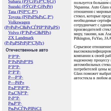
Subaru (РЎСѓР±Р°СЂСѓ)
пользуется большим 
Suzuki (РЎСѓР·СѓРєРё)
Украины. Auto Glass
Tata (РўР°С‚Р°)
отношения с мировы
стекол, которые пред
Toyota (РўРѕР№РѕС‚Р°)
необходимые сертиф
Volkswagen
сотрудничает с одни
(Р¤РѕР»СЊРєСЃРІР°РіРµРЅ)
производителей стекл
Volvo (Р’РѕР»СЊРІРѕ)
миру, такими, как Asa
ZX Landmark
Pilkington, FuYao, 
(Р›РµРЅРґРјР°СЂРє)
Серьезное отношение
Отечественные авто
высококвалифициров
компании к своей раб
Р‘Р°Р·
надежному процессу 
Р‘РѕРіРґР°РЅ
автомобильных стекол
Р’Р°Р·
потребителей цены к
Р“Р°Р·
Glass поможет выбрат
Р—Р°Р·
автостекла в любом а
Р—РёР»
РљР°РјР°Р·
РљСЂР°Р·
Р›Р°Р·
РњР°Р·
РњРѕСЃРєРІРёС‡