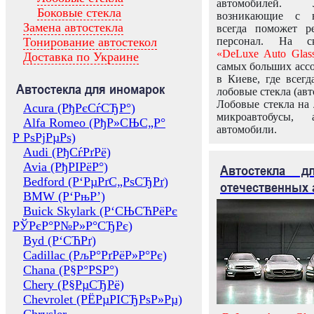
автомобилей.
Боковые стекла
возникающие с в
Замена автостекла
всегда поможет 
Тонирование автостекол
персонал. На ск
«DeLuxe Auto Glas
Доставка по Украине
самых больших ассо
в Киеве, где всег
Автостекла для иномарок
лобовые стекла (авт
Лобовые стекла на 
Acura (РђРєСѓСЂР°)
микроавтобусы, 
Alfa Romeo (РђР»СЊС„Р°
автомобили.
Р РѕРјРµРѕ)
Audi (РђСѓРґРё)
Avia (РђРІРёР°)
Автостекла 
Bedford (Р‘РµРґС„РѕСЂРґ)
отечественных 
BMW (Р‘РњР’)
Buick Skylark (Р‘СЊСЋРёРє
РЎРєР°Р№Р»Р°СЂРє)
Byd (Р‘СЋРґ)
Cadillac (РљР°РґРёР»Р°Рє)
Chana (Р§Р°РЅР°)
Chery (Р§РµСЂРё)
Chevrolet (РЁРµРІСЂРѕР»Рµ)