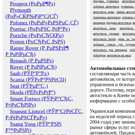
продажа установка
автостек
Peugeot (РџРµР¶Рѕ)
лобовые автостекла
установка 
Plymouth
автостекла цены
замена автост
(РџР»СЌР№РјР°СѓСЃ)
тонировка автостекла
лобовые с
Polonez (РџРѕР»РѕРЅРµС‚СЃ)
иномарки
продажа автостекла
ав
Pontiac (РџРѕРЅС‚РёР°Рє)
автостекла пежо
автостекла
автостекла украина
автостек
Porsche (РџРѕСЂС€Рµ)
автостекла honda
цены на ло
Proton (РџСЂРѕС‚РѕРЅ)
лобовые стекла для грузов
Range Rover (Р РµРЅРґР¶
автостекла для иномарок
лоб
Р РѕРІРµСЂ)
pilkington
автостекла на заказ
Renault (Р РµРЅРѕ)
Rover (Р РѕРІРµСЂ)
Автомобильные сте
Saab (РЎР°Р°Р±)
составляющая часть 
Scania (РЎРєР°РЅРёСЏ)
автомобиля, от котор
управления и безопа
Seat (РЎРµР°С‚)
дороге. Поэтому, пере
Skoda (РЁРєРѕРґР°)
автостекло в Киеве н
Smart Fortwo (РЎРјР°СЂС‚
информацию с особо
Р¤РѕСЂРІРѕ)
Soueast Lioncel (РЎР°СѓРёСЃС‚
Украинская компания 
на недолгий период с
Р›РёРѕРЅСЃРµР»)
2004 года) уже заним
Ssang Yong (РЎР°РЅРі
рынке сферы услуг п
Р™РѕРЅРі)
автомобилей. Проду