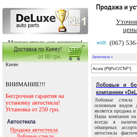
Продажа и у
Уточня
цены
(067) 536
Меняем стекла, как лампочки!
Автостекло »
Заказать установку автостекла в
Киеве
ВНИМАНИЕ!!!
Лобовые и бо
компаниии «DeL
Бессрочная гарантия на
Лобовые стекла
установку автостекла!
основным видом д
Установка от 250 грн.
является продажа и 
Наша компания на 
Автостекла
всегда в налич
обширных ассорт
Продажа автостекла
автостекла факти
Лобовые стекла