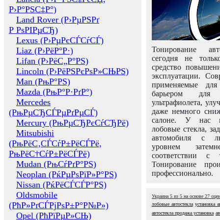
Р›Р°РЅС‡Р°)
Land Rover (Р›РµРЅРґ
Р РѕРІРµСЂ)
Lexus (Р›РµРєСЃСѓСЃ)
Тонирование авт
Liaz (Р›РёР°Р·)
сегодня не толь
Lifan (Р›РёС„Р°РЅ)
средство повышени
Lincoln (Р›РёРЅРєРѕР»СЊРЅ)
эксплуатации. Сов
Man (РњР°РЅ)
применяемые для
Mazda (РњР°Р·РґР°)
барьером для 
Mercedes
ультрафиолета, ул
даже немного сни
(РњРµСЂСЃРµРґРµСЃ)
салоне. У нас м
Mercury (РњРµСЂРєСѓСЂРё)
лобовые стекла, за
Mitsubishi
автомобиля с л
(РњРёС‚СЃСѓР±РёСЃРё,
уровнем затем
РњРёС†СѓР±РёСЃРё)
соответствии с 
Mudan (РњСѓРґР°РЅ)
Тонирование про
профессионально.
Neoplan (РќРµРѕРїР»Р°РЅ)
Nissan (РќРёСЃСЃР°РЅ)
Oldsmobile
Украина
5
из
5
на основе
27
оце
(РћР»РґСЃРјРѕР±Р°Р№Р»)
лобовые автостекла
установка а
автостекла продажа установка
а
Opel (РћРїРµР»СЊ)