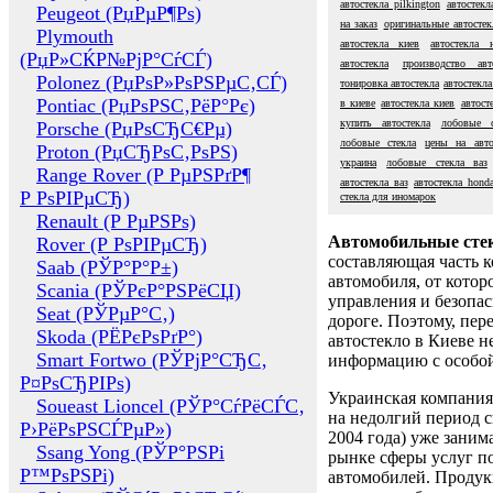
автостекла pilkington
автостекл
Peugeot (РџРµР¶Рѕ)
на заказ
оригинальные автостек
Plymouth
автостекла киев
автостекла 
(РџР»СЌР№РјР°СѓСЃ)
автостекла
производство авт
Polonez (РџРѕР»РѕРЅРµС‚СЃ)
тонировка автостекла
автостекла
Pontiac (РџРѕРЅС‚РёР°Рє)
в киеве
автостекла киев
автост
купить автостекла
лобовые с
Porsche (РџРѕСЂС€Рµ)
лобовые стекла
цены на авто
Proton (РџСЂРѕС‚РѕРЅ)
украина
лобовые стекла ваз
Range Rover (Р РµРЅРґР¶
автостекла ваз
автостекла hond
Р РѕРІРµСЂ)
стекла для иномарок
Renault (Р РµРЅРѕ)
Автомобильные сте
Rover (Р РѕРІРµСЂ)
составляющая часть 
Saab (РЎР°Р°Р±)
автомобиля, от котор
Scania (РЎРєР°РЅРёСЏ)
управления и безопа
Seat (РЎРµР°С‚)
дороге. Поэтому, пере
Skoda (РЁРєРѕРґР°)
автостекло в Киеве н
Smart Fortwo (РЎРјР°СЂС‚
информацию с особо
Р¤РѕСЂРІРѕ)
Украинская компания 
Soueast Lioncel (РЎР°СѓРёСЃС‚
на недолгий период с
Р›РёРѕРЅСЃРµР»)
2004 года) уже заним
Ssang Yong (РЎР°РЅРі
рынке сферы услуг п
Р™РѕРЅРі)
автомобилей. Проду