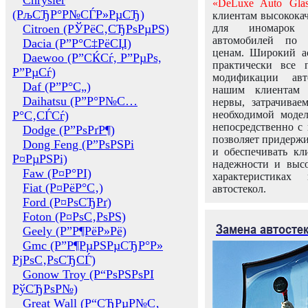
Chrysler
«DeLuxe Auto Glas
(РљСЂР°Р№СЃР»РµСЂ)
клиентам высококач
Citroen (РЎРёС‚СЂРѕРµРЅ)
для иномарок 
автомобилей по
Dacia (Р”Р°С‡РёСЏ)
ценам. Широкий ас
Daewoo (Р”СЌСѓ, Р”РµРѕ,
практически все 
Р”РµСѓ)
модификации авт
Daf (Р”Р°С„)
нашим клиентам 
Daihatsu (Р”Р°Р№С…
нервы, затрачивае
Р°С‚СЃСѓ)
необходимой моде
непосредственно с 
Dodge (Р”РѕРґР¶)
позволяет придержи
Dong Feng (Р”РѕРЅРі
и обеспечивать кл
Р¤РµРЅРі)
надежности и высо
Faw (Р¤Р°РІ)
характеристиках
Fiat (Р¤РёР°С‚)
автостекол.
Ford (Р¤РѕСЂРґ)
Foton (Р¤РѕС‚РѕРЅ)
Замена автосте
Geely (Р”Р¶РёР»Рё)
Gmc (Р”Р¶РµРЅРµСЂР°Р»
РјРѕС‚РѕСЂСЃ)
Gonow Troy (Р“РѕРЅРѕРІ
РўСЂРѕР№)
Great Wall (Р“СЂРµР№С‚