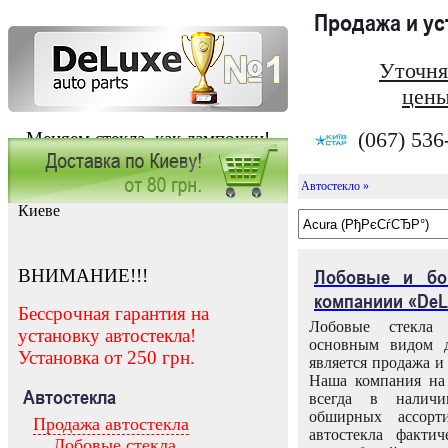
Продажа и у
Уточня
цены
(067) 536
Меняем стекла, как лампочки!
Автостекло »
Заказать установку автостекла в
Киеве
ВНИМАНИЕ!!!
Лобовые и бо
компаниии «DeL
Бессрочная гарантия на
Лобовые стекла
установку автостекла!
основным видом д
Установка от 250 грн.
является продажа и 
Наша компания на 
Автостекла
всегда в налич
обширных ассорт
Продажа автостекла
автостекла факти
Лобовые стекла