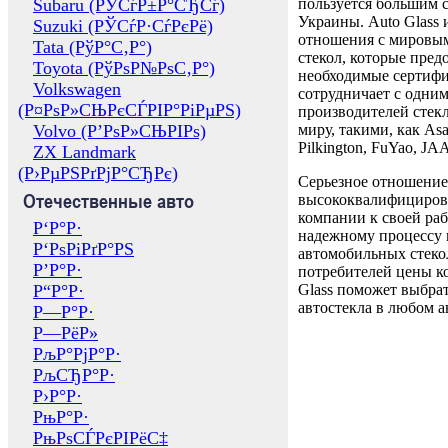
Subaru (РЎСѓР±Р°СЂСѓ)
пользуется большим 
Украины. Auto Glass
Suzuki (РЎСѓР·СѓРєРё)
отношения с мировы
Tata (РўР°С‚Р°)
стекол, которые пред
Toyota (РўРѕР№РѕС‚Р°)
необходимые сертиф
Volkswagen
сотрудничает с одни
(Р¤РѕР»СЊРєСЃРІР°РіРµРЅ)
производителей стекл
Volvo (Р’РѕР»СЊРІРѕ)
миру, такими, как Asa
Pilkington, FuYao, 
ZX Landmark
(Р›РµРЅРґРјР°СЂРє)
Серьезное отношение
Отечественные авто
высококвалифициров
компании к своей раб
Р‘Р°Р·
надежному процессу 
Р‘РѕРіРґР°РЅ
автомобильных стекол
Р’Р°Р·
потребителей цены к
Р“Р°Р·
Glass поможет выбрат
автостекла в любом а
Р—Р°Р·
Р—РёР»
РљР°РјР°Р·
РљСЂР°Р·
Р›Р°Р·
РњР°Р·
РњРѕСЃРєРІРёС‡