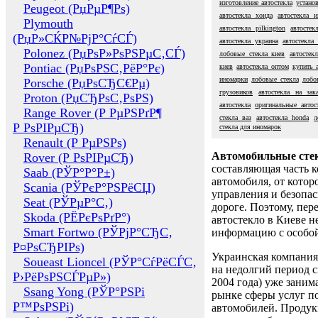
изготовление автостекла
установ
Peugeot (РџРµР¶Рѕ)
автостекла хонда
автостекла 
Plymouth
автостекла pilkington
автосте
(РџР»СЌР№РјР°СѓСЃ)
автостекла украина
автостекла
Polonez (РџРѕР»РѕРЅРµС‚СЃ)
лобовые стекла киев
автостек
Pontiac (РџРѕРЅС‚РёР°Рє)
киев
автостекла оптом
купить 
иномарки
лобовые стекла
лобо
Porsche (РџРѕСЂС€Рµ)
грузовиков
автостекла на зак
Proton (РџСЂРѕС‚РѕРЅ)
автостекла
оригинальные автос
Range Rover (Р РµРЅРґР¶
стекла ваз
автостекла honda
л
Р РѕРІРµСЂ)
стекла для иномарок
Renault (Р РµРЅРѕ)
Автомобильные сте
Rover (Р РѕРІРµСЂ)
составляющая часть 
Saab (РЎР°Р°Р±)
автомобиля, от котор
Scania (РЎРєР°РЅРёСЏ)
управления и безопа
Seat (РЎРµР°С‚)
дороге. Поэтому, пере
Skoda (РЁРєРѕРґР°)
автостекло в Киеве н
Smart Fortwo (РЎРјР°СЂС‚
информацию с особо
Р¤РѕСЂРІРѕ)
Украинская компания 
Soueast Lioncel (РЎР°СѓРёСЃС‚
на недолгий период с
Р›РёРѕРЅСЃРµР»)
2004 года) уже заним
Ssang Yong (РЎР°РЅРі
рынке сферы услуг п
Р™РѕРЅРі)
автомобилей. Проду