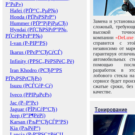
Р’РѕР»)
Hafei (РҐР°С„РµР№)
Honda (РҐРѕРЅРґР°)
Замена и установка
Hummer (РҐР°РјРјРµСЂ)
сложный, требующ
Hyndai (РҐСЋРЅРґР°Р№,
высокой точно
РҐСѓРЅРґР°Р№)
компании
«DeLuxe 
I-van (Р-РІР°РЅ)
справится с это
независимо от марк
Ikarus (РРєР°СЂСѓСЃ)
гарантируя отличны
автомобильных ст
Infinity (РРЅС„РёРЅРёС‚Рё)
помощью посл
Iran Khodro (РСЂР°РЅ
разработок в эт
лобового стекла н
РҐРѕРЅРґСЂРѕ)
сервисе будет прои
Isuzu (РСЃСѓР·Сѓ)
сжатые сроки, без
качестве.
Iveco (РРІРµРєРѕ)
Jac (Р–Р°Рє)
Тонирование
Jaguar (РЇРіСѓР°СЂ)
Jeep (Р”Р¶РёРї)
Karsan (РљР°СЂСЃР°РЅ)
Kia (РљРёР°)
Lancia (Р›Р°РЅС‡РёСЏ,