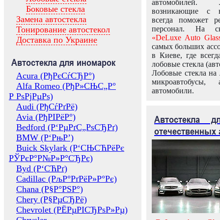
автомобилей.
Боковые стекла
возникающие с в
Замена автостекла
всегда поможет 
Тонирование автостекол
персонал. На ск
«DeLuxe Auto Glas
Доставка по Украине
самых больших ассо
в Киеве, где всег
Автостекла для иномарок
лобовые стекла (авт
Лобовые стекла на 
Acura (РђРєСѓСЂР°)
микроавтобусы, 
Alfa Romeo (РђР»СЊС„Р°
автомобили.
Р РѕРјРµРѕ)
Audi (РђСѓРґРё)
Avia (РђРІРёР°)
Автостекла 
Bedford (Р‘РµРґС„РѕСЂРґ)
отечественных 
BMW (Р‘РњР’)
Buick Skylark (Р‘СЊСЋРёРє
РЎРєР°Р№Р»Р°СЂРє)
Byd (Р‘СЋРґ)
Cadillac (РљР°РґРёР»Р°Рє)
Chana (Р§Р°РЅР°)
Chery (Р§РµСЂРё)
Chevrolet (РЁРµРІСЂРѕР»Рµ)