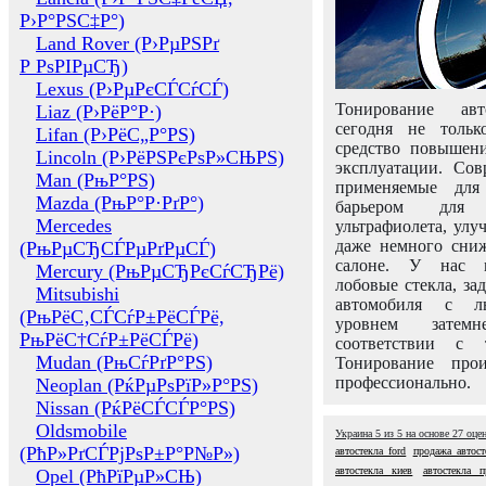
Р›Р°РЅС‡Р°)
Land Rover (Р›РµРЅРґ
Р РѕРІРµСЂ)
Lexus (Р›РµРєСЃСѓСЃ)
Тонирование авт
Liaz (Р›РёР°Р·)
сегодня не толь
Lifan (Р›РёС„Р°РЅ)
средство повышени
Lincoln (Р›РёРЅРєРѕР»СЊРЅ)
эксплуатации. Сов
Man (РњР°РЅ)
применяемые для
Mazda (РњР°Р·РґР°)
барьером для 
Mercedes
ультрафиолета, ул
даже немного сни
(РњРµСЂСЃРµРґРµСЃ)
салоне. У нас м
Mercury (РњРµСЂРєСѓСЂРё)
лобовые стекла, за
Mitsubishi
автомобиля с л
(РњРёС‚СЃСѓР±РёСЃРё,
уровнем затем
РњРёС†СѓР±РёСЃРё)
соответствии с 
Mudan (РњСѓРґР°РЅ)
Тонирование про
профессионально.
Neoplan (РќРµРѕРїР»Р°РЅ)
Nissan (РќРёСЃСЃР°РЅ)
Oldsmobile
Украина
5
из
5
на основе
27
оце
(РћР»РґСЃРјРѕР±Р°Р№Р»)
автостекла ford
продажа автост
автостекла киев
автостекла 
Opel (РћРїРµР»СЊ)