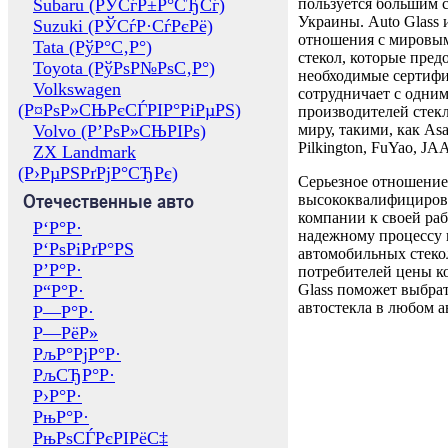
Subaru (РЎСѓР±Р°СЂСѓ)
пользуется большим 
Украины. Auto Glass
Suzuki (РЎСѓР·СѓРєРё)
отношения с мировы
Tata (РўР°С‚Р°)
стекол, которые пред
Toyota (РўРѕР№РѕС‚Р°)
необходимые сертиф
Volkswagen
сотрудничает с одни
(Р¤РѕР»СЊРєСЃРІР°РіРµРЅ)
производителей стекл
Volvo (Р’РѕР»СЊРІРѕ)
миру, такими, как Asa
Pilkington, FuYao, 
ZX Landmark
(Р›РµРЅРґРјР°СЂРє)
Серьезное отношение
Отечественные авто
высококвалифициров
компании к своей раб
Р‘Р°Р·
надежному процессу 
Р‘РѕРіРґР°РЅ
автомобильных стекол
Р’Р°Р·
потребителей цены к
Р“Р°Р·
Glass поможет выбрат
автостекла в любом а
Р—Р°Р·
Р—РёР»
РљР°РјР°Р·
РљСЂР°Р·
Р›Р°Р·
РњР°Р·
РњРѕСЃРєРІРёС‡