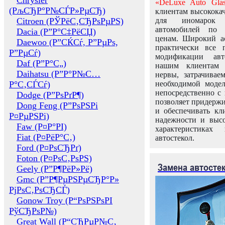
Chrysler
«DeLuxe Auto Glas
(РљСЂР°Р№СЃР»РµСЂ)
клиентам высококач
Citroen (РЎРёС‚СЂРѕРµРЅ)
для иномарок 
автомобилей по
Dacia (Р”Р°С‡РёСЏ)
ценам. Широкий ас
Daewoo (Р”СЌСѓ, Р”РµРѕ,
практически все 
Р”РµСѓ)
модификации авт
Daf (Р”Р°С„)
нашим клиентам 
Daihatsu (Р”Р°Р№С…
нервы, затрачивае
Р°С‚СЃСѓ)
необходимой моде
непосредственно с 
Dodge (Р”РѕРґР¶)
позволяет придержи
Dong Feng (Р”РѕРЅРі
и обеспечивать кл
Р¤РµРЅРі)
надежности и высо
Faw (Р¤Р°РІ)
характеристиках
Fiat (Р¤РёР°С‚)
автостекол.
Ford (Р¤РѕСЂРґ)
Foton (Р¤РѕС‚РѕРЅ)
Замена автосте
Geely (Р”Р¶РёР»Рё)
Gmc (Р”Р¶РµРЅРµСЂР°Р»
РјРѕС‚РѕСЂСЃ)
Gonow Troy (Р“РѕРЅРѕРІ
РўСЂРѕР№)
Great Wall (Р“СЂРµР№С‚