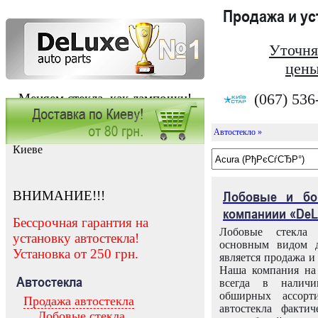
Продажа и у
Уточня
цены
(067) 536
Меняем стекла, как лампочки!
Автостекло »
Заказать установку автостекла в
Киеве
ВНИМАНИЕ!!!
Лобовые и бо
компаниии «DeL
Бессрочная гарантия на
Лобовые стекла
установку автостекла!
основным видом д
Установка от 250 грн.
является продажа и 
Наша компания на 
Автостекла
всегда в налич
обширных ассорт
Продажа автостекла
автостекла факти
Лобовые стекла