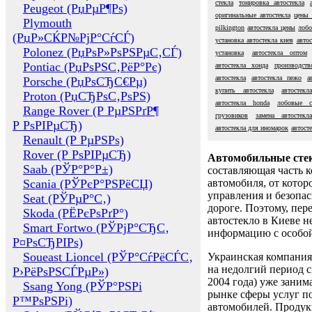
стекла
тонировка автостекла
Peugeot (РџРµР¶Рѕ)
оригинальные автостекла
цены 
Plymouth
pilkington
автостекла цены
лобо
(РџР»СЌР№РјР°СѓСЃ)
установка автостекла киев
авто
Polonez (РџРѕР»РѕРЅРµС‚СЃ)
установка
автостекла оптом
Pontiac (РџРѕРЅС‚РёР°Рє)
автостекла хонда
производств
автостекла
автостекла пежо
а
Porsche (РџРѕСЂС€Рµ)
купить автостекла
автостек
Proton (РџСЂРѕС‚РѕРЅ)
автостекла honda
лобовые с
Range Rover (Р РµРЅРґР¶
грузовиков
замена автостекл
Р РѕРІРµСЂ)
автостекла для иномарок
автосте
Renault (Р РµРЅРѕ)
Rover (Р РѕРІРµСЂ)
Автомобильные сте
Saab (РЎР°Р°Р±)
составляющая часть 
Scania (РЎРєР°РЅРёСЏ)
автомобиля, от котор
управления и безопа
Seat (РЎРµР°С‚)
дороге. Поэтому, пере
Skoda (РЁРєРѕРґР°)
автостекло в Киеве н
Smart Fortwo (РЎРјР°СЂС‚
информацию с особо
Р¤РѕСЂРІРѕ)
Soueast Lioncel (РЎР°СѓРёСЃС‚
Украинская компания 
на недолгий период с
Р›РёРѕРЅСЃРµР»)
2004 года) уже заним
Ssang Yong (РЎР°РЅРі
рынке сферы услуг п
Р™РѕРЅРі)
автомобилей. Проду