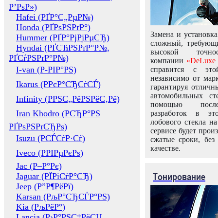
Р’РѕР»)
Hafei (РҐР°С„РµР№)
Honda (РҐРѕРЅРґР°)
Замена и установка
Hummer (РҐР°РјРјРµСЂ)
сложный, требующ
Hyndai (РҐСЋРЅРґР°Р№,
высокой точно
РҐСѓРЅРґР°Р№)
компании
«DeLuxe 
I-van (Р-РІР°РЅ)
справится с это
независимо от марк
Ikarus (РРєР°СЂСѓСЃ)
гарантируя отличны
автомобильных ст
Infinity (РРЅС„РёРЅРёС‚Рё)
помощью посл
Iran Khodro (РСЂР°РЅ
разработок в эт
лобового стекла н
РҐРѕРЅРґСЂРѕ)
сервисе будет прои
Isuzu (РСЃСѓР·Сѓ)
сжатые сроки, без
качестве.
Iveco (РРІРµРєРѕ)
Jac (Р–Р°Рє)
Тонирование
Jaguar (РЇРіСѓР°СЂ)
Jeep (Р”Р¶РёРї)
Karsan (РљР°СЂСЃР°РЅ)
Kia (РљРёР°)
Lancia (Р›Р°РЅС‡РёСЏ,