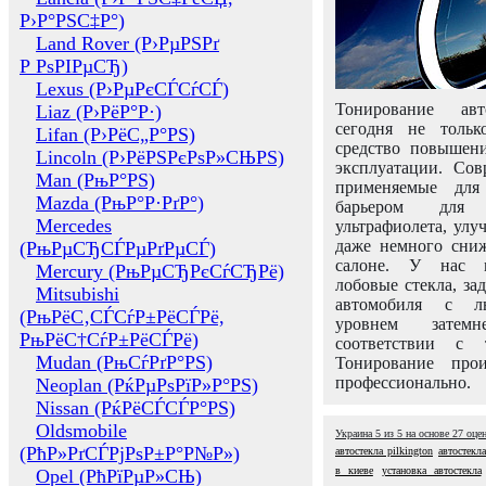
Р›Р°РЅС‡Р°)
Land Rover (Р›РµРЅРґ
Р РѕРІРµСЂ)
Lexus (Р›РµРєСЃСѓСЃ)
Тонирование авт
Liaz (Р›РёР°Р·)
сегодня не толь
Lifan (Р›РёС„Р°РЅ)
средство повышени
Lincoln (Р›РёРЅРєРѕР»СЊРЅ)
эксплуатации. Сов
Man (РњР°РЅ)
применяемые для
Mazda (РњР°Р·РґР°)
барьером для 
Mercedes
ультрафиолета, ул
даже немного сни
(РњРµСЂСЃРµРґРµСЃ)
салоне. У нас м
Mercury (РњРµСЂРєСѓСЂРё)
лобовые стекла, за
Mitsubishi
автомобиля с л
(РњРёС‚СЃСѓР±РёСЃРё,
уровнем затем
РњРёС†СѓР±РёСЃРё)
соответствии с 
Mudan (РњСѓРґР°РЅ)
Тонирование про
профессионально.
Neoplan (РќРµРѕРїР»Р°РЅ)
Nissan (РќРёСЃСЃР°РЅ)
Oldsmobile
Украина
5
из
5
на основе
27
оце
(РћР»РґСЃРјРѕР±Р°Р№Р»)
автостекла pilkington
автостекла
в киеве
установка автостекла
Opel (РћРїРµР»СЊ)