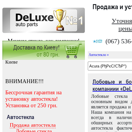
Продажа и у
Уточня
цены
(067) 536
Меняем стекла, как лампочки!
Автостекло »
Заказать установку автостекла в
Киеве
ВНИМАНИЕ!!!
Лобовые и бо
компаниии «DeL
Бессрочная гарантия на
Лобовые стекла
установку автостекла!
основным видом д
Установка от 250 грн.
является продажа и 
Наша компания на 
Автостекла
всегда в налич
обширных ассорт
Продажа автостекла
автостекла факти
Лобовые стекла