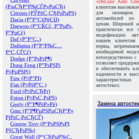
Chrysler
«DeLuxe Auto Glas
(РљСЂР°Р№СЃР»РµСЂ)
клиентам высококач
Citroen (РЎРёС‚СЂРѕРµРЅ)
для иномарок 
автомобилей по
Dacia (Р”Р°С‡РёСЏ)
ценам. Широкий ас
Daewoo (Р”СЌСѓ, Р”РµРѕ,
практически все 
Р”РµСѓ)
модификации авт
Daf (Р”Р°С„)
нашим клиентам 
Daihatsu (Р”Р°Р№С…
нервы, затрачивае
Р°С‚СЃСѓ)
необходимой моде
непосредственно с 
Dodge (Р”РѕРґР¶)
позволяет придержи
Dong Feng (Р”РѕРЅРі
и обеспечивать кл
Р¤РµРЅРі)
надежности и высо
Faw (Р¤Р°РІ)
характеристиках
Fiat (Р¤РёР°С‚)
автостекол.
Ford (Р¤РѕСЂРґ)
Foton (Р¤РѕС‚РѕРЅ)
Замена автосте
Geely (Р”Р¶РёР»Рё)
Gmc (Р”Р¶РµРЅРµСЂР°Р»
РјРѕС‚РѕСЂСЃ)
Gonow Troy (Р“РѕРЅРѕРІ
РўСЂРѕР№)
Great Wall (Р“СЂРµР№С‚