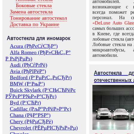
автомобилей.
Боковые стекла
возникающие с в
Замена автостекла
всегда поможет 
Тонирование автостекол
персонал. На ск
«DeLuxe Auto Glas
Доставка по Украине
самых больших ассо
в Киеве, где всег
Автостекла для иномарок
лобовые стекла (авт
Лобовые стекла на 
Acura (РђРєСѓСЂР°)
микроавтобусы, 
Alfa Romeo (РђР»СЊС„Р°
автомобили.
Р РѕРјРµРѕ)
Audi (РђСѓРґРё)
Avia (РђРІРёР°)
Автостекла 
Bedford (Р‘РµРґС„РѕСЂРґ)
отечественных 
BMW (Р‘РњР’)
Buick Skylark (Р‘СЊСЋРёРє
РЎРєР°Р№Р»Р°СЂРє)
Byd (Р‘СЋРґ)
Cadillac (РљР°РґРёР»Р°Рє)
Chana (Р§Р°РЅР°)
Chery (Р§РµСЂРё)
Chevrolet (РЁРµРІСЂРѕР»Рµ)