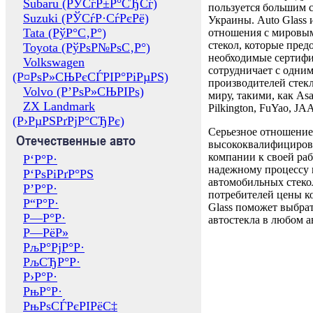
Subaru (РЎСѓР±Р°СЂСѓ)
пользуется большим 
Suzuki (РЎСѓР·СѓРєРё)
Украины. Auto Glass
Tata (РўР°С‚Р°)
отношения с мировы
стекол, которые пред
Toyota (РўРѕР№РѕС‚Р°)
необходимые сертиф
Volkswagen
сотрудничает с одни
(Р¤РѕР»СЊРєСЃРІР°РіРµРЅ)
производителей стекл
Volvo (Р’РѕР»СЊРІРѕ)
миру, такими, как Asa
ZX Landmark
Pilkington, FuYao, 
(Р›РµРЅРґРјР°СЂРє)
Серьезное отношение
Отечественные авто
высококвалифициров
компании к своей раб
Р‘Р°Р·
надежному процессу 
Р‘РѕРіРґР°РЅ
автомобильных стекол
Р’Р°Р·
потребителей цены к
Р“Р°Р·
Glass поможет выбрат
Р—Р°Р·
автостекла в любом а
Р—РёР»
РљР°РјР°Р·
РљСЂР°Р·
Р›Р°Р·
РњР°Р·
РњРѕСЃРєРІРёС‡