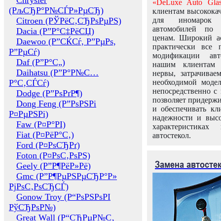
Chrysler
«DeLuxe Auto Glas
(РљСЂР°Р№СЃР»РµСЂ)
клиентам высококач
Citroen (РЎРёС‚СЂРѕРµРЅ)
для иномарок 
автомобилей по
Dacia (Р”Р°С‡РёСЏ)
ценам. Широкий ас
Daewoo (Р”СЌСѓ, Р”РµРѕ,
практически все 
Р”РµСѓ)
модификации авт
Daf (Р”Р°С„)
нашим клиентам 
Daihatsu (Р”Р°Р№С…
нервы, затрачивае
Р°С‚СЃСѓ)
необходимой моде
непосредственно с 
Dodge (Р”РѕРґР¶)
позволяет придержи
Dong Feng (Р”РѕРЅРі
и обеспечивать кл
Р¤РµРЅРі)
надежности и высо
Faw (Р¤Р°РІ)
характеристиках
Fiat (Р¤РёР°С‚)
автостекол.
Ford (Р¤РѕСЂРґ)
Foton (Р¤РѕС‚РѕРЅ)
Замена автосте
Geely (Р”Р¶РёР»Рё)
Gmc (Р”Р¶РµРЅРµСЂР°Р»
РјРѕС‚РѕСЂСЃ)
Gonow Troy (Р“РѕРЅРѕРІ
РўСЂРѕР№)
Great Wall (Р“СЂРµР№С‚