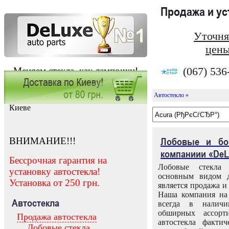
Продажа и у
Уточня
цены
(067) 536
Меняем стекла, как лампочки!
Автостекло »
Заказать установку автостекла в
Киеве
ВНИМАНИЕ!!!
Лобовые и бо
компаниии «DeL
Бессрочная гарантия на
Лобовые стекла
установку автостекла!
основным видом д
Установка от 250 грн.
является продажа и 
Наша компания на 
Автостекла
всегда в налич
обширных ассорт
Продажа автостекла
автостекла факти
Лобовые стекла