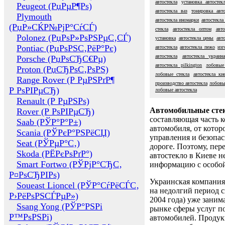
автостекла
установка автостек
Peugeot (РџРµР¶Рѕ)
автостекла ваз
тонировка авто
Plymouth
автостекла иномарки
автостекла 
(РџР»СЌР№РјР°СѓСЃ)
стекла
автостекла оптом
авт
Polonez (РџРѕР»РѕРЅРµС‚СЃ)
установка
автостекла цены
авт
Pontiac (РџРѕРЅС‚РёР°Рє)
автостекла
автостекла пежо
изг
автостекла
автостекла украин
Porsche (РџРѕСЂС€Рµ)
автостекла pilkington
лобовые
Proton (РџСЂРѕС‚РѕРЅ)
лобовые стекла
автостекла ки
Range Rover (Р РµРЅРґР¶
производство автостекла
лобовы
Р РѕРІРµСЂ)
лобовые автостекла
Renault (Р РµРЅРѕ)
Автомобильные сте
Rover (Р РѕРІРµСЂ)
составляющая часть 
Saab (РЎР°Р°Р±)
автомобиля, от котор
Scania (РЎРєР°РЅРёСЏ)
управления и безопа
Seat (РЎРµР°С‚)
дороге. Поэтому, пере
Skoda (РЁРєРѕРґР°)
автостекло в Киеве н
Smart Fortwo (РЎРјР°СЂС‚
информацию с особо
Р¤РѕСЂРІРѕ)
Украинская компания 
Soueast Lioncel (РЎР°СѓРёСЃС‚
на недолгий период с
Р›РёРѕРЅСЃРµР»)
2004 года) уже заним
Ssang Yong (РЎР°РЅРі
рынке сферы услуг п
Р™РѕРЅРі)
автомобилей. Проду