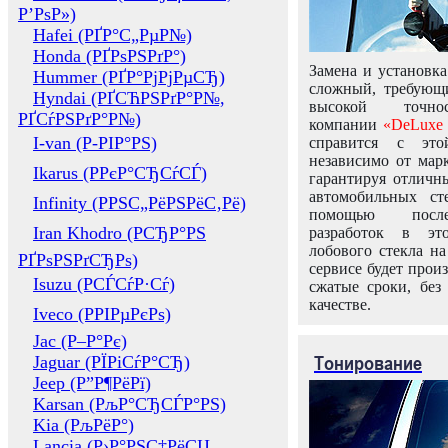
Р’РѕР»)
Hafei (РҐР°С„РµР№)
Honda (РҐРѕРЅРґР°)
Замена и установка
Hummer (РҐР°РјРјРµСЂ)
сложный, требующ
Hyndai (РҐСЋРЅРґР°Р№,
высокой точно
РҐСѓРЅРґР°Р№)
компании
«DeLuxe 
I-van (Р-РІР°РЅ)
справится с это
независимо от марк
Ikarus (РРєР°СЂСѓСЃ)
гарантируя отличны
автомобильных ст
Infinity (РРЅС„РёРЅРёС‚Рё)
помощью посл
Iran Khodro (РСЂР°РЅ
разработок в эт
лобового стекла н
РҐРѕРЅРґСЂРѕ)
сервисе будет прои
Isuzu (РСЃСѓР·Сѓ)
сжатые сроки, без
качестве.
Iveco (РРІРµРєРѕ)
Jac (Р–Р°Рє)
Тонирование
Jaguar (РЇРіСѓР°СЂ)
Jeep (Р”Р¶РёРї)
Karsan (РљР°СЂСЃР°РЅ)
Kia (РљРёР°)
Lancia (Р›Р°РЅС‡РёСЏ,