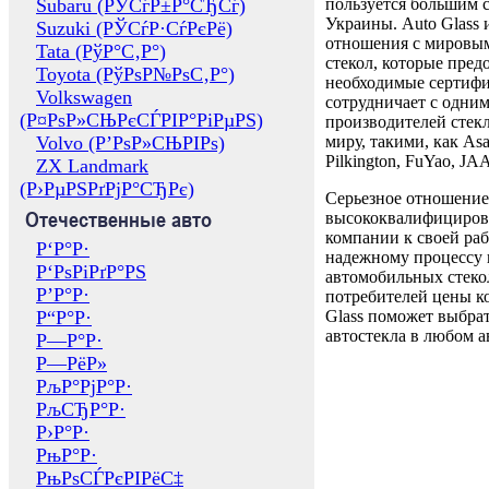
Subaru (РЎСѓР±Р°СЂСѓ)
пользуется большим 
Украины. Auto Glass
Suzuki (РЎСѓР·СѓРєРё)
отношения с мировы
Tata (РўР°С‚Р°)
стекол, которые пред
Toyota (РўРѕР№РѕС‚Р°)
необходимые сертиф
Volkswagen
сотрудничает с одни
(Р¤РѕР»СЊРєСЃРІР°РіРµРЅ)
производителей стекл
Volvo (Р’РѕР»СЊРІРѕ)
миру, такими, как Asa
Pilkington, FuYao, 
ZX Landmark
(Р›РµРЅРґРјР°СЂРє)
Серьезное отношение
Отечественные авто
высококвалифициров
компании к своей раб
Р‘Р°Р·
надежному процессу 
Р‘РѕРіРґР°РЅ
автомобильных стекол
Р’Р°Р·
потребителей цены к
Р“Р°Р·
Glass поможет выбрат
автостекла в любом а
Р—Р°Р·
Р—РёР»
РљР°РјР°Р·
РљСЂР°Р·
Р›Р°Р·
РњР°Р·
РњРѕСЃРєРІРёС‡