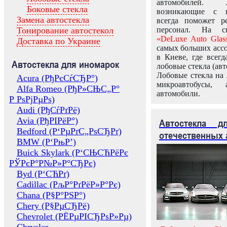
автомобилей.
Боковые стекла
возникающие с в
Замена автостекла
всегда поможет 
Тонирование автостекол
персонал. На ск
«DeLuxe Auto Glas
Доставка по Украине
самых больших ассо
в Киеве, где всег
Автостекла для иномарок
лобовые стекла (авт
Лобовые стекла на 
Acura (РђРєСѓСЂР°)
микроавтобусы, 
Alfa Romeo (РђР»СЊС„Р°
автомобили.
Р РѕРјРµРѕ)
Audi (РђСѓРґРё)
Avia (РђРІРёР°)
Автостекла 
Bedford (Р‘РµРґС„РѕСЂРґ)
отечественных 
BMW (Р‘РњР’)
Buick Skylark (Р‘СЊСЋРёРє
РЎРєР°Р№Р»Р°СЂРє)
Byd (Р‘СЋРґ)
Cadillac (РљР°РґРёР»Р°Рє)
Chana (Р§Р°РЅР°)
Chery (Р§РµСЂРё)
Chevrolet (РЁРµРІСЂРѕР»Рµ)