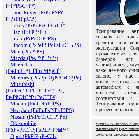
Р›Р°РЅС‡Р°)
Land Rover (Р›РµРЅРґ
Р РѕРІРµСЂ)
Lexus (Р›РµРєСЃСѓСЃ)
Тонирование авт
Liaz (Р›РёР°Р·)
сегодня не толь
Lifan (Р›РёС„Р°РЅ)
средство повышени
Lincoln (Р›РёРЅРєРѕР»СЊРЅ)
эксплуатации. Сов
Man (РњР°РЅ)
применяемые для
Mazda (РњР°Р·РґР°)
барьером для 
Mercedes
ультрафиолета, ул
даже немного сни
(РњРµСЂСЃРµРґРµСЃ)
салоне. У нас м
Mercury (РњРµСЂРєСѓСЂРё)
лобовые стекла, за
Mitsubishi
автомобиля с л
(РњРёС‚СЃСѓР±РёСЃРё,
уровнем затем
РњРёС†СѓР±РёСЃРё)
соответствии с 
Mudan (РњСѓРґР°РЅ)
Тонирование про
профессионально.
Neoplan (РќРµРѕРїР»Р°РЅ)
Nissan (РќРёСЃСЃР°РЅ)
Oldsmobile
Украина
5
из
5
на основе
27
оце
(РћР»РґСЃРјРѕР±Р°Р№Р»)
автостекла хонда
купить автосте
стекла киев
автостекла инома
Opel (РћРїРµР»СЊ)