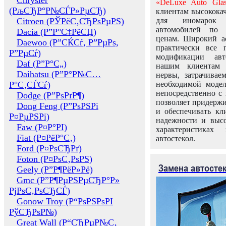
Chrysler
«DeLuxe Auto Glas
(РљСЂР°Р№СЃР»РµСЂ)
клиентам высококач
Citroen (РЎРёС‚СЂРѕРµРЅ)
для иномарок 
автомобилей по
Dacia (Р”Р°С‡РёСЏ)
ценам. Широкий ас
Daewoo (Р”СЌСѓ, Р”РµРѕ,
практически все 
Р”РµСѓ)
модификации авт
Daf (Р”Р°С„)
нашим клиентам 
Daihatsu (Р”Р°Р№С…
нервы, затрачивае
Р°С‚СЃСѓ)
необходимой моде
непосредственно с 
Dodge (Р”РѕРґР¶)
позволяет придержи
Dong Feng (Р”РѕРЅРі
и обеспечивать кл
Р¤РµРЅРі)
надежности и высо
Faw (Р¤Р°РІ)
характеристиках
Fiat (Р¤РёР°С‚)
автостекол.
Ford (Р¤РѕСЂРґ)
Foton (Р¤РѕС‚РѕРЅ)
Замена автосте
Geely (Р”Р¶РёР»Рё)
Gmc (Р”Р¶РµРЅРµСЂР°Р»
РјРѕС‚РѕСЂСЃ)
Gonow Troy (Р“РѕРЅРѕРІ
РўСЂРѕР№)
Great Wall (Р“СЂРµР№С‚