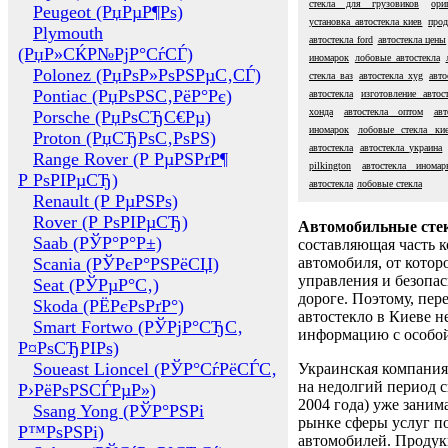
стекла для грузовиков
ори
Peugeot (РџРµР¶Рѕ)
установка автостекла киев
прод
Plymouth
автостекла ford
автостекла цены
(РџР»СЌР№РјР°СѓСЃ)
иномарок
лобовые автостекла
Polonez (РџРѕР»РѕРЅРµС‚СЃ)
стекла ваз
автостекла xyg
авто
Pontiac (РџРѕРЅС‚РёР°Рє)
автостекла
изготовление автос
хонда
автостекла оптом
ав
Porsche (РџРѕСЂС€Рµ)
иномарок
лобовые стекла ки
Proton (РџСЂРѕС‚РѕРЅ)
автостекла
автостекла украина
Range Rover (Р РµРЅРґР¶
pilkington
автостекла иномар
Р РѕРІРµСЂ)
автостекла
лобовые стекла
Renault (Р РµРЅРѕ)
Rover (Р РѕРІРµСЂ)
Автомобильные сте
Saab (РЎР°Р°Р±)
составляющая часть 
Scania (РЎРєР°РЅРёСЏ)
автомобиля, от котор
управления и безопа
Seat (РЎРµР°С‚)
дороге. Поэтому, пере
Skoda (РЁРєРѕРґР°)
автостекло в Киеве н
Smart Fortwo (РЎРјР°СЂС‚
информацию с особо
Р¤РѕСЂРІРѕ)
Soueast Lioncel (РЎР°СѓРёСЃС‚
Украинская компания 
на недолгий период с
Р›РёРѕРЅСЃРµР»)
2004 года) уже заним
Ssang Yong (РЎР°РЅРі
рынке сферы услуг п
Р™РѕРЅРі)
автомобилей. Проду