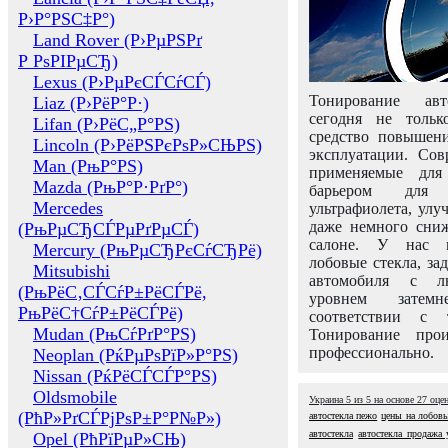
Р›Р°РЅС‡Р°)
Land Rover (Р›РµРЅРґ
Р РѕРІРµСЂ)
Lexus (Р›РµРєСЃСѓСЃ)
Тонирование авт
Liaz (Р›РёР°Р·)
сегодня не толь
Lifan (Р›РёС„Р°РЅ)
средство повышени
Lincoln (Р›РёРЅРєРѕР»СЊРЅ)
эксплуатации. Сов
Man (РњР°РЅ)
применяемые для
Mazda (РњР°Р·РґР°)
барьером для 
Mercedes
ультрафиолета, ул
даже немного сни
(РњРµСЂСЃРµРґРµСЃ)
салоне. У нас м
Mercury (РњРµСЂРєСѓСЂРё)
лобовые стекла, за
Mitsubishi
автомобиля с л
(РњРёС‚СЃСѓР±РёСЃРё,
уровнем затем
РњРёС†СѓР±РёСЃРё)
соответствии с 
Mudan (РњСѓРґР°РЅ)
Тонирование про
профессионально.
Neoplan (РќРµРѕРїР»Р°РЅ)
Nissan (РќРёСЃСЃР°РЅ)
Oldsmobile
Украина
5
из
5
на основе
27
оце
(РћР»РґСЃРјРѕР±Р°Р№Р»)
автостекла пежо
цены на лобовы
автостекла
автостекла продажа 
Opel (РћРїРµР»СЊ)