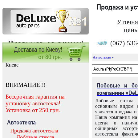
Продажа и у
Уточня
цены
(067) 536
Меняем стекла, как лампочки!
Автостекло »
Заказать установку автостекла в
Киеве
ВНИМАНИЕ!!!
Лобовые и бо
компаниии «DeL
Бессрочная гарантия на
Лобовые стекла
установку автостекла!
основным видом д
Установка от 250 грн.
является продажа и 
Наша компания на 
Автостекла
всегда в налич
обширных ассорт
Продажа автостекла
автостекла факти
Лобовые стекла