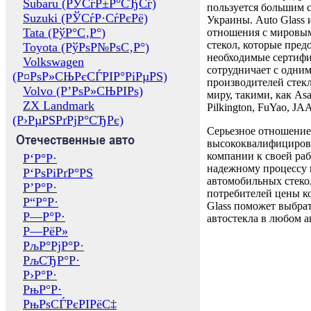
Subaru (РЎСѓР±Р°СЂСѓ)
пользуется большим 
Suzuki (РЎСѓР·СѓРєРё)
Украины. Auto Glass
Tata (РўР°С‚Р°)
отношения с мировы
стекол, которые пред
Toyota (РўРѕР№РѕС‚Р°)
необходимые сертиф
Volkswagen
сотрудничает с одни
(Р¤РѕР»СЊРєСЃРІР°РіРµРЅ)
производителей стекл
Volvo (Р’РѕР»СЊРІРѕ)
миру, такими, как Asa
ZX Landmark
Pilkington, FuYao, 
(Р›РµРЅРґРјР°СЂРє)
Серьезное отношение
Отечественные авто
высококвалифициров
компании к своей раб
Р‘Р°Р·
надежному процессу 
Р‘РѕРіРґР°РЅ
автомобильных стекол
Р’Р°Р·
потребителей цены к
Р“Р°Р·
Glass поможет выбрат
Р—Р°Р·
автостекла в любом а
Р—РёР»
РљР°РјР°Р·
РљСЂР°Р·
Р›Р°Р·
РњР°Р·
РњРѕСЃРєРІРёС‡