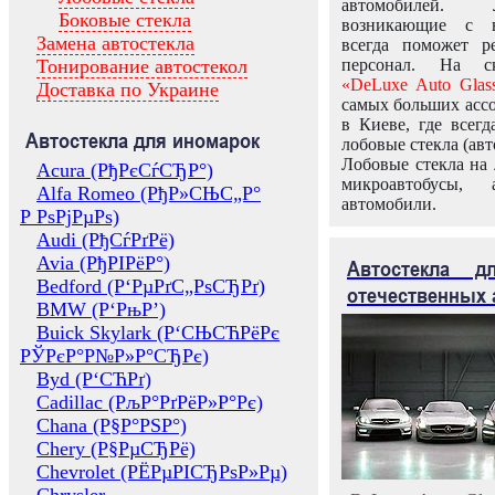
автомобилей.
Боковые стекла
возникающие с в
Замена автостекла
всегда поможет 
Тонирование автостекол
персонал. На ск
«DeLuxe Auto Glas
Доставка по Украине
самых больших ассо
в Киеве, где всег
Автостекла для иномарок
лобовые стекла (авт
Лобовые стекла на 
Acura (РђРєСѓСЂР°)
микроавтобусы, 
Alfa Romeo (РђР»СЊС„Р°
автомобили.
Р РѕРјРµРѕ)
Audi (РђСѓРґРё)
Avia (РђРІРёР°)
Автостекла 
Bedford (Р‘РµРґС„РѕСЂРґ)
отечественных 
BMW (Р‘РњР’)
Buick Skylark (Р‘СЊСЋРёРє
РЎРєР°Р№Р»Р°СЂРє)
Byd (Р‘СЋРґ)
Cadillac (РљР°РґРёР»Р°Рє)
Chana (Р§Р°РЅР°)
Chery (Р§РµСЂРё)
Chevrolet (РЁРµРІСЂРѕР»Рµ)