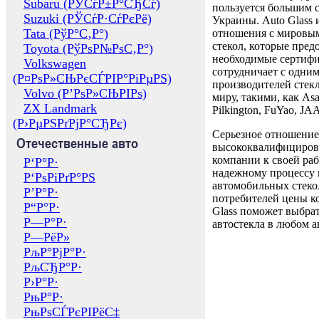
Subaru (РЎСѓР±Р°СЂСѓ)
пользуется большим 
Suzuki (РЎСѓР·СѓРєРё)
Украины. Auto Glass
Tata (РўР°С‚Р°)
отношения с мировы
стекол, которые пред
Toyota (РўРѕР№РѕС‚Р°)
необходимые сертиф
Volkswagen
сотрудничает с одни
(Р¤РѕР»СЊРєСЃРІР°РіРµРЅ)
производителей стекл
Volvo (Р’РѕР»СЊРІРѕ)
миру, такими, как Asa
ZX Landmark
Pilkington, FuYao, 
(Р›РµРЅРґРјР°СЂРє)
Серьезное отношение
Отечественные авто
высококвалифициров
компании к своей раб
Р‘Р°Р·
надежному процессу 
Р‘РѕРіРґР°РЅ
автомобильных стекол
Р’Р°Р·
потребителей цены к
Р“Р°Р·
Glass поможет выбрат
Р—Р°Р·
автостекла в любом а
Р—РёР»
РљР°РјР°Р·
РљСЂР°Р·
Р›Р°Р·
РњР°Р·
РњРѕСЃРєРІРёС‡