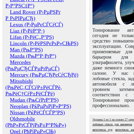
Р›Р°РЅС‡Р°)
Land Rover (Р›РµРЅРґ
Р РѕРІРµСЂ)
Lexus (Р›РµРєСЃСѓСЃ)
Тонирование авт
Liaz (Р›РёР°Р·)
сегодня не толь
Lifan (Р›РёС„Р°РЅ)
средство повышени
Lincoln (Р›РёРЅРєРѕР»СЊРЅ)
эксплуатации. Сов
Man (РњР°РЅ)
применяемые для
Mazda (РњР°Р·РґР°)
барьером для 
Mercedes
ультрафиолета, ул
даже немного сни
(РњРµСЂСЃРµРґРµСЃ)
салоне. У нас м
Mercury (РњРµСЂРєСѓСЂРё)
лобовые стекла, за
Mitsubishi
автомобиля с л
(РњРёС‚СЃСѓР±РёСЃРё,
уровнем затем
РњРёС†СѓР±РёСЃРё)
соответствии с 
Mudan (РњСѓРґР°РЅ)
Тонирование про
профессионально.
Neoplan (РќРµРѕРїР»Р°РЅ)
Nissan (РќРёСЃСЃР°РЅ)
Oldsmobile
Украина
5
из
5
на основе
27
оце
(РћР»РґСЃРјРѕР±Р°Р№Р»)
лобовые стекла для иномарок
автостекла xyg
автостекла ки
Opel (РћРїРµР»СЊ)