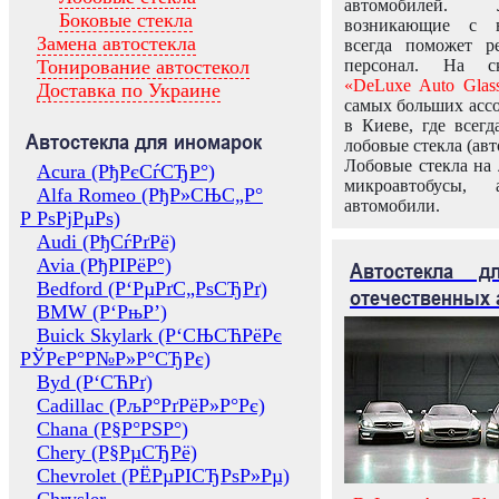
автомобилей.
Боковые стекла
возникающие с в
Замена автостекла
всегда поможет 
Тонирование автостекол
персонал. На ск
«DeLuxe Auto Glas
Доставка по Украине
самых больших ассо
в Киеве, где всег
Автостекла для иномарок
лобовые стекла (авт
Лобовые стекла на 
Acura (РђРєСѓСЂР°)
микроавтобусы, 
Alfa Romeo (РђР»СЊС„Р°
автомобили.
Р РѕРјРµРѕ)
Audi (РђСѓРґРё)
Avia (РђРІРёР°)
Автостекла 
Bedford (Р‘РµРґС„РѕСЂРґ)
отечественных 
BMW (Р‘РњР’)
Buick Skylark (Р‘СЊСЋРёРє
РЎРєР°Р№Р»Р°СЂРє)
Byd (Р‘СЋРґ)
Cadillac (РљР°РґРёР»Р°Рє)
Chana (Р§Р°РЅР°)
Chery (Р§РµСЂРё)
Chevrolet (РЁРµРІСЂРѕР»Рµ)