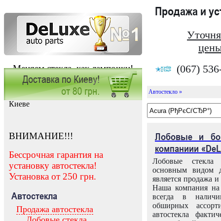
Продажа и у
Уточня
цены
(067) 536
Меняем стекла, как лампочки!
Автостекло »
Заказать установку автостекла в
Киеве
ВНИМАНИЕ!!!
Лобовые и бо
компаниии «DeL
Бессрочная гарантия на
Лобовые стекла
установку автостекла!
основным видом д
Установка от 250 грн.
является продажа и 
Наша компания на 
Автостекла
всегда в налич
обширных ассорт
Продажа автостекла
автостекла факти
Лобовые стекла