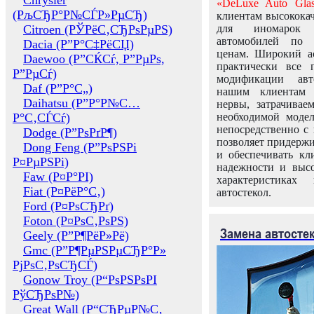
Chrysler
«DeLuxe Auto Glas
(РљСЂР°Р№СЃР»РµСЂ)
клиентам высококач
Citroen (РЎРёС‚СЂРѕРµРЅ)
для иномарок 
автомобилей по
Dacia (Р”Р°С‡РёСЏ)
ценам. Широкий ас
Daewoo (Р”СЌСѓ, Р”РµРѕ,
практически все 
Р”РµСѓ)
модификации авт
Daf (Р”Р°С„)
нашим клиентам 
Daihatsu (Р”Р°Р№С…
нервы, затрачивае
Р°С‚СЃСѓ)
необходимой моде
непосредственно с 
Dodge (Р”РѕРґР¶)
позволяет придержи
Dong Feng (Р”РѕРЅРі
и обеспечивать кл
Р¤РµРЅРі)
надежности и высо
Faw (Р¤Р°РІ)
характеристиках
Fiat (Р¤РёР°С‚)
автостекол.
Ford (Р¤РѕСЂРґ)
Foton (Р¤РѕС‚РѕРЅ)
Замена автосте
Geely (Р”Р¶РёР»Рё)
Gmc (Р”Р¶РµРЅРµСЂР°Р»
РјРѕС‚РѕСЂСЃ)
Gonow Troy (Р“РѕРЅРѕРІ
РўСЂРѕР№)
Great Wall (Р“СЂРµР№С‚