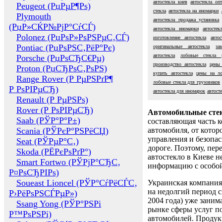
автостекла киев
автостекла оп
Peugeot (РџРµР¶Рѕ)
стекла
автостекла на иномарки
Plymouth
автостекла продажа установка
(РџР»СЌР№РјР°СѓСЃ)
автостекла иномарки
автостек
Polonez (РџРѕР»РѕРЅРµС‚СЃ)
изготовление автостекла
авто
Pontiac (РџРѕРЅС‚РёР°Рє)
оригинальные автостекла
за
автостекла
лобовые стекла p
Porsche (РџРѕСЂС€Рµ)
производство автостекла
цены 
Proton (РџСЂРѕС‚РѕРЅ)
купить автостекла
цены на ло
Range Rover (Р РµРЅРґР¶
лобовые стекла для грузовиков
Р РѕРІРµСЂ)
автостекла для иномарок
автост
Renault (Р РµРЅРѕ)
Rover (Р РѕРІРµСЂ)
Автомобильные сте
Saab (РЎР°Р°Р±)
составляющая часть 
Scania (РЎРєР°РЅРёСЏ)
автомобиля, от котор
управления и безопа
Seat (РЎРµР°С‚)
дороге. Поэтому, пере
Skoda (РЁРєРѕРґР°)
автостекло в Киеве н
Smart Fortwo (РЎРјР°СЂС‚
информацию с особо
Р¤РѕСЂРІРѕ)
Soueast Lioncel (РЎР°СѓРёСЃС‚
Украинская компания 
на недолгий период с
Р›РёРѕРЅСЃРµР»)
2004 года) уже заним
Ssang Yong (РЎР°РЅРі
рынке сферы услуг п
Р™РѕРЅРі)
автомобилей. Проду