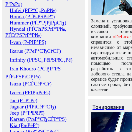
Р’РѕР»)
Hafei (РҐР°С„РµР№)
Honda (РҐРѕРЅРґР°)
Замена и установка
Hummer (РҐР°РјРјРµСЂ)
сложный, требующ
Hyndai (РҐСЋРЅРґР°Р№,
высокой точно
РҐСѓРЅРґР°Р№)
компании
«DeLuxe 
I-van (Р-РІР°РЅ)
справится с это
независимо от марк
Ikarus (РРєР°СЂСѓСЃ)
гарантируя отличны
автомобильных ст
Infinity (РРЅС„РёРЅРёС‚Рё)
помощью посл
Iran Khodro (РСЂР°РЅ
разработок в эт
лобового стекла н
РҐРѕРЅРґСЂРѕ)
сервисе будет прои
Isuzu (РСЃСѓР·Сѓ)
сжатые сроки, без
качестве.
Iveco (РРІРµРєРѕ)
Jac (Р–Р°Рє)
Тонирование
Jaguar (РЇРіСѓР°СЂ)
Jeep (Р”Р¶РёРї)
Karsan (РљР°СЂСЃР°РЅ)
Kia (РљРёР°)
Lancia (Р›Р°РЅС‡РёСЏ,