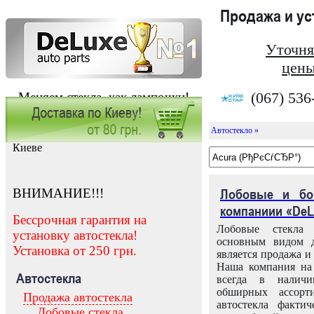
Продажа и у
Уточня
цены
(067) 536
Меняем стекла, как лампочки!
Автостекло »
Заказать установку автостекла в
Киеве
ВНИМАНИЕ!!!
Лобовые и бо
компаниии «DeL
Бессрочная гарантия на
Лобовые стекла
установку автостекла!
основным видом д
Установка от 250 грн.
является продажа и 
Наша компания на 
Автостекла
всегда в налич
обширных ассорт
Продажа автостекла
автостекла факти
Лобовые стекла