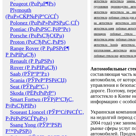
автостекла
автостекла
замена
Peugeot (РџРµР¶Рѕ)
грузовиков
производство авто
Plymouth
автостекла
автостекла на ин
(РџР»СЌР№РјР°СѓСЃ)
автостекла
лобовые стекла для 
Polonez (РџРѕР»РѕРЅРµС‚СЃ)
на автостекла
автостекла опт
Pontiac (РџРѕРЅС‚РёР°Рє)
автостекла киев
лобовые автост
иномарок
лобовые стекла p
Porsche (РџРѕСЂС€Рµ)
автостекла цены
лобовые стекла
Proton (РџСЂРѕС‚РѕРЅ)
автостекла honda
автостекла
Range Rover (Р РµРЅРґР¶
изготовление автостекла
авто
Р РѕРІРµСЂ)
лобовые стекла ваз
автостекла п
Renault (Р РµРЅРѕ)
Rover (Р РѕРІРµСЂ)
Автомобильные сте
Saab (РЎР°Р°Р±)
составляющая часть 
Scania (РЎРєР°РЅРёСЏ)
автомобиля, от котор
управления и безопа
Seat (РЎРµР°С‚)
дороге. Поэтому, пере
Skoda (РЁРєРѕРґР°)
автостекло в Киеве н
Smart Fortwo (РЎРјР°СЂС‚
информацию с особо
Р¤РѕСЂРІРѕ)
Soueast Lioncel (РЎР°СѓРёСЃС‚
Украинская компания 
на недолгий период с
Р›РёРѕРЅСЃРµР»)
2004 года) уже заним
Ssang Yong (РЎР°РЅРі
рынке сферы услуг п
Р™РѕРЅРі)
автомобилей. Проду