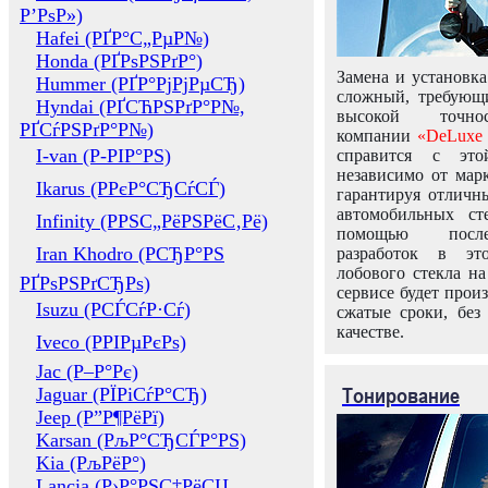
Р’РѕР»)
Hafei (РҐР°С„РµР№)
Honda (РҐРѕРЅРґР°)
Замена и установка
Hummer (РҐР°РјРјРµСЂ)
сложный, требующ
Hyndai (РҐСЋРЅРґР°Р№,
высокой точно
РҐСѓРЅРґР°Р№)
компании
«DeLuxe 
I-van (Р-РІР°РЅ)
справится с это
независимо от марк
Ikarus (РРєР°СЂСѓСЃ)
гарантируя отличны
автомобильных ст
Infinity (РРЅС„РёРЅРёС‚Рё)
помощью посл
Iran Khodro (РСЂР°РЅ
разработок в эт
лобового стекла н
РҐРѕРЅРґСЂРѕ)
сервисе будет прои
Isuzu (РСЃСѓР·Сѓ)
сжатые сроки, без
качестве.
Iveco (РРІРµРєРѕ)
Jac (Р–Р°Рє)
Тонирование
Jaguar (РЇРіСѓР°СЂ)
Jeep (Р”Р¶РёРї)
Karsan (РљР°СЂСЃР°РЅ)
Kia (РљРёР°)
Lancia (Р›Р°РЅС‡РёСЏ,