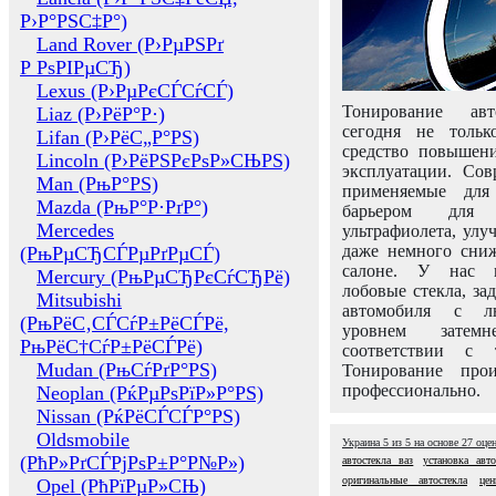
Р›Р°РЅС‡Р°)
Land Rover (Р›РµРЅРґ
Р РѕРІРµСЂ)
Lexus (Р›РµРєСЃСѓСЃ)
Тонирование авт
Liaz (Р›РёР°Р·)
сегодня не толь
Lifan (Р›РёС„Р°РЅ)
средство повышени
Lincoln (Р›РёРЅРєРѕР»СЊРЅ)
эксплуатации. Сов
Man (РњР°РЅ)
применяемые для
Mazda (РњР°Р·РґР°)
барьером для 
Mercedes
ультрафиолета, ул
даже немного сни
(РњРµСЂСЃРµРґРµСЃ)
салоне. У нас м
Mercury (РњРµСЂРєСѓСЂРё)
лобовые стекла, за
Mitsubishi
автомобиля с л
(РњРёС‚СЃСѓР±РёСЃРё,
уровнем затем
РњРёС†СѓР±РёСЃРё)
соответствии с 
Mudan (РњСѓРґР°РЅ)
Тонирование про
профессионально.
Neoplan (РќРµРѕРїР»Р°РЅ)
Nissan (РќРёСЃСЃР°РЅ)
Oldsmobile
Украина
5
из
5
на основе
27
оце
(РћР»РґСЃРјРѕР±Р°Р№Р»)
автостекла ваз
установка авто
оригинальные автостекла
це
Opel (РћРїРµР»СЊ)