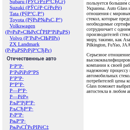
Subaru (РЎСѓР±Р°СЂСѓ)
пользуется большим 
Suzuki (РЎСѓР·СѓРєРё)
Украины. Auto Glass
Tata (РўР°С‚Р°)
отношения с мировы
стекол, которые пред
Toyota (РўРѕР№РѕС‚Р°)
необходимые сертиф
Volkswagen
сотрудничает с одни
(Р¤РѕР»СЊРєСЃРІР°РіРµРЅ)
производителей стекл
Volvo (Р’РѕР»СЊРІРѕ)
миру, такими, как Asa
ZX Landmark
Pilkington, FuYao, 
(Р›РµРЅРґРјР°СЂРє)
Серьезное отношение
Отечественные авто
высококвалифициров
компании к своей раб
Р‘Р°Р·
надежному процессу 
Р‘РѕРіРґР°РЅ
автомобильных стекол
Р’Р°Р·
потребителей цены к
Р“Р°Р·
Glass поможет выбрат
Р—Р°Р·
автостекла в любом а
Р—РёР»
РљР°РјР°Р·
РљСЂР°Р·
Р›Р°Р·
РњР°Р·
РњРѕСЃРєРІРёС‡