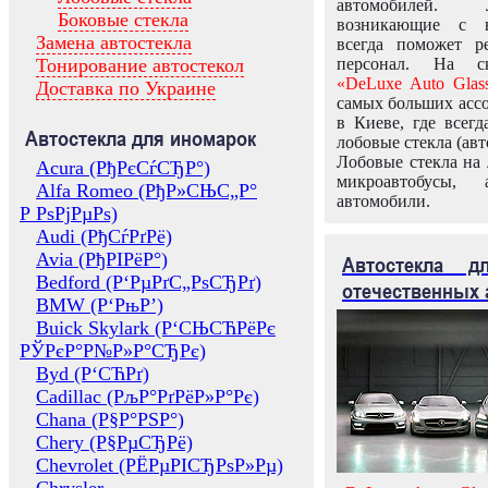
автомобилей.
Боковые стекла
возникающие с в
Замена автостекла
всегда поможет 
Тонирование автостекол
персонал. На ск
«DeLuxe Auto Glas
Доставка по Украине
самых больших ассо
в Киеве, где всег
Автостекла для иномарок
лобовые стекла (авт
Лобовые стекла на 
Acura (РђРєСѓСЂР°)
микроавтобусы, 
Alfa Romeo (РђР»СЊС„Р°
автомобили.
Р РѕРјРµРѕ)
Audi (РђСѓРґРё)
Avia (РђРІРёР°)
Автостекла 
Bedford (Р‘РµРґС„РѕСЂРґ)
отечественных 
BMW (Р‘РњР’)
Buick Skylark (Р‘СЊСЋРёРє
РЎРєР°Р№Р»Р°СЂРє)
Byd (Р‘СЋРґ)
Cadillac (РљР°РґРёР»Р°Рє)
Chana (Р§Р°РЅР°)
Chery (Р§РµСЂРё)
Chevrolet (РЁРµРІСЂРѕР»Рµ)