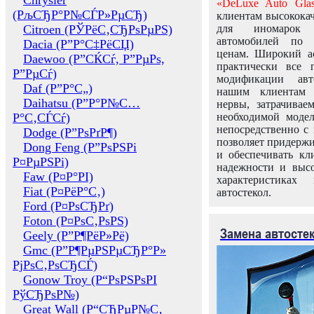
Chrysler
«DeLuxe Auto Glas
(РљСЂР°Р№СЃР»РµСЂ)
клиентам высококач
Citroen (РЎРёС‚СЂРѕРµРЅ)
для иномарок 
автомобилей по
Dacia (Р”Р°С‡РёСЏ)
ценам. Широкий ас
Daewoo (Р”СЌСѓ, Р”РµРѕ,
практически все 
Р”РµСѓ)
модификации авт
Daf (Р”Р°С„)
нашим клиентам 
Daihatsu (Р”Р°Р№С…
нервы, затрачивае
Р°С‚СЃСѓ)
необходимой моде
непосредственно с 
Dodge (Р”РѕРґР¶)
позволяет придержи
Dong Feng (Р”РѕРЅРі
и обеспечивать кл
Р¤РµРЅРі)
надежности и высо
Faw (Р¤Р°РІ)
характеристиках
Fiat (Р¤РёР°С‚)
автостекол.
Ford (Р¤РѕСЂРґ)
Foton (Р¤РѕС‚РѕРЅ)
Замена автосте
Geely (Р”Р¶РёР»Рё)
Gmc (Р”Р¶РµРЅРµСЂР°Р»
РјРѕС‚РѕСЂСЃ)
Gonow Troy (Р“РѕРЅРѕРІ
РўСЂРѕР№)
Great Wall (Р“СЂРµР№С‚