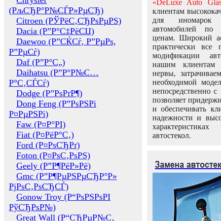
Chrysler
«DeLuxe Auto Glas
(РљСЂР°Р№СЃР»РµСЂ)
клиентам высококач
Citroen (РЎРёС‚СЂРѕРµРЅ)
для иномарок 
автомобилей по
Dacia (Р”Р°С‡РёСЏ)
ценам. Широкий ас
Daewoo (Р”СЌСѓ, Р”РµРѕ,
практически все 
Р”РµСѓ)
модификации авт
Daf (Р”Р°С„)
нашим клиентам 
Daihatsu (Р”Р°Р№С…
нервы, затрачивае
Р°С‚СЃСѓ)
необходимой моде
непосредственно с 
Dodge (Р”РѕРґР¶)
позволяет придержи
Dong Feng (Р”РѕРЅРі
и обеспечивать кл
Р¤РµРЅРі)
надежности и высо
Faw (Р¤Р°РІ)
характеристиках
Fiat (Р¤РёР°С‚)
автостекол.
Ford (Р¤РѕСЂРґ)
Foton (Р¤РѕС‚РѕРЅ)
Замена автосте
Geely (Р”Р¶РёР»Рё)
Gmc (Р”Р¶РµРЅРµСЂР°Р»
РјРѕС‚РѕСЂСЃ)
Gonow Troy (Р“РѕРЅРѕРІ
РўСЂРѕР№)
Great Wall (Р“СЂРµР№С‚