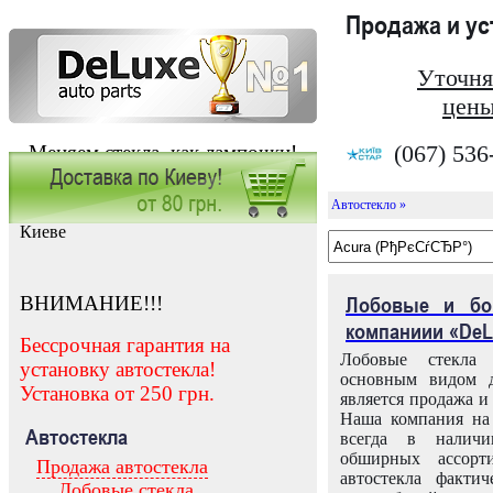
Продажа и у
Уточня
цены
(067) 536
Меняем стекла, как лампочки!
Автостекло »
Заказать установку автостекла в
Киеве
ВНИМАНИЕ!!!
Лобовые и бо
компаниии «DeL
Бессрочная гарантия на
Лобовые стекла
установку автостекла!
основным видом д
Установка от 250 грн.
является продажа и 
Наша компания на 
Автостекла
всегда в налич
обширных ассорт
Продажа автостекла
автостекла факти
Лобовые стекла