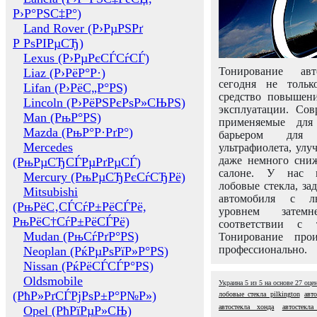
Р›Р°РЅС‡Р°)
Land Rover (Р›РµРЅРґ
Р РѕРІРµСЂ)
Lexus (Р›РµРєСЃСѓСЃ)
Тонирование авт
Liaz (Р›РёР°Р·)
сегодня не толь
Lifan (Р›РёС„Р°РЅ)
средство повышени
Lincoln (Р›РёРЅРєРѕР»СЊРЅ)
эксплуатации. Сов
Man (РњР°РЅ)
применяемые для
Mazda (РњР°Р·РґР°)
барьером для 
Mercedes
ультрафиолета, ул
даже немного сни
(РњРµСЂСЃРµРґРµСЃ)
салоне. У нас м
Mercury (РњРµСЂРєСѓСЂРё)
лобовые стекла, за
Mitsubishi
автомобиля с л
(РњРёС‚СЃСѓР±РёСЃРё,
уровнем затем
РњРёС†СѓР±РёСЃРё)
соответствии с 
Mudan (РњСѓРґР°РЅ)
Тонирование про
профессионально.
Neoplan (РќРµРѕРїР»Р°РЅ)
Nissan (РќРёСЃСЃР°РЅ)
Oldsmobile
Украина
5
из
5
на основе
27
оце
(РћР»РґСЃРјРѕР±Р°Р№Р»)
лобовые стекла pilkington
авт
автостекла хонда
автостекл
Opel (РћРїРµР»СЊ)