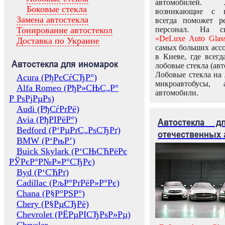
автомобилей.
Боковые стекла
возникающие с в
Замена автостекла
всегда поможет 
Тонирование автостекол
персонал. На ск
«DeLuxe Auto Glas
Доставка по Украине
самых больших ассо
в Киеве, где всег
Автостекла для иномарок
лобовые стекла (авт
Лобовые стекла на 
Acura (РђРєСѓСЂР°)
микроавтобусы, 
Alfa Romeo (РђР»СЊС„Р°
автомобили.
Р РѕРјРµРѕ)
Audi (РђСѓРґРё)
Avia (РђРІРёР°)
Автостекла 
Bedford (Р‘РµРґС„РѕСЂРґ)
отечественных 
BMW (Р‘РњР’)
Buick Skylark (Р‘СЊСЋРёРє
РЎРєР°Р№Р»Р°СЂРє)
Byd (Р‘СЋРґ)
Cadillac (РљР°РґРёР»Р°Рє)
Chana (Р§Р°РЅР°)
Chery (Р§РµСЂРё)
Chevrolet (РЁРµРІСЂРѕР»Рµ)