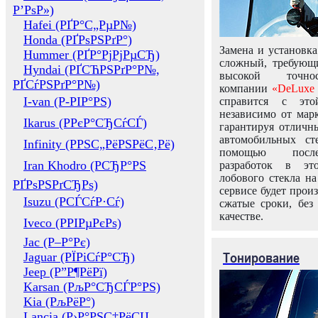
Р’РѕР»)
Hafei (РҐР°С„РµР№)
Honda (РҐРѕРЅРґР°)
Замена и установка
Hummer (РҐР°РјРјРµСЂ)
сложный, требующ
Hyndai (РҐСЋРЅРґР°Р№,
высокой точно
РҐСѓРЅРґР°Р№)
компании
«DeLuxe 
I-van (Р-РІР°РЅ)
справится с это
независимо от марк
Ikarus (РРєР°СЂСѓСЃ)
гарантируя отличны
автомобильных ст
Infinity (РРЅС„РёРЅРёС‚Рё)
помощью посл
Iran Khodro (РСЂР°РЅ
разработок в эт
лобового стекла н
РҐРѕРЅРґСЂРѕ)
сервисе будет прои
Isuzu (РСЃСѓР·Сѓ)
сжатые сроки, без
качестве.
Iveco (РРІРµРєРѕ)
Jac (Р–Р°Рє)
Тонирование
Jaguar (РЇРіСѓР°СЂ)
Jeep (Р”Р¶РёРї)
Karsan (РљР°СЂСЃР°РЅ)
Kia (РљРёР°)
Lancia (Р›Р°РЅС‡РёСЏ,