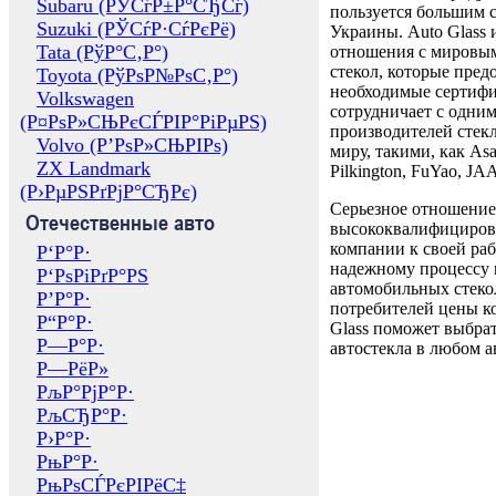
Subaru (РЎСѓР±Р°СЂСѓ)
пользуется большим 
Suzuki (РЎСѓР·СѓРєРё)
Украины. Auto Glass
Tata (РўР°С‚Р°)
отношения с мировы
стекол, которые пред
Toyota (РўРѕР№РѕС‚Р°)
необходимые сертиф
Volkswagen
сотрудничает с одни
(Р¤РѕР»СЊРєСЃРІР°РіРµРЅ)
производителей стекл
Volvo (Р’РѕР»СЊРІРѕ)
миру, такими, как Asa
ZX Landmark
Pilkington, FuYao, 
(Р›РµРЅРґРјР°СЂРє)
Серьезное отношение
Отечественные авто
высококвалифициров
компании к своей раб
Р‘Р°Р·
надежному процессу 
Р‘РѕРіРґР°РЅ
автомобильных стекол
Р’Р°Р·
потребителей цены к
Р“Р°Р·
Glass поможет выбрат
Р—Р°Р·
автостекла в любом а
Р—РёР»
РљР°РјР°Р·
РљСЂР°Р·
Р›Р°Р·
РњР°Р·
РњРѕСЃРєРІРёС‡