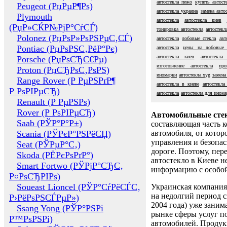
автостекла пежо
купить автост
Peugeot (РџРµР¶Рѕ)
автостекла украина
замена авто
Plymouth
автостекла
автостекла киев
(РџР»СЌР№РјР°СѓСЃ)
тонировка автостекла
автостекл
Polonez (РџРѕР»РѕРЅРµС‚СЃ)
автостекла
лобовые стекла
авт
Pontiac (РџРѕРЅС‚РёР°Рє)
автостекла
цены на лобовые 
автостекла киев
автостекла
Porsche (РџРѕСЂС€Рµ)
изготовление автостекла
про
Proton (РџСЂРѕС‚РѕРЅ)
иномарки
автостекла xyg
замена
Range Rover (Р РµРЅРґР¶
автостекла в киеве
автостекла
Р РѕРІРµСЂ)
автостекла
автостекла для ином
Renault (Р РµРЅРѕ)
Rover (Р РѕРІРµСЂ)
Автомобильные сте
Saab (РЎР°Р°Р±)
составляющая часть 
Scania (РЎРєР°РЅРёСЏ)
автомобиля, от котор
управления и безопа
Seat (РЎРµР°С‚)
дороге. Поэтому, пере
Skoda (РЁРєРѕРґР°)
автостекло в Киеве н
Smart Fortwo (РЎРјР°СЂС‚
информацию с особо
Р¤РѕСЂРІРѕ)
Soueast Lioncel (РЎР°СѓРёСЃС‚
Украинская компания 
на недолгий период с
Р›РёРѕРЅСЃРµР»)
2004 года) уже заним
Ssang Yong (РЎР°РЅРі
рынке сферы услуг п
Р™РѕРЅРі)
автомобилей. Проду