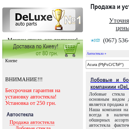
Продажа и у
Уточня
цены
(067) 536
Меняем стекла, как лампочки!
Автостекло »
Заказать установку автостекла в
Киеве
ВНИМАНИЕ!!!
Лобовые и бо
компаниии «DeL
Бессрочная гарантия на
Лобовые стекла
установку автостекла!
основным видом д
Установка от 250 грн.
является продажа и 
Наша компания на 
Автостекла
всегда в налич
обширных ассорт
Продажа автостекла
автостекла факти
Лобовые стекла