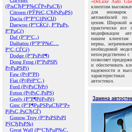
Chrysler
«DeLuxe Auto Glas
(РљСЂР°Р№СЃР»РµСЂ)
клиентам высококач
Citroen (РЎРёС‚СЂРѕРµРЅ)
для иномарок 
автомобилей по
Dacia (Р”Р°С‡РёСЏ)
ценам. Широкий ас
Daewoo (Р”СЌСѓ, Р”РµРѕ,
практически все 
Р”РµСѓ)
модификации авт
Daf (Р”Р°С„)
нашим клиентам 
Daihatsu (Р”Р°Р№С…
нервы, затрачивае
Р°С‚СЃСѓ)
необходимой моде
непосредственно с 
Dodge (Р”РѕРґР¶)
позволяет придержи
Dong Feng (Р”РѕРЅРі
и обеспечивать кл
Р¤РµРЅРі)
надежности и высо
Faw (Р¤Р°РІ)
характеристиках
Fiat (Р¤РёР°С‚)
автостекол.
Ford (Р¤РѕСЂРґ)
Foton (Р¤РѕС‚РѕРЅ)
Замена автосте
Geely (Р”Р¶РёР»Рё)
Gmc (Р”Р¶РµРЅРµСЂР°Р»
РјРѕС‚РѕСЂСЃ)
Gonow Troy (Р“РѕРЅРѕРІ
РўСЂРѕР№)
Great Wall (Р“СЂРµР№С‚