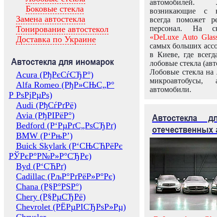
автомобилей.
Боковые стекла
возникающие с в
Замена автостекла
всегда поможет 
Тонирование автостекол
персонал. На ск
«DeLuxe Auto Glas
Доставка по Украине
самых больших ассо
в Киеве, где всег
Автостекла для иномарок
лобовые стекла (авт
Лобовые стекла на 
Acura (РђРєСѓСЂР°)
микроавтобусы, 
Alfa Romeo (РђР»СЊС„Р°
автомобили.
Р РѕРјРµРѕ)
Audi (РђСѓРґРё)
Avia (РђРІРёР°)
Автостекла 
Bedford (Р‘РµРґС„РѕСЂРґ)
отечественных 
BMW (Р‘РњР’)
Buick Skylark (Р‘СЊСЋРёРє
РЎРєР°Р№Р»Р°СЂРє)
Byd (Р‘СЋРґ)
Cadillac (РљР°РґРёР»Р°Рє)
Chana (Р§Р°РЅР°)
Chery (Р§РµСЂРё)
Chevrolet (РЁРµРІСЂРѕР»Рµ)