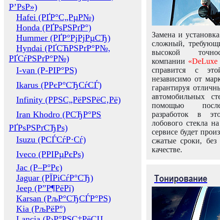
Р’РѕР»)
Hafei (РҐР°С„РµР№)
Honda (РҐРѕРЅРґР°)
Замена и установка
Hummer (РҐР°РјРјРµСЂ)
сложный, требующ
Hyndai (РҐСЋРЅРґР°Р№,
высокой точно
РҐСѓРЅРґР°Р№)
компании
«DeLuxe 
I-van (Р-РІР°РЅ)
справится с это
независимо от марк
Ikarus (РРєР°СЂСѓСЃ)
гарантируя отличны
автомобильных ст
Infinity (РРЅС„РёРЅРёС‚Рё)
помощью посл
Iran Khodro (РСЂР°РЅ
разработок в эт
лобового стекла н
РҐРѕРЅРґСЂРѕ)
сервисе будет прои
Isuzu (РСЃСѓР·Сѓ)
сжатые сроки, без
качестве.
Iveco (РРІРµРєРѕ)
Jac (Р–Р°Рє)
Тонирование
Jaguar (РЇРіСѓР°СЂ)
Jeep (Р”Р¶РёРї)
Karsan (РљР°СЂСЃР°РЅ)
Kia (РљРёР°)
Lancia (Р›Р°РЅС‡РёСЏ,