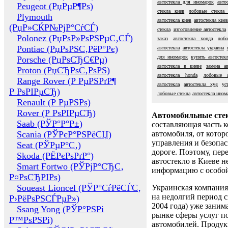
автостекла для иномарок
авто
Peugeot (РџРµР¶Рѕ)
стекла киев
лобовые стекла 
Plymouth
автостекла киев
автостекла киев
(РџР»СЌР№РјР°СѓСЃ)
стекла
изготовление автостекла
Polonez (РџРѕР»РѕРЅРµС‚СЃ)
заказ
автостекла хонда
лобо
Pontiac (РџРѕРЅС‚РёР°Рє)
автостекла
автостекла украина
для иномарок
купить автостек
Porsche (РџРѕСЂС€Рµ)
автостекла в киеве
замена ав
Proton (РџСЂРѕС‚РѕРЅ)
автостекла honda
лобовые а
Range Rover (Р РµРЅРґР¶
автостекла
автостекла xyg
ус
Р РѕРІРµСЂ)
лобовые стекла
автостекла ином
Renault (Р РµРЅРѕ)
Rover (Р РѕРІРµСЂ)
Автомобильные сте
Saab (РЎР°Р°Р±)
составляющая часть 
Scania (РЎРєР°РЅРёСЏ)
автомобиля, от котор
управления и безопа
Seat (РЎРµР°С‚)
дороге. Поэтому, пере
Skoda (РЁРєРѕРґР°)
автостекло в Киеве н
Smart Fortwo (РЎРјР°СЂС‚
информацию с особо
Р¤РѕСЂРІРѕ)
Soueast Lioncel (РЎР°СѓРёСЃС‚
Украинская компания 
на недолгий период с
Р›РёРѕРЅСЃРµР»)
2004 года) уже заним
Ssang Yong (РЎР°РЅРі
рынке сферы услуг п
Р™РѕРЅРі)
автомобилей. Проду