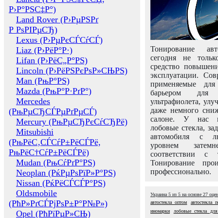
Р›Р°РЅС‡Р°)
Land Rover (Р›РµРЅРґ
Р РѕРІРµСЂ)
Lexus (Р›РµРєСЃСѓСЃ)
Тонирование авт
Liaz (Р›РёР°Р·)
сегодня не толь
Lifan (Р›РёС„Р°РЅ)
средство повышени
Lincoln (Р›РёРЅРєРѕР»СЊРЅ)
эксплуатации. Сов
Man (РњР°РЅ)
применяемые для
Mazda (РњР°Р·РґР°)
барьером для 
Mercedes
ультрафиолета, ул
даже немного сни
(РњРµСЂСЃРµРґРµСЃ)
салоне. У нас м
Mercury (РњРµСЂРєСѓСЂРё)
лобовые стекла, за
Mitsubishi
автомобиля с л
(РњРёС‚СЃСѓР±РёСЃРё,
уровнем затем
РњРёС†СѓР±РёСЃРё)
соответствии с 
Mudan (РњСѓРґР°РЅ)
Тонирование про
профессионально.
Neoplan (РќРµРѕРїР»Р°РЅ)
Nissan (РќРёСЃСЃР°РЅ)
Oldsmobile
Украина
5
из
5
на основе
27
оце
(РћР»РґСЃРјРѕР±Р°Р№Р»)
автостекла оптом
автостекла 
иномарки
лобовые стекла для
Opel (РћРїРµР»СЊ)