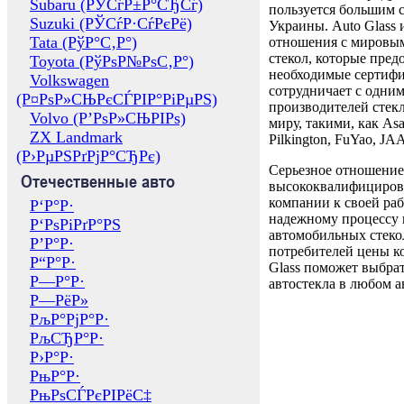
Subaru (РЎСѓР±Р°СЂСѓ)
пользуется большим 
Suzuki (РЎСѓР·СѓРєРё)
Украины. Auto Glass
Tata (РўР°С‚Р°)
отношения с мировы
стекол, которые пред
Toyota (РўРѕР№РѕС‚Р°)
необходимые сертиф
Volkswagen
сотрудничает с одни
(Р¤РѕР»СЊРєСЃРІР°РіРµРЅ)
производителей стекл
Volvo (Р’РѕР»СЊРІРѕ)
миру, такими, как Asa
ZX Landmark
Pilkington, FuYao, 
(Р›РµРЅРґРјР°СЂРє)
Серьезное отношение
Отечественные авто
высококвалифициров
компании к своей раб
Р‘Р°Р·
надежному процессу 
Р‘РѕРіРґР°РЅ
автомобильных стекол
Р’Р°Р·
потребителей цены к
Р“Р°Р·
Glass поможет выбрат
Р—Р°Р·
автостекла в любом а
Р—РёР»
РљР°РјР°Р·
РљСЂР°Р·
Р›Р°Р·
РњР°Р·
РњРѕСЃРєРІРёС‡