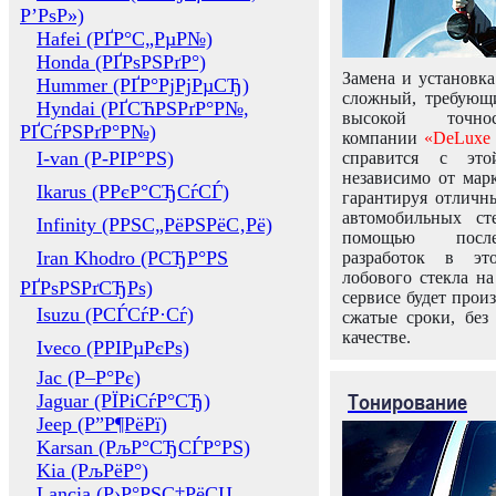
Р’РѕР»)
Hafei (РҐР°С„РµР№)
Honda (РҐРѕРЅРґР°)
Замена и установка
Hummer (РҐР°РјРјРµСЂ)
сложный, требующ
Hyndai (РҐСЋРЅРґР°Р№,
высокой точно
РҐСѓРЅРґР°Р№)
компании
«DeLuxe 
I-van (Р-РІР°РЅ)
справится с это
независимо от марк
Ikarus (РРєР°СЂСѓСЃ)
гарантируя отличны
автомобильных ст
Infinity (РРЅС„РёРЅРёС‚Рё)
помощью посл
Iran Khodro (РСЂР°РЅ
разработок в эт
лобового стекла н
РҐРѕРЅРґСЂРѕ)
сервисе будет прои
Isuzu (РСЃСѓР·Сѓ)
сжатые сроки, без
качестве.
Iveco (РРІРµРєРѕ)
Jac (Р–Р°Рє)
Тонирование
Jaguar (РЇРіСѓР°СЂ)
Jeep (Р”Р¶РёРї)
Karsan (РљР°СЂСЃР°РЅ)
Kia (РљРёР°)
Lancia (Р›Р°РЅС‡РёСЏ,