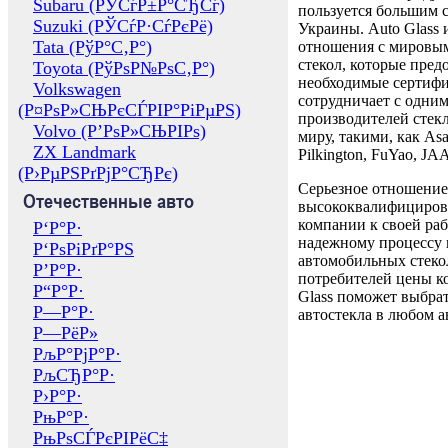
Subaru (РЎСѓР±Р°СЂСѓ)
пользуется большим 
Suzuki (РЎСѓР·СѓРєРё)
Украины. Auto Glass
Tata (РўР°С‚Р°)
отношения с мировы
стекол, которые пред
Toyota (РўРѕР№РѕС‚Р°)
необходимые сертиф
Volkswagen
сотрудничает с одни
(Р¤РѕР»СЊРєСЃРІР°РіРµРЅ)
производителей стекл
Volvo (Р’РѕР»СЊРІРѕ)
миру, такими, как Asa
ZX Landmark
Pilkington, FuYao, 
(Р›РµРЅРґРјР°СЂРє)
Серьезное отношение
Отечественные авто
высококвалифициров
компании к своей раб
Р‘Р°Р·
надежному процессу 
Р‘РѕРіРґР°РЅ
автомобильных стекол
Р’Р°Р·
потребителей цены к
Р“Р°Р·
Glass поможет выбрат
Р—Р°Р·
автостекла в любом а
Р—РёР»
РљР°РјР°Р·
РљСЂР°Р·
Р›Р°Р·
РњР°Р·
РњРѕСЃРєРІРёС‡