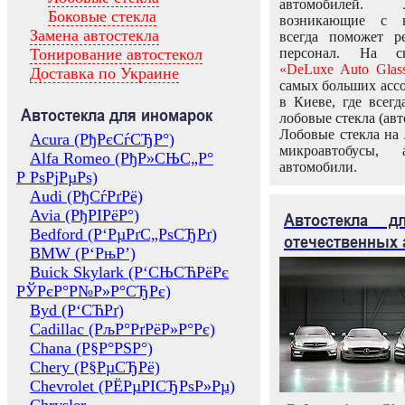
автомобилей.
Боковые стекла
возникающие с в
Замена автостекла
всегда поможет 
Тонирование автостекол
персонал. На ск
«DeLuxe Auto Glas
Доставка по Украине
самых больших ассо
в Киеве, где всег
Автостекла для иномарок
лобовые стекла (авт
Лобовые стекла на 
Acura (РђРєСѓСЂР°)
микроавтобусы, 
Alfa Romeo (РђР»СЊС„Р°
автомобили.
Р РѕРјРµРѕ)
Audi (РђСѓРґРё)
Avia (РђРІРёР°)
Автостекла 
Bedford (Р‘РµРґС„РѕСЂРґ)
отечественных 
BMW (Р‘РњР’)
Buick Skylark (Р‘СЊСЋРёРє
РЎРєР°Р№Р»Р°СЂРє)
Byd (Р‘СЋРґ)
Cadillac (РљР°РґРёР»Р°Рє)
Chana (Р§Р°РЅР°)
Chery (Р§РµСЂРё)
Chevrolet (РЁРµРІСЂРѕР»Рµ)