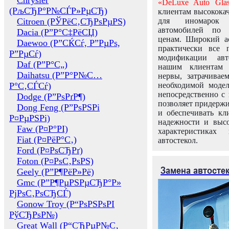
Chrysler
«DeLuxe Auto Glas
(РљСЂР°Р№СЃР»РµСЂ)
клиентам высококач
Citroen (РЎРёС‚СЂРѕРµРЅ)
для иномарок 
автомобилей по
Dacia (Р”Р°С‡РёСЏ)
ценам. Широкий ас
Daewoo (Р”СЌСѓ, Р”РµРѕ,
практически все 
Р”РµСѓ)
модификации авт
Daf (Р”Р°С„)
нашим клиентам 
Daihatsu (Р”Р°Р№С…
нервы, затрачивае
Р°С‚СЃСѓ)
необходимой моде
непосредственно с 
Dodge (Р”РѕРґР¶)
позволяет придержи
Dong Feng (Р”РѕРЅРі
и обеспечивать кл
Р¤РµРЅРі)
надежности и высо
Faw (Р¤Р°РІ)
характеристиках
Fiat (Р¤РёР°С‚)
автостекол.
Ford (Р¤РѕСЂРґ)
Foton (Р¤РѕС‚РѕРЅ)
Замена автосте
Geely (Р”Р¶РёР»Рё)
Gmc (Р”Р¶РµРЅРµСЂР°Р»
РјРѕС‚РѕСЂСЃ)
Gonow Troy (Р“РѕРЅРѕРІ
РўСЂРѕР№)
Great Wall (Р“СЂРµР№С‚