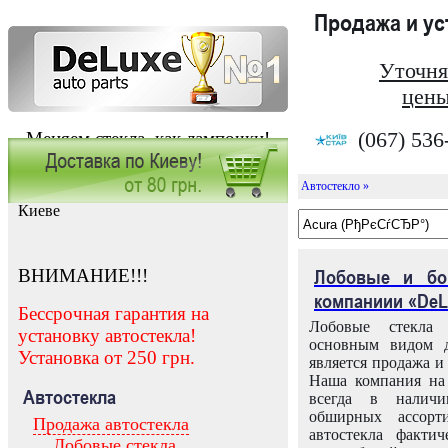
Продажа и у
Уточня
цены
(067) 536
Меняем стекла, как лампочки!
Автостекло »
Заказать установку автостекла в
Киеве
ВНИМАНИЕ!!!
Лобовые и бо
компаниии «DeL
Бессрочная гарантия на
Лобовые стекла
установку автостекла!
основным видом д
Установка от 250 грн.
является продажа и 
Наша компания на 
Автостекла
всегда в налич
обширных ассорт
Продажа автостекла
автостекла факти
Лобовые стекла