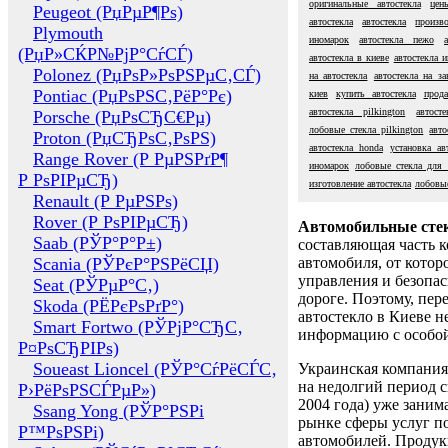
оригинальные автостекла
цен
Peugeot (РџРµР¶Рѕ)
автостекла
автостекла
произв
Plymouth
иномарок
автостекла пежо
(РџР»СЌР№РјР°СѓСЃ)
автостекла в киеве
автостекла 
Polonez (РџРѕР»РѕРЅРµС‚СЃ)
на автостекла
автостекла на за
Pontiac (РџРѕРЅС‚РёР°Рє)
киев
купить автостекла
прода
автостекла pilkington
автост
Porsche (РџРѕСЂС€Рµ)
лобовые стекла pilkington
авт
Proton (РџСЂРѕС‚РѕРЅ)
автостекла honda
установка ав
Range Rover (Р РµРЅРґР¶
иномарок
лобовые стекла для 
Р РѕРІРµСЂ)
изготовление автостекла
лобовые
Renault (Р РµРЅРѕ)
Rover (Р РѕРІРµСЂ)
Автомобильные сте
Saab (РЎР°Р°Р±)
составляющая часть 
Scania (РЎРєР°РЅРёСЏ)
автомобиля, от котор
управления и безопа
Seat (РЎРµР°С‚)
дороге. Поэтому, пере
Skoda (РЁРєРѕРґР°)
автостекло в Киеве н
Smart Fortwo (РЎРјР°СЂС‚
информацию с особо
Р¤РѕСЂРІРѕ)
Soueast Lioncel (РЎР°СѓРёСЃС‚
Украинская компания 
на недолгий период с
Р›РёРѕРЅСЃРµР»)
2004 года) уже заним
Ssang Yong (РЎР°РЅРі
рынке сферы услуг п
Р™РѕРЅРі)
автомобилей. Проду