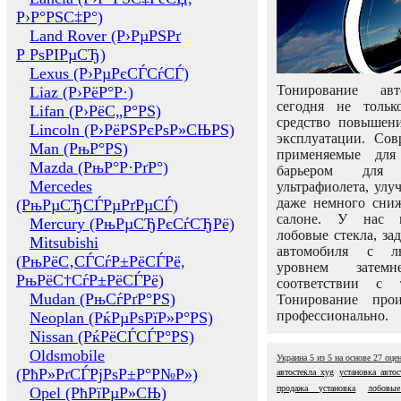
Р›Р°РЅС‡Р°)
Land Rover (Р›РµРЅРґ
Р РѕРІРµСЂ)
Lexus (Р›РµРєСЃСѓСЃ)
Тонирование авт
Liaz (Р›РёР°Р·)
сегодня не толь
Lifan (Р›РёС„Р°РЅ)
средство повышени
Lincoln (Р›РёРЅРєРѕР»СЊРЅ)
эксплуатации. Сов
Man (РњР°РЅ)
применяемые для
Mazda (РњР°Р·РґР°)
барьером для 
Mercedes
ультрафиолета, ул
даже немного сни
(РњРµСЂСЃРµРґРµСЃ)
салоне. У нас м
Mercury (РњРµСЂРєСѓСЂРё)
лобовые стекла, за
Mitsubishi
автомобиля с л
(РњРёС‚СЃСѓР±РёСЃРё,
уровнем затем
РњРёС†СѓР±РёСЃРё)
соответствии с 
Mudan (РњСѓРґР°РЅ)
Тонирование про
профессионально.
Neoplan (РќРµРѕРїР»Р°РЅ)
Nissan (РќРёСЃСЃР°РЅ)
Oldsmobile
Украина
5
из
5
на основе
27
оце
(РћР»РґСЃРјРѕР±Р°Р№Р»)
автостекла xyg
установка автос
продажа установка
лобовы
Opel (РћРїРµР»СЊ)