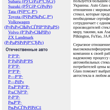
Subaru (РЎСѓР±Р°СЂСѓ)
пользуется большим 
Украины. Auto Glass
Suzuki (РЎСѓР·СѓРєРё)
отношения с мировы
Tata (РўР°С‚Р°)
стекол, которые пред
Toyota (РўРѕР№РѕС‚Р°)
необходимые сертиф
Volkswagen
сотрудничает с одни
(Р¤РѕР»СЊРєСЃРІР°РіРµРЅ)
производителей стекл
Volvo (Р’РѕР»СЊРІРѕ)
миру, такими, как Asa
Pilkington, FuYao, 
ZX Landmark
(Р›РµРЅРґРјР°СЂРє)
Серьезное отношение
Отечественные авто
высококвалифициров
компании к своей раб
Р‘Р°Р·
надежному процессу 
Р‘РѕРіРґР°РЅ
автомобильных стекол
Р’Р°Р·
потребителей цены к
Р“Р°Р·
Glass поможет выбрат
автостекла в любом а
Р—Р°Р·
Р—РёР»
РљР°РјР°Р·
РљСЂР°Р·
Р›Р°Р·
РњР°Р·
РњРѕСЃРєРІРёС‡