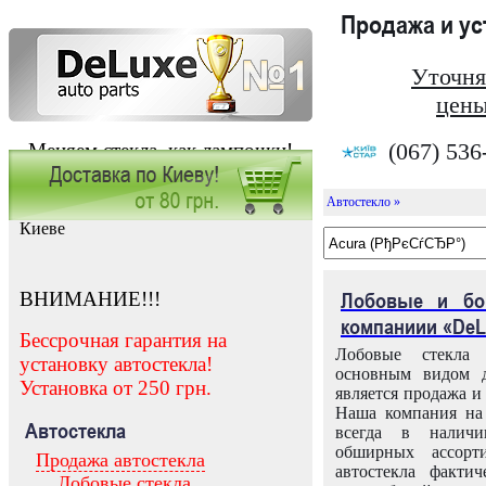
Продажа и у
Уточня
цены
(067) 536
Меняем стекла, как лампочки!
Автостекло »
Заказать установку автостекла в
Киеве
ВНИМАНИЕ!!!
Лобовые и бо
компаниии «DeL
Бессрочная гарантия на
Лобовые стекла
установку автостекла!
основным видом д
Установка от 250 грн.
является продажа и 
Наша компания на 
Автостекла
всегда в налич
обширных ассорт
Продажа автостекла
автостекла факти
Лобовые стекла