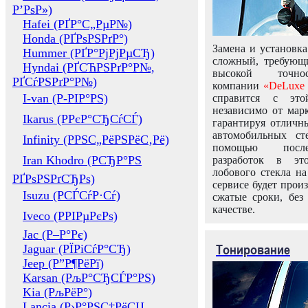
Р’РѕР»)
Hafei (РҐР°С„РµР№)
Honda (РҐРѕРЅРґР°)
Замена и установка
Hummer (РҐР°РјРјРµСЂ)
сложный, требующ
Hyndai (РҐСЋРЅРґР°Р№,
высокой точно
РҐСѓРЅРґР°Р№)
компании
«DeLuxe 
I-van (Р-РІР°РЅ)
справится с это
независимо от марк
Ikarus (РРєР°СЂСѓСЃ)
гарантируя отличны
автомобильных ст
Infinity (РРЅС„РёРЅРёС‚Рё)
помощью посл
Iran Khodro (РСЂР°РЅ
разработок в эт
лобового стекла н
РҐРѕРЅРґСЂРѕ)
сервисе будет прои
Isuzu (РСЃСѓР·Сѓ)
сжатые сроки, без
качестве.
Iveco (РРІРµРєРѕ)
Jac (Р–Р°Рє)
Тонирование
Jaguar (РЇРіСѓР°СЂ)
Jeep (Р”Р¶РёРї)
Karsan (РљР°СЂСЃР°РЅ)
Kia (РљРёР°)
Lancia (Р›Р°РЅС‡РёСЏ,