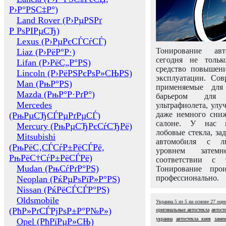
Р›Р°РЅС‡Р°)
Land Rover (Р›РµРЅРґ
Р РѕРІРµСЂ)
Lexus (Р›РµРєСЃСѓСЃ)
Тонирование авт
Liaz (Р›РёР°Р·)
сегодня не толь
Lifan (Р›РёС„Р°РЅ)
средство повышени
Lincoln (Р›РёРЅРєРѕР»СЊРЅ)
эксплуатации. Сов
Man (РњР°РЅ)
применяемые для
Mazda (РњР°Р·РґР°)
барьером для 
Mercedes
ультрафиолета, ул
даже немного сни
(РњРµСЂСЃРµРґРµСЃ)
салоне. У нас м
Mercury (РњРµСЂРєСѓСЂРё)
лобовые стекла, за
Mitsubishi
автомобиля с л
(РњРёС‚СЃСѓР±РёСЃРё,
уровнем затем
РњРёС†СѓР±РёСЃРё)
соответствии с 
Mudan (РњСѓРґР°РЅ)
Тонирование про
профессионально.
Neoplan (РќРµРѕРїР»Р°РЅ)
Nissan (РќРёСЃСЃР°РЅ)
Oldsmobile
Украина
5
из
5
на основе
27
оце
(РћР»РґСЃРјРѕР±Р°Р№Р»)
оригинальные автостекла
автост
украина
автостекла киев
замен
Opel (РћРїРµР»СЊ)