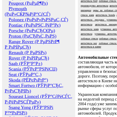
автостекла ford
лобовые стекла
Peugeot (РџРµР¶Рѕ)
производство автостекла
автост
Plymouth
иномарки
цены на лобовые ст
(РџР»СЌР№РјР°СѓСЃ)
стекла киев
автостекла honda
Polonez (РџРѕР»РѕРЅРµС‚СЃ)
автостекла продажа установк
Pontiac (РџРѕРЅС‚РёР°Рє)
автостекла
автостекла иномар
автостекла киев
установка авто
Porsche (РџРѕСЂС€Рµ)
автостекла
установка автосте
Proton (РџСЂРѕС‚РѕРЅ)
лобовые стекла
лобовые стекла 
Range Rover (Р РµРЅРґР¶
автостекла ваз
лобовые стекла
Р РѕРІРµСЂ)
автостекла в киеве
Renault (Р РµРЅРѕ)
Автомобильные сте
Rover (Р РѕРІРµСЂ)
составляющая часть 
Saab (РЎР°Р°Р±)
автомобиля, от котор
Scania (РЎРєР°РЅРёСЏ)
управления и безопа
Seat (РЎРµР°С‚)
дороге. Поэтому, пере
Skoda (РЁРєРѕРґР°)
автостекло в Киеве н
Smart Fortwo (РЎРјР°СЂС‚
информацию с особо
Р¤РѕСЂРІРѕ)
Украинская компания 
Soueast Lioncel (РЎР°СѓРёСЃС‚
на недолгий период с
Р›РёРѕРЅСЃРµР»)
2004 года) уже заним
Ssang Yong (РЎР°РЅРі
рынке сферы услуг п
Р™РѕРЅРі)
автомобилей. Проду