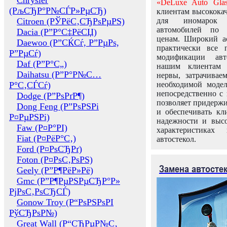
Chrysler
«DeLuxe Auto Glas
(РљСЂР°Р№СЃР»РµСЂ)
клиентам высококач
Citroen (РЎРёС‚СЂРѕРµРЅ)
для иномарок 
автомобилей по
Dacia (Р”Р°С‡РёСЏ)
ценам. Широкий ас
Daewoo (Р”СЌСѓ, Р”РµРѕ,
практически все 
Р”РµСѓ)
модификации авт
Daf (Р”Р°С„)
нашим клиентам 
Daihatsu (Р”Р°Р№С…
нервы, затрачивае
Р°С‚СЃСѓ)
необходимой моде
непосредственно с 
Dodge (Р”РѕРґР¶)
позволяет придержи
Dong Feng (Р”РѕРЅРі
и обеспечивать кл
Р¤РµРЅРі)
надежности и высо
Faw (Р¤Р°РІ)
характеристиках
Fiat (Р¤РёР°С‚)
автостекол.
Ford (Р¤РѕСЂРґ)
Foton (Р¤РѕС‚РѕРЅ)
Замена автосте
Geely (Р”Р¶РёР»Рё)
Gmc (Р”Р¶РµРЅРµСЂР°Р»
РјРѕС‚РѕСЂСЃ)
Gonow Troy (Р“РѕРЅРѕРІ
РўСЂРѕР№)
Great Wall (Р“СЂРµР№С‚