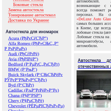
автомобилей.
Боковые стекла
возникающие с в
Замена автостекла
всегда поможет 
Тонирование автостекол
персонал. На ск
«DeLuxe Auto Glas
Доставка по Украине
самых больших ассо
в Киеве, где всег
Автостекла для иномарок
лобовые стекла (авт
Лобовые стекла на 
Acura (РђРєСѓСЂР°)
микроавтобусы, 
Alfa Romeo (РђР»СЊС„Р°
автомобили.
Р РѕРјРµРѕ)
Audi (РђСѓРґРё)
Avia (РђРІРёР°)
Автостекла 
Bedford (Р‘РµРґС„РѕСЂРґ)
отечественных 
BMW (Р‘РњР’)
Buick Skylark (Р‘СЊСЋРёРє
РЎРєР°Р№Р»Р°СЂРє)
Byd (Р‘СЋРґ)
Cadillac (РљР°РґРёР»Р°Рє)
Chana (Р§Р°РЅР°)
Chery (Р§РµСЂРё)
Chevrolet (РЁРµРІСЂРѕР»Рµ)