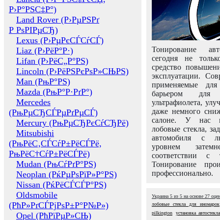
Р›Р°РЅС‡Р°)
Land Rover (Р›РµРЅРґ
Р РѕРІРµСЂ)
Lexus (Р›РµРєСЃСѓСЃ)
Тонирование авт
Liaz (Р›РёР°Р·)
сегодня не толь
Lifan (Р›РёС„Р°РЅ)
средство повышени
Lincoln (Р›РёРЅРєРѕР»СЊРЅ)
эксплуатации. Сов
Man (РњР°РЅ)
применяемые для
Mazda (РњР°Р·РґР°)
барьером для 
Mercedes
ультрафиолета, ул
даже немного сни
(РњРµСЂСЃРµРґРµСЃ)
салоне. У нас м
Mercury (РњРµСЂРєСѓСЂРё)
лобовые стекла, за
Mitsubishi
автомобиля с л
(РњРёС‚СЃСѓР±РёСЃРё,
уровнем затем
РњРёС†СѓР±РёСЃРё)
соответствии с 
Mudan (РњСѓРґР°РЅ)
Тонирование про
профессионально.
Neoplan (РќРµРѕРїР»Р°РЅ)
Nissan (РќРёСЃСЃР°РЅ)
Oldsmobile
Украина
5
из
5
на основе
27
оце
(РћР»РґСЃРјРѕР±Р°Р№Р»)
лобовые стекла для иномарок
pilkington
установка автостекл
Opel (РћРїРµР»СЊ)