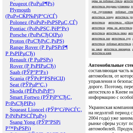
цены на лобовые стекла
автост
Peugeot (РџРµР¶Рѕ)
автостекла продажа установка
т
Plymouth
для грузовиков
лобовые сте
(РџР»СЌР№РјР°СѓСЃ)
автостекла хонда
автостекла ук
Polonez (РџРѕР»РѕРЅРµС‚СЃ)
автостекла
автостекла pilkin
Pontiac (РџРѕРЅС‚РёР°Рє)
автостекла
цены на автостекла
автостекла
автостекла пежо
авт
Porsche (РџРѕСЂС€Рµ)
автостекла ваз
автостекла xyg
Proton (РџСЂРѕС‚РѕРЅ)
автостекла
лобовые автостекла
Range Rover (Р РµРЅРґР¶
на заказ
автостекла иномарок
Р РѕРІРµСЂ)
автостекла киев
Renault (Р РµРЅРѕ)
Автомобильные сте
Rover (Р РѕРІРµСЂ)
составляющая часть 
Saab (РЎР°Р°Р±)
автомобиля, от котор
Scania (РЎРєР°РЅРёСЏ)
управления и безопа
Seat (РЎРµР°С‚)
дороге. Поэтому, пере
Skoda (РЁРєРѕРґР°)
автостекло в Киеве н
Smart Fortwo (РЎРјР°СЂС‚
информацию с особо
Р¤РѕСЂРІРѕ)
Украинская компания 
Soueast Lioncel (РЎР°СѓРёСЃС‚
на недолгий период с
Р›РёРѕРЅСЃРµР»)
2004 года) уже заним
Ssang Yong (РЎР°РЅРі
рынке сферы услуг п
Р™РѕРЅРі)
автомобилей. Проду