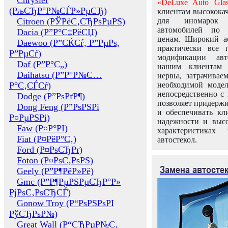
Chrysler
«DeLuxe Auto Glas
(РљСЂР°Р№СЃР»РµСЂ)
клиентам высококач
Citroen (РЎРёС‚СЂРѕРµРЅ)
для иномарок 
автомобилей по
Dacia (Р”Р°С‡РёСЏ)
ценам. Широкий ас
Daewoo (Р”СЌСѓ, Р”РµРѕ,
практически все 
Р”РµСѓ)
модификации авт
Daf (Р”Р°С„)
нашим клиентам 
Daihatsu (Р”Р°Р№С…
нервы, затрачивае
Р°С‚СЃСѓ)
необходимой моде
непосредственно с 
Dodge (Р”РѕРґР¶)
позволяет придержи
Dong Feng (Р”РѕРЅРі
и обеспечивать кл
Р¤РµРЅРі)
надежности и высо
Faw (Р¤Р°РІ)
характеристиках
Fiat (Р¤РёР°С‚)
автостекол.
Ford (Р¤РѕСЂРґ)
Foton (Р¤РѕС‚РѕРЅ)
Замена автосте
Geely (Р”Р¶РёР»Рё)
Gmc (Р”Р¶РµРЅРµСЂР°Р»
РјРѕС‚РѕСЂСЃ)
Gonow Troy (Р“РѕРЅРѕРІ
РўСЂРѕР№)
Great Wall (Р“СЂРµР№С‚