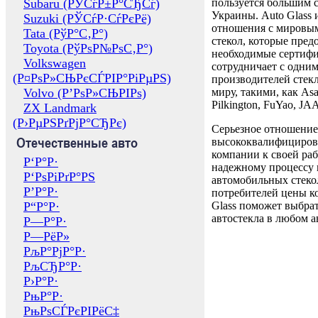
Subaru (РЎСѓР±Р°СЂСѓ)
пользуется большим 
Украины. Auto Glass
Suzuki (РЎСѓР·СѓРєРё)
отношения с мировы
Tata (РўР°С‚Р°)
стекол, которые пред
Toyota (РўРѕР№РѕС‚Р°)
необходимые сертиф
Volkswagen
сотрудничает с одни
(Р¤РѕР»СЊРєСЃРІР°РіРµРЅ)
производителей стекл
Volvo (Р’РѕР»СЊРІРѕ)
миру, такими, как Asa
Pilkington, FuYao, 
ZX Landmark
(Р›РµРЅРґРјР°СЂРє)
Серьезное отношение
Отечественные авто
высококвалифициров
компании к своей раб
Р‘Р°Р·
надежному процессу 
Р‘РѕРіРґР°РЅ
автомобильных стекол
Р’Р°Р·
потребителей цены к
Р“Р°Р·
Glass поможет выбрат
автостекла в любом а
Р—Р°Р·
Р—РёР»
РљР°РјР°Р·
РљСЂР°Р·
Р›Р°Р·
РњР°Р·
РњРѕСЃРєРІРёС‡