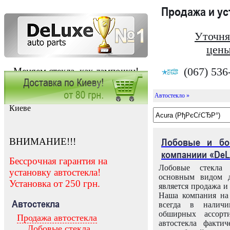
Продажа и у
Уточня
цены
(067) 536
Меняем стекла, как лампочки!
Автостекло »
Заказать установку автостекла в
Киеве
ВНИМАНИЕ!!!
Лобовые и бо
компаниии «DeL
Бессрочная гарантия на
Лобовые стекла
установку автостекла!
основным видом д
Установка от 250 грн.
является продажа и 
Наша компания на 
Автостекла
всегда в налич
обширных ассорт
Продажа автостекла
автостекла факти
Лобовые стекла