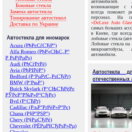
автомобилей.
Боковые стекла
возникающие с в
Замена автостекла
всегда поможет 
Тонирование автостекол
персонал. На ск
«DeLuxe Auto Glas
Доставка по Украине
самых больших ассо
в Киеве, где всег
Автостекла для иномарок
лобовые стекла (авт
Лобовые стекла на 
Acura (РђРєСѓСЂР°)
микроавтобусы, 
Alfa Romeo (РђР»СЊС„Р°
автомобили.
Р РѕРјРµРѕ)
Audi (РђСѓРґРё)
Avia (РђРІРёР°)
Автостекла 
Bedford (Р‘РµРґС„РѕСЂРґ)
отечественных 
BMW (Р‘РњР’)
Buick Skylark (Р‘СЊСЋРёРє
РЎРєР°Р№Р»Р°СЂРє)
Byd (Р‘СЋРґ)
Cadillac (РљР°РґРёР»Р°Рє)
Chana (Р§Р°РЅР°)
Chery (Р§РµСЂРё)
Chevrolet (РЁРµРІСЂРѕР»Рµ)