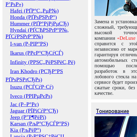
Р’РѕР»)
Hafei (РҐР°С„РµР№)
Honda (РҐРѕРЅРґР°)
Замена и установка
Hummer (РҐР°РјРјРµСЂ)
сложный, требующ
Hyndai (РҐСЋРЅРґР°Р№,
высокой точно
РҐСѓРЅРґР°Р№)
компании
«DeLuxe 
I-van (Р-РІР°РЅ)
справится с это
независимо от марк
Ikarus (РРєР°СЂСѓСЃ)
гарантируя отличны
автомобильных ст
Infinity (РРЅС„РёРЅРёС‚Рё)
помощью посл
Iran Khodro (РСЂР°РЅ
разработок в эт
лобового стекла н
РҐРѕРЅРґСЂРѕ)
сервисе будет прои
Isuzu (РСЃСѓР·Сѓ)
сжатые сроки, без
качестве.
Iveco (РРІРµРєРѕ)
Jac (Р–Р°Рє)
Тонирование
Jaguar (РЇРіСѓР°СЂ)
Jeep (Р”Р¶РёРї)
Karsan (РљР°СЂСЃР°РЅ)
Kia (РљРёР°)
Lancia (Р›Р°РЅС‡РёСЏ,