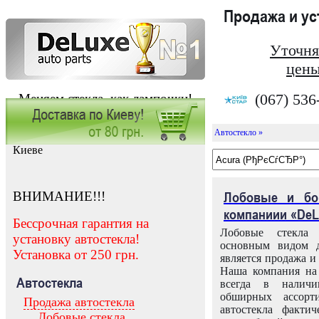
Продажа и у
Уточня
цены
(067) 536
Меняем стекла, как лампочки!
Автостекло »
Заказать установку автостекла в
Киеве
ВНИМАНИЕ!!!
Лобовые и бо
компаниии «DeL
Бессрочная гарантия на
Лобовые стекла
установку автостекла!
основным видом д
Установка от 250 грн.
является продажа и 
Наша компания на 
Автостекла
всегда в налич
обширных ассорт
Продажа автостекла
автостекла факти
Лобовые стекла