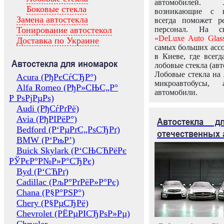
автомобилей.
Боковые стекла
возникающие с в
Замена автостекла
всегда поможет 
Тонирование автостекол
персонал. На ск
«DeLuxe Auto Glas
Доставка по Украине
самых больших ассо
в Киеве, где всег
Автостекла для иномарок
лобовые стекла (авт
Лобовые стекла на 
Acura (РђРєСѓСЂР°)
микроавтобусы, 
Alfa Romeo (РђР»СЊС„Р°
автомобили.
Р РѕРјРµРѕ)
Audi (РђСѓРґРё)
Avia (РђРІРёР°)
Автостекла 
Bedford (Р‘РµРґС„РѕСЂРґ)
отечественных 
BMW (Р‘РњР’)
Buick Skylark (Р‘СЊСЋРёРє
РЎРєР°Р№Р»Р°СЂРє)
Byd (Р‘СЋРґ)
Cadillac (РљР°РґРёР»Р°Рє)
Chana (Р§Р°РЅР°)
Chery (Р§РµСЂРё)
Chevrolet (РЁРµРІСЂРѕР»Рµ)