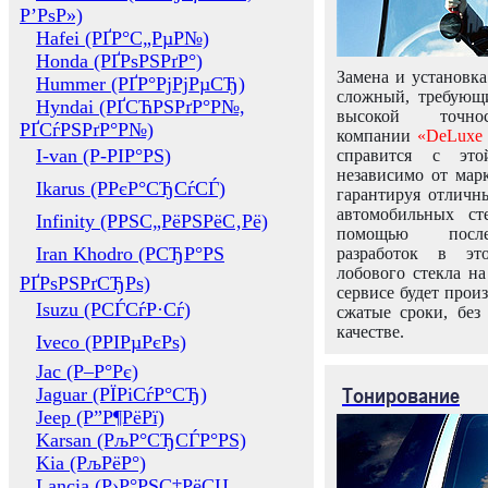
Р’РѕР»)
Hafei (РҐР°С„РµР№)
Honda (РҐРѕРЅРґР°)
Замена и установка
Hummer (РҐР°РјРјРµСЂ)
сложный, требующ
Hyndai (РҐСЋРЅРґР°Р№,
высокой точно
РҐСѓРЅРґР°Р№)
компании
«DeLuxe 
I-van (Р-РІР°РЅ)
справится с это
независимо от марк
Ikarus (РРєР°СЂСѓСЃ)
гарантируя отличны
автомобильных ст
Infinity (РРЅС„РёРЅРёС‚Рё)
помощью посл
Iran Khodro (РСЂР°РЅ
разработок в эт
лобового стекла н
РҐРѕРЅРґСЂРѕ)
сервисе будет прои
Isuzu (РСЃСѓР·Сѓ)
сжатые сроки, без
качестве.
Iveco (РРІРµРєРѕ)
Jac (Р–Р°Рє)
Тонирование
Jaguar (РЇРіСѓР°СЂ)
Jeep (Р”Р¶РёРї)
Karsan (РљР°СЂСЃР°РЅ)
Kia (РљРёР°)
Lancia (Р›Р°РЅС‡РёСЏ,