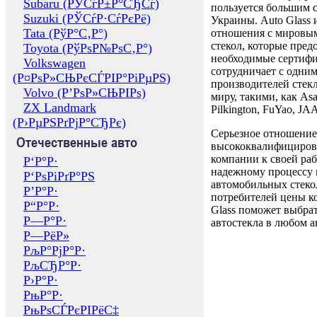
Subaru (РЎСѓР±Р°СЂСѓ)
пользуется большим 
Suzuki (РЎСѓР·СѓРєРё)
Украины. Auto Glass
Tata (РўР°С‚Р°)
отношения с мировы
стекол, которые пред
Toyota (РўРѕР№РѕС‚Р°)
необходимые сертиф
Volkswagen
сотрудничает с одни
(Р¤РѕР»СЊРєСЃРІР°РіРµРЅ)
производителей стекл
Volvo (Р’РѕР»СЊРІРѕ)
миру, такими, как Asa
ZX Landmark
Pilkington, FuYao, 
(Р›РµРЅРґРјР°СЂРє)
Серьезное отношение
Отечественные авто
высококвалифициров
компании к своей раб
Р‘Р°Р·
надежному процессу 
Р‘РѕРіРґР°РЅ
автомобильных стекол
Р’Р°Р·
потребителей цены к
Р“Р°Р·
Glass поможет выбрат
Р—Р°Р·
автостекла в любом а
Р—РёР»
РљР°РјР°Р·
РљСЂР°Р·
Р›Р°Р·
РњР°Р·
РњРѕСЃРєРІРёС‡