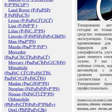
Р›Р°РЅС‡Р°)
Land Rover (Р›РµРЅРґ
Р РѕРІРµСЂ)
Lexus (Р›РµРєСЃСѓСЃ)
Тонирование авт
Liaz (Р›РёР°Р·)
сегодня не толь
Lifan (Р›РёС„Р°РЅ)
средство повышени
Lincoln (Р›РёРЅРєРѕР»СЊРЅ)
эксплуатации. Сов
Man (РњР°РЅ)
применяемые для
Mazda (РњР°Р·РґР°)
барьером для 
Mercedes
ультрафиолета, ул
даже немного сни
(РњРµСЂСЃРµРґРµСЃ)
салоне. У нас м
Mercury (РњРµСЂРєСѓСЂРё)
лобовые стекла, за
Mitsubishi
автомобиля с л
(РњРёС‚СЃСѓР±РёСЃРё,
уровнем затем
РњРёС†СѓР±РёСЃРё)
соответствии с 
Mudan (РњСѓРґР°РЅ)
Тонирование про
профессионально.
Neoplan (РќРµРѕРїР»Р°РЅ)
Nissan (РќРёСЃСЃР°РЅ)
Oldsmobile
Украина
5
из
5
на основе
27
оце
(РћР»РґСЃРјРѕР±Р°Р№Р»)
автостекла pilkington
оригинал
автостекла хонда
продажа авт
Opel (РћРїРµР»СЊ)