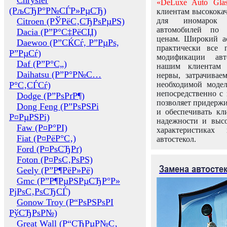
Chrysler
«DeLuxe Auto Glas
(РљСЂР°Р№СЃР»РµСЂ)
клиентам высококач
Citroen (РЎРёС‚СЂРѕРµРЅ)
для иномарок 
автомобилей по
Dacia (Р”Р°С‡РёСЏ)
ценам. Широкий ас
Daewoo (Р”СЌСѓ, Р”РµРѕ,
практически все 
Р”РµСѓ)
модификации авт
Daf (Р”Р°С„)
нашим клиентам 
Daihatsu (Р”Р°Р№С…
нервы, затрачивае
Р°С‚СЃСѓ)
необходимой моде
непосредственно с 
Dodge (Р”РѕРґР¶)
позволяет придержи
Dong Feng (Р”РѕРЅРі
и обеспечивать кл
Р¤РµРЅРі)
надежности и высо
Faw (Р¤Р°РІ)
характеристиках
Fiat (Р¤РёР°С‚)
автостекол.
Ford (Р¤РѕСЂРґ)
Foton (Р¤РѕС‚РѕРЅ)
Замена автосте
Geely (Р”Р¶РёР»Рё)
Gmc (Р”Р¶РµРЅРµСЂР°Р»
РјРѕС‚РѕСЂСЃ)
Gonow Troy (Р“РѕРЅРѕРІ
РўСЂРѕР№)
Great Wall (Р“СЂРµР№С‚