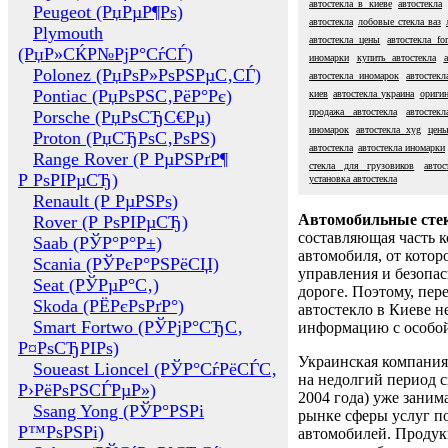
автостекла в киеве
автостекла
Peugeot (РџРµР¶Рѕ)
автостекла
лобовые стекла ваз
Plymouth
автостекла цены
автостекла fo
(РџР»СЌР№РјР°СѓСЃ)
иномарки
купить автостекла
Polonez (РџРѕР»РѕРЅРµС‚СЃ)
автостекла иномарок
автостек
Pontiac (РџРѕРЅС‚РёР°Рє)
киев
автостекла украина
оригин
продажа автостекла
автостек
Porsche (РџРѕСЂС€Рµ)
иномарок
автостекла xyg
цены
Proton (РџСЂРѕС‚РѕРЅ)
автостекла
автостекла иномарки
Range Rover (Р РµРЅРґР¶
стекла для грузовиков
автос
Р РѕРІРµСЂ)
установка автостекла
Renault (Р РµРЅРѕ)
Автомобильные сте
Rover (Р РѕРІРµСЂ)
составляющая часть 
Saab (РЎР°Р°Р±)
автомобиля, от котор
Scania (РЎРєР°РЅРёСЏ)
управления и безопа
Seat (РЎРµР°С‚)
дороге. Поэтому, пере
Skoda (РЁРєРѕРґР°)
автостекло в Киеве н
Smart Fortwo (РЎРјР°СЂС‚
информацию с особо
Р¤РѕСЂРІРѕ)
Украинская компания 
Soueast Lioncel (РЎР°СѓРёСЃС‚
на недолгий период с
Р›РёРѕРЅСЃРµР»)
2004 года) уже заним
Ssang Yong (РЎР°РЅРі
рынке сферы услуг п
Р™РѕРЅРі)
автомобилей. Проду