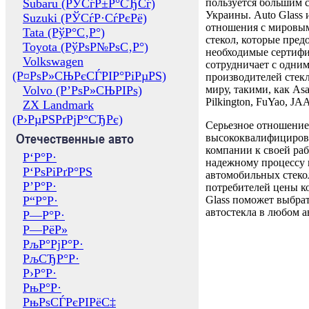
Subaru (РЎСѓР±Р°СЂСѓ)
пользуется большим 
Украины. Auto Glass
Suzuki (РЎСѓР·СѓРєРё)
отношения с мировы
Tata (РўР°С‚Р°)
стекол, которые пред
Toyota (РўРѕР№РѕС‚Р°)
необходимые сертиф
Volkswagen
сотрудничает с одни
(Р¤РѕР»СЊРєСЃРІР°РіРµРЅ)
производителей стекл
Volvo (Р’РѕР»СЊРІРѕ)
миру, такими, как Asa
Pilkington, FuYao, 
ZX Landmark
(Р›РµРЅРґРјР°СЂРє)
Серьезное отношение
Отечественные авто
высококвалифициров
компании к своей раб
Р‘Р°Р·
надежному процессу 
Р‘РѕРіРґР°РЅ
автомобильных стекол
Р’Р°Р·
потребителей цены к
Р“Р°Р·
Glass поможет выбрат
автостекла в любом а
Р—Р°Р·
Р—РёР»
РљР°РјР°Р·
РљСЂР°Р·
Р›Р°Р·
РњР°Р·
РњРѕСЃРєРІРёС‡