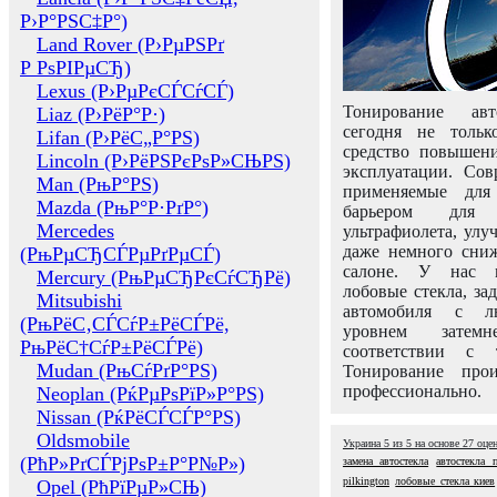
Р›Р°РЅС‡Р°)
Land Rover (Р›РµРЅРґ
Р РѕРІРµСЂ)
Lexus (Р›РµРєСЃСѓСЃ)
Тонирование авт
Liaz (Р›РёР°Р·)
сегодня не толь
Lifan (Р›РёС„Р°РЅ)
средство повышени
Lincoln (Р›РёРЅРєРѕР»СЊРЅ)
эксплуатации. Сов
Man (РњР°РЅ)
применяемые для
Mazda (РњР°Р·РґР°)
барьером для 
Mercedes
ультрафиолета, ул
даже немного сни
(РњРµСЂСЃРµРґРµСЃ)
салоне. У нас м
Mercury (РњРµСЂРєСѓСЂРё)
лобовые стекла, за
Mitsubishi
автомобиля с л
(РњРёС‚СЃСѓР±РёСЃРё,
уровнем затем
РњРёС†СѓР±РёСЃРё)
соответствии с 
Mudan (РњСѓРґР°РЅ)
Тонирование про
профессионально.
Neoplan (РќРµРѕРїР»Р°РЅ)
Nissan (РќРёСЃСЃР°РЅ)
Oldsmobile
Украина
5
из
5
на основе
27
оце
(РћР»РґСЃРјРѕР±Р°Р№Р»)
замена автостекла
автостекла 
pilkington
лобовые стекла киев
Opel (РћРїРµР»СЊ)