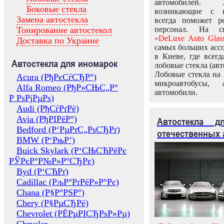
автомобилей.
Боковые стекла
возникающие с в
Замена автостекла
всегда поможет 
Тонирование автостекол
персонал. На ск
«DeLuxe Auto Glas
Доставка по Украине
самых больших ассо
в Киеве, где всег
Автостекла для иномарок
лобовые стекла (авт
Лобовые стекла на 
Acura (РђРєСѓСЂР°)
микроавтобусы, 
Alfa Romeo (РђР»СЊС„Р°
автомобили.
Р РѕРјРµРѕ)
Audi (РђСѓРґРё)
Avia (РђРІРёР°)
Автостекла 
Bedford (Р‘РµРґС„РѕСЂРґ)
отечественных 
BMW (Р‘РњР’)
Buick Skylark (Р‘СЊСЋРёРє
РЎРєР°Р№Р»Р°СЂРє)
Byd (Р‘СЋРґ)
Cadillac (РљР°РґРёР»Р°Рє)
Chana (Р§Р°РЅР°)
Chery (Р§РµСЂРё)
Chevrolet (РЁРµРІСЂРѕР»Рµ)