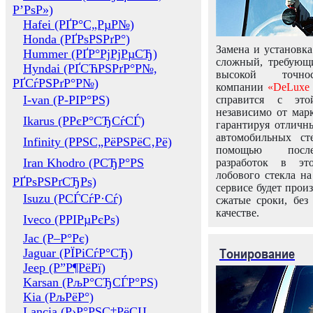
Р’РѕР»)
Hafei (РҐР°С„РµР№)
Honda (РҐРѕРЅРґР°)
Замена и установка
Hummer (РҐР°РјРјРµСЂ)
сложный, требующ
Hyndai (РҐСЋРЅРґР°Р№,
высокой точно
РҐСѓРЅРґР°Р№)
компании
«DeLuxe 
I-van (Р-РІР°РЅ)
справится с это
независимо от марк
Ikarus (РРєР°СЂСѓСЃ)
гарантируя отличны
автомобильных ст
Infinity (РРЅС„РёРЅРёС‚Рё)
помощью посл
Iran Khodro (РСЂР°РЅ
разработок в эт
лобового стекла н
РҐРѕРЅРґСЂРѕ)
сервисе будет прои
Isuzu (РСЃСѓР·Сѓ)
сжатые сроки, без
качестве.
Iveco (РРІРµРєРѕ)
Jac (Р–Р°Рє)
Тонирование
Jaguar (РЇРіСѓР°СЂ)
Jeep (Р”Р¶РёРї)
Karsan (РљР°СЂСЃР°РЅ)
Kia (РљРёР°)
Lancia (Р›Р°РЅС‡РёСЏ,