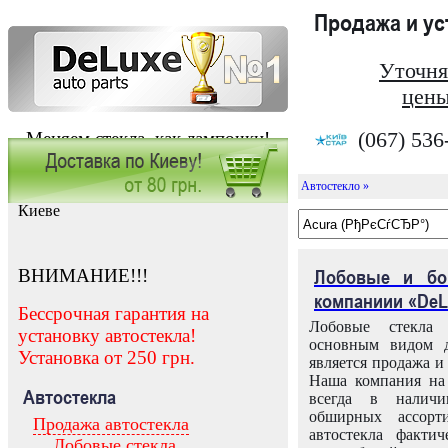
Продажа и у
Уточня
цены
(067) 536
Меняем стекла, как лампочки!
Автостекло »
Заказать установку автостекла в
Киеве
ВНИМАНИЕ!!!
Лобовые и бо
компаниии «DeL
Бессрочная гарантия на
Лобовые стекла
установку автостекла!
основным видом д
Установка от 250 грн.
является продажа и 
Наша компания на 
Автостекла
всегда в налич
обширных ассорт
Продажа автостекла
автостекла факти
Лобовые стекла