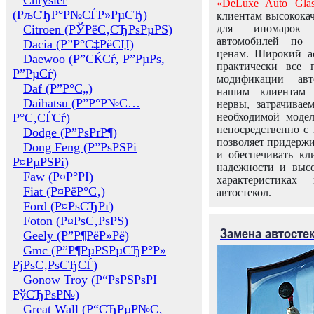
Chrysler
«DeLuxe Auto Glas
(РљСЂР°Р№СЃР»РµСЂ)
клиентам высококач
Citroen (РЎРёС‚СЂРѕРµРЅ)
для иномарок 
автомобилей по
Dacia (Р”Р°С‡РёСЏ)
ценам. Широкий ас
Daewoo (Р”СЌСѓ, Р”РµРѕ,
практически все 
Р”РµСѓ)
модификации авт
Daf (Р”Р°С„)
нашим клиентам 
Daihatsu (Р”Р°Р№С…
нервы, затрачивае
Р°С‚СЃСѓ)
необходимой моде
непосредственно с 
Dodge (Р”РѕРґР¶)
позволяет придержи
Dong Feng (Р”РѕРЅРі
и обеспечивать кл
Р¤РµРЅРі)
надежности и высо
Faw (Р¤Р°РІ)
характеристиках
Fiat (Р¤РёР°С‚)
автостекол.
Ford (Р¤РѕСЂРґ)
Foton (Р¤РѕС‚РѕРЅ)
Замена автосте
Geely (Р”Р¶РёР»Рё)
Gmc (Р”Р¶РµРЅРµСЂР°Р»
РјРѕС‚РѕСЂСЃ)
Gonow Troy (Р“РѕРЅРѕРІ
РўСЂРѕР№)
Great Wall (Р“СЂРµР№С‚