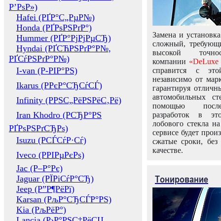
Р’РѕР»)
Hafei (РҐР°С„РµР№)
Honda (РҐРѕРЅРґР°)
Замена и установка
Hummer (РҐР°РјРјРµСЂ)
сложный, требующ
Hyndai (РҐСЋРЅРґР°Р№,
высокой точно
РҐСѓРЅРґР°Р№)
компании
«DeLuxe 
I-van (Р-РІР°РЅ)
справится с это
независимо от марк
Ikarus (РРєР°СЂСѓСЃ)
гарантируя отличны
автомобильных ст
Infinity (РРЅС„РёРЅРёС‚Рё)
помощью посл
Iran Khodro (РСЂР°РЅ
разработок в эт
лобового стекла н
РҐРѕРЅРґСЂРѕ)
сервисе будет прои
Isuzu (РСЃСѓР·Сѓ)
сжатые сроки, без
качестве.
Iveco (РРІРµРєРѕ)
Jac (Р–Р°Рє)
Тонирование
Jaguar (РЇРіСѓР°СЂ)
Jeep (Р”Р¶РёРї)
Karsan (РљР°СЂСЃР°РЅ)
Kia (РљРёР°)
Lancia (Р›Р°РЅС‡РёСЏ,