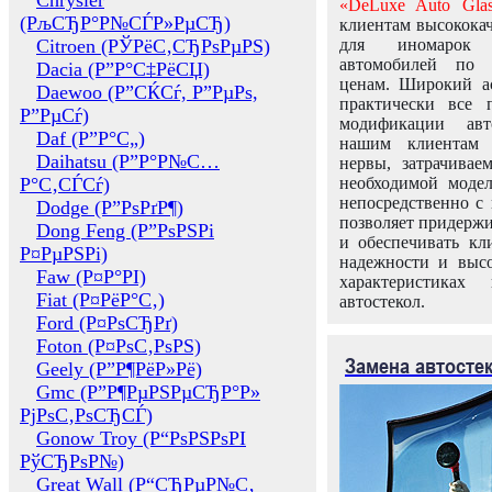
Chrysler
«DeLuxe Auto Glas
(РљСЂР°Р№СЃР»РµСЂ)
клиентам высококач
Citroen (РЎРёС‚СЂРѕРµРЅ)
для иномарок 
автомобилей по
Dacia (Р”Р°С‡РёСЏ)
ценам. Широкий ас
Daewoo (Р”СЌСѓ, Р”РµРѕ,
практически все 
Р”РµСѓ)
модификации авт
Daf (Р”Р°С„)
нашим клиентам 
Daihatsu (Р”Р°Р№С…
нервы, затрачивае
Р°С‚СЃСѓ)
необходимой моде
непосредственно с 
Dodge (Р”РѕРґР¶)
позволяет придержи
Dong Feng (Р”РѕРЅРі
и обеспечивать кл
Р¤РµРЅРі)
надежности и высо
Faw (Р¤Р°РІ)
характеристиках
Fiat (Р¤РёР°С‚)
автостекол.
Ford (Р¤РѕСЂРґ)
Foton (Р¤РѕС‚РѕРЅ)
Замена автосте
Geely (Р”Р¶РёР»Рё)
Gmc (Р”Р¶РµРЅРµСЂР°Р»
РјРѕС‚РѕСЂСЃ)
Gonow Troy (Р“РѕРЅРѕРІ
РўСЂРѕР№)
Great Wall (Р“СЂРµР№С‚