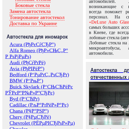
автомобилей.
Боковые стекла
возникающие с в
Замена автостекла
всегда поможет 
Тонирование автостекол
персонал. На ск
«DeLuxe Auto Glas
Доставка по Украине
самых больших ассо
в Киеве, где всег
Автостекла для иномарок
лобовые стекла (авт
Лобовые стекла на 
Acura (РђРєСѓСЂР°)
микроавтобусы, 
Alfa Romeo (РђР»СЊС„Р°
автомобили.
Р РѕРјРµРѕ)
Audi (РђСѓРґРё)
Avia (РђРІРёР°)
Автостекла 
Bedford (Р‘РµРґС„РѕСЂРґ)
отечественных 
BMW (Р‘РњР’)
Buick Skylark (Р‘СЊСЋРёРє
РЎРєР°Р№Р»Р°СЂРє)
Byd (Р‘СЋРґ)
Cadillac (РљР°РґРёР»Р°Рє)
Chana (Р§Р°РЅР°)
Chery (Р§РµСЂРё)
Chevrolet (РЁРµРІСЂРѕР»Рµ)