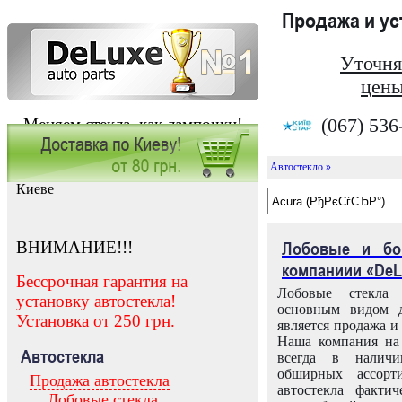
Продажа и у
Уточня
цены
(067) 536
Меняем стекла, как лампочки!
Автостекло »
Заказать установку автостекла в
Киеве
ВНИМАНИЕ!!!
Лобовые и бо
компаниии «DeL
Бессрочная гарантия на
Лобовые стекла
установку автостекла!
основным видом д
Установка от 250 грн.
является продажа и 
Наша компания на 
Автостекла
всегда в налич
обширных ассорт
Продажа автостекла
автостекла факти
Лобовые стекла