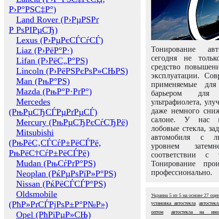
Р›Р°РЅС‡Р°)
Land Rover (Р›РµРЅРґ
Р РѕРІРµСЂ)
Lexus (Р›РµРєСЃСѓСЃ)
Тонирование авт
Liaz (Р›РёР°Р·)
сегодня не толь
Lifan (Р›РёС„Р°РЅ)
средство повышени
Lincoln (Р›РёРЅРєРѕР»СЊРЅ)
эксплуатации. Сов
Man (РњР°РЅ)
применяемые для
Mazda (РњР°Р·РґР°)
барьером для 
Mercedes
ультрафиолета, ул
даже немного сни
(РњРµСЂСЃРµРґРµСЃ)
салоне. У нас м
Mercury (РњРµСЂРєСѓСЂРё)
лобовые стекла, за
Mitsubishi
автомобиля с л
(РњРёС‚СЃСѓР±РёСЃРё,
уровнем затем
РњРёС†СѓР±РёСЃРё)
соответствии с 
Mudan (РњСѓРґР°РЅ)
Тонирование про
профессионально.
Neoplan (РќРµРѕРїР»Р°РЅ)
Nissan (РќРёСЃСЃР°РЅ)
Oldsmobile
Украина
5
из
5
на основе
27
оце
(РћР»РґСЃРјРѕР±Р°Р№Р»)
установка автостекла
автостек
оптом
автостекла на ино
Opel (РћРїРµР»СЊ)