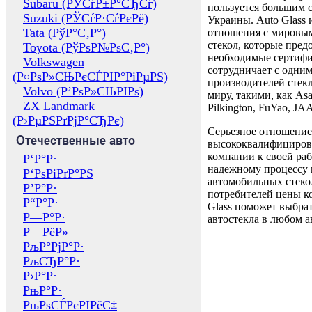
Subaru (РЎСѓР±Р°СЂСѓ)
пользуется большим 
Suzuki (РЎСѓР·СѓРєРё)
Украины. Auto Glass
Tata (РўР°С‚Р°)
отношения с мировы
стекол, которые пред
Toyota (РўРѕР№РѕС‚Р°)
необходимые сертиф
Volkswagen
сотрудничает с одни
(Р¤РѕР»СЊРєСЃРІР°РіРµРЅ)
производителей стекл
Volvo (Р’РѕР»СЊРІРѕ)
миру, такими, как Asa
ZX Landmark
Pilkington, FuYao, 
(Р›РµРЅРґРјР°СЂРє)
Серьезное отношение
Отечественные авто
высококвалифициров
компании к своей раб
Р‘Р°Р·
надежному процессу 
Р‘РѕРіРґР°РЅ
автомобильных стекол
Р’Р°Р·
потребителей цены к
Р“Р°Р·
Glass поможет выбрат
Р—Р°Р·
автостекла в любом а
Р—РёР»
РљР°РјР°Р·
РљСЂР°Р·
Р›Р°Р·
РњР°Р·
РњРѕСЃРєРІРёС‡