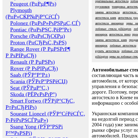
оригинальные автостекла
лобов
Peugeot (РџРµР¶Рѕ)
грузовиков
тонировка автостек
Plymouth
замена автостекла
автостекла
(РџР»СЌР№РјР°СѓСЃ)
автостекла киев
автостекла укр
Polonez (РџРѕР»РѕРЅРµС‚СЃ)
автостекла иномарки
цены на
Pontiac (РџРѕРЅС‚РёР°Рє)
лобовые стекла pilkington
ло
иномарок
автостекла пежо
прои
Porsche (РџРѕСЂС€Рµ)
замена автостекла киев
продаж
Proton (РџСЂРѕС‚РѕРЅ)
иномарок
лобовые автостекла
Range Rover (Р РµРЅРґР¶
купить автостекла
лобовые сте
Р РѕРІРµСЂ)
pilkington
цены на лобовые стек
Renault (Р РµРЅРѕ)
Rover (Р РѕРІРµСЂ)
Автомобильные сте
Saab (РЎР°Р°Р±)
составляющая часть 
Scania (РЎРєР°РЅРёСЏ)
автомобиля, от котор
управления и безопа
Seat (РЎРµР°С‚)
дороге. Поэтому, пере
Skoda (РЁРєРѕРґР°)
автостекло в Киеве н
Smart Fortwo (РЎРјР°СЂС‚
информацию с особо
Р¤РѕСЂРІРѕ)
Soueast Lioncel (РЎР°СѓРёСЃС‚
Украинская компания 
на недолгий период с
Р›РёРѕРЅСЃРµР»)
2004 года) уже заним
Ssang Yong (РЎР°РЅРі
рынке сферы услуг п
Р™РѕРЅРі)
автомобилей. Проду