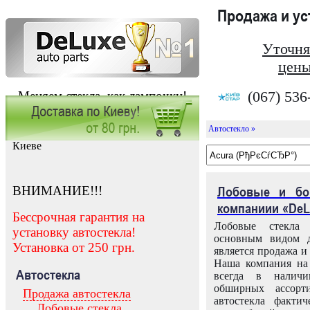
Продажа и у
Уточня
цены
(067) 536
Меняем стекла, как лампочки!
Автостекло »
Заказать установку автостекла в
Киеве
ВНИМАНИЕ!!!
Лобовые и бо
компаниии «DeL
Бессрочная гарантия на
Лобовые стекла
установку автостекла!
основным видом д
Установка от 250 грн.
является продажа и 
Наша компания на 
Автостекла
всегда в налич
обширных ассорт
Продажа автостекла
автостекла факти
Лобовые стекла