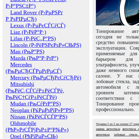
Р›Р°РЅС‡Р°)
Land Rover (Р›РµРЅРґ
Р РѕРІРµСЂ)
Lexus (Р›РµРєСЃСѓСЃ)
Тонирование авт
Liaz (Р›РёР°Р·)
сегодня не толь
Lifan (Р›РёС„Р°РЅ)
средство повышени
Lincoln (Р›РёРЅРєРѕР»СЊРЅ)
эксплуатации. Сов
Man (РњР°РЅ)
применяемые для
Mazda (РњР°Р·РґР°)
барьером для 
Mercedes
ультрафиолета, ул
даже немного сни
(РњРµСЂСЃРµРґРµСЃ)
салоне. У нас м
Mercury (РњРµСЂРєСѓСЂРё)
лобовые стекла, за
Mitsubishi
автомобиля с л
(РњРёС‚СЃСѓР±РёСЃРё,
уровнем затем
РњРёС†СѓР±РёСЃРё)
соответствии с 
Mudan (РњСѓРґР°РЅ)
Тонирование про
профессионально.
Neoplan (РќРµРѕРїР»Р°РЅ)
Nissan (РќРёСЃСЃР°РЅ)
Oldsmobile
Украина
5
из
5
на основе
27
оце
(РћР»РґСЃРјРѕР±Р°Р№Р»)
замена автостекла
автостекла 
автостекла
лобовые стекла 
Opel (РћРїРµР»СЊ)