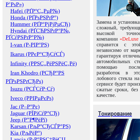
Р’РѕР»)
Hafei (РҐР°С„РµР№)
Honda (РҐРѕРЅРґР°)
Замена и установка
Hummer (РҐР°РјРјРµСЂ)
сложный, требующ
Hyndai (РҐСЋРЅРґР°Р№,
высокой точно
РҐСѓРЅРґР°Р№)
компании
«DeLuxe 
I-van (Р-РІР°РЅ)
справится с это
независимо от марк
Ikarus (РРєР°СЂСѓСЃ)
гарантируя отличны
автомобильных ст
Infinity (РРЅС„РёРЅРёС‚Рё)
помощью посл
Iran Khodro (РСЂР°РЅ
разработок в эт
лобового стекла н
РҐРѕРЅРґСЂРѕ)
сервисе будет прои
Isuzu (РСЃСѓР·Сѓ)
сжатые сроки, без
качестве.
Iveco (РРІРµРєРѕ)
Jac (Р–Р°Рє)
Тонирование
Jaguar (РЇРіСѓР°СЂ)
Jeep (Р”Р¶РёРї)
Karsan (РљР°СЂСЃР°РЅ)
Kia (РљРёР°)
Lancia (Р›Р°РЅС‡РёСЏ,