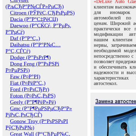
Chrysler
«DeLuxe Auto Glas
(РљСЂР°Р№СЃР»РµСЂ)
клиентам высококач
Citroen (РЎРёС‚СЂРѕРµРЅ)
для иномарок 
автомобилей по
Dacia (Р”Р°С‡РёСЏ)
ценам. Широкий ас
Daewoo (Р”СЌСѓ, Р”РµРѕ,
практически все 
Р”РµСѓ)
модификации авт
Daf (Р”Р°С„)
нашим клиентам 
Daihatsu (Р”Р°Р№С…
нервы, затрачивае
Р°С‚СЃСѓ)
необходимой моде
непосредственно с 
Dodge (Р”РѕРґР¶)
позволяет придержи
Dong Feng (Р”РѕРЅРі
и обеспечивать кл
Р¤РµРЅРі)
надежности и высо
Faw (Р¤Р°РІ)
характеристиках
Fiat (Р¤РёР°С‚)
автостекол.
Ford (Р¤РѕСЂРґ)
Foton (Р¤РѕС‚РѕРЅ)
Замена автосте
Geely (Р”Р¶РёР»Рё)
Gmc (Р”Р¶РµРЅРµСЂР°Р»
РјРѕС‚РѕСЂСЃ)
Gonow Troy (Р“РѕРЅРѕРІ
РўСЂРѕР№)
Great Wall (Р“СЂРµР№С‚