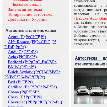
автомобилей.
Боковые стекла
возникающие с в
Замена автостекла
всегда поможет 
Тонирование автостекол
персонал. На ск
«DeLuxe Auto Glas
Доставка по Украине
самых больших ассо
в Киеве, где всег
Автостекла для иномарок
лобовые стекла (авт
Лобовые стекла на 
Acura (РђРєСѓСЂР°)
микроавтобусы, 
Alfa Romeo (РђР»СЊС„Р°
автомобили.
Р РѕРјРµРѕ)
Audi (РђСѓРґРё)
Avia (РђРІРёР°)
Автостекла 
Bedford (Р‘РµРґС„РѕСЂРґ)
отечественных 
BMW (Р‘РњР’)
Buick Skylark (Р‘СЊСЋРёРє
РЎРєР°Р№Р»Р°СЂРє)
Byd (Р‘СЋРґ)
Cadillac (РљР°РґРёР»Р°Рє)
Chana (Р§Р°РЅР°)
Chery (Р§РµСЂРё)
Chevrolet (РЁРµРІСЂРѕР»Рµ)