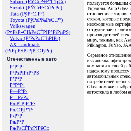
Subaru (РЎСѓР±Р°СЂСѓ)
пользуется большим 
Suzuki (РЎСѓР·СѓРєРё)
Украины. Auto Glass
Tata (РўР°С‚Р°)
отношения с мировы
стекол, которые пред
Toyota (РўРѕР№РѕС‚Р°)
необходимые сертиф
Volkswagen
сотрудничает с одни
(Р¤РѕР»СЊРєСЃРІР°РіРµРЅ)
производителей стекл
Volvo (Р’РѕР»СЊРІРѕ)
миру, такими, как Asa
ZX Landmark
Pilkington, FuYao, 
(Р›РµРЅРґРјР°СЂРє)
Серьезное отношение
Отечественные авто
высококвалифициров
компании к своей раб
Р‘Р°Р·
надежному процессу 
Р‘РѕРіРґР°РЅ
автомобильных стекол
Р’Р°Р·
потребителей цены к
Р“Р°Р·
Glass поможет выбрат
Р—Р°Р·
автостекла в любом а
Р—РёР»
РљР°РјР°Р·
РљСЂР°Р·
Р›Р°Р·
РњР°Р·
РњРѕСЃРєРІРёС‡