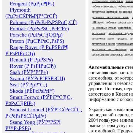
изготовление автостекла
замен
Peugeot (РџРµР¶Рѕ)
лобовые автостекла
лобовые сте
Plymouth
автостекла иномарок
тонировка 
(РџР»СЌР№РјР°СѓСЃ)
установка автостекла киев
Polonez (РџРѕР»РѕРЅРµС‚СЃ)
pilkington
лобовые стекла ваз
Pontiac (РџРѕРЅС‚РёР°Рє)
на лобовые стекла
автостекла
автостекла
автостекла прода
Porsche (РџРѕСЂС€Рµ)
автостекла пежо
продажа авт
Proton (РџСЂРѕС‚РѕРЅ)
автостекла в киеве
установка ав
Range Rover (Р РµРЅРґР¶
автостекла на иномарки
а
Р РѕРІРµСЂ)
оригинальные автостекла
автост
Renault (Р РµРЅРѕ)
Rover (Р РѕРІРµСЂ)
Автомобильные сте
Saab (РЎР°Р°Р±)
составляющая часть 
Scania (РЎРєР°РЅРёСЏ)
автомобиля, от котор
управления и безопа
Seat (РЎРµР°С‚)
дороге. Поэтому, пере
Skoda (РЁРєРѕРґР°)
автостекло в Киеве н
Smart Fortwo (РЎРјР°СЂС‚
информацию с особо
Р¤РѕСЂРІРѕ)
Soueast Lioncel (РЎР°СѓРёСЃС‚
Украинская компания 
на недолгий период с
Р›РёРѕРЅСЃРµР»)
2004 года) уже заним
Ssang Yong (РЎР°РЅРі
рынке сферы услуг п
Р™РѕРЅРі)
автомобилей. Проду