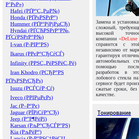
Р’РѕР»)
Hafei (РҐР°С„РµР№)
Honda (РҐРѕРЅРґР°)
Замена и установка
Hummer (РҐР°РјРјРµСЂ)
сложный, требующ
Hyndai (РҐСЋРЅРґР°Р№,
высокой точно
РҐСѓРЅРґР°Р№)
компании
«DeLuxe 
I-van (Р-РІР°РЅ)
справится с это
независимо от марк
Ikarus (РРєР°СЂСѓСЃ)
гарантируя отличны
автомобильных ст
Infinity (РРЅС„РёРЅРёС‚Рё)
помощью посл
Iran Khodro (РСЂР°РЅ
разработок в эт
лобового стекла н
РҐРѕРЅРґСЂРѕ)
сервисе будет прои
Isuzu (РСЃСѓР·Сѓ)
сжатые сроки, без
качестве.
Iveco (РРІРµРєРѕ)
Jac (Р–Р°Рє)
Тонирование
Jaguar (РЇРіСѓР°СЂ)
Jeep (Р”Р¶РёРї)
Karsan (РљР°СЂСЃР°РЅ)
Kia (РљРёР°)
Lancia (Р›Р°РЅС‡РёСЏ,