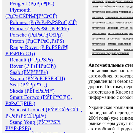
иномарок
производство автосте
Peugeot (РџРµР¶Рѕ)
цены на лобовые стекла
прода
Plymouth
автостекла иномарок
установка 
(РџР»СЌР№РјР°СѓСЃ)
иномарок
тонировка автостекла
Polonez (РџРѕР»РѕРЅРµС‚СЃ)
автостекла хонда
замена автос
Pontiac (РџРѕРЅС‚РёР°Рє)
автостекла
лобовые стекла pil
стекла киев
автостекла киев
ав
Porsche (РџРѕСЂС€Рµ)
автостекла
автостекла иномарк
Proton (РџСЂРѕС‚РѕРЅ)
автостекла
замена автостекла
Range Rover (Р РµРЅРґР¶
установка автостекла
автост
Р РѕРІРµСЂ)
автостекла продажа установка
Renault (Р РµРЅРѕ)
Автомобильные сте
Rover (Р РѕРІРµСЂ)
составляющая часть 
Saab (РЎР°Р°Р±)
автомобиля, от котор
Scania (РЎРєР°РЅРёСЏ)
управления и безопа
Seat (РЎРµР°С‚)
дороге. Поэтому, пере
Skoda (РЁРєРѕРґР°)
автостекло в Киеве н
Smart Fortwo (РЎРјР°СЂС‚
информацию с особо
Р¤РѕСЂРІРѕ)
Украинская компания 
Soueast Lioncel (РЎР°СѓРёСЃС‚
на недолгий период с
Р›РёРѕРЅСЃРµР»)
2004 года) уже заним
Ssang Yong (РЎР°РЅРі
рынке сферы услуг п
Р™РѕРЅРі)
автомобилей. Проду