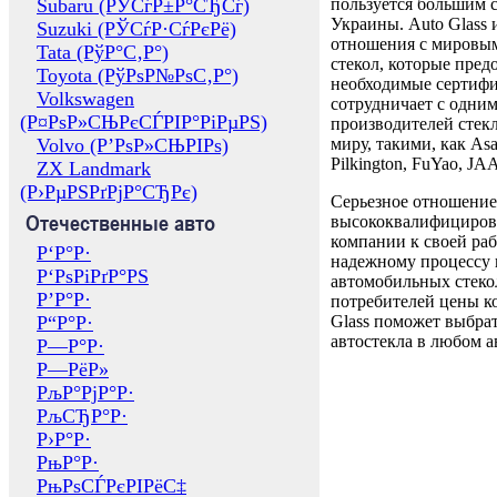
Subaru (РЎСѓР±Р°СЂСѓ)
пользуется большим 
Украины. Auto Glass
Suzuki (РЎСѓР·СѓРєРё)
отношения с мировы
Tata (РўР°С‚Р°)
стекол, которые пред
Toyota (РўРѕР№РѕС‚Р°)
необходимые сертиф
Volkswagen
сотрудничает с одни
(Р¤РѕР»СЊРєСЃРІР°РіРµРЅ)
производителей стекл
Volvo (Р’РѕР»СЊРІРѕ)
миру, такими, как Asa
Pilkington, FuYao, 
ZX Landmark
(Р›РµРЅРґРјР°СЂРє)
Серьезное отношение
Отечественные авто
высококвалифициров
компании к своей раб
Р‘Р°Р·
надежному процессу 
Р‘РѕРіРґР°РЅ
автомобильных стекол
Р’Р°Р·
потребителей цены к
Р“Р°Р·
Glass поможет выбрат
автостекла в любом а
Р—Р°Р·
Р—РёР»
РљР°РјР°Р·
РљСЂР°Р·
Р›Р°Р·
РњР°Р·
РњРѕСЃРєРІРёС‡