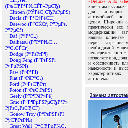
Chrysler
«DeLuxe Auto Glas
(РљСЂР°Р№СЃР»РµСЂ)
клиентам высококач
Citroen (РЎРёС‚СЂРѕРµРЅ)
для иномарок 
автомобилей по
Dacia (Р”Р°С‡РёСЏ)
ценам. Широкий ас
Daewoo (Р”СЌСѓ, Р”РµРѕ,
практически все 
Р”РµСѓ)
модификации авт
Daf (Р”Р°С„)
нашим клиентам 
Daihatsu (Р”Р°Р№С…
нервы, затрачивае
Р°С‚СЃСѓ)
необходимой моде
непосредственно с 
Dodge (Р”РѕРґР¶)
позволяет придержи
Dong Feng (Р”РѕРЅРі
и обеспечивать кл
Р¤РµРЅРі)
надежности и высо
Faw (Р¤Р°РІ)
характеристиках
Fiat (Р¤РёР°С‚)
автостекол.
Ford (Р¤РѕСЂРґ)
Foton (Р¤РѕС‚РѕРЅ)
Замена автосте
Geely (Р”Р¶РёР»Рё)
Gmc (Р”Р¶РµРЅРµСЂР°Р»
РјРѕС‚РѕСЂСЃ)
Gonow Troy (Р“РѕРЅРѕРІ
РўСЂРѕР№)
Great Wall (Р“СЂРµР№С‚