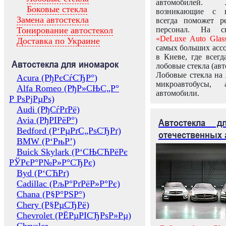
автомобилей.
Боковые стекла
возникающие с в
Замена автостекла
всегда поможет 
Тонирование автостекол
персонал. На ск
«DeLuxe Auto Glas
Доставка по Украине
самых больших ассо
в Киеве, где всег
Автостекла для иномарок
лобовые стекла (авт
Лобовые стекла на 
Acura (РђРєСѓСЂР°)
микроавтобусы, 
Alfa Romeo (РђР»СЊС„Р°
автомобили.
Р РѕРјРµРѕ)
Audi (РђСѓРґРё)
Avia (РђРІРёР°)
Автостекла 
Bedford (Р‘РµРґС„РѕСЂРґ)
отечественных 
BMW (Р‘РњР’)
Buick Skylark (Р‘СЊСЋРёРє
РЎРєР°Р№Р»Р°СЂРє)
Byd (Р‘СЋРґ)
Cadillac (РљР°РґРёР»Р°Рє)
Chana (Р§Р°РЅР°)
Chery (Р§РµСЂРё)
Chevrolet (РЁРµРІСЂРѕР»Рµ)