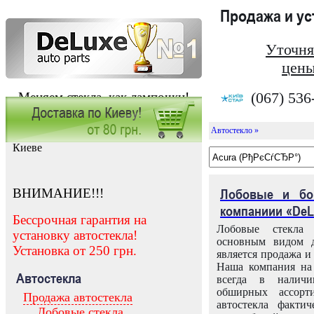
Продажа и у
Уточня
цены
(067) 536
Меняем стекла, как лампочки!
Автостекло »
Заказать установку автостекла в
Киеве
ВНИМАНИЕ!!!
Лобовые и бо
компаниии «DeL
Бессрочная гарантия на
Лобовые стекла
установку автостекла!
основным видом д
Установка от 250 грн.
является продажа и 
Наша компания на 
Автостекла
всегда в налич
обширных ассорт
Продажа автостекла
автостекла факти
Лобовые стекла