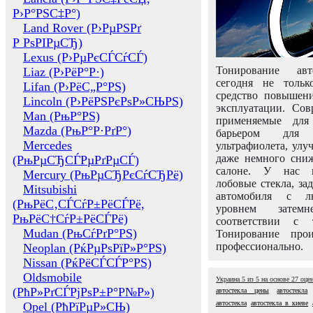
Р›Р°РЅС‡Р°)
Land Rover (Р›РµРЅРґ
Р РѕРІРµСЂ)
Lexus (Р›РµРєСЃСѓСЃ)
Тонирование авт
Liaz (Р›РёР°Р·)
сегодня не толь
Lifan (Р›РёС„Р°РЅ)
средство повышени
Lincoln (Р›РёРЅРєРѕР»СЊРЅ)
эксплуатации. Сов
Man (РњР°РЅ)
применяемые для
Mazda (РњР°Р·РґР°)
барьером для 
Mercedes
ультрафиолета, ул
даже немного сни
(РњРµСЂСЃРµРґРµСЃ)
салоне. У нас м
Mercury (РњРµСЂРєСѓСЂРё)
лобовые стекла, за
Mitsubishi
автомобиля с л
(РњРёС‚СЃСѓР±РёСЃРё,
уровнем затем
РњРёС†СѓР±РёСЃРё)
соответствии с 
Mudan (РњСѓРґР°РЅ)
Тонирование про
профессионально.
Neoplan (РќРµРѕРїР»Р°РЅ)
Nissan (РќРёСЃСЃР°РЅ)
Oldsmobile
Украина
5
из
5
на основе
27
оце
(РћР»РґСЃРјРѕР±Р°Р№Р»)
автостекла цены
автостекла
автостекла
автостекла в киеве
Opel (РћРїРµР»СЊ)