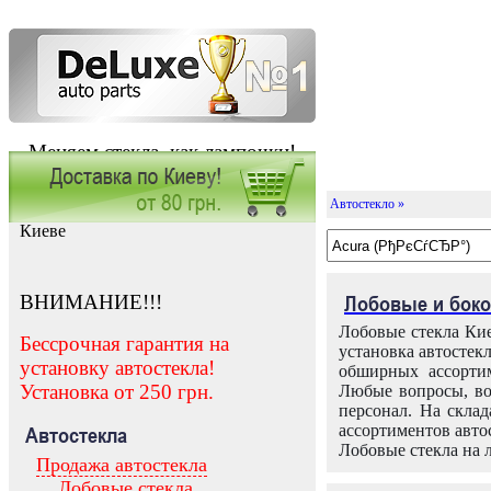
Меняем стекла, как лампочки!
Автостекло »
Заказать установку автостекла в
Киеве
ВНИМАНИЕ!!!
Лобовые и боко
Лобовые стекла Кие
Бессрочная гарантия на
установка автостек
установку автостекла!
обширных ассортим
Установка от 250 грн.
Любые вопросы, во
персонал. На скла
ассортиментов автос
Автостекла
Лобовые стекла на 
Продажа автостекла
Лобовые стекла