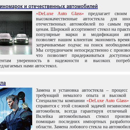
 иномарок и отечественных автомобилей
«DeLuxe Auto Glass»
предлагает своим 
высококачественные автостекла для ин
отечественных автомобилей по самым пр
ценам. Широкий ассортимент стекол на практ
популярные марки и модификации авт
позволяет нашим клиентам экономить время
затрачиваемые подчас на поиск необходимо
Мы сотрудничаем непосредственно с произво
что позволяет придерживаться доступн
иентам уверенность в надежности и высоких потреби
едлагаемых нами автостекол.
кла
Замена и установка автостекла – процесс
требующий немалого опыта и высокой т
Специалисты компании
«DeLuxe Auto Glass»
справится с этой сложной задачей независим
автомобиля, всегда гарантируя отличный р
Вклейка автомобильных стекол произв
помощью последних импортных разработо
области. Замена лобового стекла на автомоби