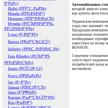
Р’РѕР»)
Автомобильные сте
Hafei (РҐР°С„РµР№)
которой зависит каче
Honda (РҐРѕРЅРґР°)
как купить автостек
Hummer (РҐР°РјРјРµСЂ)
Украинская компания 
Hyndai (РҐСЋРЅРґР°Р№,
года) уже занимает т
РҐСѓРЅРґР°Р№)
Продукция компании 
I-van (Р-РІР°РЅ)
налаженные отношени
необходимые сертифи
Ikarus (РРєР°СЂСѓСЃ)
известных по всему ми
BENSON.
Infinity (РРЅС„РёРЅРёС‚Рё)
Серьезное отношение
Iran Khodro (РСЂР°РЅ
сопутствует надежном
РҐРѕРЅРґСЂРѕ)
потребителей цены ко
Isuzu (РСЃСѓР·Сѓ)
автомобиле.
Iveco (РРІРµРєРѕ)
Jac (Р–Р°Рє)
Jaguar (РЇРіСѓР°СЂ)
Jeep (Р”Р¶РёРї)
Karsan (РљР°СЂСЃР°РЅ)
Kia (РљРёР°)
Lancia (Р›Р°РЅС‡РёСЏ,