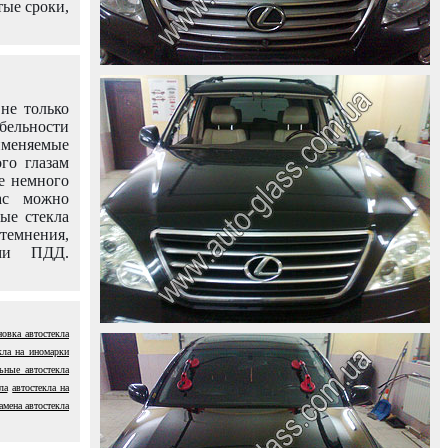
тые сроки,
не только
абельности
именяемые
го глазам
е немного
ас можно
вые стекла
темнения,
ями ПДД.
новка автостекла
кла на иномарки
ьные автостекла
ла
автостекла на
амена автостекла