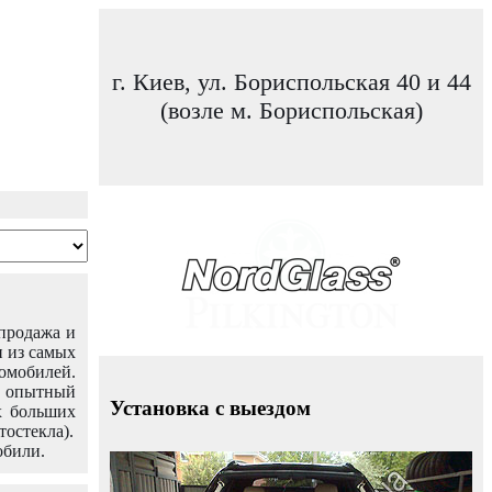
г. Киев, ул. Бориспольская 40 и 44
(возле м. Бориспольская)
 продажа и
н из самых
омобилей.
ш опытный
Установка с выездом
х больших
тостекла).
обили.