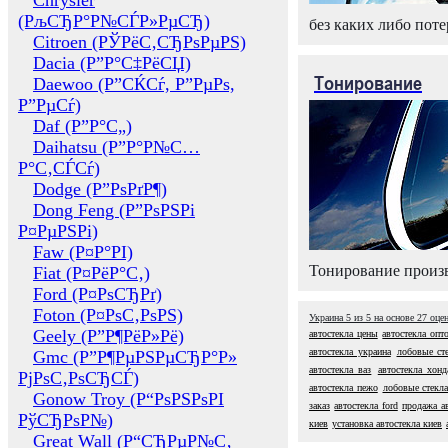
Chrysler
(РљСЂР°Р№СЃР»РµСЂ)
без каких либо поте
Citroen (РЎРёС‚СЂРѕРµРЅ)
Dacia (Р”Р°С‡РёСЏ)
Тонирование
Daewoo (Р”СЌСѓ, Р”РµРѕ,
Р”РµСѓ)
Daf (Р”Р°С„)
Daihatsu (Р”Р°Р№С…
Р°С‚СЃСѓ)
Dodge (Р”РѕРґР¶)
Dong Feng (Р”РѕРЅРі
Р¤РµРЅРі)
Faw (Р¤Р°РІ)
Тонирование произв
Fiat (Р¤РёР°С‚)
Ford (Р¤РѕСЂРґ)
Foton (Р¤РѕС‚РѕРЅ)
Украина
5
из
5
на основе
27
оце
Geely (Р”Р¶РёР»Рё)
автостекла цены
автостекла опт
автостекла украина
лобовые ст
Gmc (Р”Р¶РµРЅРµСЂР°Р»
автостекла ваз
автостекла хонд
РјРѕС‚РѕСЂСЃ)
автостекла пежо
лобовые стекла
Gonow Troy (Р“РѕРЅРѕРІ
заказ
автостекла ford
продажа ав
РўСЂРѕР№)
киев
установка автостекла киев
Great Wall (Р“СЂРµР№С‚