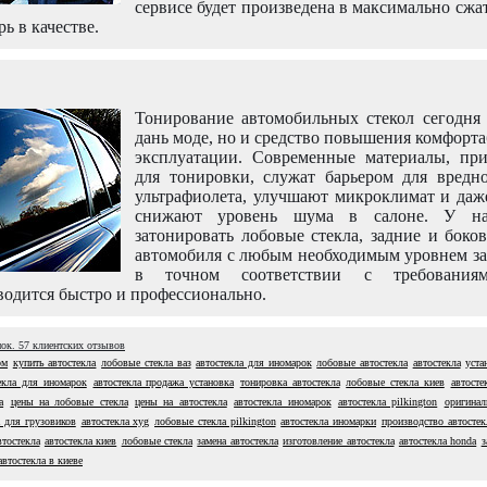
сервисе будет произведена в максимально сжа
рь в качестве.
Тонирование автомобильных стекол сегодня 
дань моде, но и средство повышения комфорт
эксплуатации. Современные материалы, пр
для тонировки, служат барьером для вредно
ультрафиолета, улучшают микроклимат и даж
снижают уровень шума в салоне. У н
затонировать лобовые стекла, задние и боко
автомобиля с любым необходимым уровнем за
в точном соответствии с требовани
одится быстро и профессионально.
нок.
57
клиентских отзывов
ом
купить автостекла
лобовые стекла ваз
автостекла для иномарок
лобовые автостекла
автостекла
уста
екла для иномарок
автостекла продажа установка
тонировка автостекла
лобовые стекла киев
автосте
а
цены на лобовые стекла
цены на автостекла
автостекла иномарок
автостекла pilkington
оригинал
 для грузовиков
автостекла xyg
лобовые стекла pilkington
автостекла иномарки
производство автостек
тостекла
автостекла киев
лобовые стекла
замена автостекла
изготовление автостекла
автостекла honda
з
автостекла в киеве