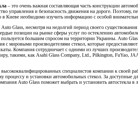
кла
– это очень важная составляющая часть конструкции автомоб
ство управления и безопасность движения на дороге. Поэтому, пе
ло в Киеве необходимо изучить информацию с особой вниматель
Auto Glass, несмотря на недолгий период своего существования 
вердые позиции на рынке сферы услуг по остеклению автомобил
пользуется большим спросом на территории Украины. Auto Glas
я с мировыми производителями стекол, которые предоставляют
каты. Компания сотрудничает с одними из лучших производител
ру, такими, как Asahi Glass Company, Ltd., Pilkington, FuYao, J
 высококвалифицированных специалистов компании к своей ра
у процессу и установки автомобильных стекол. За доступные д
мпания Auto Glass поможет выбрать и установить автостекла в