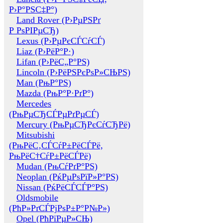
Р›Р°РЅС‡Р°)
Land Rover (Р›РµРЅРґ
Р РѕРІРµСЂ)
Lexus (Р›РµРєСЃСѓСЃ)
Liaz (Р›РёР°Р·)
Lifan (Р›РёС„Р°РЅ)
Lincoln (Р›РёРЅРєРѕР»СЊРЅ)
Man (РњР°РЅ)
Mazda (РњР°Р·РґР°)
Mercedes
(РњРµСЂСЃРµРґРµСЃ)
Mercury (РњРµСЂРєСѓСЂРё)
Mitsubishi
(РњРёС‚СЃСѓР±РёСЃРё,
РњРёС†СѓР±РёСЃРё)
Mudan (РњСѓРґР°РЅ)
Neoplan (РќРµРѕРїР»Р°РЅ)
Nissan (РќРёСЃСЃР°РЅ)
Oldsmobile
(РћР»РґСЃРјРѕР±Р°Р№Р»)
Opel (РћРїРµР»СЊ)