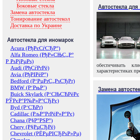
Боковые стекла
Автостекла для
Замена автостекла
Тонирование автостекол
Доставка по Украине
Автостекла для иномарок
Acura (РђРєСѓСЂР°)
Alfa Romeo (РђР»СЊС„Р°
Р РѕРјРµРѕ)
обеспечивать кл
Audi (РђСѓРґРё)
характеристиках пр
Avia (РђРІРёР°)
Bedford (Р‘РµРґС„РѕСЂРґ)
BMW (Р‘РњР’)
Замена автосте
Buick Skylark (Р‘СЊСЋРёРє
РЎРєР°Р№Р»Р°СЂРє)
Byd (Р‘СЋРґ)
Cadillac (РљР°РґРёР»Р°Рє)
Chana (Р§Р°РЅР°)
Chery (Р§РµСЂРё)
Chevrolet (РЁРµРІСЂРѕР»Рµ)