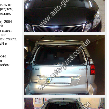
иля, от
ред тем,
ностью.
(с 2004
ей.
s имеет
 все
ей стекла,
AAN и
боте
ля
 любом