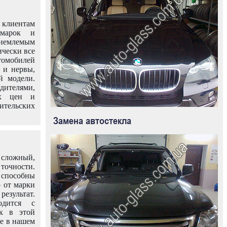
клиентам
омарок и
иемлемым
ически все
омобилей
 и нервы,
й модели.
дителями,
ых цен и
тельских
Замена автостекла
 сложный,
очности.
способны
о от марки
езультат.
одится с
к в этой
ле в нашем