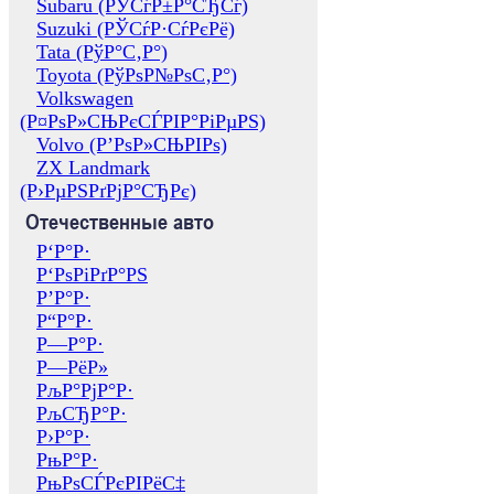
Subaru (РЎСѓР±Р°СЂСѓ)
Suzuki (РЎСѓР·СѓРєРё)
Tata (РўР°С‚Р°)
Toyota (РўРѕР№РѕС‚Р°)
Volkswagen
(Р¤РѕР»СЊРєСЃРІР°РіРµРЅ)
Volvo (Р’РѕР»СЊРІРѕ)
ZX Landmark
(Р›РµРЅРґРјР°СЂРє)
Отечественные авто
Р‘Р°Р·
Р‘РѕРіРґР°РЅ
Р’Р°Р·
Р“Р°Р·
Р—Р°Р·
Р—РёР»
РљР°РјР°Р·
РљСЂР°Р·
Р›Р°Р·
РњР°Р·
РњРѕСЃРєРІРёС‡