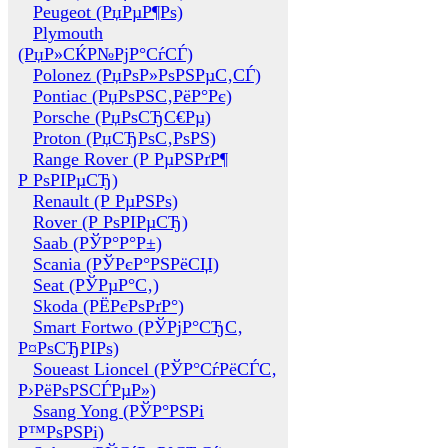
Peugeot (РџРµР¶Рѕ)
Plymouth
(РџР»СЌР№РјР°СѓСЃ)
Polonez (РџРѕР»РѕРЅРµС‚СЃ)
Pontiac (РџРѕРЅС‚РёР°Рє)
Porsche (РџРѕСЂС€Рµ)
Proton (РџСЂРѕС‚РѕРЅ)
Range Rover (Р РµРЅРґР¶
Р РѕРІРµСЂ)
Renault (Р РµРЅРѕ)
Rover (Р РѕРІРµСЂ)
Saab (РЎР°Р°Р±)
Scania (РЎРєР°РЅРёСЏ)
Seat (РЎРµР°С‚)
Skoda (РЁРєРѕРґР°)
Smart Fortwo (РЎРјР°СЂС‚
Р¤РѕСЂРІРѕ)
Soueast Lioncel (РЎР°СѓРёСЃС‚
Р›РёРѕРЅСЃРµР»)
Ssang Yong (РЎР°РЅРі
Р™РѕРЅРі)